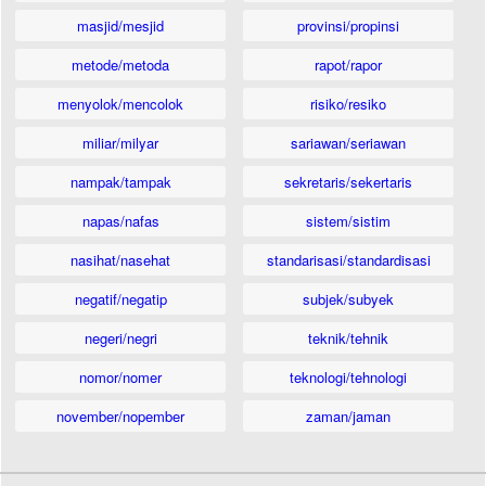
masjid/mesjid
provinsi/propinsi
metode/metoda
rapot/rapor
menyolok/mencolok
risiko/resiko
miliar/milyar
sariawan/seriawan
nampak/tampak
sekretaris/sekertaris
napas/nafas
sistem/sistim
nasihat/nasehat
standarisasi/standardisasi
negatif/negatip
subjek/subyek
negeri/negri
teknik/tehnik
nomor/nomer
teknologi/tehnologi
november/nopember
zaman/jaman