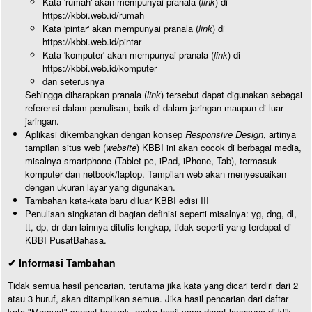
Kata 'rumah' akan mempunyai pranala (
link
) di
https://kbbi.web.id/rumah
Kata 'pintar' akan mempunyai pranala (
link
) di
https://kbbi.web.id/pintar
Kata 'komputer' akan mempunyai pranala (
link
) di
https://kbbi.web.id/komputer
dan seterusnya
Sehingga diharapkan pranala (
link
) tersebut dapat digunakan sebagai
referensi dalam penulisan, baik di dalam jaringan maupun di luar
jaringan.
Aplikasi dikembangkan dengan konsep
Responsive Design
, artinya
tampilan situs web (
website
) KBBI ini akan cocok di berbagai media,
misalnya smartphone (Tablet pc, iPad, iPhone, Tab), termasuk
komputer dan netbook/laptop. Tampilan web akan menyesuaikan
dengan ukuran layar yang digunakan.
Tambahan kata-kata baru diluar KBBI edisi III
Penulisan singkatan di bagian definisi seperti misalnya: yg, dng, dl,
tt, dp, dr dan lainnya ditulis lengkap, tidak seperti yang terdapat di
KBBI PusatBahasa.
✔ Informasi Tambahan
Tidak semua hasil pencarian, terutama jika kata yang dicari terdiri dari 2
atau 3 huruf, akan ditampilkan semua. Jika hasil pencarian dari daftar
kata "Memuat" sangat banyak, maka hasil yang dapat langsung di klik