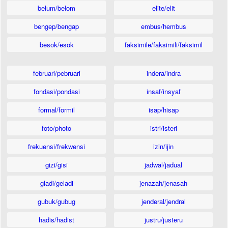
belum/belom
elite/elit
bengep/bengap
embus/hembus
besok/esok
faksimile/faksimili/faksimil
februari/pebruari
indera/indra
fondasi/pondasi
insaf/insyaf
formal/formil
isap/hisap
foto/photo
istri/isteri
frekuensi/frekwensi
izin/ijin
gizi/gisi
jadwal/jadual
gladi/geladi
jenazah/jenasah
gubuk/gubug
jenderal/jendral
hadis/hadist
justru/justeru