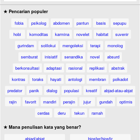
★ Pencarian populer
fobia
psikolog
abdomen
pantun
basis
sepupu
hobi
komoditas
karmina
novelet
habitat
suvenir
gurindam
solilokui
mengoleksi
terapi
monolog
semburat
inisiatif
senandika
novel
absurd
berkonsultasi
adaptasi
rasional
replikasi
abstrak
kontras
toraks
hayati
antologi
membran
polkadot
predator
panik
dialog
populasi
kreatif
abjad-atau-abjat
rajin
favorit
mandiri
perajin
jujur
gundah
optimis
cerdas
deru
tekun
ramah
★ Mana penulisan kata yang benar?
abjad/abjat
biosfer/biosfir