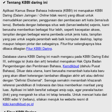
✔ Tentang KBBI daring ini
Aplikasi Kamus Besar Bahasa Indonesia (KBBI) ini merupakan KBBI
Daring (Dalam Jaringan /
Online
tidak resmi) yang dibuat untuk
memudahkan pencarian, penggunaan dan pembacaan arti kata (lema/sub
lema). Berbeda dengan beberapa situs web (laman/
website
) sejenis, kami
berusaha memberikan berbagai fitur lebih, seperti kecepatan akses,
tampilan dengan berbagai warna pembeda untuk jenis kata, tampilan
yang pas untuk segala perambah web baik komputer desktop, laptop
maupun telepon pintar dan sebagainya. Fitur-fitur selengkapnya bisa
dibaca dibagian
Fitur KBBI Daring
.
Database utama KBBI Daring ini masih mengacu pada KBBI Daring Edisi
III, sehingga isi (kata dan arti) tersebut merupakan Hak Cipta Badan
Pengembangan dan Pembinaan Bahasa,
Kemdikbud
(dahulu Pusat
Bahasa). Diluar data utama, kami berusaha menambah kata-kata baru
yang akan diberi keterangan tambahan dibagian akhir arti atau definisi
dengan "Definisi Eksternal". Semoga semakin menambah khazanah
referensi pendidikan di Indonesia dan bisa memberikan manfaat yang
luas. Aplikasi ini lebih bersifat sebagai arsip saja, agar pranala/tautan
(
link
) yang mengarah ke situs ini tetap tersedia. Untuk mencari kata dari
KBBI edisi V (terbaru), silakan merujuk ke website resmi di
kbbi.kemdikbud.go.id