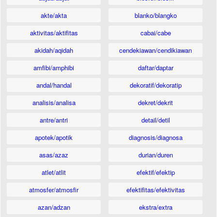
akte/akta
blanko/blangko
aktivitas/aktifitas
cabai/cabe
akidah/aqidah
cendekiawan/cendikiawan
amfibi/amphibi
daftar/daptar
andal/handal
dekoratif/dekoratip
analisis/analisa
dekret/dekrit
antre/antri
detail/detil
apotek/apotik
diagnosis/diagnosa
asas/azaz
durian/duren
atlet/atlit
efektif/efektip
atmosfer/atmosfir
efektifitas/efektivitas
azan/adzan
ekstra/extra