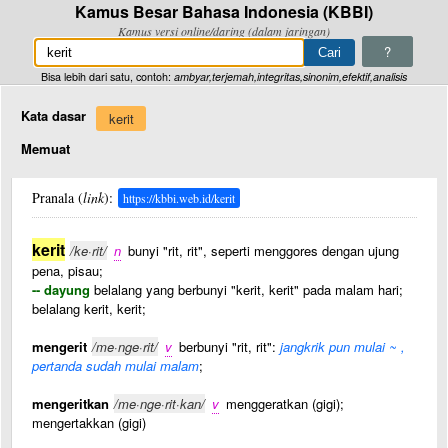
Kamus Besar Bahasa Indonesia (KBBI)
Kamus versi online/daring (dalam jaringan)
?
Bisa lebih dari satu, contoh:
ambyar,terjemah,integritas,sinonim,efektif,analisis
Kata dasar
kerit
Memuat
Pranala (
link
):
https://kbbi.web.id/kerit
kerit
/ke·rit/
n
bunyi "rit, rit", seperti menggores dengan ujung
pena, pisau;
-- dayung
belalang yang berbunyi "kerit, kerit" pada malam hari;
belalang kerit, kerit;
mengerit
/me·nge·rit/
v
berbunyi "rit, rit":
jangkrik pun mulai ~ ,
pertanda sudah mulai malam
;
mengeritkan
/me·nge·rit·kan/
v
menggeratkan (gigi);
mengertakkan (gigi)