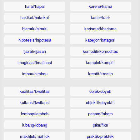
hafal/hapal
karena/karna
hakikat/hakekat
karier/karir
hierarki/hirarki
karisma/kharisma
hipotesis/hipotesa
kategori/katagori
ijazah/ijasah
komoditi/komoditas
imaginasi/imajinasi
komplet/komplit
imbau/himbau
kreatif/kreatip
kualitas/kwalitas
objek/obyek
kuitansi/kwitansi
objektif/obyektif
lembap/lembab
paham/faham
lubang/lobang
pikir/fikir
makhluk/mahluk
praktik/praktek