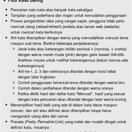
✔ Fitur KBBI Daring
Pencarian satu kata atau banyak kata sekaligus
Tampilan yang sederhana dan ringan untuk kemudahan penggunaan
Proses pengambilan data yang sangat cepat, pengguna tidak perlu
memuat ulang (
reload/refresh
) jendela atau laman web (
website
)
untuk mencari kata berikutnya
Arti kata ditampilkan dengan warna yang memudahkan mencari lema
maupun sub lema. Berikut beberapa penjelasannya:
Jenis kata atau keterangan istilah semisal n (nomina), v (verba)
dengan warna merah muda (pink) dengan garis bawah titik-titik.
Arahkan mouse untuk melihat keterangannya (belum semua ada
keterangannya)
Arti ke-1, 2, 3 dan seterusnya ditandai dengan huruf tebal
dengan latar lingkaran
Contoh penggunaan lema/sub-lema ditandai dengan warna biru
Contoh dalam peribahasa ditandai dengan warna oranye
Ketika diklik hasil dari daftar kata "Memuat", hasil yang sesuai
dengan kata pencarian akan ditandai dengan latar warna kuning
Menampilkan hasil baik yang ada di dalam kata dasar maupun
turunan, dan arti atau definisi akan ditampilkan tanpa harus
mengunduh ulang data dari server
Pranala (
Pretty Permalink/Link
) yang indah dan mudah diingat untuk
definisi kata, misalnya :