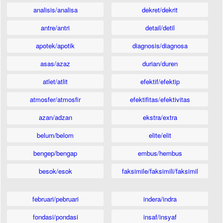
analisis/analisa
dekret/dekrit
antre/antri
detail/detil
apotek/apotik
diagnosis/diagnosa
asas/azaz
durian/duren
atlet/atlit
efektif/efektip
atmosfer/atmosfir
efektifitas/efektivitas
azan/adzan
ekstra/extra
belum/belom
elite/elit
bengep/bengap
embus/hembus
besok/esok
faksimile/faksimili/faksimil
februari/pebruari
indera/indra
fondasi/pondasi
insaf/insyaf