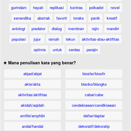
gurindam
hayati
replikasi
kontras
polkadot
novel
senandika
abstrak
favorit
toraks
panik
kreatif
antologi
predator
dialog
membran
rajin
mandiri
populasi
jujur
ramah
tekun
aktivitas-atau-aktifitas
optimis
untuk
cerdas
perajin
★ Mana penulisan kata yang benar?
abjad/abjat
biosfer/biosfir
akte/akta
blanko/blangko
aktivitas/aktifitas
cabai/cabe
akidah/aqidah
cendekiawan/cendikiawan
amfibi/amphibi
daftar/daptar
andal/handal
dekoratif/dekoratip