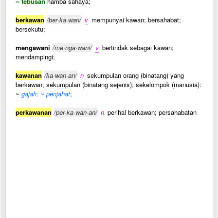
-- tebusan
hamba sahaya;
berkawan
/ber·ka·wan/
v
mempunyai kawan; bersahabat;
bersekutu;
mengawani
/me·nga·wani/
v
bertindak sebagai kawan;
mendampingi;
kawanan
/ka·wan·an/
n
sekumpulan orang (binatang) yang
berkawan; sekumpulan (binatang sejenis); sekelompok (manusia):
~
gajah; ~ penjahat
;
perkawanan
/per·ka·wan·an/
n
perihal berkawan; persahabatan