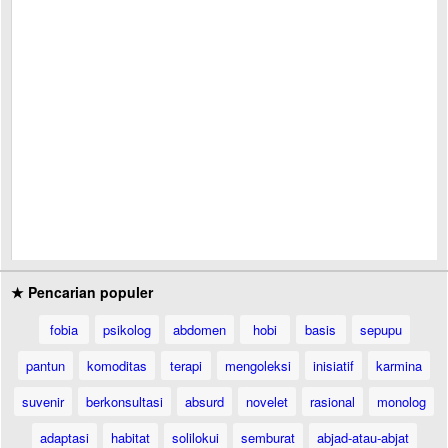
★ Pencarian populer
fobia
psikolog
abdomen
hobi
basis
sepupu
pantun
komoditas
terapi
mengoleksi
inisiatif
karmina
suvenir
berkonsultasi
absurd
novelet
rasional
monolog
adaptasi
habitat
solilokui
semburat
abjad-atau-abjat