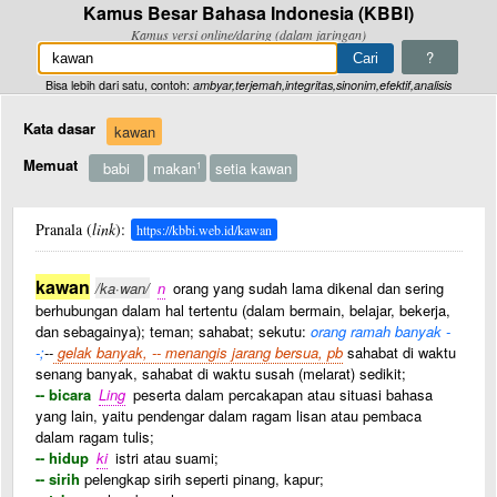
Kamus Besar Bahasa Indonesia (KBBI)
Kamus versi online/daring (dalam jaringan)
?
Bisa lebih dari satu, contoh:
ambyar,terjemah,integritas,sinonim,efektif,analisis
Kata dasar
kawan
Memuat
babi
makan
setia kawan
1
Pranala (
link
):
https://kbbi.web.id/kawan
kawan
/ka·wan/
n
orang yang sudah lama dikenal dan sering
berhubungan dalam hal tertentu (dalam bermain, belajar, bekerja,
dan sebagainya); teman; sahabat; sekutu:
orang ramah banyak -
-;
--
gelak banyak, -- menangis jarang bersua, pb
sahabat di waktu
senang banyak, sahabat di waktu susah (melarat) sedikit;
-- bicara
Ling
peserta dalam percakapan atau situasi bahasa
yang lain, yaitu pendengar dalam ragam lisan atau pembaca
dalam ragam tulis;
-- hidup
ki
istri atau suami;
-- sirih
pelengkap sirih seperti pinang, kapur;