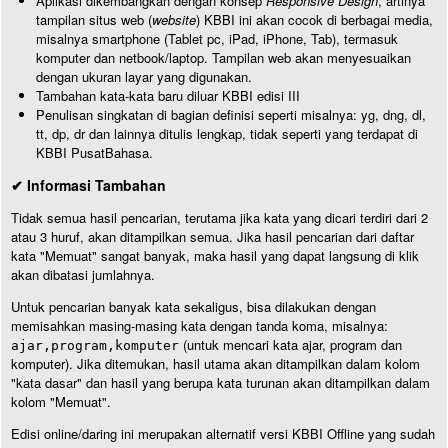
Aplikasi dikembangkan dengan konsep
Responsive Design
, artinya
tampilan situs web (
website
) KBBI ini akan cocok di berbagai media,
misalnya smartphone (Tablet pc, iPad, iPhone, Tab), termasuk
komputer dan netbook/laptop. Tampilan web akan menyesuaikan
dengan ukuran layar yang digunakan.
Tambahan kata-kata baru diluar KBBI edisi III
Penulisan singkatan di bagian definisi seperti misalnya: yg, dng, dl,
tt, dp, dr dan lainnya ditulis lengkap, tidak seperti yang terdapat di
KBBI PusatBahasa.
✔ Informasi Tambahan
Tidak semua hasil pencarian, terutama jika kata yang dicari terdiri dari 2
atau 3 huruf, akan ditampilkan semua. Jika hasil pencarian dari daftar
kata "Memuat" sangat banyak, maka hasil yang dapat langsung di klik
akan dibatasi jumlahnya.
Untuk pencarian banyak kata sekaligus, bisa dilakukan dengan
memisahkan masing-masing kata dengan tanda koma, misalnya:
(untuk mencari kata ajar, program dan
ajar,program,komputer
komputer). Jika ditemukan, hasil utama akan ditampilkan dalam kolom
"kata dasar" dan hasil yang berupa kata turunan akan ditampilkan dalam
kolom "Memuat".
Edisi online/daring ini merupakan alternatif versi KBBI Offline yang sudah