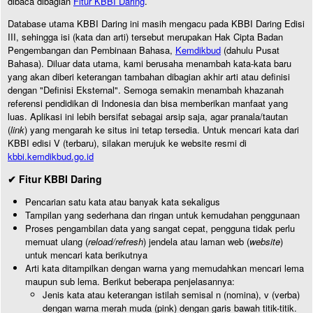
dibaca dibagian
Fitur KBBI Daring
.
Database utama KBBI Daring ini masih mengacu pada KBBI Daring Edisi
III, sehingga isi (kata dan arti) tersebut merupakan Hak Cipta Badan
Pengembangan dan Pembinaan Bahasa,
Kemdikbud
(dahulu Pusat
Bahasa). Diluar data utama, kami berusaha menambah kata-kata baru
yang akan diberi keterangan tambahan dibagian akhir arti atau definisi
dengan "Definisi Eksternal". Semoga semakin menambah khazanah
referensi pendidikan di Indonesia dan bisa memberikan manfaat yang
luas. Aplikasi ini lebih bersifat sebagai arsip saja, agar pranala/tautan
(
link
) yang mengarah ke situs ini tetap tersedia. Untuk mencari kata dari
KBBI edisi V (terbaru), silakan merujuk ke website resmi di
kbbi.kemdikbud.go.id
✔ Fitur KBBI Daring
Pencarian satu kata atau banyak kata sekaligus
Tampilan yang sederhana dan ringan untuk kemudahan penggunaan
Proses pengambilan data yang sangat cepat, pengguna tidak perlu
memuat ulang (
reload/refresh
) jendela atau laman web (
website
)
untuk mencari kata berikutnya
Arti kata ditampilkan dengan warna yang memudahkan mencari lema
maupun sub lema. Berikut beberapa penjelasannya:
Jenis kata atau keterangan istilah semisal n (nomina), v (verba)
dengan warna merah muda (pink) dengan garis bawah titik-titik.