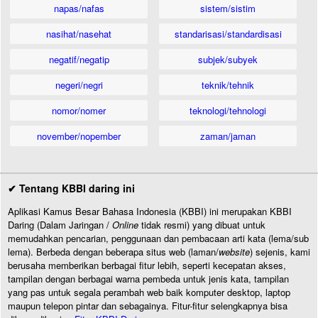
napas/nafas
sistem/sistim
nasihat/nasehat
standarisasi/standardisasi
negatif/negatip
subjek/subyek
negeri/negri
teknik/tehnik
nomor/nomer
teknologi/tehnologi
november/nopember
zaman/jaman
✔ Tentang KBBI daring ini
Aplikasi Kamus Besar Bahasa Indonesia (KBBI) ini merupakan KBBI
Daring (Dalam Jaringan /
Online
tidak resmi) yang dibuat untuk
memudahkan pencarian, penggunaan dan pembacaan arti kata (lema/sub
lema). Berbeda dengan beberapa situs web (laman/
website
) sejenis, kami
berusaha memberikan berbagai fitur lebih, seperti kecepatan akses,
tampilan dengan berbagai warna pembeda untuk jenis kata, tampilan
yang pas untuk segala perambah web baik komputer desktop, laptop
maupun telepon pintar dan sebagainya. Fitur-fitur selengkapnya bisa