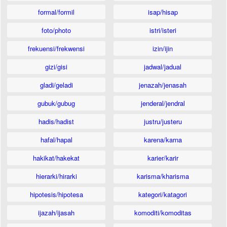
formal/formil
isap/hisap
foto/photo
istri/isteri
frekuensi/frekwensi
izin/ijin
gizi/gisi
jadwal/jadual
gladi/geladi
jenazah/jenasah
gubuk/gubug
jenderal/jendral
hadis/hadist
justru/justeru
hafal/hapal
karena/karna
hakikat/hakekat
karier/karir
hierarki/hirarki
karisma/kharisma
hipotesis/hipotesa
kategori/katagori
ijazah/ijasah
komoditi/komoditas