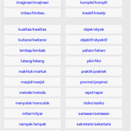
imaginasi/imajinasi
komplet/komplit
imbau/himbau
kreatif/kreatip
kualitas/kwalitas
objek/obyek
kuitansi/kwitansi
objektif/obyektif
lembap/lembab
paham/faham
lubang/lobang
pikir/fikir
makhluk/mahluk
praktik/praktek
masjid/mesjid
provinsi/propinsi
metode/metoda
rapot/rapor
menyolok/mencolok
risiko/resiko
miliar/milyar
sariawan/seriawan
nampak/tampak
sekretaris/sekertaris