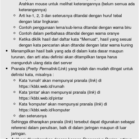
Arahkan mouse untuk melihat keterangannya (belum semua ada
keterangannya)
Arti ke-1, 2, 3 dan seterusnya ditandai dengan huruf tebal
dengan latar lingkaran
Contoh penggunaan lema/sub-lema ditandai dengan warna biru
Contoh dalam peribahasa ditandai dengan warna oranye
Ketika diklik hasil dari daftar kata "Memuat", hasil yang sesuai
dengan kata pencarian akan ditandai dengan latar warna kuning
Menampilkan hasil baik yang ada di dalam kata dasar maupun
turunan, dan arti atau definisi akan ditampilkan tanpa harus
mengunduh ulang data dari server
Pranala (
Pretty Permalink/Link
) yang indah dan mudah diingat untuk
definisi kata, misalnya :
Kata 'rumah' akan mempunyai pranala (
link
) di
https://kbbi.web.id/rumah
Kata 'pintar' akan mempunyai pranala (
link
) di
https://kbbi.web.id/pintar
Kata 'komputer' akan mempunyai pranala (
link
) di
https://kbbi.web.id/komputer
dan seterusnya
Sehingga diharapkan pranala (
link
) tersebut dapat digunakan sebagai
referensi dalam penulisan, baik di dalam jaringan maupun di luar
jaringan.