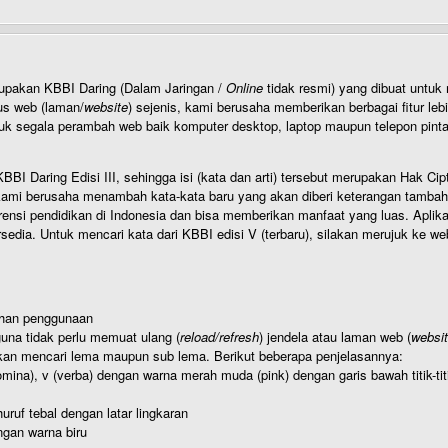
rupakan KBBI Daring (Dalam Jaringan /
Online
tidak resmi) yang dibuat unt
us web (laman/
website
) sejenis, kami berusaha memberikan berbagai fitur leb
uk segala perambah web baik komputer desktop, laptop maupun telepon pintar 
BI Daring Edisi III, sehingga isi (kata dan arti) tersebut merupakan Hak
ami berusaha menambah kata-kata baru yang akan diberi keterangan tambahan d
 pendidikan di Indonesia dan bisa memberikan manfaat yang luas. Aplikasi i
rsedia. Untuk mencari kata dari KBBI edisi V (terbaru), silakan merujuk ke we
ahan penggunaan
una tidak perlu memuat ulang (
reload/refresh
) jendela atau laman web (
websi
kan mencari lema maupun sub lema. Berikut beberapa penjelasannya:
nomina), v (verba) dengan warna merah muda (pink) dengan garis bawah titik-
uruf tebal dengan latar lingkaran
gan warna biru