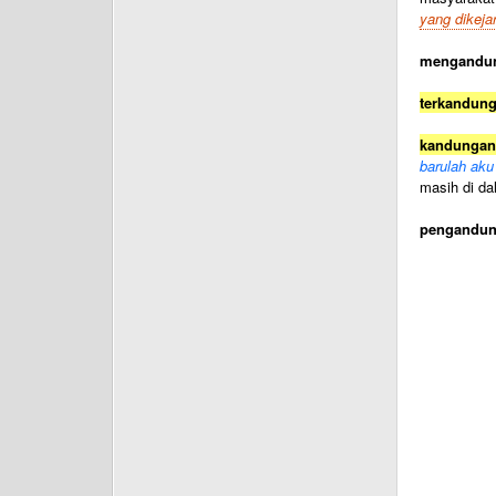
yang dikeja
mengandu
terkandun
kandungan
barulah aku
masih di da
pengandu