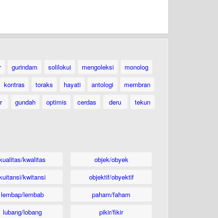
r
gurindam
solilokui
mengoleksi
monolog
kontras
toraks
hayati
antologi
membran
r
gundah
optimis
cerdas
deru
tekun
kualitas/kwalitas
objek/obyek
kuitansi/kwitansi
objektif/obyektif
lembap/lembab
paham/faham
lubang/lobang
pikir/fikir