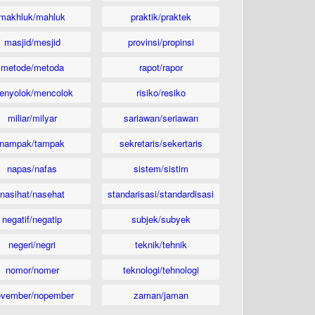
makhluk/mahluk
praktik/praktek
masjid/mesjid
provinsi/propinsi
metode/metoda
rapot/rapor
enyolok/mencolok
risiko/resiko
miliar/milyar
sariawan/seriawan
nampak/tampak
sekretaris/sekertaris
napas/nafas
sistem/sistim
nasihat/nasehat
standarisasi/standardisasi
negatif/negatip
subjek/subyek
negeri/negri
teknik/tehnik
nomor/nomer
teknologi/tehnologi
ovember/nopember
zaman/jaman