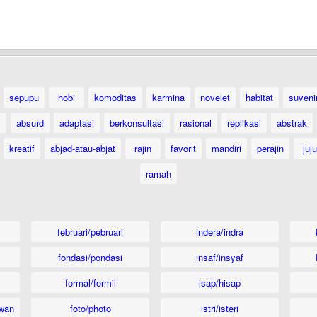
sepupu
hobi
komoditas
karmina
novelet
habitat
suveni
absurd
adaptasi
berkonsultasi
rasional
replikasi
abstrak
kreatif
abjad-atau-abjat
rajin
favorit
mandiri
perajin
juju
ramah
februari/pebruari
indera/indra
fondasi/pondasi
insaf/insyaf
formal/formil
isap/hisap
wan
foto/photo
istri/isteri