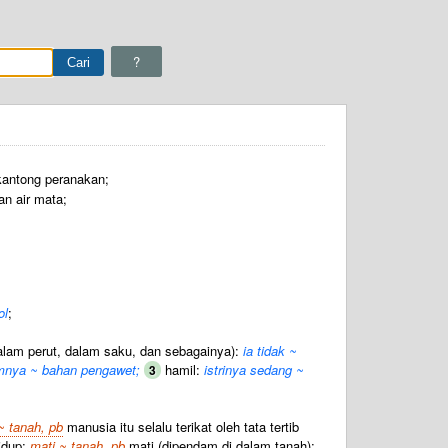
?
antong peranakan;
an air mata;
ol
;
lam perut, dalam saku, dan sebagainya):
ia tidak ~
nya ~ bahan pengawet;
hamil:
istrinya sedang ~
3
 ~ tanah, pb
manusia itu selalu terikat oleh tata tertib
idup;
mati ~ tanah, pb
mati (dipendam di dalam tanah);