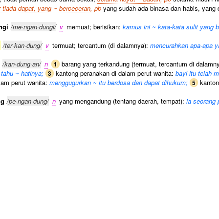
r tiada dapat, yang ~ berceceran, pb
yang sudah ada binasa dan habis, yang di
ngi
/me·ngan·dungi/
v
memuat; berisikan:
kamus ini ~ kata-kata sulit yang 
g
/ter·kan·dung/
v
termuat; tercantum (di dalamnya):
mencurahkan apa-apa ya
/kan·dung·an/
n
barang yang terkandung (termuat, tercantum di dalamn
1
 tahu ~ hatinya;
kantong peranakan di dalam perut wanita:
bayi itu telah 
3
lam perut wanita:
menggugurkan ~ itu berdosa dan dapat dihukum;
kantong
5
ng
/pe·ngan·dung/
n
yang mengandung (tentang daerah, tempat):
ia seorang