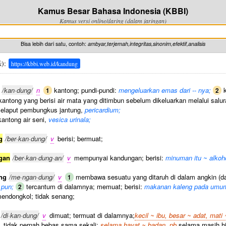
Kamus Besar Bahasa Indonesia (KBBI)
Kamus versi online/daring (dalam jaringan)
Bisa lebih dari satu, contoh:
ambyar,terjemah,integritas,sinonim,efektif,analisis
k
):
https://kbbi.web.id/kandung
/kan·dung/
n
kantong; pundi-pundi:
mengeluarkan emas dari -- nya;
k
1
2
antong yang berisi air mata yang ditimbun sebelum dikeluarkan melalui salur
elaput pembungkus jantung,
pericardium;
antong air seni,
vesica urinala;
g
/ber·kan·dung/
v
berisi; bermuat;
gan
/ber·kan·dung·an/
v
mempunyai kandungan; berisi:
minuman itu ~ alkoh
ng
/me·ngan·dung/
v
membawa sesuatu yang ditaruh di dalam angkin (da
1
 pun;
tercantum di dalamnya; memuat; berisi:
makanan kaleng pada umum
2
endongkol; tidak senang;
/di·kan·dung/
v
dimuat; termuat di dalamnya;
kecil ~ ibu, besar ~ adat, mati
 tidak pernah bebas sama sekali;
selama hayat ~ badan, pb
selama masih h