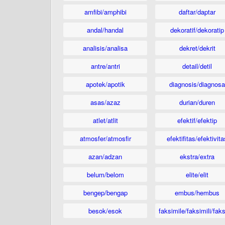
amfibi/amphibi
daftar/daptar
andal/handal
dekoratif/dekoratip
analisis/analisa
dekret/dekrit
antre/antri
detail/detil
apotek/apotik
diagnosis/diagnosa
asas/azaz
durian/duren
atlet/atlit
efektif/efektip
atmosfer/atmosfir
efektifitas/efektivita
azan/adzan
ekstra/extra
belum/belom
elite/elit
bengep/bengap
embus/hembus
besok/esok
faksimile/faksimili/faks