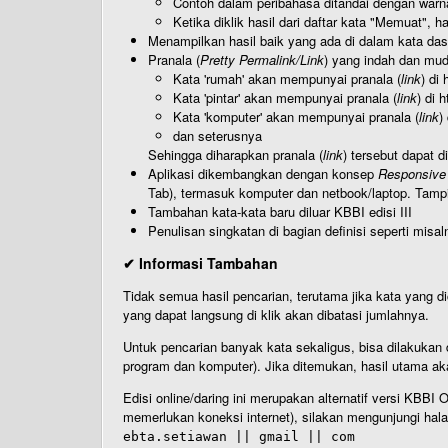
Contoh dalam peribahasa ditandai dengan warn
Ketika diklik hasil dari daftar kata "Memuat", 
Menampilkan hasil baik yang ada di dalam kata dasa
Pranala (
Pretty Permalink/Link
) yang indah dan muda
Kata 'rumah' akan mempunyai pranala (
link
) di
Kata 'pintar' akan mempunyai pranala (
link
) di 
Kata 'komputer' akan mempunyai pranala (
link
)
dan seterusnya
Sehingga diharapkan pranala (
link
) tersebut dapat d
Aplikasi dikembangkan dengan konsep
Responsive
Tab), termasuk komputer dan netbook/laptop. Tamp
Tambahan kata-kata baru diluar KBBI edisi III
Penulisan singkatan di bagian definisi seperti misal
✔ Informasi Tambahan
Tidak semua hasil pencarian, terutama jika kata yang di
yang dapat langsung di klik akan dibatasi jumlahnya.
Untuk pencarian banyak kata sekaligus, bisa dilakuk
program dan komputer). Jika ditemukan, hasil utama ak
Edisi online/daring ini merupakan alternatif versi KBB
memerlukan koneksi internet), silakan mengunjungi hal
ebta.setiawan || gmail || com