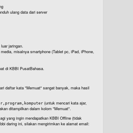
ng
nduh ulang data dari server
luar jaringan.
i media, misalnya smartphone (Tablet pc, iPad, iPhone,
rdapat di KBBI PusatBahasa.
 dari daftar kata "Memuat" sangat banyak, maka hasil
(untuk mencari kata ajar,
ar,program,komputer
n akan ditampilkan dalam kolom "Memuat".
Bagi yang ingin mendapatkan KBBI Offline (tidak
bi daring ini, silakan mengirimkan ke alamat email: