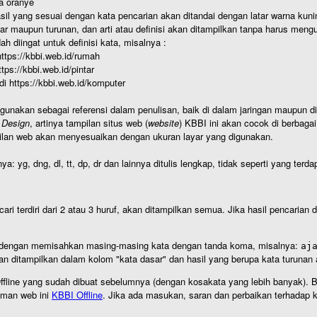
a oranye
hasil yang sesuai dengan kata pencarian akan ditandai dengan latar warna kuni
r maupun turunan, dan arti atau definisi akan ditampilkan tanpa harus mengu
h diingat untuk definisi kata, misalnya :
 https://kbbi.web.id/rumah
https://kbbi.web.id/pintar
 di https://kbbi.web.id/komputer
igunakan sebagai referensi dalam penulisan, baik di dalam jaringan maupun di 
 Design
, artinya tampilan situs web (
website
) KBBI ini akan cocok di berbaga
ilan web akan menyesuaikan dengan ukuran layar yang digunakan.
nya: yg, dng, dl, tt, dp, dr dan lainnya ditulis lengkap, tidak seperti yang te
cari terdiri dari 2 atau 3 huruf, akan ditampilkan semua. Jika hasil pencarian
an dengan memisahkan masing-masing kata dengan tanda koma, misalnya:
aj
an ditampilkan dalam kolom "kata dasar" dan hasil yang berupa kata turuna
I Offline yang sudah dibuat sebelumnya (dengan kosakata yang lebih banyak). 
aman web ini
KBBI Offline
. Jika ada masukan, saran dan perbaikan terhadap kb