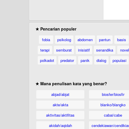
★ Pencarian populer
fobia
psikolog
abdomen
pantun
basis
terapi
semburat
inisiatif
senandika
novel
polkadot
predator
panik
dialog
populasi
★ Mana penulisan kata yang benar?
abjad/abjat
biosfer/biosfir
akte/akta
blanko/blangko
aktivitas/aktifitas
cabai/cabe
akidah/aqidah
cendekiawan/cendikia