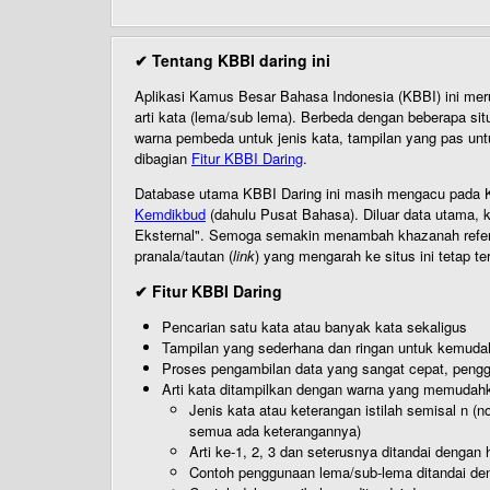
✔ Tentang KBBI daring ini
Aplikasi Kamus Besar Bahasa Indonesia (KBBI) ini me
arti kata (lema/sub lema). Berbeda dengan beberapa sit
warna pembeda untuk jenis kata, tampilan yang pas unt
dibagian
Fitur KBBI Daring
.
Database utama KBBI Daring ini masih mengacu pada KB
Kemdikbud
(dahulu Pusat Bahasa). Diluar data utama, k
Eksternal". Semoga semakin menambah khazanah referensi
pranala/tautan (
link
) yang mengarah ke situs ini tetap te
✔ Fitur KBBI Daring
Pencarian satu kata atau banyak kata sekaligus
Tampilan yang sederhana dan ringan untuk kemud
Proses pengambilan data yang sangat cepat, pengg
Arti kata ditampilkan dengan warna yang memudah
Jenis kata atau keterangan istilah semisal n (
semua ada keterangannya)
Arti ke-1, 2, 3 dan seterusnya ditandai dengan h
Contoh penggunaan lema/sub-lema ditandai den