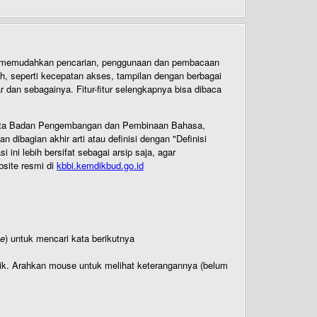
uk memudahkan pencarian, penggunaan dan pembacaan
ih, seperti kecepatan akses, tampilan dengan berbagai
dan sebagainya. Fitur-fitur selengkapnya bisa dibaca
 Cipta Badan Pengembangan dan Pembinaan Bahasa,
ibagian akhir arti atau definisi dengan "Definisi
ni lebih bersifat sebagai arsip saja, agar
bsite resmi di
kbbi.kemdikbud.go.id
te
) untuk mencari kata berikutnya
titik. Arahkan mouse untuk melihat keterangannya (belum