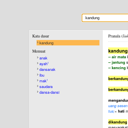
Kata dasar
Pranala (
lin
kandung
kandung
Memuat
-- air mata
k
anak
-- jantung
s
ayah
1
-- kencing
k
dansanak
ibu
berkandun
mak
1
saudara
berkandun
dansa-dansi
mengandu
uang sesen
tua;
~ hati
m
dikandung
masyarakat,