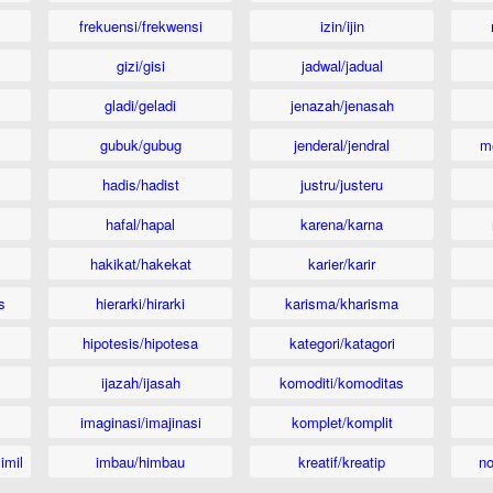
frekuensi/frekwensi
izin/ijin
gizi/gisi
jadwal/jadual
gladi/geladi
jenazah/jenasah
gubuk/gubug
jenderal/jendral
m
hadis/hadist
justru/justeru
hafal/hapal
karena/karna
hakikat/hakekat
karier/karir
s
hierarki/hirarki
karisma/kharisma
hipotesis/hipotesa
kategori/katagori
ijazah/ijasah
komoditi/komoditas
imaginasi/imajinasi
komplet/komplit
imil
imbau/himbau
kreatif/kreatip
n