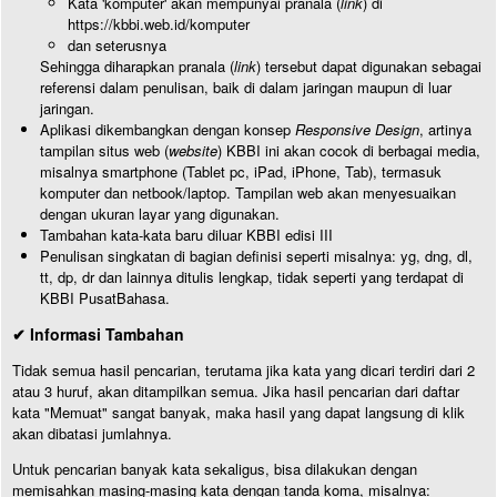
Kata 'komputer' akan mempunyai pranala (
link
) di
https://kbbi.web.id/komputer
dan seterusnya
Sehingga diharapkan pranala (
link
) tersebut dapat digunakan sebagai
referensi dalam penulisan, baik di dalam jaringan maupun di luar
jaringan.
Aplikasi dikembangkan dengan konsep
Responsive Design
, artinya
tampilan situs web (
website
) KBBI ini akan cocok di berbagai media,
misalnya smartphone (Tablet pc, iPad, iPhone, Tab), termasuk
komputer dan netbook/laptop. Tampilan web akan menyesuaikan
dengan ukuran layar yang digunakan.
Tambahan kata-kata baru diluar KBBI edisi III
Penulisan singkatan di bagian definisi seperti misalnya: yg, dng, dl,
tt, dp, dr dan lainnya ditulis lengkap, tidak seperti yang terdapat di
KBBI PusatBahasa.
✔ Informasi Tambahan
Tidak semua hasil pencarian, terutama jika kata yang dicari terdiri dari 2
atau 3 huruf, akan ditampilkan semua. Jika hasil pencarian dari daftar
kata "Memuat" sangat banyak, maka hasil yang dapat langsung di klik
akan dibatasi jumlahnya.
Untuk pencarian banyak kata sekaligus, bisa dilakukan dengan
memisahkan masing-masing kata dengan tanda koma, misalnya: