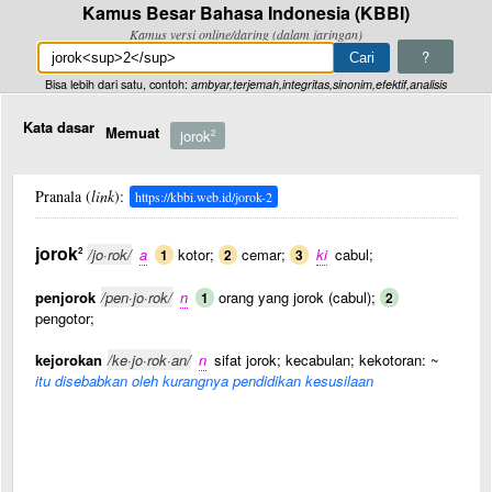
Kamus Besar Bahasa Indonesia (KBBI)
Kamus versi online/daring (dalam jaringan)
?
Bisa lebih dari satu, contoh:
ambyar,terjemah,integritas,sinonim,efektif,analisis
Kata dasar
Memuat
jorok
2
Pranala (
link
):
https://kbbi.web.id/jorok-2
jorok
2
/jo·rok/
a
kotor;
cemar;
ki
cabul;
1
2
3
penjorok
/pen·jo·rok/
n
orang yang jorok (cabul);
1
2
pengotor;
kejorokan
/ke·jo·rok·an/
n
sifat jorok; kecabulan; kekotoran: ~
itu disebabkan oleh kurangnya pendidikan kesusilaan