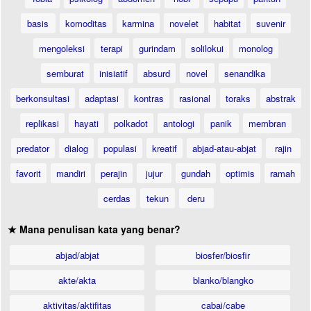
basis
komoditas
karmina
novelet
habitat
suvenir
mengoleksi
terapi
gurindam
solilokui
monolog
semburat
inisiatif
absurd
novel
senandika
berkonsultasi
adaptasi
kontras
rasional
toraks
abstrak
replikasi
hayati
polkadot
antologi
panik
membran
predator
dialog
populasi
kreatif
abjad-atau-abjat
rajin
favorit
mandiri
perajin
jujur
gundah
optimis
ramah
cerdas
tekun
deru
★ Mana penulisan kata yang benar?
abjad/abjat
biosfer/biosfir
akte/akta
blanko/blangko
aktivitas/aktifitas
cabai/cabe