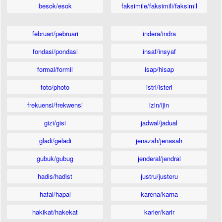
besok/esok
faksimile/faksimili/faksimil
februari/pebruari
indera/indra
fondasi/pondasi
insaf/insyaf
formal/formil
isap/hisap
foto/photo
istri/isteri
frekuensi/frekwensi
izin/ijin
gizi/gisi
jadwal/jadual
gladi/geladi
jenazah/jenasah
gubuk/gubug
jenderal/jendral
hadis/hadist
justru/justeru
hafal/hapal
karena/karna
hakikat/hakekat
karier/karir