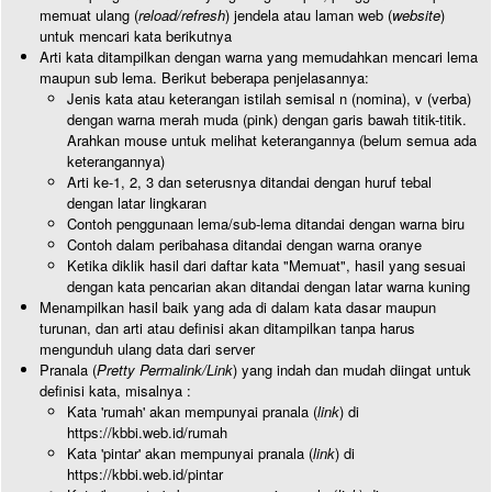
memuat ulang (
reload/refresh
) jendela atau laman web (
website
)
untuk mencari kata berikutnya
Arti kata ditampilkan dengan warna yang memudahkan mencari lema
maupun sub lema. Berikut beberapa penjelasannya:
Jenis kata atau keterangan istilah semisal n (nomina), v (verba)
dengan warna merah muda (pink) dengan garis bawah titik-titik.
Arahkan mouse untuk melihat keterangannya (belum semua ada
keterangannya)
Arti ke-1, 2, 3 dan seterusnya ditandai dengan huruf tebal
dengan latar lingkaran
Contoh penggunaan lema/sub-lema ditandai dengan warna biru
Contoh dalam peribahasa ditandai dengan warna oranye
Ketika diklik hasil dari daftar kata "Memuat", hasil yang sesuai
dengan kata pencarian akan ditandai dengan latar warna kuning
Menampilkan hasil baik yang ada di dalam kata dasar maupun
turunan, dan arti atau definisi akan ditampilkan tanpa harus
mengunduh ulang data dari server
Pranala (
Pretty Permalink/Link
) yang indah dan mudah diingat untuk
definisi kata, misalnya :
Kata 'rumah' akan mempunyai pranala (
link
) di
https://kbbi.web.id/rumah
Kata 'pintar' akan mempunyai pranala (
link
) di
https://kbbi.web.id/pintar