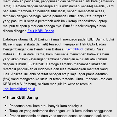
memudahkan pencarian, penggunaan dan pembacaan arti kata (lema/sub
lema). Berbeda dengan beberapa situs web (laman/
website
) sejenis, kami
berusaha memberikan berbagai fitur lebih, seperti kecepatan akses,
tampilan dengan berbagai warna pembeda untuk jenis kata, tampilan
yang pas untuk segala perambah web baik komputer desktop, laptop
maupun telepon pintar dan sebagainya. Fitur-fitur selengkapnya bisa
dibaca dibagian
Fitur KBBI Daring
.
Database utama KBBI Daring ini masih mengacu pada KBBI Daring Edisi
III, sehingga isi (kata dan arti) tersebut merupakan Hak Cipta Badan
Pengembangan dan Pembinaan Bahasa,
Kemdikbud
(dahulu Pusat
Bahasa). Diluar data utama, kami berusaha menambah kata-kata baru
yang akan diberi keterangan tambahan dibagian akhir arti atau definisi
dengan "Definisi Eksternal". Semoga semakin menambah khazanah
referensi pendidikan di Indonesia dan bisa memberikan manfaat yang
luas. Aplikasi ini lebih bersifat sebagai arsip saja, agar pranala/tautan
(
link
) yang mengarah ke situs ini tetap tersedia. Untuk mencari kata dari
KBBI edisi V (terbaru), silakan merujuk ke website resmi di
kbbi.kemdikbud.go.id
✔ Fitur KBBI Daring
Pencarian satu kata atau banyak kata sekaligus
Tampilan yang sederhana dan ringan untuk kemudahan penggunaan
Proses pengambilan data yang sangat cepat, pengguna tidak perlu