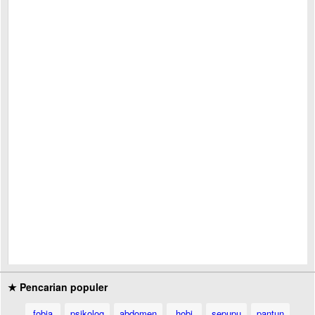
★ Pencarian populer
fobia
psikolog
abdomen
hobi
sepupu
pantun