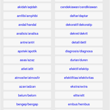
akidah/aqidah
cendekiawan/cendikiawan
amfibi/amphibi
daftar/daptar
andal/handal
dekoratif/dekoratip
analisis/analisa
dekret/dekrit
antre/antri
detail/detil
apotek/apotik
diagnosis/diagnosa
asas/azaz
durian/duren
atlet/atlit
efektif/efektip
atmosfer/atmosfir
efektifitas/efektivitas
azan/adzan
ekstra/extra
belum/belom
elite/elit
bengep/bengap
embus/hembus