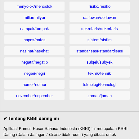
menyolok/mencolok
risiko/resiko
miliar/milyar
sariawan/seriawan
nampak/tampak
sekretaris/sekertaris
napas/nafas
sistem/sistim
nasihat/nasehat
standarisasi/standardisasi
negatif/negatip
subjek/subyek
negeri/negri
teknik/tehnik
nomor/nomer
teknologi/tehnologi
november/nopember
zaman/jaman
✔ Tentang KBBI daring ini
Aplikasi Kamus Besar Bahasa Indonesia (KBBI) ini merupakan KBBI
Daring (Dalam Jaringan /
Online
tidak resmi) yang dibuat untuk