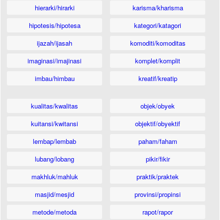
hierarki/hirarki
karisma/kharisma
hipotesis/hipotesa
kategori/katagori
ijazah/ijasah
komoditi/komoditas
imaginasi/imajinasi
komplet/komplit
imbau/himbau
kreatif/kreatip
kualitas/kwalitas
objek/obyek
kuitansi/kwitansi
objektif/obyektif
lembap/lembab
paham/faham
lubang/lobang
pikir/fikir
makhluk/mahluk
praktik/praktek
masjid/mesjid
provinsi/propinsi
metode/metoda
rapot/rapor