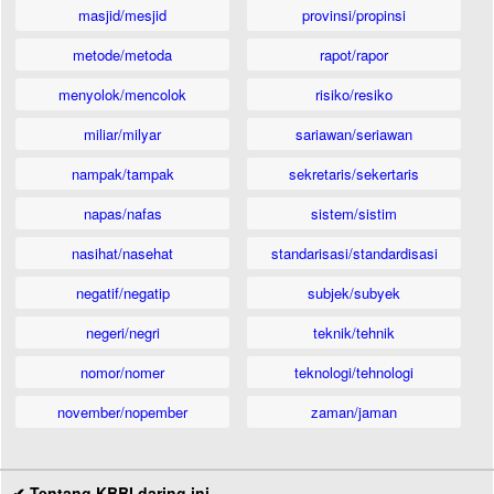
masjid/mesjid
provinsi/propinsi
metode/metoda
rapot/rapor
menyolok/mencolok
risiko/resiko
miliar/milyar
sariawan/seriawan
nampak/tampak
sekretaris/sekertaris
napas/nafas
sistem/sistim
nasihat/nasehat
standarisasi/standardisasi
negatif/negatip
subjek/subyek
negeri/negri
teknik/tehnik
nomor/nomer
teknologi/tehnologi
november/nopember
zaman/jaman
✔ Tentang KBBI daring ini