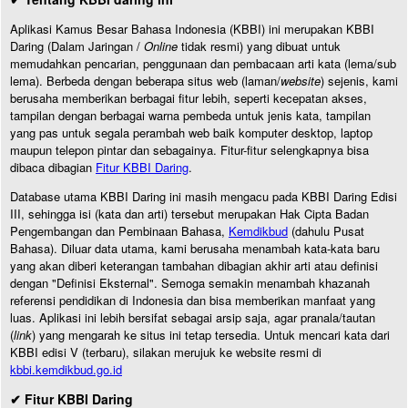
Aplikasi Kamus Besar Bahasa Indonesia (KBBI) ini merupakan KBBI
Daring (Dalam Jaringan /
Online
tidak resmi) yang dibuat untuk
memudahkan pencarian, penggunaan dan pembacaan arti kata (lema/sub
lema). Berbeda dengan beberapa situs web (laman/
website
) sejenis, kami
berusaha memberikan berbagai fitur lebih, seperti kecepatan akses,
tampilan dengan berbagai warna pembeda untuk jenis kata, tampilan
yang pas untuk segala perambah web baik komputer desktop, laptop
maupun telepon pintar dan sebagainya. Fitur-fitur selengkapnya bisa
dibaca dibagian
Fitur KBBI Daring
.
Database utama KBBI Daring ini masih mengacu pada KBBI Daring Edisi
III, sehingga isi (kata dan arti) tersebut merupakan Hak Cipta Badan
Pengembangan dan Pembinaan Bahasa,
Kemdikbud
(dahulu Pusat
Bahasa). Diluar data utama, kami berusaha menambah kata-kata baru
yang akan diberi keterangan tambahan dibagian akhir arti atau definisi
dengan "Definisi Eksternal". Semoga semakin menambah khazanah
referensi pendidikan di Indonesia dan bisa memberikan manfaat yang
luas. Aplikasi ini lebih bersifat sebagai arsip saja, agar pranala/tautan
(
link
) yang mengarah ke situs ini tetap tersedia. Untuk mencari kata dari
KBBI edisi V (terbaru), silakan merujuk ke website resmi di
kbbi.kemdikbud.go.id
✔ Fitur KBBI Daring