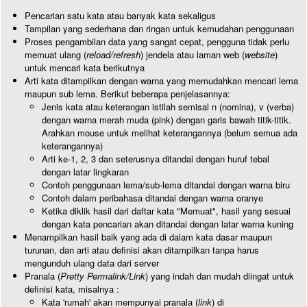
Pencarian satu kata atau banyak kata sekaligus
Tampilan yang sederhana dan ringan untuk kemudahan penggunaan
Proses pengambilan data yang sangat cepat, pengguna tidak perlu
memuat ulang (
reload/refresh
) jendela atau laman web (
website
)
untuk mencari kata berikutnya
Arti kata ditampilkan dengan warna yang memudahkan mencari lema
maupun sub lema. Berikut beberapa penjelasannya:
Jenis kata atau keterangan istilah semisal n (nomina), v (verba)
dengan warna merah muda (pink) dengan garis bawah titik-titik.
Arahkan mouse untuk melihat keterangannya (belum semua ada
keterangannya)
Arti ke-1, 2, 3 dan seterusnya ditandai dengan huruf tebal
dengan latar lingkaran
Contoh penggunaan lema/sub-lema ditandai dengan warna biru
Contoh dalam peribahasa ditandai dengan warna oranye
Ketika diklik hasil dari daftar kata "Memuat", hasil yang sesuai
dengan kata pencarian akan ditandai dengan latar warna kuning
Menampilkan hasil baik yang ada di dalam kata dasar maupun
turunan, dan arti atau definisi akan ditampilkan tanpa harus
mengunduh ulang data dari server
Pranala (
Pretty Permalink/Link
) yang indah dan mudah diingat untuk
definisi kata, misalnya :
Kata 'rumah' akan mempunyai pranala (
link
) di