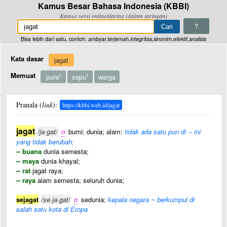
Kamus Besar Bahasa Indonesia (KBBI)
Kamus versi online/daring (dalam jaringan)
?
Bisa lebih dari satu, contoh:
ambyar,terjemah,integritas,sinonim,efektif,analisis
Kata dasar
jagat
Memuat
pura
sapu
warga
3
1
Pranala (
link
):
https://kbbi.web.id/jagat
jagat
/ja·gat/
n
bumi; dunia; alam:
tidak ada satu pun di -- ini
yang tidak berubah;
-- buana
dunia semesta;
-- maya
dunia khayal;
-- rat
jagat raya;
-- raya
alam semesta; seluruh dunia;
sejagat
/se·ja·gat/
n
sedunia:
kepala negara ~ berkumpul di
salah satu kota di Eropa