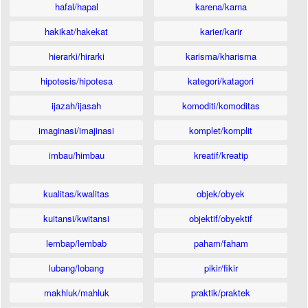
hafal/hapal
karena/karna
hakikat/hakekat
karier/karir
hierarki/hirarki
karisma/kharisma
hipotesis/hipotesa
kategori/katagori
ijazah/ijasah
komoditi/komoditas
imaginasi/imajinasi
komplet/komplit
imbau/himbau
kreatif/kreatip
kualitas/kwalitas
objek/obyek
kuitansi/kwitansi
objektif/obyektif
lembap/lembab
paham/faham
lubang/lobang
pikir/fikir
makhluk/mahluk
praktik/praktek