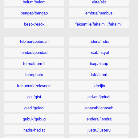
belum/belom
elite/elit
bengep/bengap
embus/hembus
besok/esok
faksimile/faksimili/faksimil
februari/pebruari
indera/indra
fondasi/pondasi
insaf/insyaf
formal/formil
isap/hisap
foto/photo
istri/isteri
frekuensi/frekwensi
izin/ijin
gizi/gisi
jadwal/jadual
gladi/geladi
jenazah/jenasah
gubuk/gubug
jenderal/jendral
hadis/hadist
justru/justeru