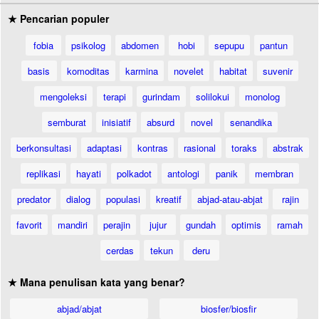
★ Pencarian populer
fobia
psikolog
abdomen
hobi
sepupu
pantun
basis
komoditas
karmina
novelet
habitat
suvenir
mengoleksi
terapi
gurindam
solilokui
monolog
semburat
inisiatif
absurd
novel
senandika
berkonsultasi
adaptasi
kontras
rasional
toraks
abstrak
replikasi
hayati
polkadot
antologi
panik
membran
predator
dialog
populasi
kreatif
abjad-atau-abjat
rajin
favorit
mandiri
perajin
jujur
gundah
optimis
ramah
cerdas
tekun
deru
★ Mana penulisan kata yang benar?
abjad/abjat
biosfer/biosfir