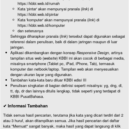
https://kbbi.web.id/rumah
Kata 'pintar' akan mempunyai pranala (
link
) di
https://kbbi.web.id/pintar
Kata 'komputer' akan mempunyai pranala (
link
) di
https://kbbi.web.id/komputer
dan seterusnya
Sehingga diharapkan pranala (
link
) tersebut dapat digunakan sebagai
referensi dalam penulisan, baik di dalam jaringan maupun di luar
jaringan.
Aplikasi dikembangkan dengan konsep
Responsive Design
, artinya
tampilan situs web (
website
) KBBI ini akan cocok di berbagai media,
misalnya smartphone (Tablet pc, iPad, iPhone, Tab), termasuk
komputer dan netbook/laptop. Tampilan web akan menyesuaikan
dengan ukuran layar yang digunakan.
Tambahan kata-kata baru diluar KBBI edisi III
Penulisan singkatan di bagian definisi seperti misalnya: yg, dng, dl,
tt, dp, dr dan lainnya ditulis lengkap, tidak seperti yang terdapat di
KBBI PusatBahasa.
✔ Informasi Tambahan
Tidak semua hasil pencarian, terutama jika kata yang dicari terdiri dari 2
atau 3 huruf, akan ditampilkan semua. Jika hasil pencarian dari daftar
kata "Memuat" sangat banyak, maka hasil yang dapat langsung di klik