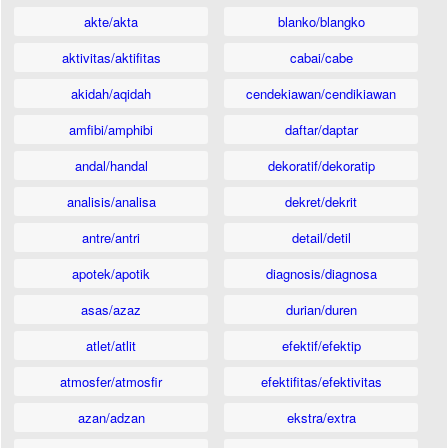
akte/akta
blanko/blangko
aktivitas/aktifitas
cabai/cabe
akidah/aqidah
cendekiawan/cendikiawan
amfibi/amphibi
daftar/daptar
andal/handal
dekoratif/dekoratip
analisis/analisa
dekret/dekrit
antre/antri
detail/detil
apotek/apotik
diagnosis/diagnosa
asas/azaz
durian/duren
atlet/atlit
efektif/efektip
atmosfer/atmosfir
efektifitas/efektivitas
azan/adzan
ekstra/extra