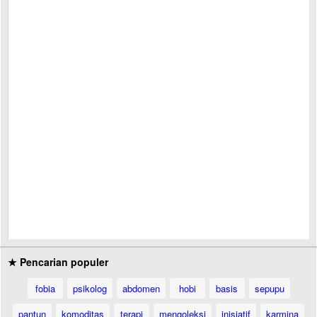
★ Pencarian populer
fobia
psikolog
abdomen
hobi
basis
sepupu
pantun
komoditas
terapi
mengoleksi
inisiatif
karmina