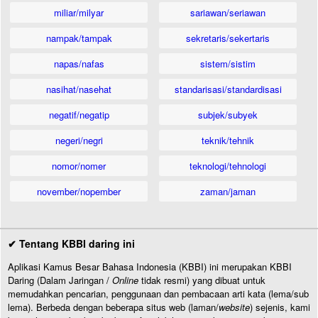
miliar/milyar
sariawan/seriawan
nampak/tampak
sekretaris/sekertaris
napas/nafas
sistem/sistim
nasihat/nasehat
standarisasi/standardisasi
negatif/negatip
subjek/subyek
negeri/negri
teknik/tehnik
nomor/nomer
teknologi/tehnologi
november/nopember
zaman/jaman
✔ Tentang KBBI daring ini
Aplikasi Kamus Besar Bahasa Indonesia (KBBI) ini merupakan KBBI
Daring (Dalam Jaringan /
Online
tidak resmi) yang dibuat untuk
memudahkan pencarian, penggunaan dan pembacaan arti kata (lema/sub
lema). Berbeda dengan beberapa situs web (laman/
website
) sejenis, kami