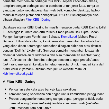
berusaha memberikan berbagai fitur lebih, seperti kecepatan akses,
tampilan dengan berbagai warna pembeda untuk jenis kata, tampilan
yang pas untuk segala perambah web baik komputer desktop, laptop
maupun telepon pintar dan sebagainya. Fitur-fitur selengkapnya bisa
dibaca dibagian
Fitur KBBI Daring
.
Database utama KBBI Daring ini masih mengacu pada KBBI Daring Edisi
III, sehingga isi (kata dan arti) tersebut merupakan Hak Cipta Badan
Pengembangan dan Pembinaan Bahasa,
Kemdikbud
(dahulu Pusat
Bahasa). Diluar data utama, kami berusaha menambah kata-kata baru
yang akan diberi keterangan tambahan dibagian akhir arti atau definisi
dengan "Definisi Eksternal". Semoga semakin menambah khazanah
referensi pendidikan di Indonesia dan bisa memberikan manfaat yang
luas. Aplikasi ini lebih bersifat sebagai arsip saja, agar pranala/tautan
(
link
) yang mengarah ke situs ini tetap tersedia. Untuk mencari kata dari
KBBI edisi V (terbaru), silakan merujuk ke website resmi di
kbbi.kemdikbud.go.id
✔ Fitur KBBI Daring
Pencarian satu kata atau banyak kata sekaligus
Tampilan yang sederhana dan ringan untuk kemudahan penggunaan
Proses pengambilan data yang sangat cepat, pengguna tidak perlu
memuat ulang (
reload/refresh
) jendela atau laman web (
website
)
untuk mencari kata berikutnya