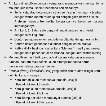
Arti kata ditampilkan dengan warna yang memudahkan mencari lema
maupun sub lema. Berikut beberapa penjelasannya:
Jenis kata atau keterangan istilah semisal n (nomina), v (verba)
dengan warna merah muda (pink) dengan garis bawah titik-titik.
Arahkan mouse untuk melihat keterangannya (belum semua ada
keterangannya)
Arti ke-1, 2, 3 dan seterusnya ditandai dengan huruf tebal
dengan latar lingkaran
Contoh penggunaan lema/sub-lema ditandai dengan warna biru
Contoh dalam peribahasa ditandai dengan warna oranye
Ketika diklik hasil dari daftar kata "Memuat", hasil yang sesuai
dengan kata pencarian akan ditandai dengan latar warna kuning
Menampilkan hasil baik yang ada di dalam kata dasar maupun
turunan, dan arti atau definisi akan ditampilkan tanpa harus
mengunduh ulang data dari server
Pranala (
Pretty Permalink/Link
) yang indah dan mudah diingat untuk
definisi kata, misalnya :
Kata 'rumah' akan mempunyai pranala (
link
) di
https://kbbi.web.id/rumah
Kata 'pintar' akan mempunyai pranala (
link
) di
https://kbbi.web.id/pintar
Kata 'komputer' akan mempunyai pranala (
link
) di
https://kbbi.web.id/komputer