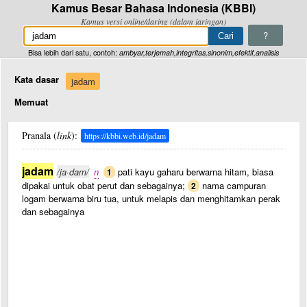
Kamus Besar Bahasa Indonesia (KBBI)
Kamus versi online/daring (dalam jaringan)
?
Bisa lebih dari satu, contoh:
ambyar,terjemah,integritas,sinonim,efektif,analisis
Kata dasar
jadam
Memuat
Pranala (
link
):
https://kbbi.web.id/jadam
jadam
/ja·dam/
n
pati kayu gaharu berwarna hitam, biasa
1
dipakai untuk obat perut dan sebagainya;
nama campuran
2
logam berwarna biru tua, untuk melapis dan menghitamkan perak
dan sebagainya