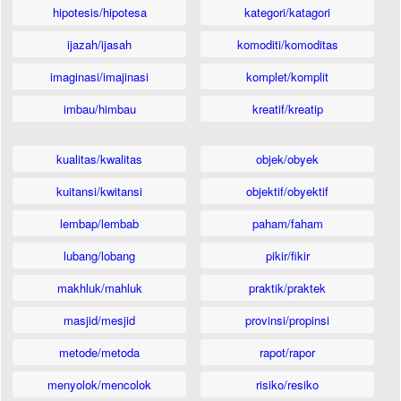
hipotesis/hipotesa
kategori/katagori
ijazah/ijasah
komoditi/komoditas
imaginasi/imajinasi
komplet/komplit
imbau/himbau
kreatif/kreatip
kualitas/kwalitas
objek/obyek
kuitansi/kwitansi
objektif/obyektif
lembap/lembab
paham/faham
lubang/lobang
pikir/fikir
makhluk/mahluk
praktik/praktek
masjid/mesjid
provinsi/propinsi
metode/metoda
rapot/rapor
menyolok/mencolok
risiko/resiko