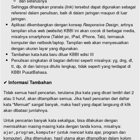
dan seterusnya
Sehingga diharapkan pranala (
link
) tersebut dapat digunakan sebagai
referensi dalam penulisan, baik di dalam jaringan maupun di luar
jaringan.
Aplikasi dikembangkan dengan konsep
Responsive Design
, artinya
tampilan situs web (
website
) KBBI ini akan cocok di berbagai media,
misalnya smartphone (Tablet pc, iPad, iPhone, Tab), termasuk
komputer dan netbook/laptop. Tampilan web akan menyesuaikan
dengan ukuran layar yang digunakan.
Tambahan kata-kata baru diluar KBBI edisi III
Penulisan singkatan di bagian definisi seperti misalnya: yg, dng, dl,
tt, dp, dr dan lainnya ditulis lengkap, tidak seperti yang terdapat di
KBBI PusatBahasa.
✔ Informasi Tambahan
Tidak semua hasil pencarian, terutama jika kata yang dicari terdiri dari 2
atau 3 huruf, akan ditampilkan semua. Jika hasil pencarian dari daftar
kata "Memuat" sangat banyak, maka hasil yang dapat langsung di klik
akan dibatasi jumlahnya.
Untuk pencarian banyak kata sekaligus, bisa dilakukan dengan
memisahkan masing-masing kata dengan tanda koma, misalnya:
(untuk mencari kata ajar, program dan
ajar,program,komputer
komputer). Jika ditemukan, hasil utama akan ditampilkan dalam kolom