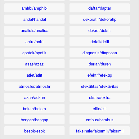
amfibi/amphibi
daftar/daptar
andal/handal
dekoratif/dekoratip
analisis/analisa
dekret/dekrit
antre/antri
detail/detil
apotek/apotik
diagnosis/diagnosa
asas/azaz
durian/duren
atlet/atlit
efektif/efektip
atmosfer/atmosfir
efektifitas/efektivitas
azan/adzan
ekstra/extra
belum/belom
elite/elit
bengep/bengap
embus/hembus
besok/esok
faksimile/faksimili/faksimil