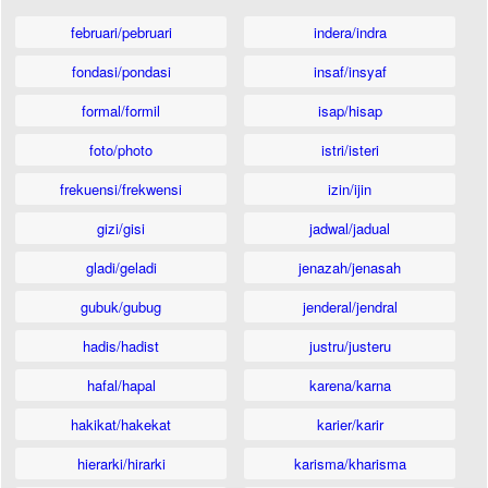
februari/pebruari
indera/indra
fondasi/pondasi
insaf/insyaf
formal/formil
isap/hisap
foto/photo
istri/isteri
frekuensi/frekwensi
izin/ijin
gizi/gisi
jadwal/jadual
gladi/geladi
jenazah/jenasah
gubuk/gubug
jenderal/jendral
hadis/hadist
justru/justeru
hafal/hapal
karena/karna
hakikat/hakekat
karier/karir
hierarki/hirarki
karisma/kharisma