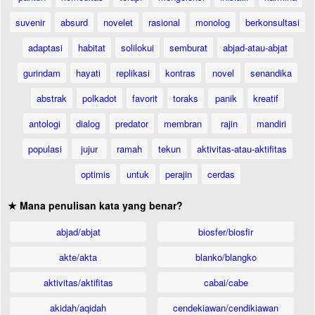
suvenir
absurd
novelet
rasional
monolog
berkonsultasi
adaptasi
habitat
solilokui
semburat
abjad-atau-abjat
gurindam
hayati
replikasi
kontras
novel
senandika
abstrak
polkadot
favorit
toraks
panik
kreatif
antologi
dialog
predator
membran
rajin
mandiri
populasi
jujur
ramah
tekun
aktivitas-atau-aktifitas
optimis
untuk
perajin
cerdas
★ Mana penulisan kata yang benar?
abjad/abjat
biosfer/biosfir
akte/akta
blanko/blangko
aktivitas/aktifitas
cabai/cabe
akidah/aqidah
cendekiawan/cendikiawan