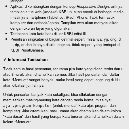
jaringan.
Aplikasi dikembangkan dengan konsep
Responsive Design
, artinya
tampilan situs web (
website
) KBBI ini akan cocok di berbagai media,
misalnya smartphone (Tablet pc, iPad, iPhone, Tab), termasuk
komputer dan netbook/laptop. Tampilan web akan menyesuaikan
dengan ukuran layar yang digunakan.
Tambahan kata-kata baru diluar KBBI edisi III
Penulisan singkatan di bagian definisi seperti misalnya: yg, dng, dl,
tt, dp, dr dan lainnya ditulis lengkap, tidak seperti yang terdapat di
KBBI PusatBahasa.
✔ Informasi Tambahan
Tidak semua hasil pencarian, terutama jika kata yang dicari terdiri dari 2
atau 3 huruf, akan ditampilkan semua. Jika hasil pencarian dari daftar
kata "Memuat" sangat banyak, maka hasil yang dapat langsung di klik
akan dibatasi jumlahnya.
Untuk pencarian banyak kata sekaligus, bisa dilakukan dengan
memisahkan masing-masing kata dengan tanda koma, misalnya:
(untuk mencari kata ajar, program dan
ajar,program,komputer
komputer). Jika ditemukan, hasil utama akan ditampilkan dalam kolom
"kata dasar" dan hasil yang berupa kata turunan akan ditampilkan dalam
kolom "Memuat".