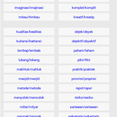
imaginasi/imajinasi
komplet/komplit
imbau/himbau
kreatif/kreatip
kualitas/kwalitas
objek/obyek
kuitansi/kwitansi
objektif/obyektif
lembap/lembab
paham/faham
lubang/lobang
pikir/fikir
makhluk/mahluk
praktik/praktek
masjid/mesjid
provinsi/propinsi
metode/metoda
rapot/rapor
menyolok/mencolok
risiko/resiko
miliar/milyar
sariawan/seriawan
nampak/tampak
sekretaris/sekertaris