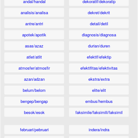
andal/handal
dekoratif/dekoratip
analisis/analisa
dekret/dekrit
antre/antri
detail/detil
apotek/apotik
diagnosis/diagnosa
asas/azaz
durian/duren
atlet/atlit
efektif/efektip
atmosfer/atmosfir
efektifitas/efektivitas
azan/adzan
ekstra/extra
belum/belom
elite/elit
bengep/bengap
embus/hembus
besok/esok
faksimile/faksimili/faksimil
februari/pebruari
indera/indra