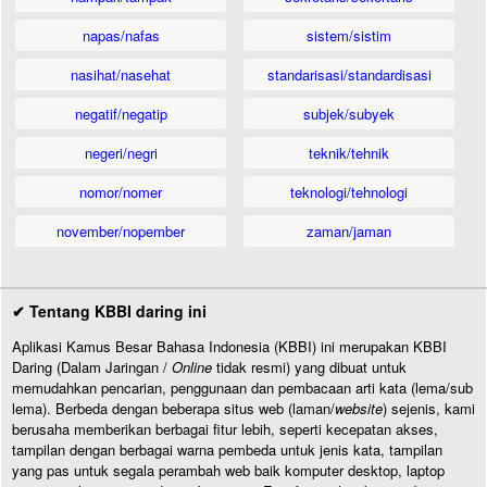
napas/nafas
sistem/sistim
nasihat/nasehat
standarisasi/standardisasi
negatif/negatip
subjek/subyek
negeri/negri
teknik/tehnik
nomor/nomer
teknologi/tehnologi
november/nopember
zaman/jaman
✔ Tentang KBBI daring ini
Aplikasi Kamus Besar Bahasa Indonesia (KBBI) ini merupakan KBBI
Daring (Dalam Jaringan /
Online
tidak resmi) yang dibuat untuk
memudahkan pencarian, penggunaan dan pembacaan arti kata (lema/sub
lema). Berbeda dengan beberapa situs web (laman/
website
) sejenis, kami
berusaha memberikan berbagai fitur lebih, seperti kecepatan akses,
tampilan dengan berbagai warna pembeda untuk jenis kata, tampilan
yang pas untuk segala perambah web baik komputer desktop, laptop