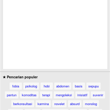
★ Pencarian populer
fobia
psikolog
hobi
abdomen
basis
sepupu
pantun
komoditas
terapi
mengoleksi
inisiatif
suvenir
berkonsultasi
karmina
novelet
absurd
monolog