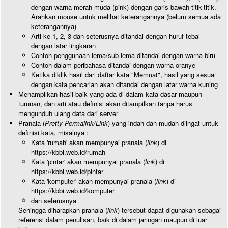
dengan warna merah muda (pink) dengan garis bawah titik-titik.
Arahkan mouse untuk melihat keterangannya (belum semua ada
keterangannya)
Arti ke-1, 2, 3 dan seterusnya ditandai dengan huruf tebal
dengan latar lingkaran
Contoh penggunaan lema/sub-lema ditandai dengan warna biru
Contoh dalam peribahasa ditandai dengan warna oranye
Ketika diklik hasil dari daftar kata "Memuat", hasil yang sesuai
dengan kata pencarian akan ditandai dengan latar warna kuning
Menampilkan hasil baik yang ada di dalam kata dasar maupun
turunan, dan arti atau definisi akan ditampilkan tanpa harus
mengunduh ulang data dari server
Pranala (
Pretty Permalink/Link
) yang indah dan mudah diingat untuk
definisi kata, misalnya :
Kata 'rumah' akan mempunyai pranala (
link
) di
https://kbbi.web.id/rumah
Kata 'pintar' akan mempunyai pranala (
link
) di
https://kbbi.web.id/pintar
Kata 'komputer' akan mempunyai pranala (
link
) di
https://kbbi.web.id/komputer
dan seterusnya
Sehingga diharapkan pranala (
link
) tersebut dapat digunakan sebagai
referensi dalam penulisan, baik di dalam jaringan maupun di luar