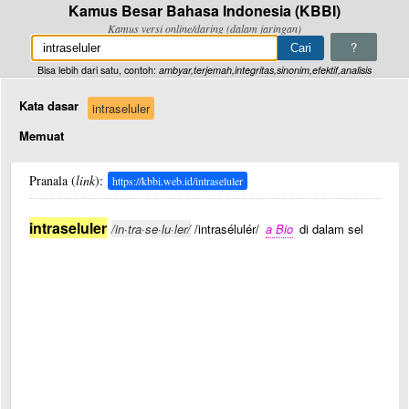
Kamus Besar Bahasa Indonesia (KBBI)
Kamus versi online/daring (dalam jaringan)
?
Bisa lebih dari satu, contoh:
ambyar,terjemah,integritas,sinonim,efektif,analisis
Kata dasar
intraseluler
Memuat
Pranala (
link
):
https://kbbi.web.id/intraseluler
intraseluler
/in·tra·se·lu·ler/
/intrasélulér/
a Bio
di dalam sel