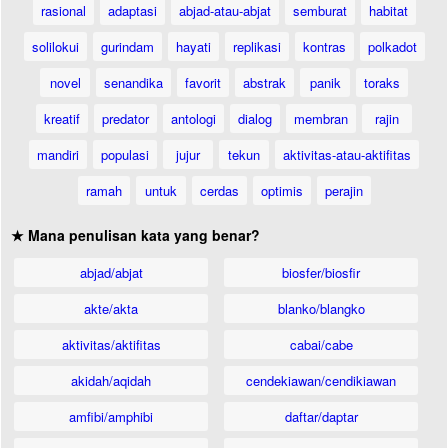
rasional
adaptasi
abjad-atau-abjat
semburat
habitat
solilokui
gurindam
hayati
replikasi
kontras
polkadot
novel
senandika
favorit
abstrak
panik
toraks
kreatif
predator
antologi
dialog
membran
rajin
mandiri
populasi
jujur
tekun
aktivitas-atau-aktifitas
ramah
untuk
cerdas
optimis
perajin
★ Mana penulisan kata yang benar?
abjad/abjat
biosfer/biosfir
akte/akta
blanko/blangko
aktivitas/aktifitas
cabai/cabe
akidah/aqidah
cendekiawan/cendikiawan
amfibi/amphibi
daftar/daptar