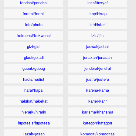
fondasi/pondasi
insaf/insyaf
formal/formil
isap/hisap
foto/photo
istri/isteri
frekuensi/frekwensi
izin/ijin
gizi/gisi
jadwal/jadual
gladi/geladi
jenazah/jenasah
gubuk/gubug
jenderal/jendral
hadis/hadist
justru/justeru
hafal/hapal
karena/karna
hakikat/hakekat
karier/karir
hierarki/hirarki
karisma/kharisma
hipotesis/hipotesa
kategori/katagori
ijazah/ijasah
komoditi/komoditas