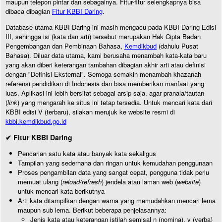
maupun telepon pintar dan sebagainya. Fitur-fitur selengkapnya bisa
dibaca dibagian
Fitur KBBI Daring
.
Database utama KBBI Daring ini masih mengacu pada KBBI Daring Edisi
III, sehingga isi (kata dan arti) tersebut merupakan Hak Cipta Badan
Pengembangan dan Pembinaan Bahasa,
Kemdikbud
(dahulu Pusat
Bahasa). Diluar data utama, kami berusaha menambah kata-kata baru
yang akan diberi keterangan tambahan dibagian akhir arti atau definisi
dengan "Definisi Eksternal". Semoga semakin menambah khazanah
referensi pendidikan di Indonesia dan bisa memberikan manfaat yang
luas. Aplikasi ini lebih bersifat sebagai arsip saja, agar pranala/tautan
(
link
) yang mengarah ke situs ini tetap tersedia. Untuk mencari kata dari
KBBI edisi V (terbaru), silakan merujuk ke website resmi di
kbbi.kemdikbud.go.id
✔ Fitur KBBI Daring
Pencarian satu kata atau banyak kata sekaligus
Tampilan yang sederhana dan ringan untuk kemudahan penggunaan
Proses pengambilan data yang sangat cepat, pengguna tidak perlu
memuat ulang (
reload/refresh
) jendela atau laman web (
website
)
untuk mencari kata berikutnya
Arti kata ditampilkan dengan warna yang memudahkan mencari lema
maupun sub lema. Berikut beberapa penjelasannya:
Jenis kata atau keterangan istilah semisal n (nomina), v (verba)