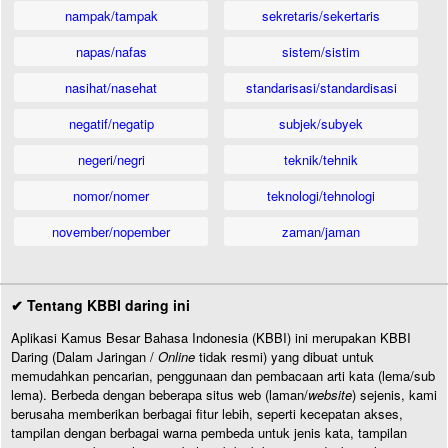
nampak/tampak
sekretaris/sekertaris
napas/nafas
sistem/sistim
nasihat/nasehat
standarisasi/standardisasi
negatif/negatip
subjek/subyek
negeri/negri
teknik/tehnik
nomor/nomer
teknologi/tehnologi
november/nopember
zaman/jaman
✔ Tentang KBBI daring ini
Aplikasi Kamus Besar Bahasa Indonesia (KBBI) ini merupakan KBBI
Daring (Dalam Jaringan /
Online
tidak resmi) yang dibuat untuk
memudahkan pencarian, penggunaan dan pembacaan arti kata (lema/sub
lema). Berbeda dengan beberapa situs web (laman/
website
) sejenis, kami
berusaha memberikan berbagai fitur lebih, seperti kecepatan akses,
tampilan dengan berbagai warna pembeda untuk jenis kata, tampilan