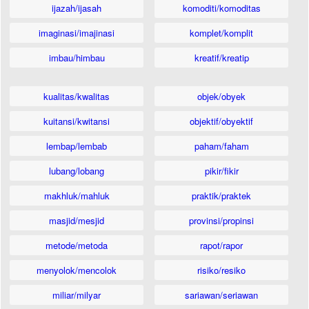
ijazah/ijasah
komoditi/komoditas
imaginasi/imajinasi
komplet/komplit
imbau/himbau
kreatif/kreatip
kualitas/kwalitas
objek/obyek
kuitansi/kwitansi
objektif/obyektif
lembap/lembab
paham/faham
lubang/lobang
pikir/fikir
makhluk/mahluk
praktik/praktek
masjid/mesjid
provinsi/propinsi
metode/metoda
rapot/rapor
menyolok/mencolok
risiko/resiko
miliar/milyar
sariawan/seriawan