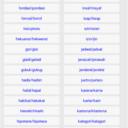
fondasi/pondasi
insaf/insyaf
formal/formil
isap/hisap
foto/photo
istri/isteri
frekuensi/frekwensi
izin/ijin
gizi/gisi
jadwal/jadual
gladi/geladi
jenazah/jenasah
gubuk/gubug
jenderal/jendral
hadis/hadist
justru/justeru
hafal/hapal
karena/karna
hakikat/hakekat
karier/karir
hierarki/hirarki
karisma/kharisma
hipotesis/hipotesa
kategori/katagori