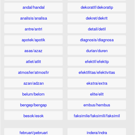
andal/handal
dekoratif/dekoratip
analisis/analisa
dekret/dekrit
antre/antri
detail/detil
apotek/apotik
diagnosis/diagnosa
asas/azaz
durian/duren
atlet/atlit
efektif/efektip
atmosfer/atmosfir
efektifitas/efektivitas
azan/adzan
ekstra/extra
belum/belom
elite/elit
bengep/bengap
embus/hembus
besok/esok
faksimile/faksimili/faksimil
februari/pebruari
indera/indra