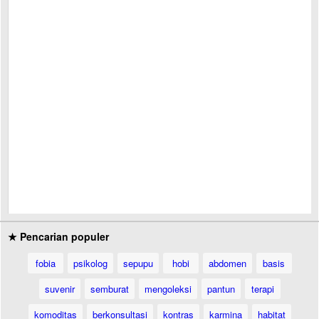
★ Pencarian populer
fobia
psikolog
sepupu
hobi
abdomen
basis
suvenir
semburat
mengoleksi
pantun
terapi
komoditas
berkonsultasi
kontras
karmina
habitat