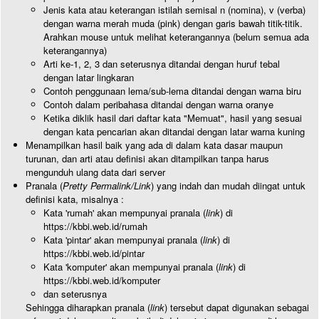
Jenis kata atau keterangan istilah semisal n (nomina), v (verba)
dengan warna merah muda (pink) dengan garis bawah titik-titik.
Arahkan mouse untuk melihat keterangannya (belum semua ada
keterangannya)
Arti ke-1, 2, 3 dan seterusnya ditandai dengan huruf tebal
dengan latar lingkaran
Contoh penggunaan lema/sub-lema ditandai dengan warna biru
Contoh dalam peribahasa ditandai dengan warna oranye
Ketika diklik hasil dari daftar kata "Memuat", hasil yang sesuai
dengan kata pencarian akan ditandai dengan latar warna kuning
Menampilkan hasil baik yang ada di dalam kata dasar maupun
turunan, dan arti atau definisi akan ditampilkan tanpa harus
mengunduh ulang data dari server
Pranala (
Pretty Permalink/Link
) yang indah dan mudah diingat untuk
definisi kata, misalnya :
Kata 'rumah' akan mempunyai pranala (
link
) di
https://kbbi.web.id/rumah
Kata 'pintar' akan mempunyai pranala (
link
) di
https://kbbi.web.id/pintar
Kata 'komputer' akan mempunyai pranala (
link
) di
https://kbbi.web.id/komputer
dan seterusnya
Sehingga diharapkan pranala (
link
) tersebut dapat digunakan sebagai