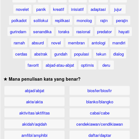
novelet
panik
kreatif
inisiatif
adaptasi
jujur
polkadot
solilokui
replikasi
monolog
rajin
perajin
gurindam
senandika
toraks
rasional
predator
hayati
ramah
absurd
novel
membran
antologi
mandiri
cerdas
abstrak
gundah
populasi
tekun
dialog
favorit
abjad-atau-abjat
optimis
deru
★ Mana penulisan kata yang benar?
abjad/abjat
biosfer/biosfir
akte/akta
blanko/blangko
aktivitas/aktifitas
cabai/cabe
akidah/aqidah
cendekiawan/cendikiawan
amfibi/amphibi
daftar/daptar