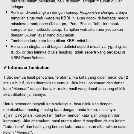
referensi dalam penulisan, baik di dalam jaringan maupun di luar
jaringan.
Aplikasi dikembangkan dengan konsep
Responsive Design
, artinya
tampilan situs web (
website
) KBBI ini akan cocok di berbagai media,
misalnya smartphone (Tablet pc, iPad, iPhone, Tab), termasuk
komputer dan netbook/laptop. Tampilan web akan menyesuaikan
dengan ukuran layar yang digunakan.
Tambahan kata-kata baru diluar KBBI edisi III
Penulisan singkatan di bagian definisi seperti misalnya: yg, dng, dl,
tt, dp, dr dan lainnya ditulis lengkap, tidak seperti yang terdapat di
KBBI PusatBahasa.
✔ Informasi Tambahan
Tidak semua hasil pencarian, terutama jika kata yang dicari terdiri dari 2
atau 3 huruf, akan ditampilkan semua. Jika hasil pencarian dari daftar
kata "Memuat" sangat banyak, maka hasil yang dapat langsung di klik
akan dibatasi jumlahnya.
Untuk pencarian banyak kata sekaligus, bisa dilakukan dengan
memisahkan masing-masing kata dengan tanda koma, misalnya:
(untuk mencari kata ajar, program dan
ajar,program,komputer
komputer). Jika ditemukan, hasil utama akan ditampilkan dalam kolom
"kata dasar" dan hasil yang berupa kata turunan akan ditampilkan dalam
kolom "Memuat".