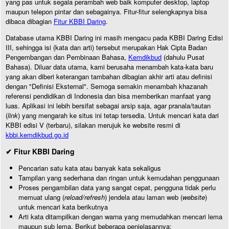
yang pas untuk segala perambah web baik komputer desktop, laptop
maupun telepon pintar dan sebagainya. Fitur-fitur selengkapnya bisa
dibaca dibagian
Fitur KBBI Daring
.
Database utama KBBI Daring ini masih mengacu pada KBBI Daring Edisi
III, sehingga isi (kata dan arti) tersebut merupakan Hak Cipta Badan
Pengembangan dan Pembinaan Bahasa,
Kemdikbud
(dahulu Pusat
Bahasa). Diluar data utama, kami berusaha menambah kata-kata baru
yang akan diberi keterangan tambahan dibagian akhir arti atau definisi
dengan "Definisi Eksternal". Semoga semakin menambah khazanah
referensi pendidikan di Indonesia dan bisa memberikan manfaat yang
luas. Aplikasi ini lebih bersifat sebagai arsip saja, agar pranala/tautan
(
link
) yang mengarah ke situs ini tetap tersedia. Untuk mencari kata dari
KBBI edisi V (terbaru), silakan merujuk ke website resmi di
kbbi.kemdikbud.go.id
✔ Fitur KBBI Daring
Pencarian satu kata atau banyak kata sekaligus
Tampilan yang sederhana dan ringan untuk kemudahan penggunaan
Proses pengambilan data yang sangat cepat, pengguna tidak perlu
memuat ulang (
reload/refresh
) jendela atau laman web (
website
)
untuk mencari kata berikutnya
Arti kata ditampilkan dengan warna yang memudahkan mencari lema
maupun sub lema. Berikut beberapa penjelasannya: