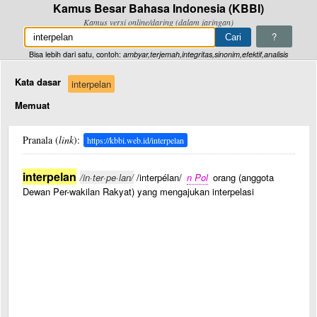
Kamus Besar Bahasa Indonesia (KBBI)
Kamus versi online/daring (dalam jaringan)
?
Bisa lebih dari satu, contoh:
ambyar,terjemah,integritas,sinonim,efektif,analisis
Kata dasar
interpelan
Memuat
Pranala (
link
):
https://kbbi.web.id/interpelan
interpelan
/in·ter·pe·lan/
/interpélan/
n Pol
orang (anggota
Dewan Per-wakilan Rakyat) yang mengajukan interpelasi