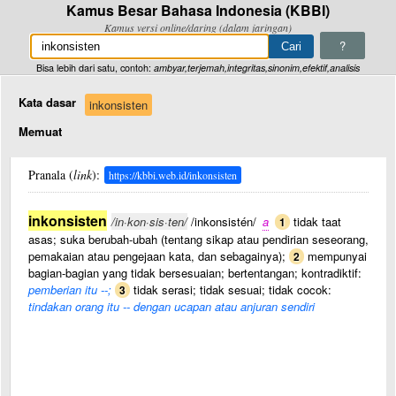
Kamus Besar Bahasa Indonesia (KBBI)
Kamus versi online/daring (dalam jaringan)
?
Bisa lebih dari satu, contoh:
ambyar,terjemah,integritas,sinonim,efektif,analisis
Kata dasar
inkonsisten
Memuat
Pranala (
link
):
https://kbbi.web.id/inkonsisten
inkonsisten
/in·kon·sis·ten/
/inkonsistén/
a
tidak taat
1
asas; suka berubah-ubah (tentang sikap atau pendirian seseorang,
pemakaian atau pengejaan kata, dan sebagainya);
mempunyai
2
bagian-bagian yang tidak bersesuaian; bertentangan; kontradiktif:
pemberian itu --;
tidak serasi; tidak sesuai; tidak cocok:
3
tindakan orang itu -- dengan ucapan atau anjuran sendiri