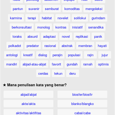
pantun
suvenir
semburat
komoditas
mengoleksi
karmina
terapi
habitat
novelet
solilokui
gurindam
berkonsultasi
monolog
kontras
inisiatif
senandika
toraks
absurd
adaptasi
novel
replikasi
panik
polkadot
predator
rasional
abstrak
membran
hayati
antologi
kreatif
dialog
perajin
populasi
rajin
jujur
mandiri
abjad-atau-abjat
favorit
gundah
ramah
optimis
cerdas
tekun
deru
★ Mana penulisan kata yang benar?
abjad/abjat
biosfer/biosfir
akte/akta
blanko/blangko
aktivitas/aktifitas
cabai/cabe