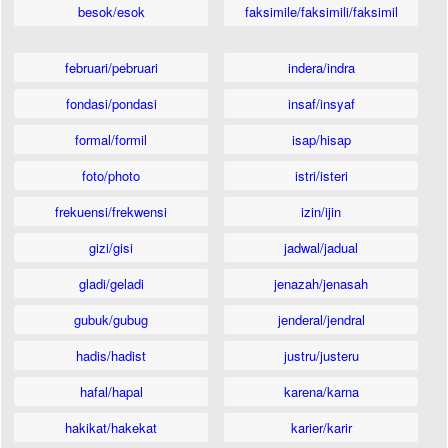
besok/esok
faksimile/faksimili/faksimil
februari/pebruari
indera/indra
fondasi/pondasi
insaf/insyaf
formal/formil
isap/hisap
foto/photo
istri/isteri
frekuensi/frekwensi
izin/ijin
gizi/gisi
jadwal/jadual
gladi/geladi
jenazah/jenasah
gubuk/gubug
jenderal/jendral
hadis/hadist
justru/justeru
hafal/hapal
karena/karna
hakikat/hakekat
karier/karir