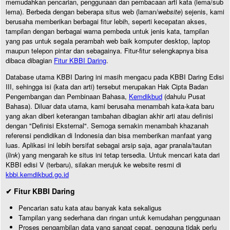
memudahkan pencarian, penggunaan dan pembacaan arti kata (lema/sub
lema). Berbeda dengan beberapa situs web (laman/
website
) sejenis, kami
berusaha memberikan berbagai fitur lebih, seperti kecepatan akses,
tampilan dengan berbagai warna pembeda untuk jenis kata, tampilan
yang pas untuk segala perambah web baik komputer desktop, laptop
maupun telepon pintar dan sebagainya. Fitur-fitur selengkapnya bisa
dibaca dibagian
Fitur KBBI Daring
.
Database utama KBBI Daring ini masih mengacu pada KBBI Daring Edisi
III, sehingga isi (kata dan arti) tersebut merupakan Hak Cipta Badan
Pengembangan dan Pembinaan Bahasa,
Kemdikbud
(dahulu Pusat
Bahasa). Diluar data utama, kami berusaha menambah kata-kata baru
yang akan diberi keterangan tambahan dibagian akhir arti atau definisi
dengan "Definisi Eksternal". Semoga semakin menambah khazanah
referensi pendidikan di Indonesia dan bisa memberikan manfaat yang
luas. Aplikasi ini lebih bersifat sebagai arsip saja, agar pranala/tautan
(
link
) yang mengarah ke situs ini tetap tersedia. Untuk mencari kata dari
KBBI edisi V (terbaru), silakan merujuk ke website resmi di
kbbi.kemdikbud.go.id
✔ Fitur KBBI Daring
Pencarian satu kata atau banyak kata sekaligus
Tampilan yang sederhana dan ringan untuk kemudahan penggunaan
Proses pengambilan data yang sangat cepat, pengguna tidak perlu