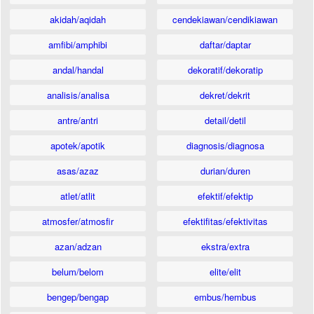
akidah/aqidah
cendekiawan/cendikiawan
amfibi/amphibi
daftar/daptar
andal/handal
dekoratif/dekoratip
analisis/analisa
dekret/dekrit
antre/antri
detail/detil
apotek/apotik
diagnosis/diagnosa
asas/azaz
durian/duren
atlet/atlit
efektif/efektip
atmosfer/atmosfir
efektifitas/efektivitas
azan/adzan
ekstra/extra
belum/belom
elite/elit
bengep/bengap
embus/hembus