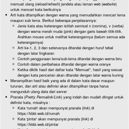
memuat ulang (
reload/refresh
) jendela atau laman web (
website
)
untuk mencari kata berikutnya
Arti kata ditampilkan dengan warna yang memudahkan mencari lema
maupun sub lema. Berikut beberapa penjelasannya:
Jenis kata atau keterangan istilah semisal n (nomina), v (verba)
dengan warna merah muda (pink) dengan garis bawah titik-titik.
Arahkan mouse untuk melihat keterangannya (belum semua ada
keterangannya)
Arti ke-1, 2, 3 dan seterusnya ditandai dengan huruf tebal
dengan latar lingkaran
Contoh penggunaan lema/sub-lema ditandai dengan warna biru
Contoh dalam peribahasa ditandai dengan warna oranye
Ketika diklik hasil dari daftar kata "Memuat", hasil yang sesuai
dengan kata pencarian akan ditandai dengan latar warna kuning
Menampilkan hasil baik yang ada di dalam kata dasar maupun
turunan, dan arti atau definisi akan ditampilkan tanpa harus
mengunduh ulang data dari server
Pranala (
Pretty Permalink/Link
) yang indah dan mudah diingat untuk
definisi kata, misalnya :
Kata 'rumah' akan mempunyai pranala (
link
) di
https://kbbi.web.id/rumah
Kata 'pintar' akan mempunyai pranala (
link
) di
https://kbbi.web.id/pintar