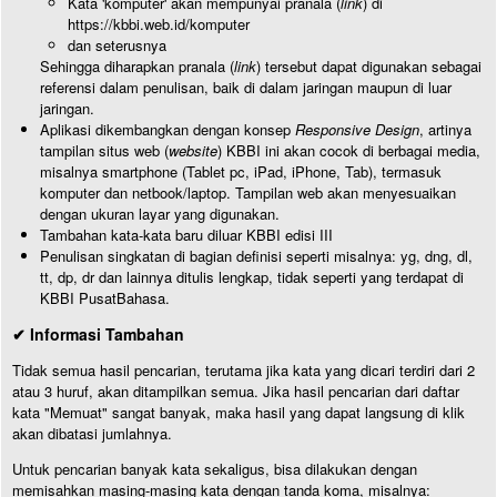
Kata 'komputer' akan mempunyai pranala (
link
) di
https://kbbi.web.id/komputer
dan seterusnya
Sehingga diharapkan pranala (
link
) tersebut dapat digunakan sebagai
referensi dalam penulisan, baik di dalam jaringan maupun di luar
jaringan.
Aplikasi dikembangkan dengan konsep
Responsive Design
, artinya
tampilan situs web (
website
) KBBI ini akan cocok di berbagai media,
misalnya smartphone (Tablet pc, iPad, iPhone, Tab), termasuk
komputer dan netbook/laptop. Tampilan web akan menyesuaikan
dengan ukuran layar yang digunakan.
Tambahan kata-kata baru diluar KBBI edisi III
Penulisan singkatan di bagian definisi seperti misalnya: yg, dng, dl,
tt, dp, dr dan lainnya ditulis lengkap, tidak seperti yang terdapat di
KBBI PusatBahasa.
✔ Informasi Tambahan
Tidak semua hasil pencarian, terutama jika kata yang dicari terdiri dari 2
atau 3 huruf, akan ditampilkan semua. Jika hasil pencarian dari daftar
kata "Memuat" sangat banyak, maka hasil yang dapat langsung di klik
akan dibatasi jumlahnya.
Untuk pencarian banyak kata sekaligus, bisa dilakukan dengan
memisahkan masing-masing kata dengan tanda koma, misalnya: