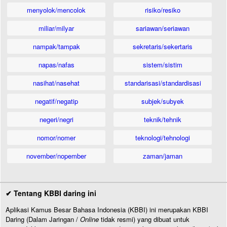
menyolok/mencolok
risiko/resiko
miliar/milyar
sariawan/seriawan
nampak/tampak
sekretaris/sekertaris
napas/nafas
sistem/sistim
nasihat/nasehat
standarisasi/standardisasi
negatif/negatip
subjek/subyek
negeri/negri
teknik/tehnik
nomor/nomer
teknologi/tehnologi
november/nopember
zaman/jaman
✔ Tentang KBBI daring ini
Aplikasi Kamus Besar Bahasa Indonesia (KBBI) ini merupakan KBBI
Daring (Dalam Jaringan /
Online
tidak resmi) yang dibuat untuk