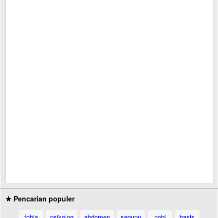
★ Pencarian populer
fobia
psikolog
abdomen
sepupu
hobi
basis