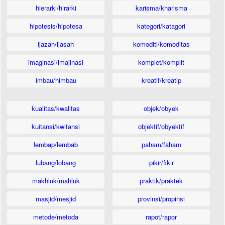
hierarki/hirarki
karisma/kharisma
hipotesis/hipotesa
kategori/katagori
ijazah/ijasah
komoditi/komoditas
imaginasi/imajinasi
komplet/komplit
imbau/himbau
kreatif/kreatip
kualitas/kwalitas
objek/obyek
kuitansi/kwitansi
objektif/obyektif
lembap/lembab
paham/faham
lubang/lobang
pikir/fikir
makhluk/mahluk
praktik/praktek
masjid/mesjid
provinsi/propinsi
metode/metoda
rapot/rapor