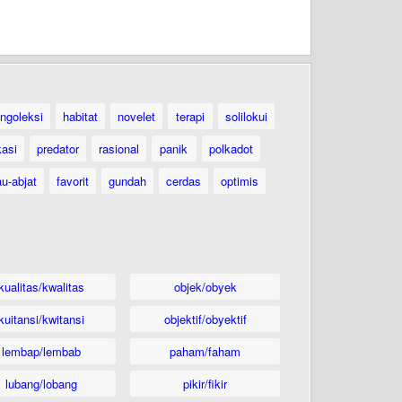
ngoleksi
habitat
novelet
terapi
solilokui
kasi
predator
rasional
panik
polkadot
au-abjat
favorit
gundah
cerdas
optimis
kualitas/kwalitas
objek/obyek
kuitansi/kwitansi
objektif/obyektif
lembap/lembab
paham/faham
lubang/lobang
pikir/fikir