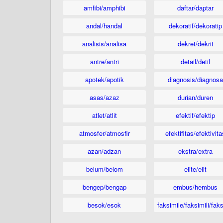
amfibi/amphibi
daftar/daptar
andal/handal
dekoratif/dekoratip
analisis/analisa
dekret/dekrit
antre/antri
detail/detil
apotek/apotik
diagnosis/diagnosa
asas/azaz
durian/duren
atlet/atlit
efektif/efektip
atmosfer/atmosfir
efektifitas/efektivita
azan/adzan
ekstra/extra
belum/belom
elite/elit
bengep/bengap
embus/hembus
besok/esok
faksimile/faksimili/faks