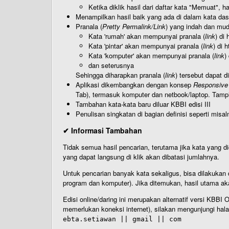
Ketika diklik hasil dari daftar kata "Memuat", 
Menampilkan hasil baik yang ada di dalam kata dasa
Pranala (
Pretty Permalink/Link
) yang indah dan muda
Kata 'rumah' akan mempunyai pranala (
link
) di
Kata 'pintar' akan mempunyai pranala (
link
) di 
Kata 'komputer' akan mempunyai pranala (
link
)
dan seterusnya
Sehingga diharapkan pranala (
link
) tersebut dapat d
Aplikasi dikembangkan dengan konsep
Responsive
Tab), termasuk komputer dan netbook/laptop. Tamp
Tambahan kata-kata baru diluar KBBI edisi III
Penulisan singkatan di bagian definisi seperti misal
✔ Informasi Tambahan
Tidak semua hasil pencarian, terutama jika kata yang di
yang dapat langsung di klik akan dibatasi jumlahnya.
Untuk pencarian banyak kata sekaligus, bisa dilakuk
program dan komputer). Jika ditemukan, hasil utama ak
Edisi online/daring ini merupakan alternatif versi KBB
memerlukan koneksi internet), silakan mengunjungi hal
ebta.setiawan || gmail || com