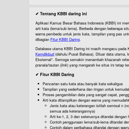
✔ Tentang KBBI daring ini
Aplikasi Kamus Besar Bahasa Indonesia (KBBI) ini me
arti kata (lema/sub lema). Berbeda dengan beberapa sit
warna pembeda untuk jenis kata, tampilan yang pas unt
dibagian
Fitur KBBI Daring
.
Database utama KBBI Daring ini masih mengacu pada KB
Kemdikbud
(dahulu Pusat Bahasa). Diluar data utama, k
Eksternal". Semoga semakin menambah khazanah referensi
pranala/tautan (
link
) yang mengarah ke situs ini tetap te
✔ Fitur KBBI Daring
Pencarian satu kata atau banyak kata sekaligus
Tampilan yang sederhana dan ringan untuk kemud
Proses pengambilan data yang sangat cepat, pengg
Arti kata ditampilkan dengan warna yang memudah
Jenis kata atau keterangan istilah semisal n (
semua ada keterangannya)
Arti ke-1, 2, 3 dan seterusnya ditandai dengan h
Contoh penggunaan lema/sub-lema ditandai den
Contoh dalam peribahasa ditandai dengan warn