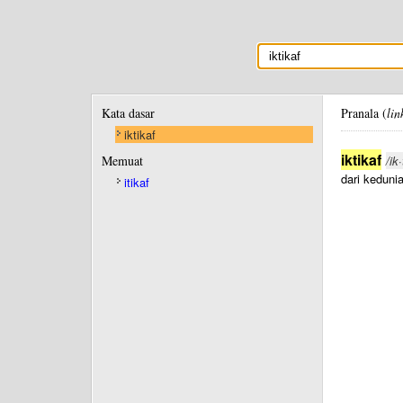
Kata dasar
Pranala (
lin
iktikaf
iktikaf
Memuat
/ik·
dari keduni
itikaf