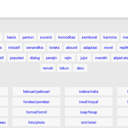
basis
pantun
suvenir
komoditas
semburat
karmina
me
as
inisiatif
senandika
toraks
absurd
adaptasi
novel
repli
tif
populasi
dialog
perajin
rajin
jujur
mandiri
abjad-at
ramah
tekun
deru
februari/pebruari
indera/indra
fondasi/pondasi
insaf/insyaf
formal/formil
isap/hisap
wan
foto/photo
istri/isteri