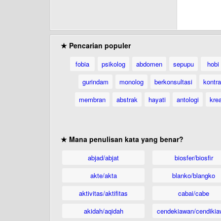
★ Pencarian populer
fobia
psikolog
abdomen
sepupu
hobi
gurindam
monolog
berkonsultasi
kontr
membran
abstrak
hayati
antologi
krea
★ Mana penulisan kata yang benar?
abjad/abjat
biosfer/biosfir
akte/akta
blanko/blangko
aktivitas/aktifitas
cabai/cabe
akidah/aqidah
cendekiawan/cendikia