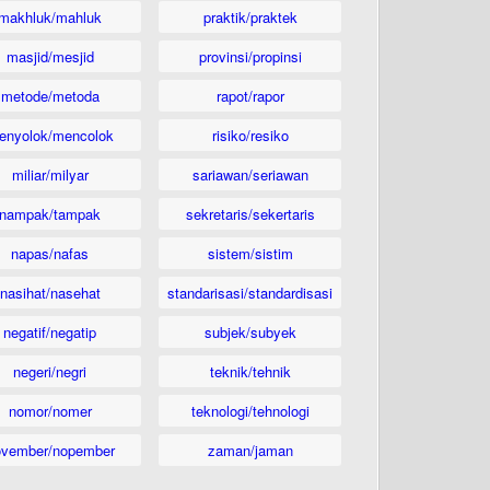
makhluk/mahluk
praktik/praktek
masjid/mesjid
provinsi/propinsi
metode/metoda
rapot/rapor
enyolok/mencolok
risiko/resiko
miliar/milyar
sariawan/seriawan
nampak/tampak
sekretaris/sekertaris
napas/nafas
sistem/sistim
nasihat/nasehat
standarisasi/standardisasi
negatif/negatip
subjek/subyek
negeri/negri
teknik/tehnik
nomor/nomer
teknologi/tehnologi
ovember/nopember
zaman/jaman