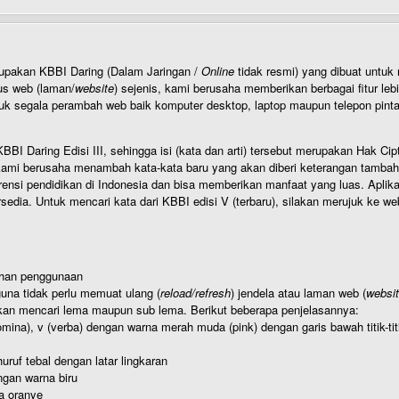
rupakan KBBI Daring (Dalam Jaringan /
Online
tidak resmi) yang dibuat unt
us web (laman/
website
) sejenis, kami berusaha memberikan berbagai fitur leb
uk segala perambah web baik komputer desktop, laptop maupun telepon pintar 
BI Daring Edisi III, sehingga isi (kata dan arti) tersebut merupakan Hak
ami berusaha menambah kata-kata baru yang akan diberi keterangan tambahan d
 pendidikan di Indonesia dan bisa memberikan manfaat yang luas. Aplikasi i
rsedia. Untuk mencari kata dari KBBI edisi V (terbaru), silakan merujuk ke we
ahan penggunaan
una tidak perlu memuat ulang (
reload/refresh
) jendela atau laman web (
websi
kan mencari lema maupun sub lema. Berikut beberapa penjelasannya:
nomina), v (verba) dengan warna merah muda (pink) dengan garis bawah titik-
uruf tebal dengan latar lingkaran
gan warna biru
a oranye