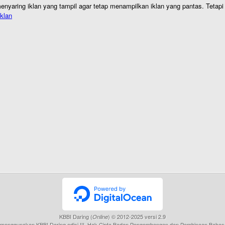
nyaring iklan yang tampil agar tetap menampilkan iklan yang pantas. Tetapi j
klan
KBBI Daring (
) © 2012-2025 versi 2.9
Online
menggunakan KBBI Daring edisi III, Hak Cipta Badan Pengembangan dan Pembinaan Bahas