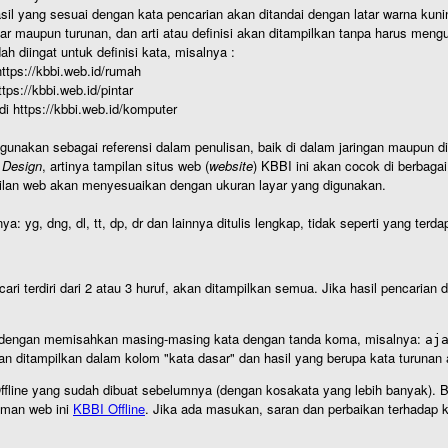
hasil yang sesuai dengan kata pencarian akan ditandai dengan latar warna kuni
r maupun turunan, dan arti atau definisi akan ditampilkan tanpa harus mengu
h diingat untuk definisi kata, misalnya :
 https://kbbi.web.id/rumah
https://kbbi.web.id/pintar
 di https://kbbi.web.id/komputer
igunakan sebagai referensi dalam penulisan, baik di dalam jaringan maupun di 
 Design
, artinya tampilan situs web (
website
) KBBI ini akan cocok di berbaga
ilan web akan menyesuaikan dengan ukuran layar yang digunakan.
nya: yg, dng, dl, tt, dp, dr dan lainnya ditulis lengkap, tidak seperti yang te
cari terdiri dari 2 atau 3 huruf, akan ditampilkan semua. Jika hasil pencarian
an dengan memisahkan masing-masing kata dengan tanda koma, misalnya:
aj
an ditampilkan dalam kolom "kata dasar" dan hasil yang berupa kata turuna
I Offline yang sudah dibuat sebelumnya (dengan kosakata yang lebih banyak). 
aman web ini
KBBI Offline
. Jika ada masukan, saran dan perbaikan terhadap kb