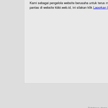
Kami sebagai pengelola website berusaha untuk terus me
pantas di website kbbi.web.id, ini silakan klik
Laporkan I
Database utama 