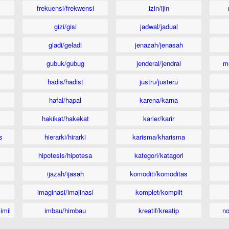
frekuensi/frekwensi
izin/ijin
gizi/gisi
jadwal/jadual
gladi/geladi
jenazah/jenasah
gubuk/gubug
jenderal/jendral
m
hadis/hadist
justru/justeru
hafal/hapal
karena/karna
hakikat/hakekat
karier/karir
s
hierarki/hirarki
karisma/kharisma
hipotesis/hipotesa
kategori/katagori
ijazah/ijasah
komoditi/komoditas
imaginasi/imajinasi
komplet/komplit
imil
imbau/himbau
kreatif/kreatip
n