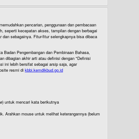
uk memudahkan pencarian, penggunaan dan pembacaan
ih, seperti kecepatan akses, tampilan dengan berbagai
dan sebagainya. Fitur-fitur selengkapnya bisa dibaca
 Cipta Badan Pengembangan dan Pembinaan Bahasa,
ibagian akhir arti atau definisi dengan "Definisi
ni lebih bersifat sebagai arsip saja, agar
bsite resmi di
kbbi.kemdikbud.go.id
te
) untuk mencari kata berikutnya
titik. Arahkan mouse untuk melihat keterangannya (belum