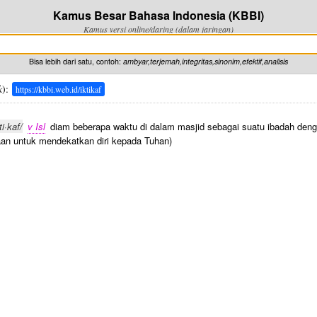
Kamus Besar Bahasa Indonesia (KBBI)
Kamus versi online/daring (dalam jaringan)
Bisa lebih dari satu, contoh:
ambyar,terjemah,integritas,sinonim,efektif,analisis
k
):
https://kbbi.web.id/iktikaf
ti·kaf/
v Isl
diam beberapa waktu di dalam masjid sebagai suatu ibadah denga
aan untuk mendekatkan diri kepada Tuhan)