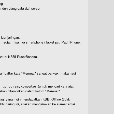
ng
nduh ulang data dari server
luar jaringan.
i media, misalnya smartphone (Tablet pc, iPad, iPhone,
rdapat di KBBI PusatBahasa.
 dari daftar kata "Memuat" sangat banyak, maka hasil
(untuk mencari kata ajar,
ar,program,komputer
n akan ditampilkan dalam kolom "Memuat".
Bagi yang ingin mendapatkan KBBI Offline (tidak
bi daring ini, silakan mengirimkan ke alamat email: