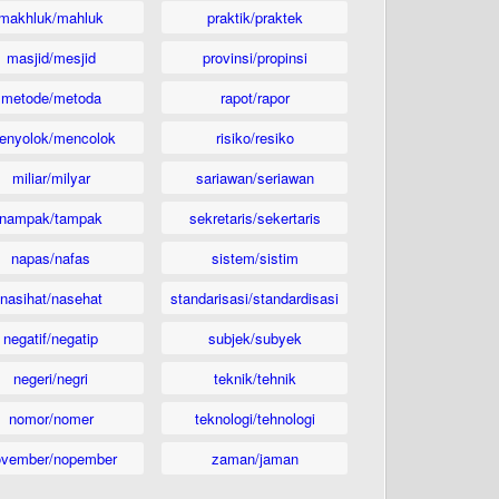
makhluk/mahluk
praktik/praktek
masjid/mesjid
provinsi/propinsi
metode/metoda
rapot/rapor
enyolok/mencolok
risiko/resiko
miliar/milyar
sariawan/seriawan
nampak/tampak
sekretaris/sekertaris
napas/nafas
sistem/sistim
nasihat/nasehat
standarisasi/standardisasi
negatif/negatip
subjek/subyek
negeri/negri
teknik/tehnik
nomor/nomer
teknologi/tehnologi
ovember/nopember
zaman/jaman