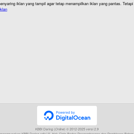
nyaring iklan yang tampil agar tetap menampilkan iklan yang pantas. Tetapi j
klan
KBBI Daring (
) © 2012-2025 versi 2.9
Online
menggunakan KBBI Daring edisi III, Hak Cipta Badan Pengembangan dan Pembinaan Bahas