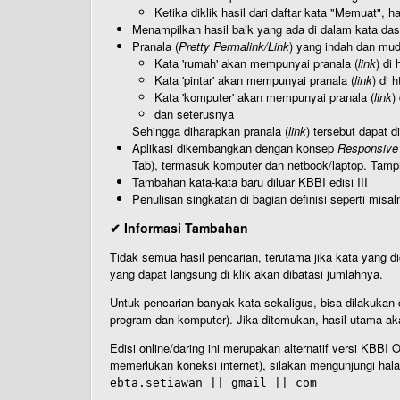
Ketika diklik hasil dari daftar kata "Memuat", 
Menampilkan hasil baik yang ada di dalam kata dasa
Pranala (
Pretty Permalink/Link
) yang indah dan muda
Kata 'rumah' akan mempunyai pranala (
link
) di
Kata 'pintar' akan mempunyai pranala (
link
) di 
Kata 'komputer' akan mempunyai pranala (
link
)
dan seterusnya
Sehingga diharapkan pranala (
link
) tersebut dapat d
Aplikasi dikembangkan dengan konsep
Responsive
Tab), termasuk komputer dan netbook/laptop. Tamp
Tambahan kata-kata baru diluar KBBI edisi III
Penulisan singkatan di bagian definisi seperti misal
✔ Informasi Tambahan
Tidak semua hasil pencarian, terutama jika kata yang di
yang dapat langsung di klik akan dibatasi jumlahnya.
Untuk pencarian banyak kata sekaligus, bisa dilakuk
program dan komputer). Jika ditemukan, hasil utama ak
Edisi online/daring ini merupakan alternatif versi KBB
memerlukan koneksi internet), silakan mengunjungi hal
ebta.setiawan || gmail || com