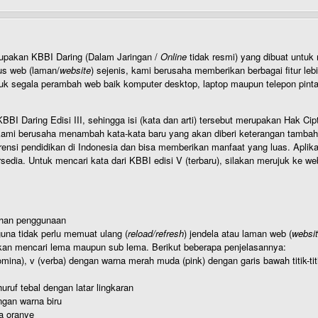
rupakan KBBI Daring (Dalam Jaringan /
Online
tidak resmi) yang dibuat unt
us web (laman/
website
) sejenis, kami berusaha memberikan berbagai fitur leb
uk segala perambah web baik komputer desktop, laptop maupun telepon pintar 
BI Daring Edisi III, sehingga isi (kata dan arti) tersebut merupakan Hak
ami berusaha menambah kata-kata baru yang akan diberi keterangan tambahan d
 pendidikan di Indonesia dan bisa memberikan manfaat yang luas. Aplikasi i
rsedia. Untuk mencari kata dari KBBI edisi V (terbaru), silakan merujuk ke we
ahan penggunaan
una tidak perlu memuat ulang (
reload/refresh
) jendela atau laman web (
websi
kan mencari lema maupun sub lema. Berikut beberapa penjelasannya:
nomina), v (verba) dengan warna merah muda (pink) dengan garis bawah titik-
uruf tebal dengan latar lingkaran
gan warna biru
a oranye