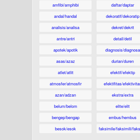
amfibi/amphibi
daftar/daptar
andal/handal
dekoratif/dekoratip
analisis/analisa
dekret/dekrit
antre/antri
detail/detil
apotek/apotik
diagnosis/diagnosa
asas/azaz
durian/duren
atlet/atlit
efektif/efektip
atmosfer/atmosfir
efektifitas/efektivita
azan/adzan
ekstra/extra
belum/belom
elite/elit
bengep/bengap
embus/hembus
besok/esok
faksimile/faksimili/faks