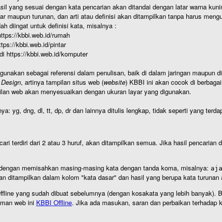
hasil yang sesuai dengan kata pencarian akan ditandai dengan latar warna kuni
r maupun turunan, dan arti atau definisi akan ditampilkan tanpa harus mengu
h diingat untuk definisi kata, misalnya :
 https://kbbi.web.id/rumah
https://kbbi.web.id/pintar
 di https://kbbi.web.id/komputer
igunakan sebagai referensi dalam penulisan, baik di dalam jaringan maupun di 
 Design
, artinya tampilan situs web (
website
) KBBI ini akan cocok di berbaga
ilan web akan menyesuaikan dengan ukuran layar yang digunakan.
nya: yg, dng, dl, tt, dp, dr dan lainnya ditulis lengkap, tidak seperti yang te
cari terdiri dari 2 atau 3 huruf, akan ditampilkan semua. Jika hasil pencarian
an dengan memisahkan masing-masing kata dengan tanda koma, misalnya:
aj
an ditampilkan dalam kolom "kata dasar" dan hasil yang berupa kata turuna
I Offline yang sudah dibuat sebelumnya (dengan kosakata yang lebih banyak). 
aman web ini
KBBI Offline
. Jika ada masukan, saran dan perbaikan terhadap kb