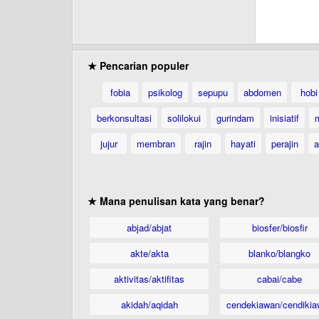
★ Pencarian populer
fobia
psikolog
sepupu
abdomen
hobi
berkonsultasi
solilokui
gurindam
inisiatif
jujur
membran
rajin
hayati
perajin
a
★ Mana penulisan kata yang benar?
abjad/abjat
biosfer/biosfir
akte/akta
blanko/blangko
aktivitas/aktifitas
cabai/cabe
akidah/aqidah
cendekiawan/cendikia