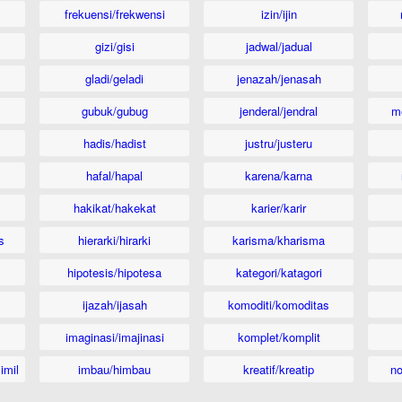
frekuensi/frekwensi
izin/ijin
gizi/gisi
jadwal/jadual
gladi/geladi
jenazah/jenasah
gubuk/gubug
jenderal/jendral
m
hadis/hadist
justru/justeru
hafal/hapal
karena/karna
hakikat/hakekat
karier/karir
s
hierarki/hirarki
karisma/kharisma
hipotesis/hipotesa
kategori/katagori
ijazah/ijasah
komoditi/komoditas
imaginasi/imajinasi
komplet/komplit
imil
imbau/himbau
kreatif/kreatip
n