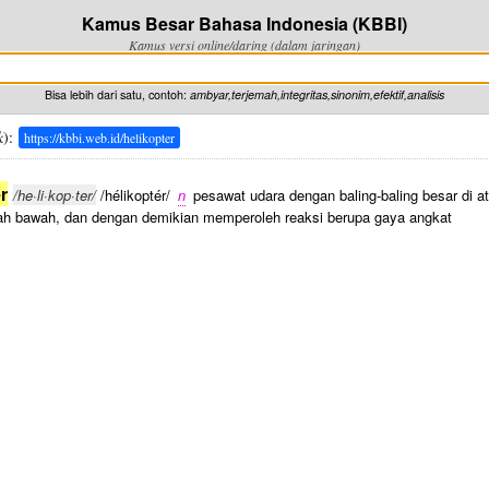
Kamus Besar Bahasa Indonesia (KBBI)
Kamus versi online/daring (dalam jaringan)
Bisa lebih dari satu, contoh:
ambyar,terjemah,integritas,sinonim,efektif,analisis
k
):
https://kbbi.web.id/helikopter
r
/he·li·kop·ter/
/hélikoptér/
n
pesawat udara dengan baling-baling besar di a
ah bawah, dan dengan demikian memperoleh reaksi berupa gaya angkat