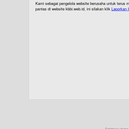
Kami sebagai pengelola website berusaha untuk terus me
pantas di website kbbi.web.id, ini silakan klik
Laporkan I
Database utama 