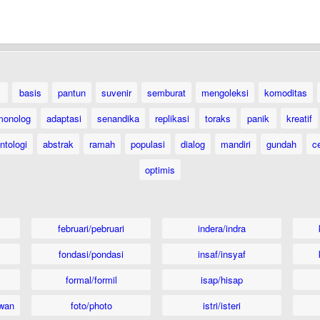
basis
pantun
suvenir
semburat
mengoleksi
komoditas
monolog
adaptasi
senandika
replikasi
toraks
panik
kreatif
ntologi
abstrak
ramah
populasi
dialog
mandiri
gundah
c
optimis
februari/pebruari
indera/indra
fondasi/pondasi
insaf/insyaf
formal/formil
isap/hisap
wan
foto/photo
istri/isteri