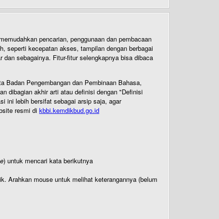
uk memudahkan pencarian, penggunaan dan pembacaan
ih, seperti kecepatan akses, tampilan dengan berbagai
dan sebagainya. Fitur-fitur selengkapnya bisa dibaca
 Cipta Badan Pengembangan dan Pembinaan Bahasa,
ibagian akhir arti atau definisi dengan "Definisi
ni lebih bersifat sebagai arsip saja, agar
bsite resmi di
kbbi.kemdikbud.go.id
te
) untuk mencari kata berikutnya
titik. Arahkan mouse untuk melihat keterangannya (belum