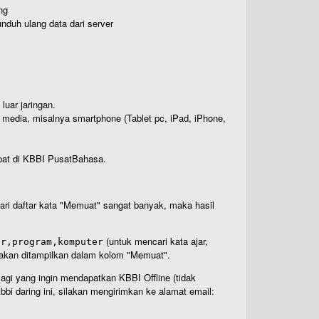
ng
nduh ulang data dari server
luar jaringan.
i media, misalnya smartphone (Tablet pc, iPad, iPhone,
rdapat di KBBI PusatBahasa.
 dari daftar kata "Memuat" sangat banyak, maka hasil
(untuk mencari kata ajar,
ar,program,komputer
n akan ditampilkan dalam kolom "Memuat".
Bagi yang ingin mendapatkan KBBI Offline (tidak
bi daring ini, silakan mengirimkan ke alamat email: