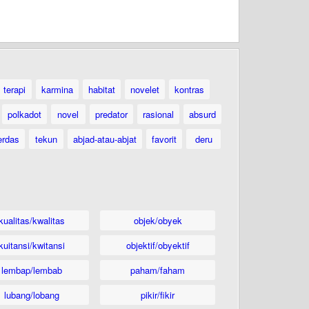
terapi
karmina
habitat
novelet
kontras
polkadot
novel
predator
rasional
absurd
erdas
tekun
abjad-atau-abjat
favorit
deru
kualitas/kwalitas
objek/obyek
kuitansi/kwitansi
objektif/obyektif
lembap/lembab
paham/faham
lubang/lobang
pikir/fikir