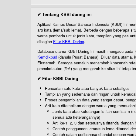
✔ Tentang KBBI daring ini
Aplikasi Kamus Besar Bahasa Indonesia (KBBI) ini me
arti kata (lema/sub lema). Berbeda dengan beberapa sit
warna pembeda untuk jenis kata, tampilan yang pas unt
dibagian
Fitur KBBI Daring
.
Database utama KBBI Daring ini masih mengacu pada KB
Kemdikbud
(dahulu Pusat Bahasa). Diluar data utama, k
Eksternal". Semoga semakin menambah khazanah referensi
pranala/tautan (
link
) yang mengarah ke situs ini tetap te
✔ Fitur KBBI Daring
Pencarian satu kata atau banyak kata sekaligus
Tampilan yang sederhana dan ringan untuk kemud
Proses pengambilan data yang sangat cepat, pengg
Arti kata ditampilkan dengan warna yang memudah
Jenis kata atau keterangan istilah semisal n (
semua ada keterangannya)
Arti ke-1, 2, 3 dan seterusnya ditandai dengan h
Contoh penggunaan lema/sub-lema ditandai den
Contoh dalam peribahasa ditandai dengan warn