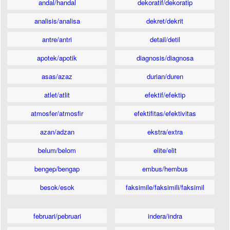
andal/handal
dekoratif/dekoratip
analisis/analisa
dekret/dekrit
antre/antri
detail/detil
apotek/apotik
diagnosis/diagnosa
asas/azaz
durian/duren
atlet/atlit
efektif/efektip
atmosfer/atmosfir
efektifitas/efektivitas
azan/adzan
ekstra/extra
belum/belom
elite/elit
bengep/bengap
embus/hembus
besok/esok
faksimile/faksimili/faksimil
februari/pebruari
indera/indra