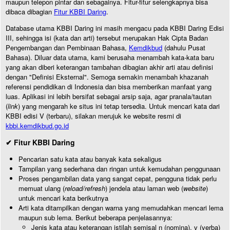
maupun telepon pintar dan sebagainya. Fitur-fitur selengkapnya bisa
dibaca dibagian
Fitur KBBI Daring
.
Database utama KBBI Daring ini masih mengacu pada KBBI Daring Edisi
III, sehingga isi (kata dan arti) tersebut merupakan Hak Cipta Badan
Pengembangan dan Pembinaan Bahasa,
Kemdikbud
(dahulu Pusat
Bahasa). Diluar data utama, kami berusaha menambah kata-kata baru
yang akan diberi keterangan tambahan dibagian akhir arti atau definisi
dengan "Definisi Eksternal". Semoga semakin menambah khazanah
referensi pendidikan di Indonesia dan bisa memberikan manfaat yang
luas. Aplikasi ini lebih bersifat sebagai arsip saja, agar pranala/tautan
(
link
) yang mengarah ke situs ini tetap tersedia. Untuk mencari kata dari
KBBI edisi V (terbaru), silakan merujuk ke website resmi di
kbbi.kemdikbud.go.id
✔ Fitur KBBI Daring
Pencarian satu kata atau banyak kata sekaligus
Tampilan yang sederhana dan ringan untuk kemudahan penggunaan
Proses pengambilan data yang sangat cepat, pengguna tidak perlu
memuat ulang (
reload/refresh
) jendela atau laman web (
website
)
untuk mencari kata berikutnya
Arti kata ditampilkan dengan warna yang memudahkan mencari lema
maupun sub lema. Berikut beberapa penjelasannya:
Jenis kata atau keterangan istilah semisal n (nomina), v (verba)