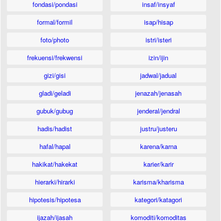
fondasi/pondasi
insaf/insyaf
formal/formil
isap/hisap
foto/photo
istri/isteri
frekuensi/frekwensi
izin/ijin
gizi/gisi
jadwal/jadual
gladi/geladi
jenazah/jenasah
gubuk/gubug
jenderal/jendral
hadis/hadist
justru/justeru
hafal/hapal
karena/karna
hakikat/hakekat
karier/karir
hierarki/hirarki
karisma/kharisma
hipotesis/hipotesa
kategori/katagori
ijazah/ijasah
komoditi/komoditas