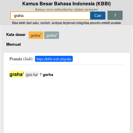
Kamus Besar Bahasa Indonesia (KBBI)
Kamus versi online/daring (dalam jaringan)
?
Bisa lebih dari satu, contoh:
ambyar,terjemah,integritas,sinonim,efektif,analisis
Kata dasar
graha
graha
1
2
Memuat
Pranala (
link
):
https://kbbi.web.id/graha
graha
1
/gra·ha/
?
gerha