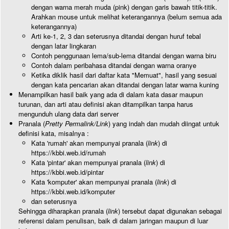
dengan warna merah muda (pink) dengan garis bawah titik-titik.
Arahkan mouse untuk melihat keterangannya (belum semua ada
keterangannya)
Arti ke-1, 2, 3 dan seterusnya ditandai dengan huruf tebal
dengan latar lingkaran
Contoh penggunaan lema/sub-lema ditandai dengan warna biru
Contoh dalam peribahasa ditandai dengan warna oranye
Ketika diklik hasil dari daftar kata "Memuat", hasil yang sesuai
dengan kata pencarian akan ditandai dengan latar warna kuning
Menampilkan hasil baik yang ada di dalam kata dasar maupun
turunan, dan arti atau definisi akan ditampilkan tanpa harus
mengunduh ulang data dari server
Pranala (
Pretty Permalink/Link
) yang indah dan mudah diingat untuk
definisi kata, misalnya :
Kata 'rumah' akan mempunyai pranala (
link
) di
https://kbbi.web.id/rumah
Kata 'pintar' akan mempunyai pranala (
link
) di
https://kbbi.web.id/pintar
Kata 'komputer' akan mempunyai pranala (
link
) di
https://kbbi.web.id/komputer
dan seterusnya
Sehingga diharapkan pranala (
link
) tersebut dapat digunakan sebagai
referensi dalam penulisan, baik di dalam jaringan maupun di luar