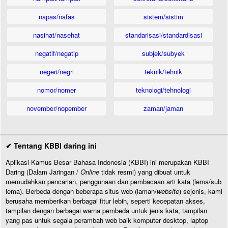
napas/nafas
sistem/sistim
nasihat/nasehat
standarisasi/standardisasi
negatif/negatip
subjek/subyek
negeri/negri
teknik/tehnik
nomor/nomer
teknologi/tehnologi
november/nopember
zaman/jaman
✔ Tentang KBBI daring ini
Aplikasi Kamus Besar Bahasa Indonesia (KBBI) ini merupakan KBBI
Daring (Dalam Jaringan /
Online
tidak resmi) yang dibuat untuk
memudahkan pencarian, penggunaan dan pembacaan arti kata (lema/sub
lema). Berbeda dengan beberapa situs web (laman/
website
) sejenis, kami
berusaha memberikan berbagai fitur lebih, seperti kecepatan akses,
tampilan dengan berbagai warna pembeda untuk jenis kata, tampilan
yang pas untuk segala perambah web baik komputer desktop, laptop