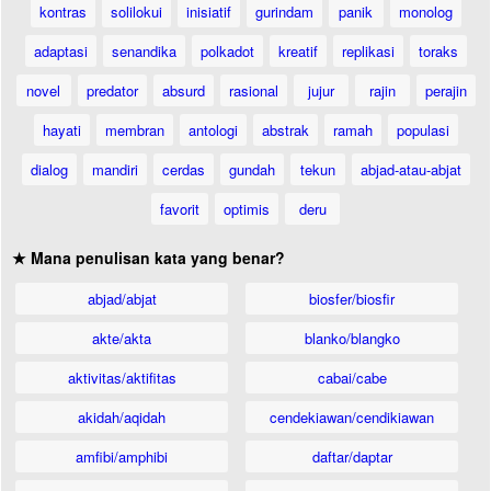
kontras
solilokui
inisiatif
gurindam
panik
monolog
adaptasi
senandika
polkadot
kreatif
replikasi
toraks
novel
predator
absurd
rasional
jujur
rajin
perajin
hayati
membran
antologi
abstrak
ramah
populasi
dialog
mandiri
cerdas
gundah
tekun
abjad-atau-abjat
favorit
optimis
deru
★ Mana penulisan kata yang benar?
abjad/abjat
biosfer/biosfir
akte/akta
blanko/blangko
aktivitas/aktifitas
cabai/cabe
akidah/aqidah
cendekiawan/cendikiawan
amfibi/amphibi
daftar/daptar