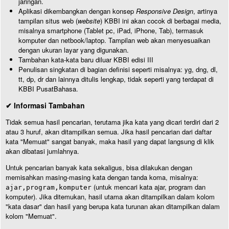
jaringan.
Aplikasi dikembangkan dengan konsep
Responsive Design
, artinya
tampilan situs web (
website
) KBBI ini akan cocok di berbagai media,
misalnya smartphone (Tablet pc, iPad, iPhone, Tab), termasuk
komputer dan netbook/laptop. Tampilan web akan menyesuaikan
dengan ukuran layar yang digunakan.
Tambahan kata-kata baru diluar KBBI edisi III
Penulisan singkatan di bagian definisi seperti misalnya: yg, dng, dl,
tt, dp, dr dan lainnya ditulis lengkap, tidak seperti yang terdapat di
KBBI PusatBahasa.
✔ Informasi Tambahan
Tidak semua hasil pencarian, terutama jika kata yang dicari terdiri dari 2
atau 3 huruf, akan ditampilkan semua. Jika hasil pencarian dari daftar
kata "Memuat" sangat banyak, maka hasil yang dapat langsung di klik
akan dibatasi jumlahnya.
Untuk pencarian banyak kata sekaligus, bisa dilakukan dengan
memisahkan masing-masing kata dengan tanda koma, misalnya:
(untuk mencari kata ajar, program dan
ajar,program,komputer
komputer). Jika ditemukan, hasil utama akan ditampilkan dalam kolom
"kata dasar" dan hasil yang berupa kata turunan akan ditampilkan dalam
kolom "Memuat".