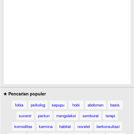
★ Pencarian populer
fobia
psikolog
sepupu
hobi
abdomen
basis
suvenir
pantun
mengoleksi
semburat
terapi
komoditas
karmina
habitat
novelet
berkonsultasi