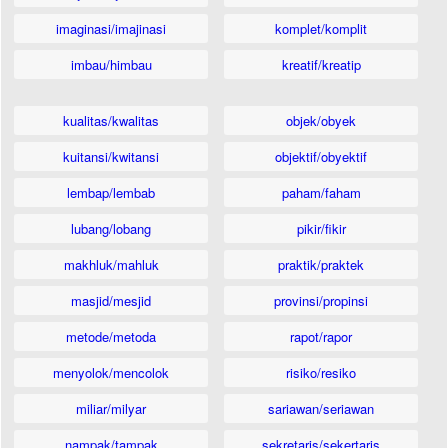
imaginasi/imajinasi
komplet/komplit
imbau/himbau
kreatif/kreatip
kualitas/kwalitas
objek/obyek
kuitansi/kwitansi
objektif/obyektif
lembap/lembab
paham/faham
lubang/lobang
pikir/fikir
makhluk/mahluk
praktik/praktek
masjid/mesjid
provinsi/propinsi
metode/metoda
rapot/rapor
menyolok/mencolok
risiko/resiko
miliar/milyar
sariawan/seriawan
nampak/tampak
sekretaris/sekertaris