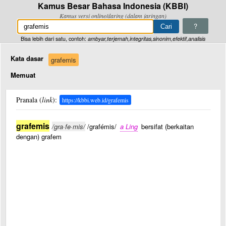
Kamus Besar Bahasa Indonesia (KBBI)
Kamus versi online/daring (dalam jaringan)
?
Bisa lebih dari satu, contoh:
ambyar,terjemah,integritas,sinonim,efektif,analisis
Kata dasar
grafemis
Memuat
Pranala (
link
):
https://kbbi.web.id/grafemis
grafemis
/gra·fe·mis/
/grafémis/
a Ling
bersifat (berkaitan
dengan) grafem