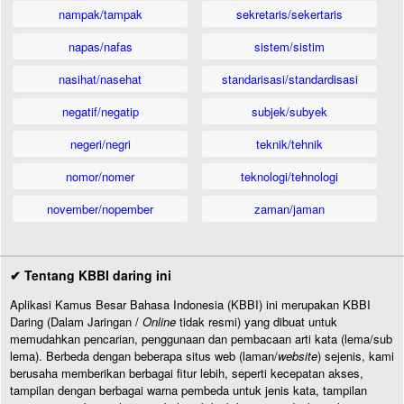
nampak/tampak
sekretaris/sekertaris
napas/nafas
sistem/sistim
nasihat/nasehat
standarisasi/standardisasi
negatif/negatip
subjek/subyek
negeri/negri
teknik/tehnik
nomor/nomer
teknologi/tehnologi
november/nopember
zaman/jaman
✔ Tentang KBBI daring ini
Aplikasi Kamus Besar Bahasa Indonesia (KBBI) ini merupakan KBBI
Daring (Dalam Jaringan /
Online
tidak resmi) yang dibuat untuk
memudahkan pencarian, penggunaan dan pembacaan arti kata (lema/sub
lema). Berbeda dengan beberapa situs web (laman/
website
) sejenis, kami
berusaha memberikan berbagai fitur lebih, seperti kecepatan akses,
tampilan dengan berbagai warna pembeda untuk jenis kata, tampilan