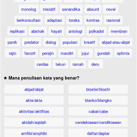
monolog
inisiatif
senandika
absurd
novel
berkonsultasi
adaptasi
toraks
kontras
rasional
replikasi
abstrak
hayati
antologi
polkadot
membran
panik
predator
dialog
populasi
kreatif
abjad-atau-abjat
rajin
favorit
perajin
mandiri
jujur
gundah
optimis
cerdas
tekun
ramah
deru
★ Mana penulisan kata yang benar?
abjad/abjat
biosfer/biosfir
akte/akta
blanko/blangko
aktivitas/aktifitas
cabai/cabe
akidah/aqidah
cendekiawan/cendikiawan
amfibi/amphibi
daftar/daptar