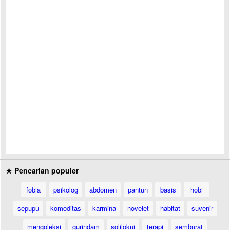
★ Pencarian populer
fobia
psikolog
abdomen
pantun
basis
hobi
sepupu
komoditas
karmina
novelet
habitat
suvenir
mengoleksi
gurindam
solilokui
terapi
semburat