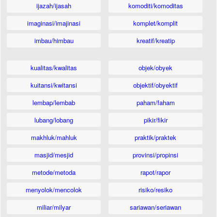
ijazah/ijasah
komoditi/komoditas
imaginasi/imajinasi
komplet/komplit
imbau/himbau
kreatif/kreatip
kualitas/kwalitas
objek/obyek
kuitansi/kwitansi
objektif/obyektif
lembap/lembab
paham/faham
lubang/lobang
pikir/fikir
makhluk/mahluk
praktik/praktek
masjid/mesjid
provinsi/propinsi
metode/metoda
rapot/rapor
menyolok/mencolok
risiko/resiko
miliar/milyar
sariawan/seriawan