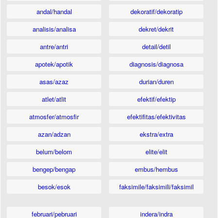
andal/handal
dekoratif/dekoratip
analisis/analisa
dekret/dekrit
antre/antri
detail/detil
apotek/apotik
diagnosis/diagnosa
asas/azaz
durian/duren
atlet/atlit
efektif/efektip
atmosfer/atmosfir
efektifitas/efektivitas
azan/adzan
ekstra/extra
belum/belom
elite/elit
bengep/bengap
embus/hembus
besok/esok
faksimile/faksimili/faksimil
februari/pebruari
indera/indra