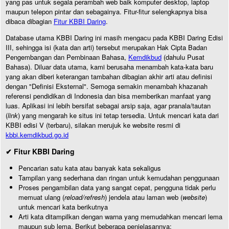
yang pas untuk segala perambah web baik komputer desktop, laptop
maupun telepon pintar dan sebagainya. Fitur-fitur selengkapnya bisa
dibaca dibagian
Fitur KBBI Daring
.
Database utama KBBI Daring ini masih mengacu pada KBBI Daring Edisi
III, sehingga isi (kata dan arti) tersebut merupakan Hak Cipta Badan
Pengembangan dan Pembinaan Bahasa,
Kemdikbud
(dahulu Pusat
Bahasa). Diluar data utama, kami berusaha menambah kata-kata baru
yang akan diberi keterangan tambahan dibagian akhir arti atau definisi
dengan "Definisi Eksternal". Semoga semakin menambah khazanah
referensi pendidikan di Indonesia dan bisa memberikan manfaat yang
luas. Aplikasi ini lebih bersifat sebagai arsip saja, agar pranala/tautan
(
link
) yang mengarah ke situs ini tetap tersedia. Untuk mencari kata dari
KBBI edisi V (terbaru), silakan merujuk ke website resmi di
kbbi.kemdikbud.go.id
✔ Fitur KBBI Daring
Pencarian satu kata atau banyak kata sekaligus
Tampilan yang sederhana dan ringan untuk kemudahan penggunaan
Proses pengambilan data yang sangat cepat, pengguna tidak perlu
memuat ulang (
reload/refresh
) jendela atau laman web (
website
)
untuk mencari kata berikutnya
Arti kata ditampilkan dengan warna yang memudahkan mencari lema
maupun sub lema. Berikut beberapa penjelasannya: