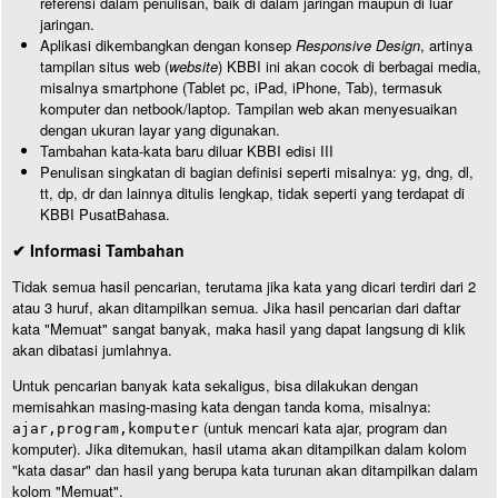
referensi dalam penulisan, baik di dalam jaringan maupun di luar
jaringan.
Aplikasi dikembangkan dengan konsep
Responsive Design
, artinya
tampilan situs web (
website
) KBBI ini akan cocok di berbagai media,
misalnya smartphone (Tablet pc, iPad, iPhone, Tab), termasuk
komputer dan netbook/laptop. Tampilan web akan menyesuaikan
dengan ukuran layar yang digunakan.
Tambahan kata-kata baru diluar KBBI edisi III
Penulisan singkatan di bagian definisi seperti misalnya: yg, dng, dl,
tt, dp, dr dan lainnya ditulis lengkap, tidak seperti yang terdapat di
KBBI PusatBahasa.
✔ Informasi Tambahan
Tidak semua hasil pencarian, terutama jika kata yang dicari terdiri dari 2
atau 3 huruf, akan ditampilkan semua. Jika hasil pencarian dari daftar
kata "Memuat" sangat banyak, maka hasil yang dapat langsung di klik
akan dibatasi jumlahnya.
Untuk pencarian banyak kata sekaligus, bisa dilakukan dengan
memisahkan masing-masing kata dengan tanda koma, misalnya:
(untuk mencari kata ajar, program dan
ajar,program,komputer
komputer). Jika ditemukan, hasil utama akan ditampilkan dalam kolom
"kata dasar" dan hasil yang berupa kata turunan akan ditampilkan dalam
kolom "Memuat".