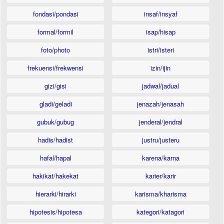
fondasi/pondasi
insaf/insyaf
formal/formil
isap/hisap
foto/photo
istri/isteri
frekuensi/frekwensi
izin/ijin
gizi/gisi
jadwal/jadual
gladi/geladi
jenazah/jenasah
gubuk/gubug
jenderal/jendral
hadis/hadist
justru/justeru
hafal/hapal
karena/karna
hakikat/hakekat
karier/karir
hierarki/hirarki
karisma/kharisma
hipotesis/hipotesa
kategori/katagori