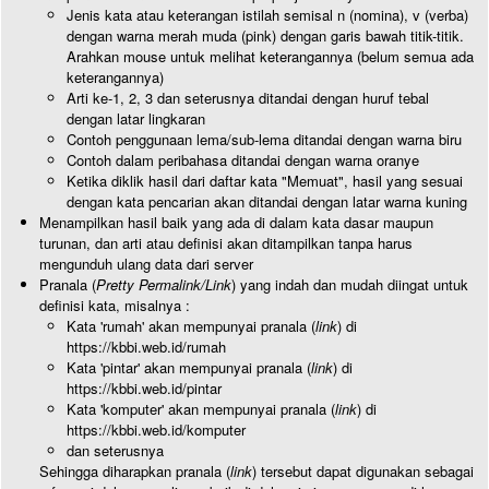
Jenis kata atau keterangan istilah semisal n (nomina), v (verba)
dengan warna merah muda (pink) dengan garis bawah titik-titik.
Arahkan mouse untuk melihat keterangannya (belum semua ada
keterangannya)
Arti ke-1, 2, 3 dan seterusnya ditandai dengan huruf tebal
dengan latar lingkaran
Contoh penggunaan lema/sub-lema ditandai dengan warna biru
Contoh dalam peribahasa ditandai dengan warna oranye
Ketika diklik hasil dari daftar kata "Memuat", hasil yang sesuai
dengan kata pencarian akan ditandai dengan latar warna kuning
Menampilkan hasil baik yang ada di dalam kata dasar maupun
turunan, dan arti atau definisi akan ditampilkan tanpa harus
mengunduh ulang data dari server
Pranala (
Pretty Permalink/Link
) yang indah dan mudah diingat untuk
definisi kata, misalnya :
Kata 'rumah' akan mempunyai pranala (
link
) di
https://kbbi.web.id/rumah
Kata 'pintar' akan mempunyai pranala (
link
) di
https://kbbi.web.id/pintar
Kata 'komputer' akan mempunyai pranala (
link
) di
https://kbbi.web.id/komputer
dan seterusnya
Sehingga diharapkan pranala (
link
) tersebut dapat digunakan sebagai