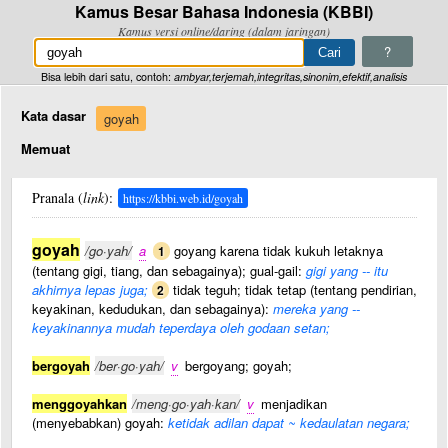
Kamus Besar Bahasa Indonesia (KBBI)
Kamus versi online/daring (dalam jaringan)
?
Bisa lebih dari satu, contoh:
ambyar,terjemah,integritas,sinonim,efektif,analisis
Kata dasar
goyah
Memuat
Pranala (
link
):
https://kbbi.web.id/goyah
goyah
/go·yah/
a
goyang karena tidak kukuh letaknya
1
(tentang gigi, tiang, dan sebagainya); gual-gail:
gigi yang -- itu
akhirnya lepas juga;
tidak teguh; tidak tetap (tentang pendirian,
2
keyakinan, kedudukan, dan sebagainya):
mereka yang --
keyakinannya mudah teperdaya oleh godaan setan;
bergoyah
/ber·go·yah/
v
bergoyang; goyah;
menggoyahkan
/meng·go·yah·kan/
v
menjadikan
(menyebabkan) goyah:
ketidak adilan dapat ~ kedaulatan negara;