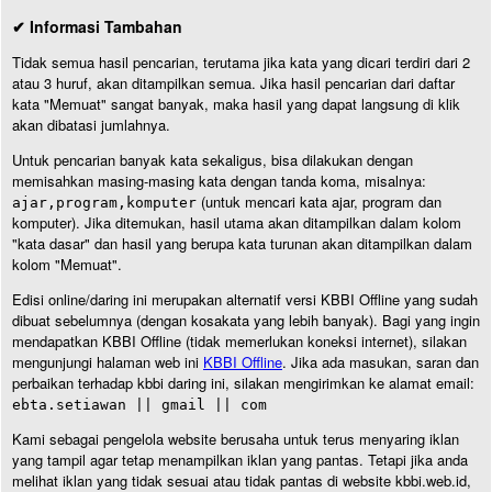
✔ Informasi Tambahan
Tidak semua hasil pencarian, terutama jika kata yang dicari terdiri dari 2
atau 3 huruf, akan ditampilkan semua. Jika hasil pencarian dari daftar
kata "Memuat" sangat banyak, maka hasil yang dapat langsung di klik
akan dibatasi jumlahnya.
Untuk pencarian banyak kata sekaligus, bisa dilakukan dengan
memisahkan masing-masing kata dengan tanda koma, misalnya:
(untuk mencari kata ajar, program dan
ajar,program,komputer
komputer). Jika ditemukan, hasil utama akan ditampilkan dalam kolom
"kata dasar" dan hasil yang berupa kata turunan akan ditampilkan dalam
kolom "Memuat".
Edisi online/daring ini merupakan alternatif versi KBBI Offline yang sudah
dibuat sebelumnya (dengan kosakata yang lebih banyak). Bagi yang ingin
mendapatkan KBBI Offline (tidak memerlukan koneksi internet), silakan
mengunjungi halaman web ini
KBBI Offline
. Jika ada masukan, saran dan
perbaikan terhadap kbbi daring ini, silakan mengirimkan ke alamat email:
ebta.setiawan || gmail || com
Kami sebagai pengelola website berusaha untuk terus menyaring iklan
yang tampil agar tetap menampilkan iklan yang pantas. Tetapi jika anda
melihat iklan yang tidak sesuai atau tidak pantas di website kbbi.web.id,