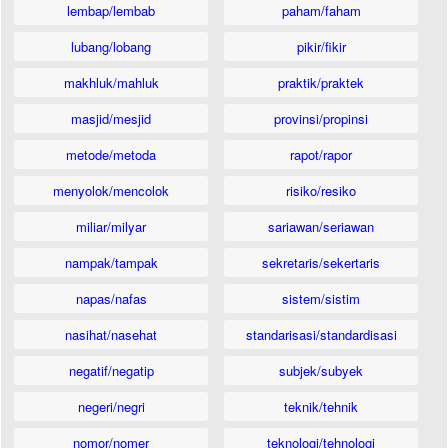
lembap/lembab
paham/faham
lubang/lobang
pikir/fikir
makhluk/mahluk
praktik/praktek
masjid/mesjid
provinsi/propinsi
metode/metoda
rapot/rapor
menyolok/mencolok
risiko/resiko
miliar/milyar
sariawan/seriawan
nampak/tampak
sekretaris/sekertaris
napas/nafas
sistem/sistim
nasihat/nasehat
standarisasi/standardisasi
negatif/negatip
subjek/subyek
negeri/negri
teknik/tehnik
nomor/nomer
teknologi/tehnologi