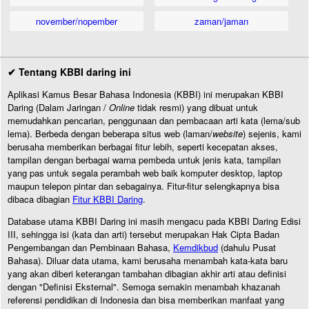
november/nopember
zaman/jaman
✔ Tentang KBBI daring ini
Aplikasi Kamus Besar Bahasa Indonesia (KBBI) ini merupakan KBBI
Daring (Dalam Jaringan /
Online
tidak resmi) yang dibuat untuk
memudahkan pencarian, penggunaan dan pembacaan arti kata (lema/sub
lema). Berbeda dengan beberapa situs web (laman/
website
) sejenis, kami
berusaha memberikan berbagai fitur lebih, seperti kecepatan akses,
tampilan dengan berbagai warna pembeda untuk jenis kata, tampilan
yang pas untuk segala perambah web baik komputer desktop, laptop
maupun telepon pintar dan sebagainya. Fitur-fitur selengkapnya bisa
dibaca dibagian
Fitur KBBI Daring
.
Database utama KBBI Daring ini masih mengacu pada KBBI Daring Edisi
III, sehingga isi (kata dan arti) tersebut merupakan Hak Cipta Badan
Pengembangan dan Pembinaan Bahasa,
Kemdikbud
(dahulu Pusat
Bahasa). Diluar data utama, kami berusaha menambah kata-kata baru
yang akan diberi keterangan tambahan dibagian akhir arti atau definisi
dengan "Definisi Eksternal". Semoga semakin menambah khazanah
referensi pendidikan di Indonesia dan bisa memberikan manfaat yang