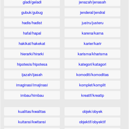
gladi/geladi
jenazah/jenasah
gubuk/gubug
jenderal/jendral
hadis/hadist
justru/justeru
hafal/hapal
karena/karna
hakikat/hakekat
karier/karir
hierarki/hirarki
karisma/kharisma
hipotesis/hipotesa
kategori/katagori
ijazah/ijasah
komoditi/komoditas
imaginasi/imajinasi
komplet/komplit
imbau/himbau
kreatif/kreatip
kualitas/kwalitas
objek/obyek
kuitansi/kwitansi
objektif/obyektif