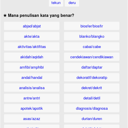
tekun
deru
★ Mana penulisan kata yang benar?
abjad/abjat
biosfer/biosfir
akte/akta
blanko/blangko
aktivitas/aktifitas
cabai/cabe
akidah/aqidah
cendekiawan/cendikiawan
amfibi/amphibi
daftar/daptar
andal/handal
dekoratif/dekoratip
analisis/analisa
dekret/dekrit
antre/antri
detail/detil
apotek/apotik
diagnosis/diagnosa
asas/azaz
durian/duren