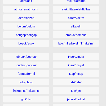
atlet/atlit
efektif/efektip
atmosfer/atmosfir
efektifitas/efektivitas
azan/adzan
ekstra/extra
belum/belom
elite/elit
bengep/bengap
embus/hembus
besok/esok
faksimile/faksimili/faksimil
februari/pebruari
indera/indra
fondasi/pondasi
insaf/insyaf
formal/formil
isap/hisap
foto/photo
istri/isteri
frekuensi/frekwensi
izin/ijin
gizi/gisi
jadwal/jadual