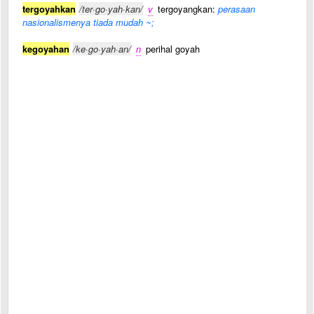
tergoyahkan
/ter·go·yah·kan/
v
tergoyangkan:
perasaan
nasionalismenya tiada mudah ~;
kegoyahan
/ke·go·yah·an/
n
perihal goyah