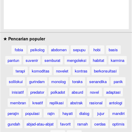
★ Pencarian populer
fobia
psikolog
abdomen
sepupu
hobi
basis
pantun
suvenir
semburat
mengoleksi
habitat
karmina
terapi
komoditas
novelet
kontras
berkonsultasi
solilokui
gurindam
monolog
toraks
senandika
panik
inisiatif
predator
polkadot
absurd
novel
adaptasi
membran
kreatif
replikasi
abstrak
rasional
antologi
perajin
populasi
rajin
hayati
dialog
jujur
mandiri
gundah
abjad-atau-abjat
favorit
ramah
cerdas
optimis