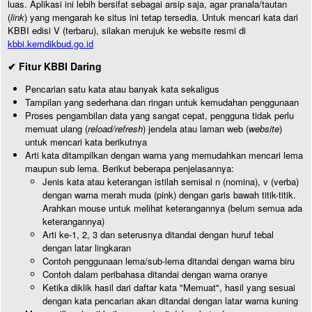
luas. Aplikasi ini lebih bersifat sebagai arsip saja, agar pranala/tautan
(
link
) yang mengarah ke situs ini tetap tersedia. Untuk mencari kata dari
KBBI edisi V (terbaru), silakan merujuk ke website resmi di
kbbi.kemdikbud.go.id
✔ Fitur KBBI Daring
Pencarian satu kata atau banyak kata sekaligus
Tampilan yang sederhana dan ringan untuk kemudahan penggunaan
Proses pengambilan data yang sangat cepat, pengguna tidak perlu
memuat ulang (
reload/refresh
) jendela atau laman web (
website
)
untuk mencari kata berikutnya
Arti kata ditampilkan dengan warna yang memudahkan mencari lema
maupun sub lema. Berikut beberapa penjelasannya:
Jenis kata atau keterangan istilah semisal n (nomina), v (verba)
dengan warna merah muda (pink) dengan garis bawah titik-titik.
Arahkan mouse untuk melihat keterangannya (belum semua ada
keterangannya)
Arti ke-1, 2, 3 dan seterusnya ditandai dengan huruf tebal
dengan latar lingkaran
Contoh penggunaan lema/sub-lema ditandai dengan warna biru
Contoh dalam peribahasa ditandai dengan warna oranye
Ketika diklik hasil dari daftar kata "Memuat", hasil yang sesuai
dengan kata pencarian akan ditandai dengan latar warna kuning