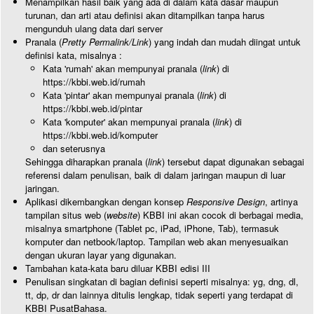
Menampilkan hasil baik yang ada di dalam kata dasar maupun
turunan, dan arti atau definisi akan ditampilkan tanpa harus
mengunduh ulang data dari server
Pranala (
Pretty Permalink/Link
) yang indah dan mudah diingat untuk
definisi kata, misalnya :
Kata 'rumah' akan mempunyai pranala (
link
) di
https://kbbi.web.id/rumah
Kata 'pintar' akan mempunyai pranala (
link
) di
https://kbbi.web.id/pintar
Kata 'komputer' akan mempunyai pranala (
link
) di
https://kbbi.web.id/komputer
dan seterusnya
Sehingga diharapkan pranala (
link
) tersebut dapat digunakan sebagai
referensi dalam penulisan, baik di dalam jaringan maupun di luar
jaringan.
Aplikasi dikembangkan dengan konsep
Responsive Design
, artinya
tampilan situs web (
website
) KBBI ini akan cocok di berbagai media,
misalnya smartphone (Tablet pc, iPad, iPhone, Tab), termasuk
komputer dan netbook/laptop. Tampilan web akan menyesuaikan
dengan ukuran layar yang digunakan.
Tambahan kata-kata baru diluar KBBI edisi III
Penulisan singkatan di bagian definisi seperti misalnya: yg, dng, dl,
tt, dp, dr dan lainnya ditulis lengkap, tidak seperti yang terdapat di
KBBI PusatBahasa.