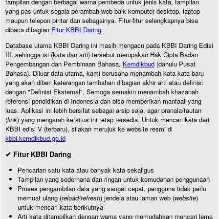
tampilan dengan berbagai warna pembeda untuk jenis kata, tampilan
yang pas untuk segala perambah web baik komputer desktop, laptop
maupun telepon pintar dan sebagainya. Fitur-fitur selengkapnya bisa
dibaca dibagian
Fitur KBBI Daring
.
Database utama KBBI Daring ini masih mengacu pada KBBI Daring Edisi
III, sehingga isi (kata dan arti) tersebut merupakan Hak Cipta Badan
Pengembangan dan Pembinaan Bahasa,
Kemdikbud
(dahulu Pusat
Bahasa). Diluar data utama, kami berusaha menambah kata-kata baru
yang akan diberi keterangan tambahan dibagian akhir arti atau definisi
dengan "Definisi Eksternal". Semoga semakin menambah khazanah
referensi pendidikan di Indonesia dan bisa memberikan manfaat yang
luas. Aplikasi ini lebih bersifat sebagai arsip saja, agar pranala/tautan
(
link
) yang mengarah ke situs ini tetap tersedia. Untuk mencari kata dari
KBBI edisi V (terbaru), silakan merujuk ke website resmi di
kbbi.kemdikbud.go.id
✔ Fitur KBBI Daring
Pencarian satu kata atau banyak kata sekaligus
Tampilan yang sederhana dan ringan untuk kemudahan penggunaan
Proses pengambilan data yang sangat cepat, pengguna tidak perlu
memuat ulang (
reload/refresh
) jendela atau laman web (
website
)
untuk mencari kata berikutnya
Arti kata ditampilkan dengan warna yang memudahkan mencari lema