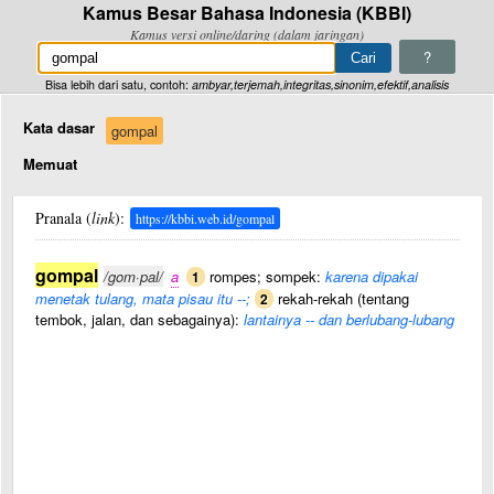
Kamus Besar Bahasa Indonesia (KBBI)
Kamus versi online/daring (dalam jaringan)
?
Bisa lebih dari satu, contoh:
ambyar,terjemah,integritas,sinonim,efektif,analisis
Kata dasar
gompal
Memuat
Pranala (
link
):
https://kbbi.web.id/gompal
gompal
/gom·pal/
a
rompes; sompek:
karena dipakai
1
menetak tulang, mata pisau itu --;
rekah-rekah (tentang
2
tembok, jalan, dan sebagainya):
lantainya -- dan berlubang-lubang