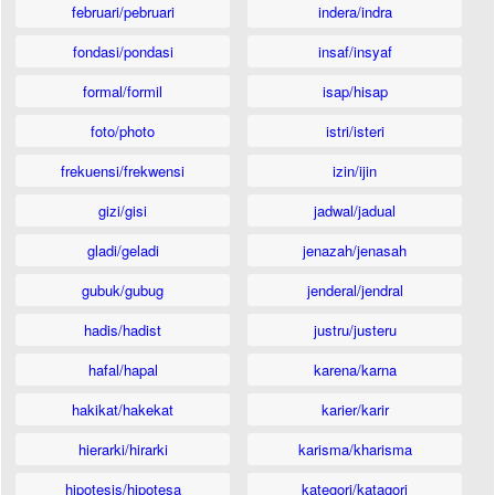
februari/pebruari
indera/indra
fondasi/pondasi
insaf/insyaf
formal/formil
isap/hisap
foto/photo
istri/isteri
frekuensi/frekwensi
izin/ijin
gizi/gisi
jadwal/jadual
gladi/geladi
jenazah/jenasah
gubuk/gubug
jenderal/jendral
hadis/hadist
justru/justeru
hafal/hapal
karena/karna
hakikat/hakekat
karier/karir
hierarki/hirarki
karisma/kharisma
hipotesis/hipotesa
kategori/katagori