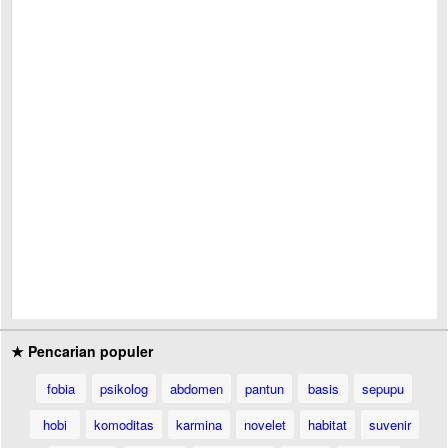
★ Pencarian populer
fobia
psikolog
abdomen
pantun
basis
sepupu
hobi
komoditas
karmina
novelet
habitat
suvenir