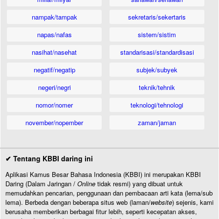
nampak/tampak
sekretaris/sekertaris
napas/nafas
sistem/sistim
nasihat/nasehat
standarisasi/standardisasi
negatif/negatip
subjek/subyek
negeri/negri
teknik/tehnik
nomor/nomer
teknologi/tehnologi
november/nopember
zaman/jaman
✔ Tentang KBBI daring ini
Aplikasi Kamus Besar Bahasa Indonesia (KBBI) ini merupakan KBBI
Daring (Dalam Jaringan /
Online
tidak resmi) yang dibuat untuk
memudahkan pencarian, penggunaan dan pembacaan arti kata (lema/sub
lema). Berbeda dengan beberapa situs web (laman/
website
) sejenis, kami
berusaha memberikan berbagai fitur lebih, seperti kecepatan akses,