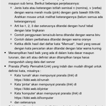
maupun sub lema. Berikut beberapa penjelasannya:
Jenis kata atau keterangan istilah semisal n (nomina), v (verba)
dengan warna merah muda (pink) dengan garis bawah titik-titik.
Arahkan mouse untuk melihat keterangannya (belum semua ada
keterangannya)
Arti ke-1, 2, 3 dan seterusnya ditandai dengan huruf tebal
dengan latar lingkaran
Contoh penggunaan lema/sub-lema ditandai dengan warna biru
Contoh dalam peribahasa ditandai dengan warna oranye
Ketika diklik hasil dari daftar kata "Memuat", hasil yang sesuai
dengan kata pencarian akan ditandai dengan latar warna kuning
Menampilkan hasil baik yang ada di dalam kata dasar maupun
turunan, dan arti atau definisi akan ditampilkan tanpa harus
mengunduh ulang data dari server
Pranala (
Pretty Permalink/Link
) yang indah dan mudah diingat untuk
definisi kata, misalnya :
Kata 'rumah' akan mempunyai pranala (
link
) di
https://kbbi.web.id/rumah
Kata 'pintar' akan mempunyai pranala (
link
) di
https://kbbi.web.id/pintar
Kata 'komputer' akan mempunyai pranala (
link
) di
https://kbbi.web.id/komputer
dan seterusnya