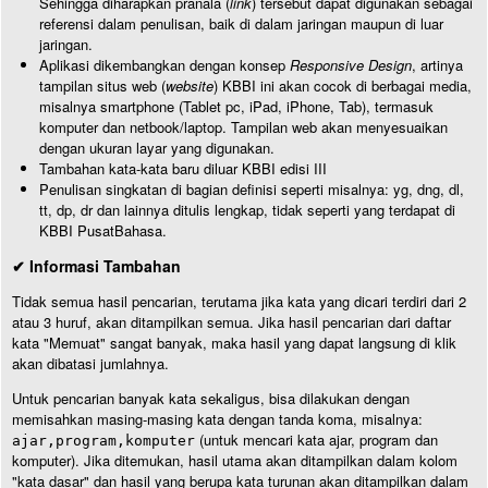
Sehingga diharapkan pranala (
link
) tersebut dapat digunakan sebagai
referensi dalam penulisan, baik di dalam jaringan maupun di luar
jaringan.
Aplikasi dikembangkan dengan konsep
Responsive Design
, artinya
tampilan situs web (
website
) KBBI ini akan cocok di berbagai media,
misalnya smartphone (Tablet pc, iPad, iPhone, Tab), termasuk
komputer dan netbook/laptop. Tampilan web akan menyesuaikan
dengan ukuran layar yang digunakan.
Tambahan kata-kata baru diluar KBBI edisi III
Penulisan singkatan di bagian definisi seperti misalnya: yg, dng, dl,
tt, dp, dr dan lainnya ditulis lengkap, tidak seperti yang terdapat di
KBBI PusatBahasa.
✔ Informasi Tambahan
Tidak semua hasil pencarian, terutama jika kata yang dicari terdiri dari 2
atau 3 huruf, akan ditampilkan semua. Jika hasil pencarian dari daftar
kata "Memuat" sangat banyak, maka hasil yang dapat langsung di klik
akan dibatasi jumlahnya.
Untuk pencarian banyak kata sekaligus, bisa dilakukan dengan
memisahkan masing-masing kata dengan tanda koma, misalnya:
(untuk mencari kata ajar, program dan
ajar,program,komputer
komputer). Jika ditemukan, hasil utama akan ditampilkan dalam kolom
"kata dasar" dan hasil yang berupa kata turunan akan ditampilkan dalam