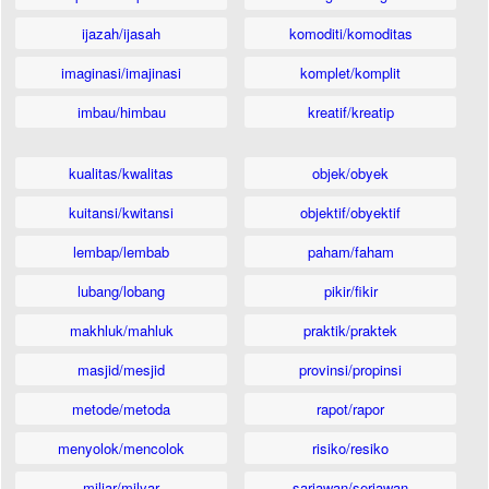
ijazah/ijasah
komoditi/komoditas
imaginasi/imajinasi
komplet/komplit
imbau/himbau
kreatif/kreatip
kualitas/kwalitas
objek/obyek
kuitansi/kwitansi
objektif/obyektif
lembap/lembab
paham/faham
lubang/lobang
pikir/fikir
makhluk/mahluk
praktik/praktek
masjid/mesjid
provinsi/propinsi
metode/metoda
rapot/rapor
menyolok/mencolok
risiko/resiko
miliar/milyar
sariawan/seriawan