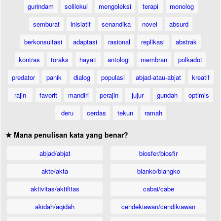
gurindam
solilokui
mengoleksi
terapi
monolog
semburat
inisiatif
senandika
novel
absurd
berkonsultasi
adaptasi
rasional
replikasi
abstrak
kontras
toraks
hayati
antologi
membran
polkadot
predator
panik
dialog
populasi
abjad-atau-abjat
kreatif
rajin
favorit
mandiri
perajin
jujur
gundah
optimis
deru
cerdas
tekun
ramah
★ Mana penulisan kata yang benar?
abjad/abjat
biosfer/biosfir
akte/akta
blanko/blangko
aktivitas/aktifitas
cabai/cabe
akidah/aqidah
cendekiawan/cendikiawan