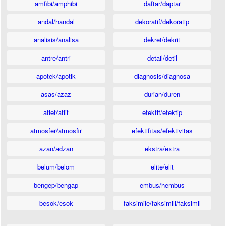
amfibi/amphibi
daftar/daptar
andal/handal
dekoratif/dekoratip
analisis/analisa
dekret/dekrit
antre/antri
detail/detil
apotek/apotik
diagnosis/diagnosa
asas/azaz
durian/duren
atlet/atlit
efektif/efektip
atmosfer/atmosfir
efektifitas/efektivitas
azan/adzan
ekstra/extra
belum/belom
elite/elit
bengep/bengap
embus/hembus
besok/esok
faksimile/faksimili/faksimil