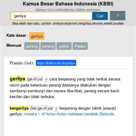
Kamus Besar Bahasa Indonesia (KBBI)
Kamus versi online/daring (dalam jaringan)
?
Bisa lebih dari satu, contoh:
ambyar,terjemah,integritas,sinonim,efektif,analisis
Kata dasar
gerilya
Memuat
perang
perang
poket
Paderi
Pranala (
link
):
https://kbbi.web.id/gerilya
gerilya
/ge·ril·ya/
n
cara berperang yang tidak terikat secara
resmi pada ketentuan perang (biasanya dilakukan dengan
sembunyi-sembunyi dan secara tiba-tiba); perang secara kecil-
kecilan dan tidak terbuka;
bergerilya
/ber·ge·ril·ya/
v
berperang dengan taktik (siasat)
gerilya:
mereka ~ di hutan-hutan melawan serdadu Belanda