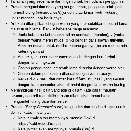
Tampilan yang sederhana dan ringan untuk kemudahan penggunaan
Proses pengambilan data yang sangat cepat, pengguna tidak perlu
memuat ulang (
reload/refresh
) jendela atau laman web (
website
)
untuk mencari kata berikutnya
Arti kata ditampilkan dengan warna yang memudahkan mencari lema
maupun sub lema. Berikut beberapa penjelasannya:
Jenis kata atau keterangan istilah semisal n (nomina), v (verba)
dengan warna merah muda (pink) dengan garis bawah titik-titik.
Arahkan mouse untuk melihat keterangannya (belum semua ada
keterangannya)
Arti ke-1, 2, 3 dan seterusnya ditandai dengan huruf tebal
dengan latar lingkaran
Contoh penggunaan lema/sub-lema ditandai dengan warna biru
Contoh dalam peribahasa ditandai dengan warna oranye
Ketika diklik hasil dari daftar kata "Memuat", hasil yang sesuai
dengan kata pencarian akan ditandai dengan latar warna kuning
Menampilkan hasil baik yang ada di dalam kata dasar maupun
turunan, dan arti atau definisi akan ditampilkan tanpa harus
mengunduh ulang data dari server
Pranala (
Pretty Permalink/Link
) yang indah dan mudah diingat untuk
definisi kata, misalnya :
Kata 'rumah' akan mempunyai pranala (
link
) di
https://kbbi.web.id/rumah
Kata 'pintar' akan mempunyai pranala (
link
) di