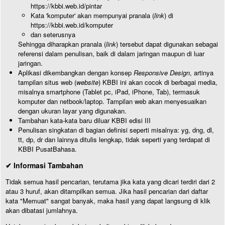
https://kbbi.web.id/pintar
Kata 'komputer' akan mempunyai pranala (
link
) di
https://kbbi.web.id/komputer
dan seterusnya
Sehingga diharapkan pranala (
link
) tersebut dapat digunakan sebagai
referensi dalam penulisan, baik di dalam jaringan maupun di luar
jaringan.
Aplikasi dikembangkan dengan konsep
Responsive Design
, artinya
tampilan situs web (
website
) KBBI ini akan cocok di berbagai media,
misalnya smartphone (Tablet pc, iPad, iPhone, Tab), termasuk
komputer dan netbook/laptop. Tampilan web akan menyesuaikan
dengan ukuran layar yang digunakan.
Tambahan kata-kata baru diluar KBBI edisi III
Penulisan singkatan di bagian definisi seperti misalnya: yg, dng, dl,
tt, dp, dr dan lainnya ditulis lengkap, tidak seperti yang terdapat di
KBBI PusatBahasa.
✔ Informasi Tambahan
Tidak semua hasil pencarian, terutama jika kata yang dicari terdiri dari 2
atau 3 huruf, akan ditampilkan semua. Jika hasil pencarian dari daftar
kata "Memuat" sangat banyak, maka hasil yang dapat langsung di klik
akan dibatasi jumlahnya.