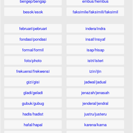
bengep/bengap
embus/hembus
besok/esok
faksimile/faksimili/faksimil
februari/pebruari
indera/indra
fondasi/pondasi
insaf/insyaf
formal/formil
isap/hisap
foto/photo
istri/isteri
frekuensi/frekwensi
izin/ijin
gizi/gisi
jadwal/jadual
gladi/geladi
jenazah/jenasah
gubuk/gubug
jenderal/jendral
hadis/hadist
justru/justeru
hafal/hapal
karena/karna