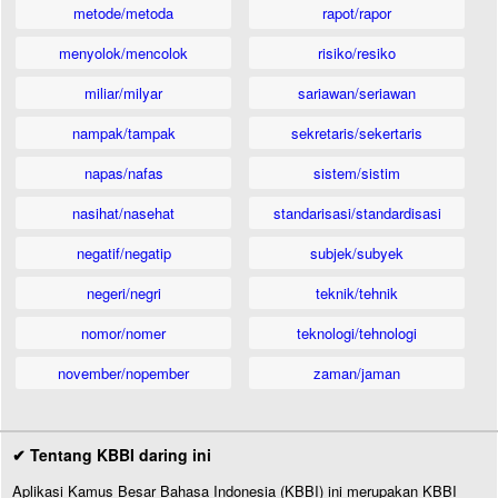
metode/metoda
rapot/rapor
menyolok/mencolok
risiko/resiko
miliar/milyar
sariawan/seriawan
nampak/tampak
sekretaris/sekertaris
napas/nafas
sistem/sistim
nasihat/nasehat
standarisasi/standardisasi
negatif/negatip
subjek/subyek
negeri/negri
teknik/tehnik
nomor/nomer
teknologi/tehnologi
november/nopember
zaman/jaman
✔ Tentang KBBI daring ini
Aplikasi Kamus Besar Bahasa Indonesia (KBBI) ini merupakan KBBI