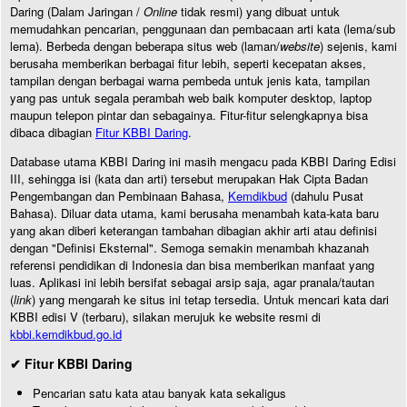
Daring (Dalam Jaringan /
Online
tidak resmi) yang dibuat untuk
memudahkan pencarian, penggunaan dan pembacaan arti kata (lema/sub
lema). Berbeda dengan beberapa situs web (laman/
website
) sejenis, kami
berusaha memberikan berbagai fitur lebih, seperti kecepatan akses,
tampilan dengan berbagai warna pembeda untuk jenis kata, tampilan
yang pas untuk segala perambah web baik komputer desktop, laptop
maupun telepon pintar dan sebagainya. Fitur-fitur selengkapnya bisa
dibaca dibagian
Fitur KBBI Daring
.
Database utama KBBI Daring ini masih mengacu pada KBBI Daring Edisi
III, sehingga isi (kata dan arti) tersebut merupakan Hak Cipta Badan
Pengembangan dan Pembinaan Bahasa,
Kemdikbud
(dahulu Pusat
Bahasa). Diluar data utama, kami berusaha menambah kata-kata baru
yang akan diberi keterangan tambahan dibagian akhir arti atau definisi
dengan "Definisi Eksternal". Semoga semakin menambah khazanah
referensi pendidikan di Indonesia dan bisa memberikan manfaat yang
luas. Aplikasi ini lebih bersifat sebagai arsip saja, agar pranala/tautan
(
link
) yang mengarah ke situs ini tetap tersedia. Untuk mencari kata dari
KBBI edisi V (terbaru), silakan merujuk ke website resmi di
kbbi.kemdikbud.go.id
✔ Fitur KBBI Daring
Pencarian satu kata atau banyak kata sekaligus