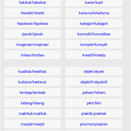
hakikat/hakekat
karier/karir
hierarki/hirarki
karisma/kharisma
hipotesis/hipotesa
kategori/katagori
ijazah/ijasah
komoditi/komoditas
imaginasi/imajinasi
komplet/komplit
imbau/himbau
kreatif/kreatip
kualitas/kwalitas
objek/obyek
kuitansi/kwitansi
objektif/obyektif
lembap/lembab
paham/faham
lubang/lobang
pikir/fikir
makhluk/mahluk
praktik/praktek
masjid/mesjid
provinsi/propinsi