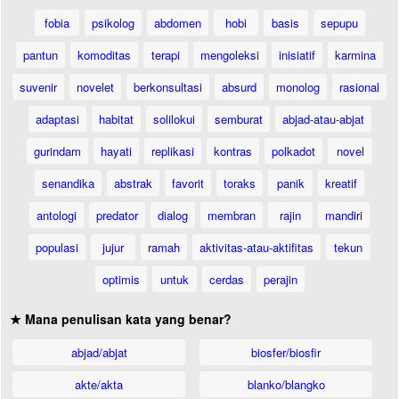
fobia
psikolog
abdomen
hobi
basis
sepupu
pantun
komoditas
terapi
mengoleksi
inisiatif
karmina
suvenir
novelet
berkonsultasi
absurd
monolog
rasional
adaptasi
habitat
solilokui
semburat
abjad-atau-abjat
gurindam
hayati
replikasi
kontras
polkadot
novel
senandika
abstrak
favorit
toraks
panik
kreatif
antologi
predator
dialog
membran
rajin
mandiri
populasi
jujur
ramah
aktivitas-atau-aktifitas
tekun
optimis
untuk
cerdas
perajin
★ Mana penulisan kata yang benar?
abjad/abjat
biosfer/biosfir
akte/akta
blanko/blangko