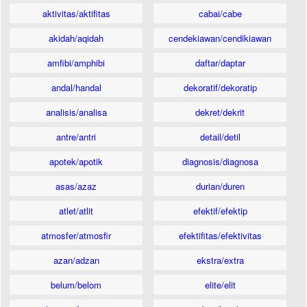
aktivitas/aktifitas
cabai/cabe
akidah/aqidah
cendekiawan/cendikiawan
amfibi/amphibi
daftar/daptar
andal/handal
dekoratif/dekoratip
analisis/analisa
dekret/dekrit
antre/antri
detail/detil
apotek/apotik
diagnosis/diagnosa
asas/azaz
durian/duren
atlet/atlit
efektif/efektip
atmosfer/atmosfir
efektifitas/efektivitas
azan/adzan
ekstra/extra
belum/belom
elite/elit