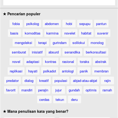
★ Pencarian populer
fobia
psikolog
abdomen
hobi
sepupu
pantun
basis
komoditas
karmina
novelet
habitat
suvenir
mengoleksi
terapi
gurindam
solilokui
monolog
semburat
inisiatif
absurd
senandika
berkonsultasi
novel
adaptasi
kontras
rasional
toraks
abstrak
replikasi
hayati
polkadot
antologi
panik
membran
predator
dialog
kreatif
populasi
abjad-atau-abjat
rajin
favorit
mandiri
perajin
jujur
gundah
optimis
ramah
cerdas
tekun
deru
★ Mana penulisan kata yang benar?