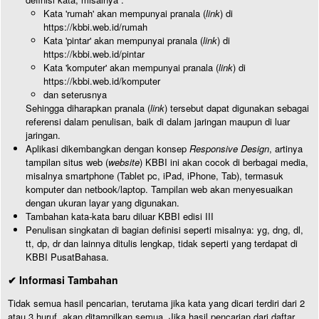
Kata 'rumah' akan mempunyai pranala (
link
) di
https://kbbi.web.id/rumah
Kata 'pintar' akan mempunyai pranala (
link
) di
https://kbbi.web.id/pintar
Kata 'komputer' akan mempunyai pranala (
link
) di
https://kbbi.web.id/komputer
dan seterusnya
Sehingga diharapkan pranala (
link
) tersebut dapat digunakan sebagai
referensi dalam penulisan, baik di dalam jaringan maupun di luar
jaringan.
Aplikasi dikembangkan dengan konsep
Responsive Design
, artinya
tampilan situs web (
website
) KBBI ini akan cocok di berbagai media,
misalnya smartphone (Tablet pc, iPad, iPhone, Tab), termasuk
komputer dan netbook/laptop. Tampilan web akan menyesuaikan
dengan ukuran layar yang digunakan.
Tambahan kata-kata baru diluar KBBI edisi III
Penulisan singkatan di bagian definisi seperti misalnya: yg, dng, dl,
tt, dp, dr dan lainnya ditulis lengkap, tidak seperti yang terdapat di
KBBI PusatBahasa.
✔ Informasi Tambahan
Tidak semua hasil pencarian, terutama jika kata yang dicari terdiri dari 2
atau 3 huruf, akan ditampilkan semua. Jika hasil pencarian dari daftar