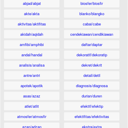
abjad/abjat
biosfer/biosfir
akte/akta
blanko/blangko
aktivitas/aktifitas
cabai/cabe
akidah/aqidah
cendekiawan/cendikiawan
amfibi/amphibi
daftar/daptar
andal/handal
dekoratif/dekoratip
analisis/analisa
dekret/dekrit
antre/antri
detail/detil
apotek/apotik
diagnosis/diagnosa
asas/azaz
durian/duren
atlet/atlit
efektif/efektip
atmosfer/atmosfir
efektifitas/efektivitas
azan/adzan
ekstra/extra