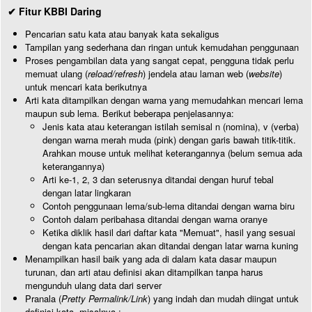
✔ Fitur KBBI Daring
Pencarian satu kata atau banyak kata sekaligus
Tampilan yang sederhana dan ringan untuk kemudahan penggunaan
Proses pengambilan data yang sangat cepat, pengguna tidak perlu
memuat ulang (
reload/refresh
) jendela atau laman web (
website
)
untuk mencari kata berikutnya
Arti kata ditampilkan dengan warna yang memudahkan mencari lema
maupun sub lema. Berikut beberapa penjelasannya:
Jenis kata atau keterangan istilah semisal n (nomina), v (verba)
dengan warna merah muda (pink) dengan garis bawah titik-titik.
Arahkan mouse untuk melihat keterangannya (belum semua ada
keterangannya)
Arti ke-1, 2, 3 dan seterusnya ditandai dengan huruf tebal
dengan latar lingkaran
Contoh penggunaan lema/sub-lema ditandai dengan warna biru
Contoh dalam peribahasa ditandai dengan warna oranye
Ketika diklik hasil dari daftar kata "Memuat", hasil yang sesuai
dengan kata pencarian akan ditandai dengan latar warna kuning
Menampilkan hasil baik yang ada di dalam kata dasar maupun
turunan, dan arti atau definisi akan ditampilkan tanpa harus
mengunduh ulang data dari server
Pranala (
Pretty Permalink/Link
) yang indah dan mudah diingat untuk
definisi kata, misalnya :