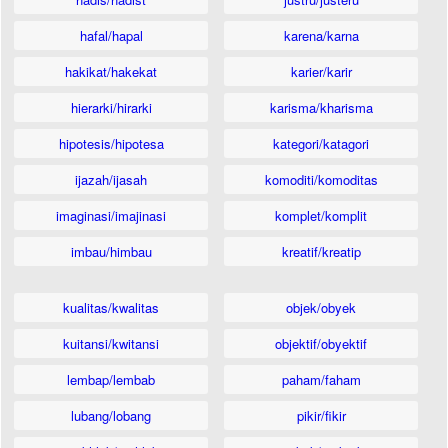
hafal/hapal
karena/karna
hakikat/hakekat
karier/karir
hierarki/hirarki
karisma/kharisma
hipotesis/hipotesa
kategori/katagori
ijazah/ijasah
komoditi/komoditas
imaginasi/imajinasi
komplet/komplit
imbau/himbau
kreatif/kreatip
kualitas/kwalitas
objek/obyek
kuitansi/kwitansi
objektif/obyektif
lembap/lembab
paham/faham
lubang/lobang
pikir/fikir