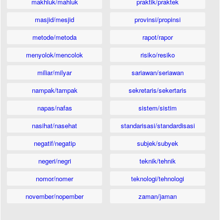
makhluk/mahluk
praktik/praktek
masjid/mesjid
provinsi/propinsi
metode/metoda
rapot/rapor
menyolok/mencolok
risiko/resiko
miliar/milyar
sariawan/seriawan
nampak/tampak
sekretaris/sekertaris
napas/nafas
sistem/sistim
nasihat/nasehat
standarisasi/standardisasi
negatif/negatip
subjek/subyek
negeri/negri
teknik/tehnik
nomor/nomer
teknologi/tehnologi
november/nopember
zaman/jaman