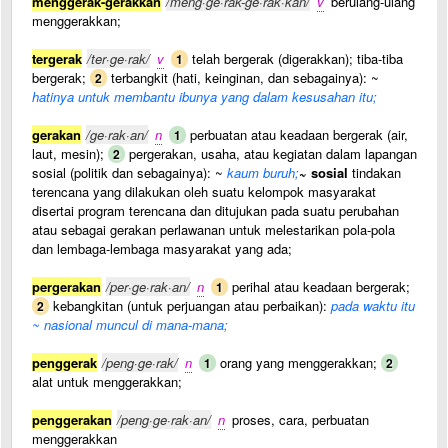
menggerak-gerakkan
/meng·ge·rak-ge·rak·kan/
v
berulang-ulang
menggerakkan;
tergerak
/ter·ge·rak/
v
telah bergerak (digerakkan); tiba-tiba
1
bergerak;
terbangkit (hati, keinginan, dan sebagainya): ~
2
hatinya untuk membantu ibunya yang dalam kesusahan itu;
gerakan
/ge·rak·an/
n
perbuatan atau keadaan bergerak (air,
1
laut, mesin);
pergerakan, usaha, atau kegiatan dalam lapangan
2
sosial (politik dan sebagainya): ~
kaum buruh;
~ sosial
tindakan
terencana yang dilakukan oleh suatu kelompok masyarakat
disertai program terencana dan ditujukan pada suatu perubahan
atau sebagai gerakan perlawanan untuk melestarikan pola-pola
dan lembaga-lembaga masyarakat yang ada;
pergerakan
/per·ge·rak·an/
n
perihal atau keadaan bergerak;
1
kebangkitan (untuk perjuangan atau perbaikan):
pada waktu itu
2
~ nasional muncul di mana-mana;
penggerak
/peng·ge·rak/
n
orang yang menggerakkan;
1
2
alat untuk menggerakkan;
penggerakan
/peng·ge·rak·an/
n
proses, cara, perbuatan
menggerakkan