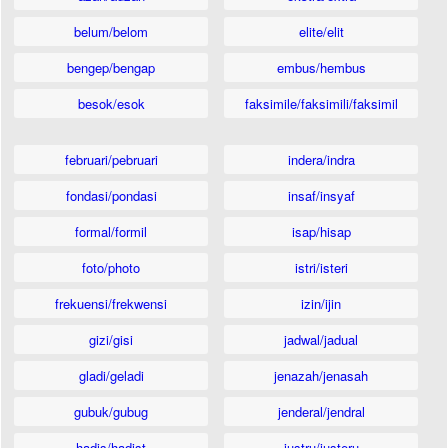
belum/belom
elite/elit
bengep/bengap
embus/hembus
besok/esok
faksimile/faksimili/faksimil
februari/pebruari
indera/indra
fondasi/pondasi
insaf/insyaf
formal/formil
isap/hisap
foto/photo
istri/isteri
frekuensi/frekwensi
izin/ijin
gizi/gisi
jadwal/jadual
gladi/geladi
jenazah/jenasah
gubuk/gubug
jenderal/jendral
hadis/hadist
justru/justeru