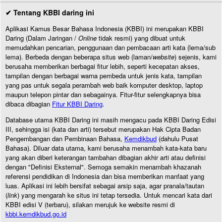
✔ Tentang KBBI daring ini
Aplikasi Kamus Besar Bahasa Indonesia (KBBI) ini merupakan KBBI
Daring (Dalam Jaringan /
Online
tidak resmi) yang dibuat untuk
memudahkan pencarian, penggunaan dan pembacaan arti kata (lema/sub
lema). Berbeda dengan beberapa situs web (laman/
website
) sejenis, kami
berusaha memberikan berbagai fitur lebih, seperti kecepatan akses,
tampilan dengan berbagai warna pembeda untuk jenis kata, tampilan
yang pas untuk segala perambah web baik komputer desktop, laptop
maupun telepon pintar dan sebagainya. Fitur-fitur selengkapnya bisa
dibaca dibagian
Fitur KBBI Daring
.
Database utama KBBI Daring ini masih mengacu pada KBBI Daring Edisi
III, sehingga isi (kata dan arti) tersebut merupakan Hak Cipta Badan
Pengembangan dan Pembinaan Bahasa,
Kemdikbud
(dahulu Pusat
Bahasa). Diluar data utama, kami berusaha menambah kata-kata baru
yang akan diberi keterangan tambahan dibagian akhir arti atau definisi
dengan "Definisi Eksternal". Semoga semakin menambah khazanah
referensi pendidikan di Indonesia dan bisa memberikan manfaat yang
luas. Aplikasi ini lebih bersifat sebagai arsip saja, agar pranala/tautan
(
link
) yang mengarah ke situs ini tetap tersedia. Untuk mencari kata dari
KBBI edisi V (terbaru), silakan merujuk ke website resmi di
kbbi.kemdikbud.go.id