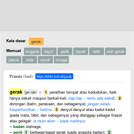
Kata dasar
gerak
Memuat
anggota
daya
gerik
jepret
latih
olah gerak
1
pasuk
roda
sendi
tenaga
1
Pranala (
link
):
https://kbbi.web.id/gerak
gerak
/ge·rak/
n
peralihan tempat atau kedudukan, baik
1
hanya sekali maupun berkali-kali:
tiap-tiap -- tentu ada sebab;
2
dorongan (batin, perasaan, dan sebagainya):
jangan selalu
kauperturutkan -- hatimu;
denyut-denyut atau kedut-kedut
3
(pada mata, bibir, dan sebagainya) yang dianggap sebagai firasat
atau gelagat:
ia risau akan -- pada matanya;
-- badan
olahraga;
-- gerik
berbagai-bagai gerak (pada anggota badan);
1
2