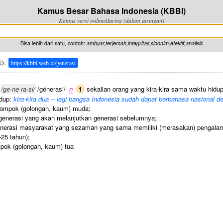
Kamus Besar Bahasa Indonesia (KBBI)
Kamus versi online/daring (dalam jaringan)
Bisa lebih dari satu, contoh:
ambyar,terjemah,integritas,sinonim,efektif,analisis
k
):
https://kbbi.web.id/generasi
/ge·ne·ra·si/
/génerasi/
n
sekalian orang yang kira-kira sama waktu hidu
1
idup:
kira-kira dua -- lagi bangsa Indonesia sudah dapat berbahasa nasional d
ompok (golongan, kaum) muda;
enerasi yang akan melanjutkan generasi sebelumnya;
nerasi masyarakat yang sezaman yang sama memiliki (merasakan) pengalaman
25 tahun);
pok (golongan, kaum) tua