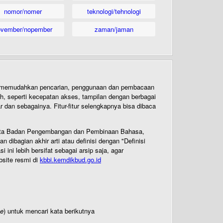
nomor/nomer
teknologi/tehnologi
ovember/nopember
zaman/jaman
uk memudahkan pencarian, penggunaan dan pembacaan
ih, seperti kecepatan akses, tampilan dengan berbagai
dan sebagainya. Fitur-fitur selengkapnya bisa dibaca
 Cipta Badan Pengembangan dan Pembinaan Bahasa,
ibagian akhir arti atau definisi dengan "Definisi
ni lebih bersifat sebagai arsip saja, agar
bsite resmi di
kbbi.kemdikbud.go.id
te
) untuk mencari kata berikutnya