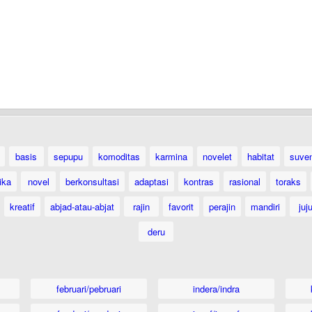
basis
sepupu
komoditas
karmina
novelet
habitat
suven
ika
novel
berkonsultasi
adaptasi
kontras
rasional
toraks
kreatif
abjad-atau-abjat
rajin
favorit
perajin
mandiri
juj
deru
februari/pebruari
indera/indra