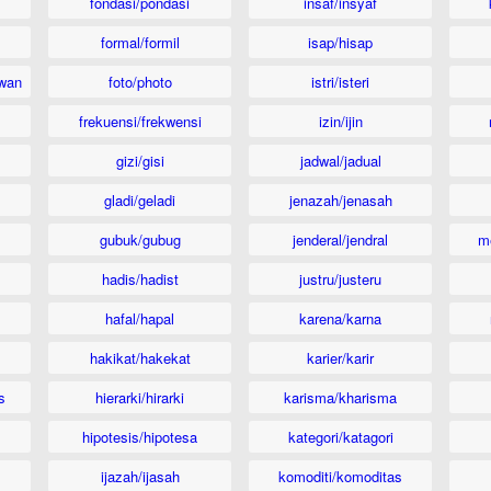
fondasi/pondasi
insaf/insyaf
formal/formil
isap/hisap
wan
foto/photo
istri/isteri
frekuensi/frekwensi
izin/ijin
gizi/gisi
jadwal/jadual
gladi/geladi
jenazah/jenasah
gubuk/gubug
jenderal/jendral
m
hadis/hadist
justru/justeru
hafal/hapal
karena/karna
hakikat/hakekat
karier/karir
s
hierarki/hirarki
karisma/kharisma
hipotesis/hipotesa
kategori/katagori
ijazah/ijasah
komoditi/komoditas