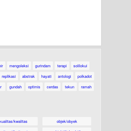
ir
mengoleksi
gurindam
terapi
solilokui
replikasi
abstrak
hayati
antologi
polkadot
ur
gundah
optimis
cerdas
tekun
ramah
kualitas/kwalitas
objek/obyek