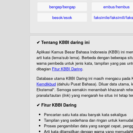
bengep/bengap
embus/hembus
besok/esok
faksimile/faksimili/faks
✔ Tentang KBBI daring ini
Aplikasi Kamus Besar Bahasa Indonesia (KBBI) ini me
arti kata (lema/sub lema). Berbeda dengan beberapa sit
warna pembeda untuk jenis kata, tampilan yang pas unt
dibagian
Fitur KBBI Daring
.
Database utama KBBI Daring ini masih mengacu pada KB
Kemdikbud
(dahulu Pusat Bahasa). Diluar data utama, k
Eksternal". Semoga semakin menambah khazanah referensi
pranala/tautan (
link
) yang mengarah ke situs ini tetap te
✔ Fitur KBBI Daring
Pencarian satu kata atau banyak kata sekaligus
Tampilan yang sederhana dan ringan untuk kemud
Proses pengambilan data yang sangat cepat, pengg
Arti kata ditampilkan dengan warna yang memudah