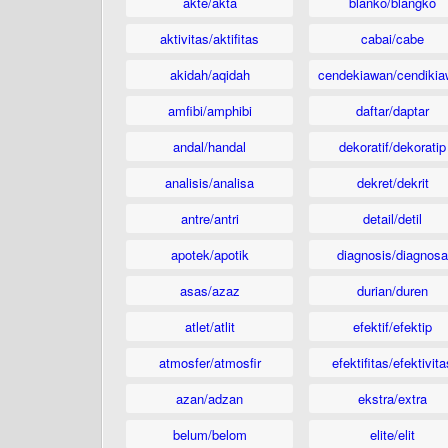
akte/akta
blanko/blangko
aktivitas/aktifitas
cabai/cabe
akidah/aqidah
cendekiawan/cendikia
amfibi/amphibi
daftar/daptar
andal/handal
dekoratif/dekoratip
analisis/analisa
dekret/dekrit
antre/antri
detail/detil
apotek/apotik
diagnosis/diagnosa
asas/azaz
durian/duren
atlet/atlit
efektif/efektip
atmosfer/atmosfir
efektifitas/efektivita
azan/adzan
ekstra/extra
belum/belom
elite/elit