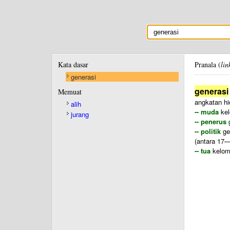
Kata dasar
Pranala (
lin
generasi
generasi
Memuat
angkatan h
alih
-- muda
kel
jurang
-- penerus
g
-- politik
ge
(antara 17—
-- tua
kelom