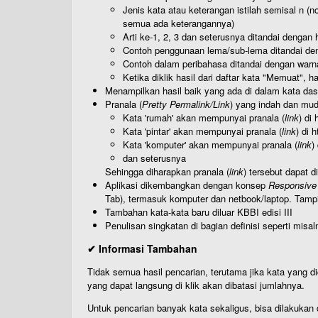
Jenis kata atau keterangan istilah semisal n (
semua ada keterangannya)
Arti ke-1, 2, 3 dan seterusnya ditandai dengan h
Contoh penggunaan lema/sub-lema ditandai den
Contoh dalam peribahasa ditandai dengan warn
Ketika diklik hasil dari daftar kata "Memuat", 
Menampilkan hasil baik yang ada di dalam kata dasa
Pranala (
Pretty Permalink/Link
) yang indah dan muda
Kata 'rumah' akan mempunyai pranala (
link
) di
Kata 'pintar' akan mempunyai pranala (
link
) di 
Kata 'komputer' akan mempunyai pranala (
link
)
dan seterusnya
Sehingga diharapkan pranala (
link
) tersebut dapat d
Aplikasi dikembangkan dengan konsep
Responsive
Tab), termasuk komputer dan netbook/laptop. Tamp
Tambahan kata-kata baru diluar KBBI edisi III
Penulisan singkatan di bagian definisi seperti misal
✔ Informasi Tambahan
Tidak semua hasil pencarian, terutama jika kata yang di
yang dapat langsung di klik akan dibatasi jumlahnya.
Untuk pencarian banyak kata sekaligus, bisa dilakuk