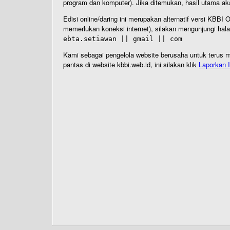
program dan komputer). Jika ditemukan, hasil utama ak
Edisi online/daring ini merupakan alternatif versi KBB
memerlukan koneksi internet), silakan mengunjungi hal
ebta.setiawan || gmail || com
Kami sebagai pengelola website berusaha untuk terus me
pantas di website kbbi.web.id, ini silakan klik
Laporkan I