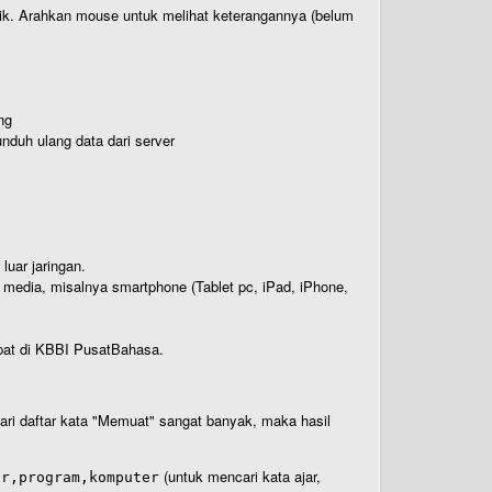
titik. Arahkan mouse untuk melihat keterangannya (belum
ng
nduh ulang data dari server
luar jaringan.
i media, misalnya smartphone (Tablet pc, iPad, iPhone,
rdapat di KBBI PusatBahasa.
 dari daftar kata "Memuat" sangat banyak, maka hasil
(untuk mencari kata ajar,
ar,program,komputer