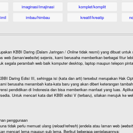
imaginasi/imajinasi
komplet/komplit
imil
imbau/himbau
kreatif/kreatip
n
rupakan KBBI Daring (Dalam Jaringan /
Online
tidak resmi) yang dibuat unt
us web (laman/
website
) sejenis, kami berusaha memberikan berbagai fitur leb
uk segala perambah web baik komputer desktop, laptop maupun telepon pintar 
BI Daring Edisi III, sehingga isi (kata dan arti) tersebut merupakan Hak
ami berusaha menambah kata-kata baru yang akan diberi keterangan tambahan d
 pendidikan di Indonesia dan bisa memberikan manfaat yang luas. Aplikasi i
rsedia. Untuk mencari kata dari KBBI edisi V (terbaru), silakan merujuk ke we
ahan penggunaan
una tidak perlu memuat ulang (
reload/refresh
) jendela atau laman web (
websi
kan mencari lema maupun sub lema. Berikut beberapa penjelasannya: