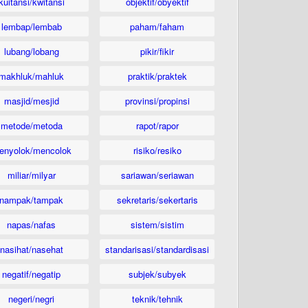
kuitansi/kwitansi
objektif/obyektif
lembap/lembab
paham/faham
lubang/lobang
pikir/fikir
makhluk/mahluk
praktik/praktek
masjid/mesjid
provinsi/propinsi
metode/metoda
rapot/rapor
enyolok/mencolok
risiko/resiko
miliar/milyar
sariawan/seriawan
nampak/tampak
sekretaris/sekertaris
napas/nafas
sistem/sistim
nasihat/nasehat
standarisasi/standardisasi
negatif/negatip
subjek/subyek
negeri/negri
teknik/tehnik