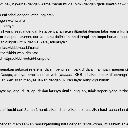
nomina), v (verba) dengan warna merah muda (pink) dengan garis bawah titik-
uruf tebal dengan latar lingkaran
gan warna biru
a oranye
hasil yang sesuai dengan kata pencarian akan ditandai dengan latar warna kuni
r maupun turunan, dan arti atau definisi akan ditampilkan tanpa harus mengu
h diingat untuk definisi kata, misalnya :
 https://kbbi.web.id/rumah
https://kbbi.web.id/pintar
 di https://kbbi.web.id/komputer
igunakan sebagai referensi dalam penulisan, baik di dalam jaringan maupun di 
 Design
, artinya tampilan situs web (
website
) KBBI ini akan cocok di berbaga
ilan web akan menyesuaikan dengan ukuran layar yang digunakan.
nya: yg, dng, dl, tt, dp, dr dan lainnya ditulis lengkap, tidak seperti yang te
cari terdiri dari 2 atau 3 huruf, akan ditampilkan semua. Jika hasil pencarian
an dengan memisahkan masing-masing kata dengan tanda koma, misalnya:
aj