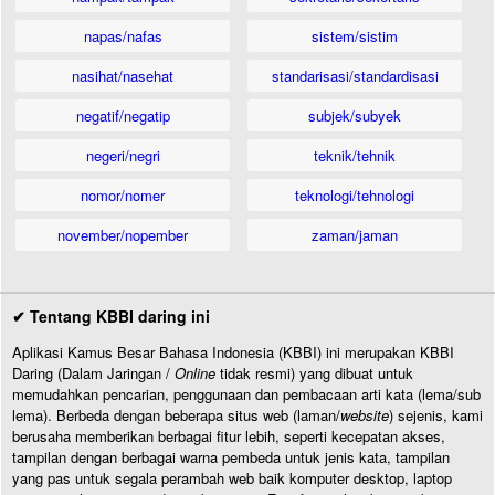
napas/nafas
sistem/sistim
nasihat/nasehat
standarisasi/standardisasi
negatif/negatip
subjek/subyek
negeri/negri
teknik/tehnik
nomor/nomer
teknologi/tehnologi
november/nopember
zaman/jaman
✔ Tentang KBBI daring ini
Aplikasi Kamus Besar Bahasa Indonesia (KBBI) ini merupakan KBBI
Daring (Dalam Jaringan /
Online
tidak resmi) yang dibuat untuk
memudahkan pencarian, penggunaan dan pembacaan arti kata (lema/sub
lema). Berbeda dengan beberapa situs web (laman/
website
) sejenis, kami
berusaha memberikan berbagai fitur lebih, seperti kecepatan akses,
tampilan dengan berbagai warna pembeda untuk jenis kata, tampilan
yang pas untuk segala perambah web baik komputer desktop, laptop