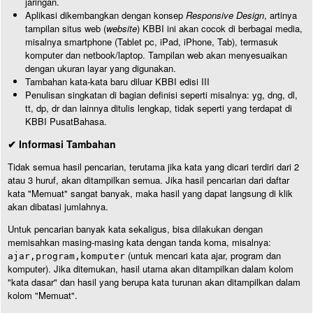
jaringan.
Aplikasi dikembangkan dengan konsep
Responsive Design
, artinya
tampilan situs web (
website
) KBBI ini akan cocok di berbagai media,
misalnya smartphone (Tablet pc, iPad, iPhone, Tab), termasuk
komputer dan netbook/laptop. Tampilan web akan menyesuaikan
dengan ukuran layar yang digunakan.
Tambahan kata-kata baru diluar KBBI edisi III
Penulisan singkatan di bagian definisi seperti misalnya: yg, dng, dl,
tt, dp, dr dan lainnya ditulis lengkap, tidak seperti yang terdapat di
KBBI PusatBahasa.
✔ Informasi Tambahan
Tidak semua hasil pencarian, terutama jika kata yang dicari terdiri dari 2
atau 3 huruf, akan ditampilkan semua. Jika hasil pencarian dari daftar
kata "Memuat" sangat banyak, maka hasil yang dapat langsung di klik
akan dibatasi jumlahnya.
Untuk pencarian banyak kata sekaligus, bisa dilakukan dengan
memisahkan masing-masing kata dengan tanda koma, misalnya:
(untuk mencari kata ajar, program dan
ajar,program,komputer
komputer). Jika ditemukan, hasil utama akan ditampilkan dalam kolom
"kata dasar" dan hasil yang berupa kata turunan akan ditampilkan dalam
kolom "Memuat".