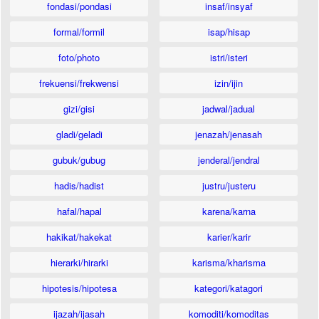
fondasi/pondasi
insaf/insyaf
formal/formil
isap/hisap
foto/photo
istri/isteri
frekuensi/frekwensi
izin/ijin
gizi/gisi
jadwal/jadual
gladi/geladi
jenazah/jenasah
gubuk/gubug
jenderal/jendral
hadis/hadist
justru/justeru
hafal/hapal
karena/karna
hakikat/hakekat
karier/karir
hierarki/hirarki
karisma/kharisma
hipotesis/hipotesa
kategori/katagori
ijazah/ijasah
komoditi/komoditas