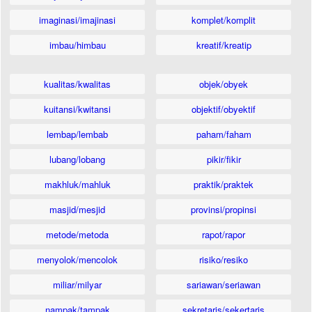
imaginasi/imajinasi
komplet/komplit
imbau/himbau
kreatif/kreatip
kualitas/kwalitas
objek/obyek
kuitansi/kwitansi
objektif/obyektif
lembap/lembab
paham/faham
lubang/lobang
pikir/fikir
makhluk/mahluk
praktik/praktek
masjid/mesjid
provinsi/propinsi
metode/metoda
rapot/rapor
menyolok/mencolok
risiko/resiko
miliar/milyar
sariawan/seriawan
nampak/tampak
sekretaris/sekertaris