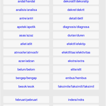
andal/handal
dekoratif/dekoratip
analisis/analisa
dekret/dekrit
antre/antri
detail/detil
apotek/apotik
diagnosis/diagnosa
asas/azaz
durian/duren
atlet/atlit
efektif/efektip
atmosfer/atmosfir
efektifitas/efektivitas
azan/adzan
ekstra/extra
belum/belom
elite/elit
bengep/bengap
embus/hembus
besok/esok
faksimile/faksimili/faksimil
februari/pebruari
indera/indra