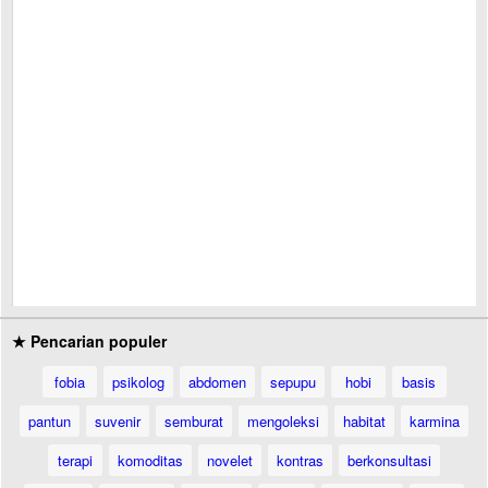
★ Pencarian populer
fobia
psikolog
abdomen
sepupu
hobi
basis
pantun
suvenir
semburat
mengoleksi
habitat
karmina
terapi
komoditas
novelet
kontras
berkonsultasi