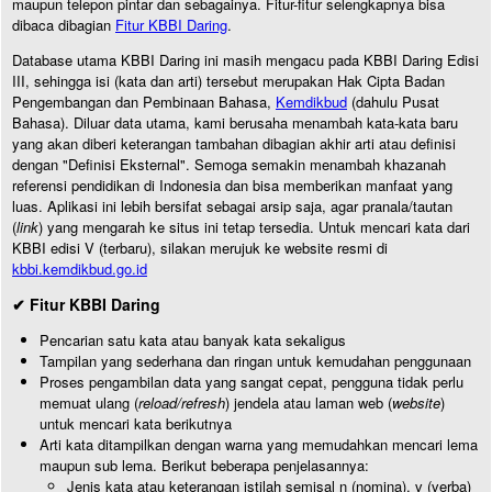
maupun telepon pintar dan sebagainya. Fitur-fitur selengkapnya bisa
dibaca dibagian
Fitur KBBI Daring
.
Database utama KBBI Daring ini masih mengacu pada KBBI Daring Edisi
III, sehingga isi (kata dan arti) tersebut merupakan Hak Cipta Badan
Pengembangan dan Pembinaan Bahasa,
Kemdikbud
(dahulu Pusat
Bahasa). Diluar data utama, kami berusaha menambah kata-kata baru
yang akan diberi keterangan tambahan dibagian akhir arti atau definisi
dengan "Definisi Eksternal". Semoga semakin menambah khazanah
referensi pendidikan di Indonesia dan bisa memberikan manfaat yang
luas. Aplikasi ini lebih bersifat sebagai arsip saja, agar pranala/tautan
(
link
) yang mengarah ke situs ini tetap tersedia. Untuk mencari kata dari
KBBI edisi V (terbaru), silakan merujuk ke website resmi di
kbbi.kemdikbud.go.id
✔ Fitur KBBI Daring
Pencarian satu kata atau banyak kata sekaligus
Tampilan yang sederhana dan ringan untuk kemudahan penggunaan
Proses pengambilan data yang sangat cepat, pengguna tidak perlu
memuat ulang (
reload/refresh
) jendela atau laman web (
website
)
untuk mencari kata berikutnya
Arti kata ditampilkan dengan warna yang memudahkan mencari lema
maupun sub lema. Berikut beberapa penjelasannya:
Jenis kata atau keterangan istilah semisal n (nomina), v (verba)