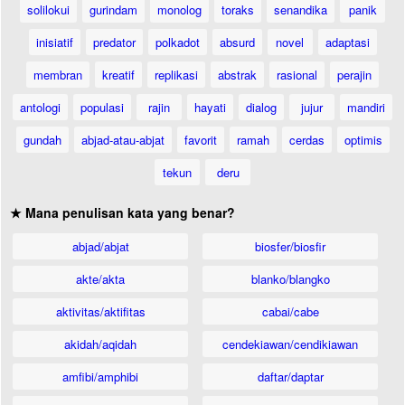
solilokui
gurindam
monolog
toraks
senandika
panik
inisiatif
predator
polkadot
absurd
novel
adaptasi
membran
kreatif
replikasi
abstrak
rasional
perajin
antologi
populasi
rajin
hayati
dialog
jujur
mandiri
gundah
abjad-atau-abjat
favorit
ramah
cerdas
optimis
tekun
deru
★ Mana penulisan kata yang benar?
abjad/abjat
biosfer/biosfir
akte/akta
blanko/blangko
aktivitas/aktifitas
cabai/cabe
akidah/aqidah
cendekiawan/cendikiawan
amfibi/amphibi
daftar/daptar