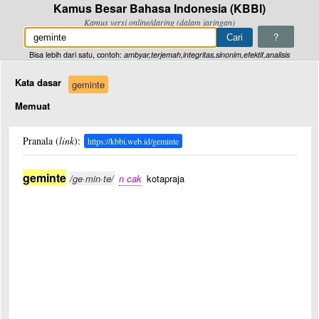
Kamus Besar Bahasa Indonesia (KBBI)
Kamus versi online/daring (dalam jaringan)
?
Bisa lebih dari satu, contoh:
ambyar,terjemah,integritas,sinonim,efektif,analisis
Kata dasar
geminte
Memuat
Pranala (
link
):
https://kbbi.web.id/geminte
geminte
/ge·min·te/
n cak
kotapraja