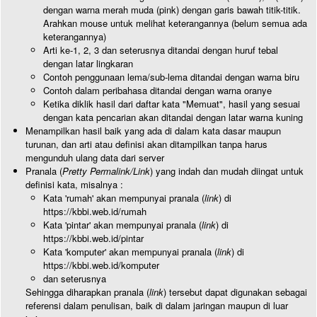
dengan warna merah muda (pink) dengan garis bawah titik-titik.
Arahkan mouse untuk melihat keterangannya (belum semua ada
keterangannya)
Arti ke-1, 2, 3 dan seterusnya ditandai dengan huruf tebal
dengan latar lingkaran
Contoh penggunaan lema/sub-lema ditandai dengan warna biru
Contoh dalam peribahasa ditandai dengan warna oranye
Ketika diklik hasil dari daftar kata "Memuat", hasil yang sesuai
dengan kata pencarian akan ditandai dengan latar warna kuning
Menampilkan hasil baik yang ada di dalam kata dasar maupun
turunan, dan arti atau definisi akan ditampilkan tanpa harus
mengunduh ulang data dari server
Pranala (
Pretty Permalink/Link
) yang indah dan mudah diingat untuk
definisi kata, misalnya :
Kata 'rumah' akan mempunyai pranala (
link
) di
https://kbbi.web.id/rumah
Kata 'pintar' akan mempunyai pranala (
link
) di
https://kbbi.web.id/pintar
Kata 'komputer' akan mempunyai pranala (
link
) di
https://kbbi.web.id/komputer
dan seterusnya
Sehingga diharapkan pranala (
link
) tersebut dapat digunakan sebagai
referensi dalam penulisan, baik di dalam jaringan maupun di luar