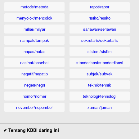
metode/metoda
rapot/rapor
menyolok/mencolok
risiko/resiko
miliar/milyar
sariawan/seriawan
nampak/tampak
sekretaris/sekertaris
napas/nafas
sistem/sistim
nasihat/nasehat
standarisasi/standardisasi
negatif/negatip
subjek/subyek
negeri/negri
teknik/tehnik
nomor/nomer
teknologi/tehnologi
november/nopember
zaman/jaman
✔ Tentang KBBI daring ini