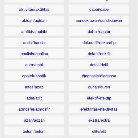
aktivitas/aktifitas
cabai/cabe
akidah/aqidah
cendekiawan/cendikiawan
amfibi/amphibi
daftar/daptar
andal/handal
dekoratif/dekoratip
analisis/analisa
dekret/dekrit
antre/antri
detail/detil
apotek/apotik
diagnosis/diagnosa
asas/azaz
durian/duren
atlet/atlit
efektif/efektip
atmosfer/atmosfir
efektifitas/efektivitas
azan/adzan
ekstra/extra
belum/belom
elite/elit