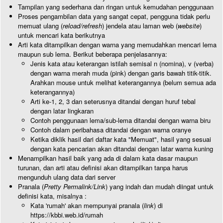
Tampilan yang sederhana dan ringan untuk kemudahan penggunaan
Proses pengambilan data yang sangat cepat, pengguna tidak perlu
memuat ulang (
reload/refresh
) jendela atau laman web (
website
)
untuk mencari kata berikutnya
Arti kata ditampilkan dengan warna yang memudahkan mencari lema
maupun sub lema. Berikut beberapa penjelasannya:
Jenis kata atau keterangan istilah semisal n (nomina), v (verba)
dengan warna merah muda (pink) dengan garis bawah titik-titik.
Arahkan mouse untuk melihat keterangannya (belum semua ada
keterangannya)
Arti ke-1, 2, 3 dan seterusnya ditandai dengan huruf tebal
dengan latar lingkaran
Contoh penggunaan lema/sub-lema ditandai dengan warna biru
Contoh dalam peribahasa ditandai dengan warna oranye
Ketika diklik hasil dari daftar kata "Memuat", hasil yang sesuai
dengan kata pencarian akan ditandai dengan latar warna kuning
Menampilkan hasil baik yang ada di dalam kata dasar maupun
turunan, dan arti atau definisi akan ditampilkan tanpa harus
mengunduh ulang data dari server
Pranala (
Pretty Permalink/Link
) yang indah dan mudah diingat untuk
definisi kata, misalnya :
Kata 'rumah' akan mempunyai pranala (
link
) di
https://kbbi.web.id/rumah