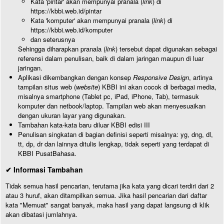
Kata 'pintar' akan mempunyai pranala (
link
) di
https://kbbi.web.id/pintar
Kata 'komputer' akan mempunyai pranala (
link
) di
https://kbbi.web.id/komputer
dan seterusnya
Sehingga diharapkan pranala (
link
) tersebut dapat digunakan sebagai
referensi dalam penulisan, baik di dalam jaringan maupun di luar
jaringan.
Aplikasi dikembangkan dengan konsep
Responsive Design
, artinya
tampilan situs web (
website
) KBBI ini akan cocok di berbagai media,
misalnya smartphone (Tablet pc, iPad, iPhone, Tab), termasuk
komputer dan netbook/laptop. Tampilan web akan menyesuaikan
dengan ukuran layar yang digunakan.
Tambahan kata-kata baru diluar KBBI edisi III
Penulisan singkatan di bagian definisi seperti misalnya: yg, dng, dl,
tt, dp, dr dan lainnya ditulis lengkap, tidak seperti yang terdapat di
KBBI PusatBahasa.
✔ Informasi Tambahan
Tidak semua hasil pencarian, terutama jika kata yang dicari terdiri dari 2
atau 3 huruf, akan ditampilkan semua. Jika hasil pencarian dari daftar
kata "Memuat" sangat banyak, maka hasil yang dapat langsung di klik
akan dibatasi jumlahnya.