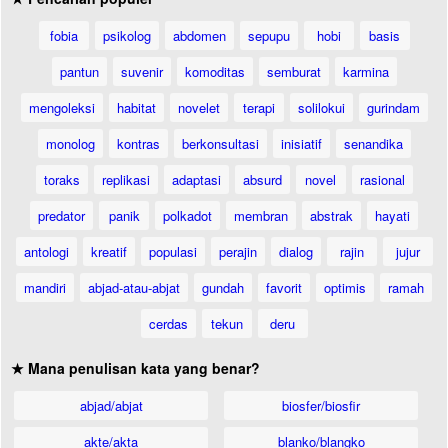
fobia
psikolog
abdomen
sepupu
hobi
basis
pantun
suvenir
komoditas
semburat
karmina
mengoleksi
habitat
novelet
terapi
solilokui
gurindam
monolog
kontras
berkonsultasi
inisiatif
senandika
toraks
replikasi
adaptasi
absurd
novel
rasional
predator
panik
polkadot
membran
abstrak
hayati
antologi
kreatif
populasi
perajin
dialog
rajin
jujur
mandiri
abjad-atau-abjat
gundah
favorit
optimis
ramah
cerdas
tekun
deru
★ Mana penulisan kata yang benar?
abjad/abjat
biosfer/biosfir
akte/akta
blanko/blangko