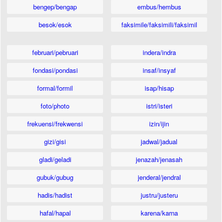
bengep/bengap
embus/hembus
besok/esok
faksimile/faksimili/faksimil
februari/pebruari
indera/indra
fondasi/pondasi
insaf/insyaf
formal/formil
isap/hisap
foto/photo
istri/isteri
frekuensi/frekwensi
izin/ijin
gizi/gisi
jadwal/jadual
gladi/geladi
jenazah/jenasah
gubuk/gubug
jenderal/jendral
hadis/hadist
justru/justeru
hafal/hapal
karena/karna