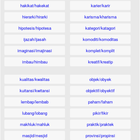
hakikat/hakekat
karier/karir
hierarki/hirarki
karisma/kharisma
hipotesis/hipotesa
kategori/katagori
ijazah/ijasah
komoditi/komoditas
imaginasi/imajinasi
komplet/komplit
imbau/himbau
kreatif/kreatip
kualitas/kwalitas
objek/obyek
kuitansi/kwitansi
objektif/obyektif
lembap/lembab
paham/faham
lubang/lobang
pikir/fikir
makhluk/mahluk
praktik/praktek
masjid/mesjid
provinsi/propinsi