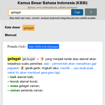
Kamus Besar Bahasa Indonesia (KBBI)
Kamus versi online/daring (dalam jaringan)
?
Bisa lebih dari satu, contoh:
ambyar,terjemah,integritas,sinonim,efektif,analisis
Kata dasar
gelagat
Memuat
Pranala (
link
):
https://kbbi.web.id/gelagat
gelagat
/ge·la·gat/
n
yang menjadi tanda atau alamat akan
1
terjadinya suatu peristiwa:
ada -- pemerintah akan menaikkan gaji
pegawai
;
gerak-gerik; tingkah laku:
menilik -- nya anak-anak
2
nakal itu akan membuat gara-gara lagi
;
-- baik
alamat baik;
-- buruk
alamat buruk;
-- masa
gelagat zaman;
-- zaman
pertanda zaman