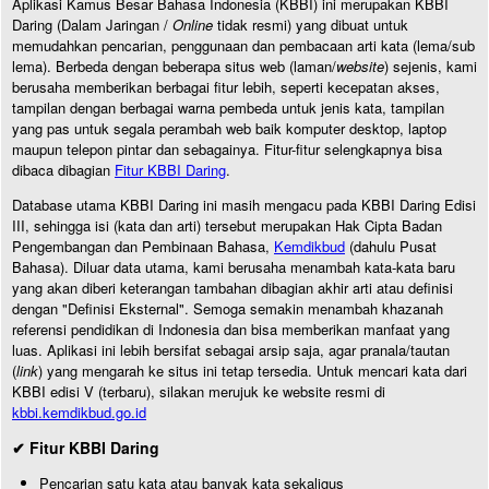
Aplikasi Kamus Besar Bahasa Indonesia (KBBI) ini merupakan KBBI
Daring (Dalam Jaringan /
Online
tidak resmi) yang dibuat untuk
memudahkan pencarian, penggunaan dan pembacaan arti kata (lema/sub
lema). Berbeda dengan beberapa situs web (laman/
website
) sejenis, kami
berusaha memberikan berbagai fitur lebih, seperti kecepatan akses,
tampilan dengan berbagai warna pembeda untuk jenis kata, tampilan
yang pas untuk segala perambah web baik komputer desktop, laptop
maupun telepon pintar dan sebagainya. Fitur-fitur selengkapnya bisa
dibaca dibagian
Fitur KBBI Daring
.
Database utama KBBI Daring ini masih mengacu pada KBBI Daring Edisi
III, sehingga isi (kata dan arti) tersebut merupakan Hak Cipta Badan
Pengembangan dan Pembinaan Bahasa,
Kemdikbud
(dahulu Pusat
Bahasa). Diluar data utama, kami berusaha menambah kata-kata baru
yang akan diberi keterangan tambahan dibagian akhir arti atau definisi
dengan "Definisi Eksternal". Semoga semakin menambah khazanah
referensi pendidikan di Indonesia dan bisa memberikan manfaat yang
luas. Aplikasi ini lebih bersifat sebagai arsip saja, agar pranala/tautan
(
link
) yang mengarah ke situs ini tetap tersedia. Untuk mencari kata dari
KBBI edisi V (terbaru), silakan merujuk ke website resmi di
kbbi.kemdikbud.go.id
✔ Fitur KBBI Daring
Pencarian satu kata atau banyak kata sekaligus