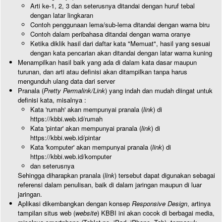
Arti ke-1, 2, 3 dan seterusnya ditandai dengan huruf tebal
dengan latar lingkaran
Contoh penggunaan lema/sub-lema ditandai dengan warna biru
Contoh dalam peribahasa ditandai dengan warna oranye
Ketika diklik hasil dari daftar kata "Memuat", hasil yang sesuai
dengan kata pencarian akan ditandai dengan latar warna kuning
Menampilkan hasil baik yang ada di dalam kata dasar maupun
turunan, dan arti atau definisi akan ditampilkan tanpa harus
mengunduh ulang data dari server
Pranala (
Pretty Permalink/Link
) yang indah dan mudah diingat untuk
definisi kata, misalnya :
Kata 'rumah' akan mempunyai pranala (
link
) di
https://kbbi.web.id/rumah
Kata 'pintar' akan mempunyai pranala (
link
) di
https://kbbi.web.id/pintar
Kata 'komputer' akan mempunyai pranala (
link
) di
https://kbbi.web.id/komputer
dan seterusnya
Sehingga diharapkan pranala (
link
) tersebut dapat digunakan sebagai
referensi dalam penulisan, baik di dalam jaringan maupun di luar
jaringan.
Aplikasi dikembangkan dengan konsep
Responsive Design
, artinya
tampilan situs web (
website
) KBBI ini akan cocok di berbagai media,