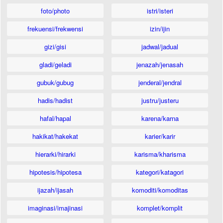
foto/photo
istri/isteri
frekuensi/frekwensi
izin/ijin
gizi/gisi
jadwal/jadual
gladi/geladi
jenazah/jenasah
gubuk/gubug
jenderal/jendral
hadis/hadist
justru/justeru
hafal/hapal
karena/karna
hakikat/hakekat
karier/karir
hierarki/hirarki
karisma/kharisma
hipotesis/hipotesa
kategori/katagori
ijazah/ijasah
komoditi/komoditas
imaginasi/imajinasi
komplet/komplit