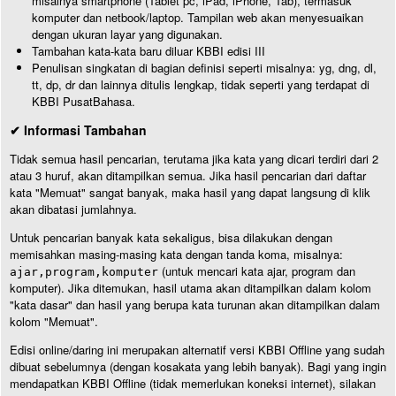
misalnya smartphone (Tablet pc, iPad, iPhone, Tab), termasuk
komputer dan netbook/laptop. Tampilan web akan menyesuaikan
dengan ukuran layar yang digunakan.
Tambahan kata-kata baru diluar KBBI edisi III
Penulisan singkatan di bagian definisi seperti misalnya: yg, dng, dl,
tt, dp, dr dan lainnya ditulis lengkap, tidak seperti yang terdapat di
KBBI PusatBahasa.
✔ Informasi Tambahan
Tidak semua hasil pencarian, terutama jika kata yang dicari terdiri dari 2
atau 3 huruf, akan ditampilkan semua. Jika hasil pencarian dari daftar
kata "Memuat" sangat banyak, maka hasil yang dapat langsung di klik
akan dibatasi jumlahnya.
Untuk pencarian banyak kata sekaligus, bisa dilakukan dengan
memisahkan masing-masing kata dengan tanda koma, misalnya:
(untuk mencari kata ajar, program dan
ajar,program,komputer
komputer). Jika ditemukan, hasil utama akan ditampilkan dalam kolom
"kata dasar" dan hasil yang berupa kata turunan akan ditampilkan dalam
kolom "Memuat".
Edisi online/daring ini merupakan alternatif versi KBBI Offline yang sudah
dibuat sebelumnya (dengan kosakata yang lebih banyak). Bagi yang ingin
mendapatkan KBBI Offline (tidak memerlukan koneksi internet), silakan