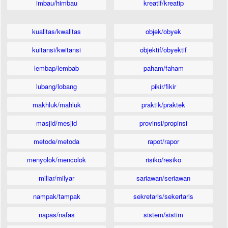
imbau/himbau
kreatif/kreatip
kualitas/kwalitas
objek/obyek
kuitansi/kwitansi
objektif/obyektif
lembap/lembab
paham/faham
lubang/lobang
pikir/fikir
makhluk/mahluk
praktik/praktek
masjid/mesjid
provinsi/propinsi
metode/metoda
rapot/rapor
menyolok/mencolok
risiko/resiko
miliar/milyar
sariawan/seriawan
nampak/tampak
sekretaris/sekertaris
napas/nafas
sistem/sistim