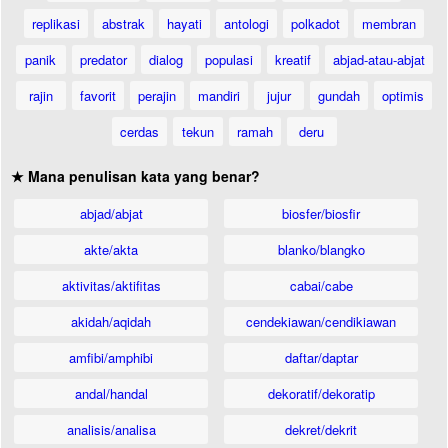
replikasi
abstrak
hayati
antologi
polkadot
membran
panik
predator
dialog
populasi
kreatif
abjad-atau-abjat
rajin
favorit
perajin
mandiri
jujur
gundah
optimis
cerdas
tekun
ramah
deru
★ Mana penulisan kata yang benar?
abjad/abjat
biosfer/biosfir
akte/akta
blanko/blangko
aktivitas/aktifitas
cabai/cabe
akidah/aqidah
cendekiawan/cendikiawan
amfibi/amphibi
daftar/daptar
andal/handal
dekoratif/dekoratip
analisis/analisa
dekret/dekrit