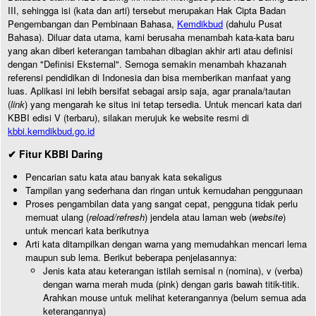
III, sehingga isi (kata dan arti) tersebut merupakan Hak Cipta Badan
Pengembangan dan Pembinaan Bahasa,
Kemdikbud
(dahulu Pusat
Bahasa). Diluar data utama, kami berusaha menambah kata-kata baru
yang akan diberi keterangan tambahan dibagian akhir arti atau definisi
dengan "Definisi Eksternal". Semoga semakin menambah khazanah
referensi pendidikan di Indonesia dan bisa memberikan manfaat yang
luas. Aplikasi ini lebih bersifat sebagai arsip saja, agar pranala/tautan
(
link
) yang mengarah ke situs ini tetap tersedia. Untuk mencari kata dari
KBBI edisi V (terbaru), silakan merujuk ke website resmi di
kbbi.kemdikbud.go.id
✔ Fitur KBBI Daring
Pencarian satu kata atau banyak kata sekaligus
Tampilan yang sederhana dan ringan untuk kemudahan penggunaan
Proses pengambilan data yang sangat cepat, pengguna tidak perlu
memuat ulang (
reload/refresh
) jendela atau laman web (
website
)
untuk mencari kata berikutnya
Arti kata ditampilkan dengan warna yang memudahkan mencari lema
maupun sub lema. Berikut beberapa penjelasannya:
Jenis kata atau keterangan istilah semisal n (nomina), v (verba)
dengan warna merah muda (pink) dengan garis bawah titik-titik.
Arahkan mouse untuk melihat keterangannya (belum semua ada
keterangannya)