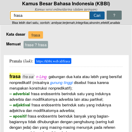
Kamus Besar Bahasa Indonesia (KBBI)
Kamus versi online/daring (dalam jaringan)
?
Bisa lebih dari satu, contoh:
ambyar,terjemah,integritas,sinonim,efektif,analisis
Kata dasar
frasa
Memuat
frase ? frasa
Pranala (
link
):
https://kbbi.web.id/frasa
frasa
/fra·sa/
n Ling
gabungan dua kata atau lebih yang bersifat
nonpredikatif (misalnya
gunung tinggi
disebut frasa karena
merupakan konstruksi nonpredikatif);
-- adverbial
frasa endosentris berinduk satu yang induknya
adverbia dan modifikatornya adverbia lain atau partikel;
-- adjektival
frasa endosentris berinduk satu yang induknya
adjektiva dan modifikatornya adverbia;
-- apositif
frasa endosentris berinduk banyak yang bagian-
bagiannya tidak dihubungkan dengan penghubung (sering kali
dengan jeda) dan yang masing-masing menunjuk pada referen