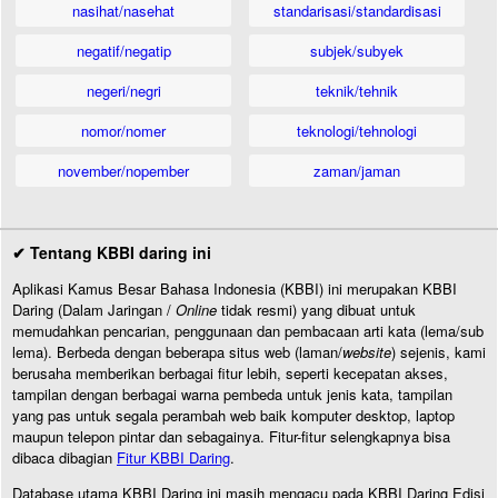
nasihat/nasehat
standarisasi/standardisasi
negatif/negatip
subjek/subyek
negeri/negri
teknik/tehnik
nomor/nomer
teknologi/tehnologi
november/nopember
zaman/jaman
✔ Tentang KBBI daring ini
Aplikasi Kamus Besar Bahasa Indonesia (KBBI) ini merupakan KBBI
Daring (Dalam Jaringan /
Online
tidak resmi) yang dibuat untuk
memudahkan pencarian, penggunaan dan pembacaan arti kata (lema/sub
lema). Berbeda dengan beberapa situs web (laman/
website
) sejenis, kami
berusaha memberikan berbagai fitur lebih, seperti kecepatan akses,
tampilan dengan berbagai warna pembeda untuk jenis kata, tampilan
yang pas untuk segala perambah web baik komputer desktop, laptop
maupun telepon pintar dan sebagainya. Fitur-fitur selengkapnya bisa
dibaca dibagian
Fitur KBBI Daring
.
Database utama KBBI Daring ini masih mengacu pada KBBI Daring Edisi