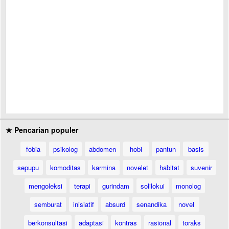
★ Pencarian populer
fobia
psikolog
abdomen
hobi
pantun
basis
sepupu
komoditas
karmina
novelet
habitat
suvenir
mengoleksi
terapi
gurindam
solilokui
monolog
semburat
inisiatif
absurd
senandika
novel
berkonsultasi
adaptasi
kontras
rasional
toraks