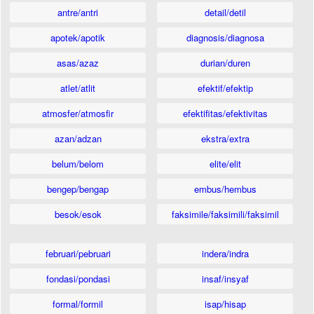
antre/antri
detail/detil
apotek/apotik
diagnosis/diagnosa
asas/azaz
durian/duren
atlet/atlit
efektif/efektip
atmosfer/atmosfir
efektifitas/efektivitas
azan/adzan
ekstra/extra
belum/belom
elite/elit
bengep/bengap
embus/hembus
besok/esok
faksimile/faksimili/faksimil
februari/pebruari
indera/indra
fondasi/pondasi
insaf/insyaf
formal/formil
isap/hisap