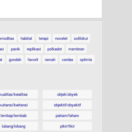
omoditas
habitat
terapi
novelet
solilokui
asi
panik
replikasi
polkadot
membran
at
gundah
favorit
ramah
cerdas
optimis
kualitas/kwalitas
objek/obyek
kuitansi/kwitansi
objektif/obyektif
lembap/lembab
paham/faham
lubang/lobang
pikir/fikir