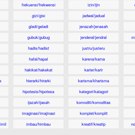
frekuensi/frekwensi
izin/ijin
gizi/gisi
jadwal/jadual
gladi/geladi
jenazah/jenasah
gubuk/gubug
jenderal/jendral
m
hadis/hadist
justru/justeru
hafal/hapal
karena/karna
hakikat/hakekat
karier/karir
s
hierarki/hirarki
karisma/kharisma
hipotesis/hipotesa
kategori/katagori
ijazah/ijasah
komoditi/komoditas
imaginasi/imajinasi
komplet/komplit
imil
imbau/himbau
kreatif/kreatip
n