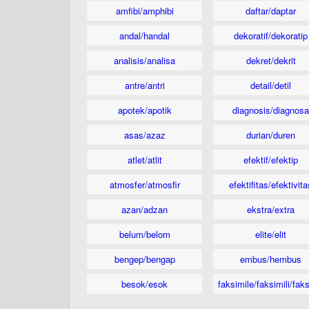
amfibi/amphibi
daftar/daptar
andal/handal
dekoratif/dekoratip
analisis/analisa
dekret/dekrit
antre/antri
detail/detil
apotek/apotik
diagnosis/diagnosa
asas/azaz
durian/duren
atlet/atlit
efektif/efektip
atmosfer/atmosfir
efektifitas/efektivita
azan/adzan
ekstra/extra
belum/belom
elite/elit
bengep/bengap
embus/hembus
besok/esok
faksimile/faksimili/faks