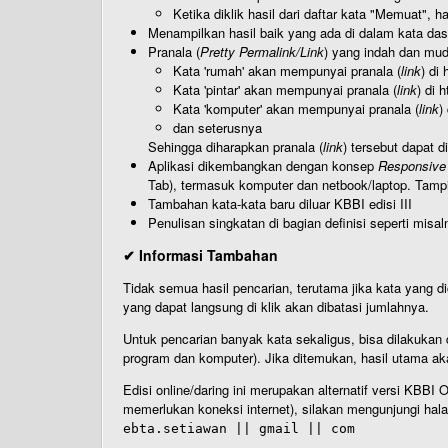
Ketika diklik hasil dari daftar kata "Memuat", 
Menampilkan hasil baik yang ada di dalam kata dasa
Pranala (
Pretty Permalink/Link
) yang indah dan muda
Kata 'rumah' akan mempunyai pranala (
link
) di
Kata 'pintar' akan mempunyai pranala (
link
) di 
Kata 'komputer' akan mempunyai pranala (
link
)
dan seterusnya
Sehingga diharapkan pranala (
link
) tersebut dapat d
Aplikasi dikembangkan dengan konsep
Responsive
Tab), termasuk komputer dan netbook/laptop. Tamp
Tambahan kata-kata baru diluar KBBI edisi III
Penulisan singkatan di bagian definisi seperti misal
✔ Informasi Tambahan
Tidak semua hasil pencarian, terutama jika kata yang di
yang dapat langsung di klik akan dibatasi jumlahnya.
Untuk pencarian banyak kata sekaligus, bisa dilakuk
program dan komputer). Jika ditemukan, hasil utama ak
Edisi online/daring ini merupakan alternatif versi KBB
memerlukan koneksi internet), silakan mengunjungi hal
ebta.setiawan || gmail || com