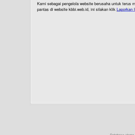
Kami sebagai pengelola website berusaha untuk terus me
pantas di website kbbi.web.id, ini silakan klik
Laporkan I
Database utama 