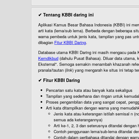
✔ Tentang KBBI daring ini
Aplikasi Kamus Besar Bahasa Indonesia (KBBI) ini me
arti kata (lema/sub lema). Berbeda dengan beberapa sit
warna pembeda untuk jenis kata, tampilan yang pas unt
dibagian
Fitur KBBI Daring
.
Database utama KBBI Daring ini masih mengacu pada KB
Kemdikbud
(dahulu Pusat Bahasa). Diluar data utama, k
Eksternal". Semoga semakin menambah khazanah referensi
pranala/tautan (
link
) yang mengarah ke situs ini tetap te
✔ Fitur KBBI Daring
Pencarian satu kata atau banyak kata sekaligus
Tampilan yang sederhana dan ringan untuk kemud
Proses pengambilan data yang sangat cepat, pengg
Arti kata ditampilkan dengan warna yang memudah
Jenis kata atau keterangan istilah semisal n (
semua ada keterangannya)
Arti ke-1, 2, 3 dan seterusnya ditandai dengan h
Contoh penggunaan lema/sub-lema ditandai den
Contoh dalam peribahasa ditandai dengan warn