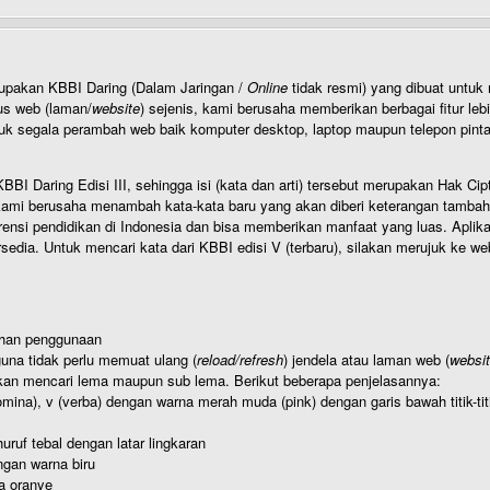
rupakan KBBI Daring (Dalam Jaringan /
Online
tidak resmi) yang dibuat unt
us web (laman/
website
) sejenis, kami berusaha memberikan berbagai fitur leb
uk segala perambah web baik komputer desktop, laptop maupun telepon pintar 
BI Daring Edisi III, sehingga isi (kata dan arti) tersebut merupakan Hak
ami berusaha menambah kata-kata baru yang akan diberi keterangan tambahan d
 pendidikan di Indonesia dan bisa memberikan manfaat yang luas. Aplikasi i
rsedia. Untuk mencari kata dari KBBI edisi V (terbaru), silakan merujuk ke we
ahan penggunaan
una tidak perlu memuat ulang (
reload/refresh
) jendela atau laman web (
websi
kan mencari lema maupun sub lema. Berikut beberapa penjelasannya:
nomina), v (verba) dengan warna merah muda (pink) dengan garis bawah titik-
uruf tebal dengan latar lingkaran
gan warna biru
a oranye