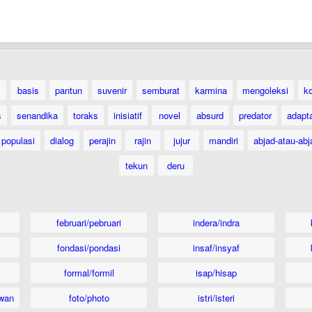
basis
pantun
suvenir
semburat
karmina
mengoleksi
k
s
senandika
toraks
inisiatif
novel
absurd
predator
adapt
populasi
dialog
perajin
rajin
jujur
mandiri
abjad-atau-abj
tekun
deru
februari/pebruari
indera/indra
fondasi/pondasi
insaf/insyaf
formal/formil
isap/hisap
wan
foto/photo
istri/isteri