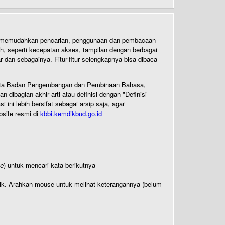
uk memudahkan pencarian, penggunaan dan pembacaan
ih, seperti kecepatan akses, tampilan dengan berbagai
dan sebagainya. Fitur-fitur selengkapnya bisa dibaca
 Cipta Badan Pengembangan dan Pembinaan Bahasa,
ibagian akhir arti atau definisi dengan "Definisi
ni lebih bersifat sebagai arsip saja, agar
bsite resmi di
kbbi.kemdikbud.go.id
te
) untuk mencari kata berikutnya
titik. Arahkan mouse untuk melihat keterangannya (belum