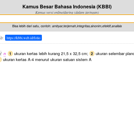
Kamus Besar Bahasa Indonesia (KBBI)
Kamus versi online/daring (dalam jaringan)
Bisa lebih dari satu, contoh:
ambyar,terjemah,integritas,sinonim,efektif,analisis
k
):
https://kbbi.web.id/folio
o/
n
ukuran kertas lebih kurang 21,5 x 32,5 cm;
ukuran selembar plano 
1
2
ukuran kertas A-4 menurut ukuran satuan sistem A
3