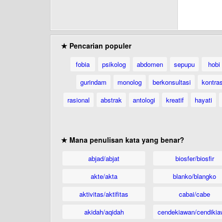
★ Pencarian populer
fobia
psikolog
abdomen
sepupu
hobi
gurindam
monolog
berkonsultasi
kontra
rasional
abstrak
antologi
kreatif
hayati
★ Mana penulisan kata yang benar?
abjad/abjat
biosfer/biosfir
akte/akta
blanko/blangko
aktivitas/aktifitas
cabai/cabe
akidah/aqidah
cendekiawan/cendikia