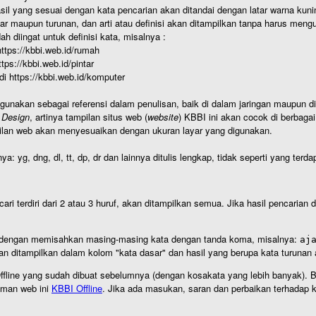
hasil yang sesuai dengan kata pencarian akan ditandai dengan latar warna kuni
r maupun turunan, dan arti atau definisi akan ditampilkan tanpa harus mengu
h diingat untuk definisi kata, misalnya :
 https://kbbi.web.id/rumah
https://kbbi.web.id/pintar
 di https://kbbi.web.id/komputer
igunakan sebagai referensi dalam penulisan, baik di dalam jaringan maupun di 
 Design
, artinya tampilan situs web (
website
) KBBI ini akan cocok di berbaga
ilan web akan menyesuaikan dengan ukuran layar yang digunakan.
nya: yg, dng, dl, tt, dp, dr dan lainnya ditulis lengkap, tidak seperti yang te
cari terdiri dari 2 atau 3 huruf, akan ditampilkan semua. Jika hasil pencarian
an dengan memisahkan masing-masing kata dengan tanda koma, misalnya:
aj
an ditampilkan dalam kolom "kata dasar" dan hasil yang berupa kata turuna
I Offline yang sudah dibuat sebelumnya (dengan kosakata yang lebih banyak). 
aman web ini
KBBI Offline
. Jika ada masukan, saran dan perbaikan terhadap kb