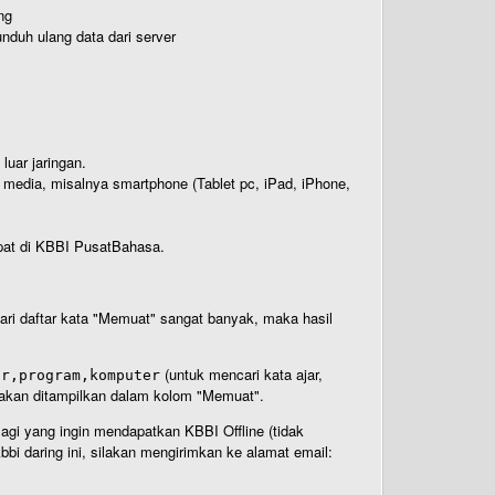
ng
nduh ulang data dari server
luar jaringan.
i media, misalnya smartphone (Tablet pc, iPad, iPhone,
rdapat di KBBI PusatBahasa.
 dari daftar kata "Memuat" sangat banyak, maka hasil
(untuk mencari kata ajar,
ar,program,komputer
n akan ditampilkan dalam kolom "Memuat".
Bagi yang ingin mendapatkan KBBI Offline (tidak
bi daring ini, silakan mengirimkan ke alamat email: