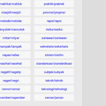
makhluk/mahluk
praktik/praktek
masjid/mesjid
provinsi/propinsi
metode/metoda
rapot/rapor
enyolok/mencolok
risiko/resiko
miliar/milyar
sariawan/seriawan
nampak/tampak
sekretaris/sekertaris
napas/nafas
sistem/sistim
nasihat/nasehat
standarisasi/standardisasi
negatif/negatip
subjek/subyek
negeri/negri
teknik/tehnik
nomor/nomer
teknologi/tehnologi
ovember/nopember
zaman/jaman