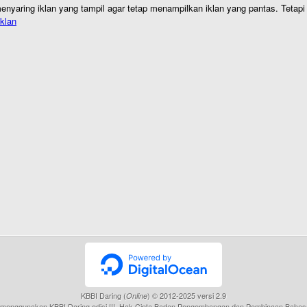
nyaring iklan yang tampil agar tetap menampilkan iklan yang pantas. Tetapi j
klan
KBBI Daring (
) © 2012-2025 versi 2.9
Online
menggunakan KBBI Daring edisi III, Hak Cipta Badan Pengembangan dan Pembinaan Bahas