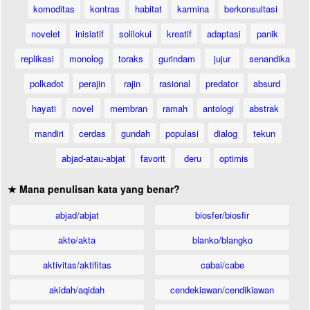
komoditas
kontras
habitat
karmina
berkonsultasi
novelet
inisiatif
solilokui
kreatif
adaptasi
panik
replikasi
monolog
toraks
gurindam
jujur
senandika
polkadot
perajin
rajin
rasional
predator
absurd
hayati
novel
membran
ramah
antologi
abstrak
mandiri
cerdas
gundah
populasi
dialog
tekun
abjad-atau-abjat
favorit
deru
optimis
★ Mana penulisan kata yang benar?
abjad/abjat
biosfer/biosfir
akte/akta
blanko/blangko
aktivitas/aktifitas
cabai/cabe
akidah/aqidah
cendekiawan/cendikiawan