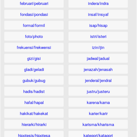
februari/pebruari
indera/indra
fondasi/pondasi
insaf/insyaf
formal/formil
isap/hisap
foto/photo
istri/isteri
frekuensi/frekwensi
izin/ijin
gizi/gisi
jadwal/jadual
gladi/geladi
jenazah/jenasah
gubuk/gubug
jenderal/jendral
hadis/hadist
justru/justeru
hafal/hapal
karena/karna
hakikat/hakekat
karier/karir
hierarki/hirarki
karisma/kharisma
hipotesis/hipotesa
kategori/katagori