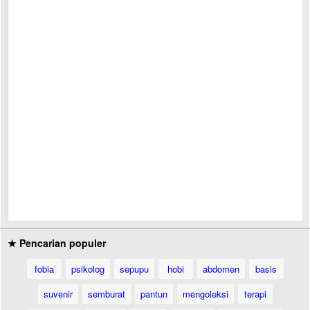
★ Pencarian populer
fobia
psikolog
sepupu
hobi
abdomen
basis
suvenir
semburat
pantun
mengoleksi
terapi