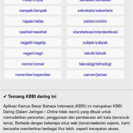
nampak/tampak
sekretaris/sekertaris
napas/nafas
sistem/sistim
nasihat/nasehat
standarisasi/standardisasi
negatif/negatip
subjek/subyek
negeri/negri
teknik/tehnik
nomor/nomer
teknologi/tehnologi
november/nopember
zaman/jaman
✔ Tentang KBBI daring ini
Aplikasi Kamus Besar Bahasa Indonesia (KBBI) ini merupakan KBBI
Daring (Dalam Jaringan /
Online
tidak resmi) yang dibuat untuk
memudahkan pencarian, penggunaan dan pembacaan arti kata (lema/sub
lema). Berbeda dengan beberapa situs web (laman/
website
) sejenis, kami
berusaha memberikan berbagai fitur lebih, seperti kecepatan akses,