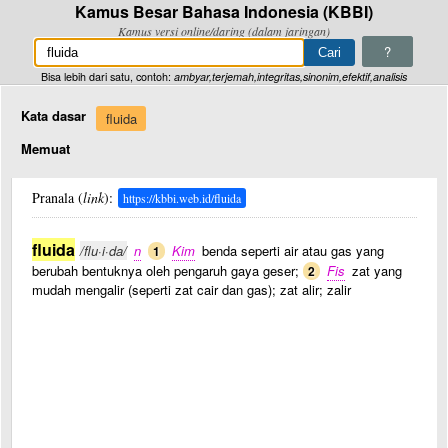
Kamus Besar Bahasa Indonesia (KBBI)
Kamus versi online/daring (dalam jaringan)
?
Bisa lebih dari satu, contoh:
ambyar,terjemah,integritas,sinonim,efektif,analisis
Kata dasar
fluida
Memuat
Pranala (
link
):
https://kbbi.web.id/fluida
fluida
/flu·i·da/
n
Kim
benda seperti air atau gas yang
1
berubah bentuknya oleh pengaruh gaya geser;
Fis
zat yang
2
mudah mengalir (seperti zat cair dan gas); zat alir; zalir