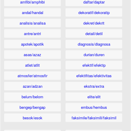
amfibi/amphibi
daftar/daptar
andal/handal
dekoratif/dekoratip
analisis/analisa
dekret/dekrit
antre/antri
detail/detil
apotek/apotik
diagnosis/diagnosa
asas/azaz
durian/duren
atlet/atlit
efektif/efektip
atmosfer/atmosfir
efektifitas/efektivitas
azan/adzan
ekstra/extra
belum/belom
elite/elit
bengep/bengap
embus/hembus
besok/esok
faksimile/faksimili/faksimil