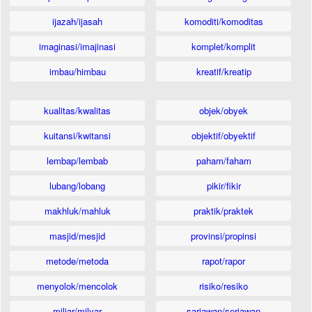
ijazah/ijasah
komoditi/komoditas
imaginasi/imajinasi
komplet/komplit
imbau/himbau
kreatif/kreatip
kualitas/kwalitas
objek/obyek
kuitansi/kwitansi
objektif/obyektif
lembap/lembab
paham/faham
lubang/lobang
pikir/fikir
makhluk/mahluk
praktik/praktek
masjid/mesjid
provinsi/propinsi
metode/metoda
rapot/rapor
menyolok/mencolok
risiko/resiko
miliar/milyar
sariawan/seriawan