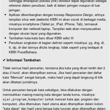
Sehingga diharapkan pranala (
link
) tersebut dapat digunakan sebagai
referensi dalam penulisan, baik di dalam jaringan maupun di luar
jaringan.
Aplikasi dikembangkan dengan konsep
Responsive Design
, artinya
tampilan situs web (
website
) KBBI ini akan cocok di berbagai media,
misalnya smartphone (Tablet pc, iPad, iPhone, Tab), termasuk
komputer dan netbook/laptop. Tampilan web akan menyesuaikan
dengan ukuran layar yang digunakan.
Tambahan kata-kata baru diluar KBBI edisi III
Penulisan singkatan di bagian definisi seperti misalnya: yg, dng, dl,
tt, dp, dr dan lainnya ditulis lengkap, tidak seperti yang terdapat di
KBBI PusatBahasa.
✔ Informasi Tambahan
Tidak semua hasil pencarian, terutama jika kata yang dicari terdiri dari 2
atau 3 huruf, akan ditampilkan semua. Jika hasil pencarian dari daftar
kata "Memuat" sangat banyak, maka hasil yang dapat langsung di klik
akan dibatasi jumlahnya.
Untuk pencarian banyak kata sekaligus, bisa dilakukan dengan
memisahkan masing-masing kata dengan tanda koma, misalnya:
(untuk mencari kata ajar, program dan
ajar,program,komputer
komputer). Jika ditemukan, hasil utama akan ditampilkan dalam kolom
"kata dasar" dan hasil yang berupa kata turunan akan ditampilkan dalam