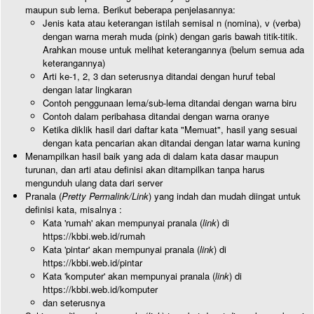
maupun sub lema. Berikut beberapa penjelasannya:
Jenis kata atau keterangan istilah semisal n (nomina), v (verba)
dengan warna merah muda (pink) dengan garis bawah titik-titik.
Arahkan mouse untuk melihat keterangannya (belum semua ada
keterangannya)
Arti ke-1, 2, 3 dan seterusnya ditandai dengan huruf tebal
dengan latar lingkaran
Contoh penggunaan lema/sub-lema ditandai dengan warna biru
Contoh dalam peribahasa ditandai dengan warna oranye
Ketika diklik hasil dari daftar kata "Memuat", hasil yang sesuai
dengan kata pencarian akan ditandai dengan latar warna kuning
Menampilkan hasil baik yang ada di dalam kata dasar maupun
turunan, dan arti atau definisi akan ditampilkan tanpa harus
mengunduh ulang data dari server
Pranala (
Pretty Permalink/Link
) yang indah dan mudah diingat untuk
definisi kata, misalnya :
Kata 'rumah' akan mempunyai pranala (
link
) di
https://kbbi.web.id/rumah
Kata 'pintar' akan mempunyai pranala (
link
) di
https://kbbi.web.id/pintar
Kata 'komputer' akan mempunyai pranala (
link
) di
https://kbbi.web.id/komputer
dan seterusnya