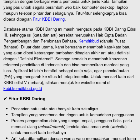
tampilan dengan berbagai warna pembeda untuk jenis kata, tampilan
yang pas untuk segala perambah web baik komputer desktop, laptop
maupun telepon pintar dan sebagainya. Fitur-fitur selengkapnya bisa
dibaca dibagian
Fitur KBBI Daring
.
Database utama KBBI Daring ini masih mengacu pada KBBI Daring Edisi
III, sehingga isi (kata dan arti) tersebut merupakan Hak Cipta Badan
Pengembangan dan Pembinaan Bahasa,
Kemdikbud
(dahulu Pusat
Bahasa). Diluar data utama, kami berusaha menambah kata-kata baru
yang akan diberi keterangan tambahan dibagian akhir arti atau definisi
dengan "Definisi Eksternal". Semoga semakin menambah khazanah
referensi pendidikan di Indonesia dan bisa memberikan manfaat yang
luas. Aplikasi ini lebih bersifat sebagai arsip saja, agar pranala/tautan
(
link
) yang mengarah ke situs ini tetap tersedia. Untuk mencari kata dari
KBBI edisi V (terbaru), silakan merujuk ke website resmi di
kbbi.kemdikbud.go.id
✔ Fitur KBBI Daring
Pencarian satu kata atau banyak kata sekaligus
Tampilan yang sederhana dan ringan untuk kemudahan penggunaan
Proses pengambilan data yang sangat cepat, pengguna tidak perlu
memuat ulang (
reload/refresh
) jendela atau laman web (
website
)
untuk mencari kata berikutnya
Arti kata ditampilkan dengan warna yang memudahkan mencari lema