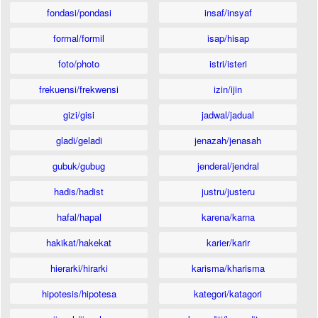
fondasi/pondasi
insaf/insyaf
formal/formil
isap/hisap
foto/photo
istri/isteri
frekuensi/frekwensi
izin/ijin
gizi/gisi
jadwal/jadual
gladi/geladi
jenazah/jenasah
gubuk/gubug
jenderal/jendral
hadis/hadist
justru/justeru
hafal/hapal
karena/karna
hakikat/hakekat
karier/karir
hierarki/hirarki
karisma/kharisma
hipotesis/hipotesa
kategori/katagori