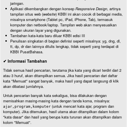
jaringan.
Aplikasi dikembangkan dengan konsep
Responsive Design
, artinya
tampilan situs web (
website
) KBBI ini akan cocok di berbagai media,
misalnya smartphone (Tablet pc, iPad, iPhone, Tab), termasuk
komputer dan netbook/laptop. Tampilan web akan menyesuaikan
dengan ukuran layar yang digunakan.
Tambahan kata-kata baru diluar KBBI edisi III
Penulisan singkatan di bagian definisi seperti misalnya: yg, dng, dl,
tt, dp, dr dan lainnya ditulis lengkap, tidak seperti yang terdapat di
KBBI PusatBahasa.
✔ Informasi Tambahan
Tidak semua hasil pencarian, terutama jika kata yang dicari terdiri dari 2
atau 3 huruf, akan ditampilkan semua. Jika hasil pencarian dari daftar
kata "Memuat" sangat banyak, maka hasil yang dapat langsung di klik
akan dibatasi jumlahnya.
Untuk pencarian banyak kata sekaligus, bisa dilakukan dengan
memisahkan masing-masing kata dengan tanda koma, misalnya:
(untuk mencari kata ajar, program dan
ajar,program,komputer
komputer). Jika ditemukan, hasil utama akan ditampilkan dalam kolom
"kata dasar" dan hasil yang berupa kata turunan akan ditampilkan dalam
kolom "Memuat".