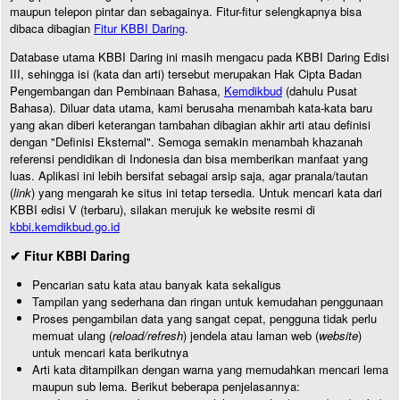
maupun telepon pintar dan sebagainya. Fitur-fitur selengkapnya bisa
dibaca dibagian
Fitur KBBI Daring
.
Database utama KBBI Daring ini masih mengacu pada KBBI Daring Edisi
III, sehingga isi (kata dan arti) tersebut merupakan Hak Cipta Badan
Pengembangan dan Pembinaan Bahasa,
Kemdikbud
(dahulu Pusat
Bahasa). Diluar data utama, kami berusaha menambah kata-kata baru
yang akan diberi keterangan tambahan dibagian akhir arti atau definisi
dengan "Definisi Eksternal". Semoga semakin menambah khazanah
referensi pendidikan di Indonesia dan bisa memberikan manfaat yang
luas. Aplikasi ini lebih bersifat sebagai arsip saja, agar pranala/tautan
(
link
) yang mengarah ke situs ini tetap tersedia. Untuk mencari kata dari
KBBI edisi V (terbaru), silakan merujuk ke website resmi di
kbbi.kemdikbud.go.id
✔ Fitur KBBI Daring
Pencarian satu kata atau banyak kata sekaligus
Tampilan yang sederhana dan ringan untuk kemudahan penggunaan
Proses pengambilan data yang sangat cepat, pengguna tidak perlu
memuat ulang (
reload/refresh
) jendela atau laman web (
website
)
untuk mencari kata berikutnya
Arti kata ditampilkan dengan warna yang memudahkan mencari lema
maupun sub lema. Berikut beberapa penjelasannya: