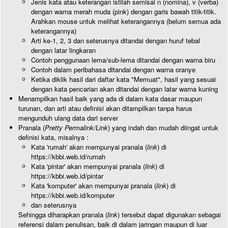
Jenis kata atau keterangan istilah semisal n (nomina), v (verba)
dengan warna merah muda (pink) dengan garis bawah titik-titik.
Arahkan mouse untuk melihat keterangannya (belum semua ada
keterangannya)
Arti ke-1, 2, 3 dan seterusnya ditandai dengan huruf tebal
dengan latar lingkaran
Contoh penggunaan lema/sub-lema ditandai dengan warna biru
Contoh dalam peribahasa ditandai dengan warna oranye
Ketika diklik hasil dari daftar kata "Memuat", hasil yang sesuai
dengan kata pencarian akan ditandai dengan latar warna kuning
Menampilkan hasil baik yang ada di dalam kata dasar maupun
turunan, dan arti atau definisi akan ditampilkan tanpa harus
mengunduh ulang data dari server
Pranala (
Pretty Permalink/Link
) yang indah dan mudah diingat untuk
definisi kata, misalnya :
Kata 'rumah' akan mempunyai pranala (
link
) di
https://kbbi.web.id/rumah
Kata 'pintar' akan mempunyai pranala (
link
) di
https://kbbi.web.id/pintar
Kata 'komputer' akan mempunyai pranala (
link
) di
https://kbbi.web.id/komputer
dan seterusnya
Sehingga diharapkan pranala (
link
) tersebut dapat digunakan sebagai
referensi dalam penulisan, baik di dalam jaringan maupun di luar