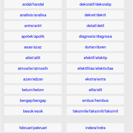
andal/handal
dekoratif/dekoratip
analisis/analisa
dekret/dekrit
antre/antri
detail/detil
apotek/apotik
diagnosis/diagnosa
asas/azaz
durian/duren
atlet/atlit
efektif/efektip
atmosfer/atmosfir
efektifitas/efektivitas
azan/adzan
ekstra/extra
belum/belom
elite/elit
bengep/bengap
embus/hembus
besok/esok
faksimile/faksimili/faksimil
februari/pebruari
indera/indra