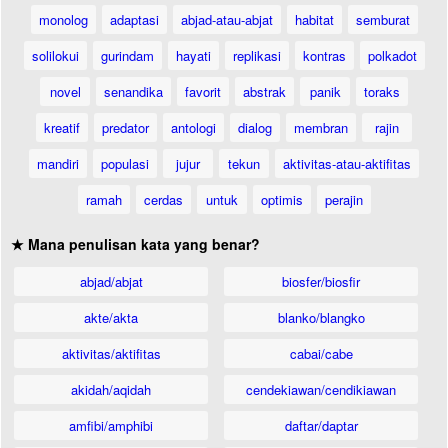
monolog
adaptasi
abjad-atau-abjat
habitat
semburat
solilokui
gurindam
hayati
replikasi
kontras
polkadot
novel
senandika
favorit
abstrak
panik
toraks
kreatif
predator
antologi
dialog
membran
rajin
mandiri
populasi
jujur
tekun
aktivitas-atau-aktifitas
ramah
cerdas
untuk
optimis
perajin
★ Mana penulisan kata yang benar?
abjad/abjat
biosfer/biosfir
akte/akta
blanko/blangko
aktivitas/aktifitas
cabai/cabe
akidah/aqidah
cendekiawan/cendikiawan
amfibi/amphibi
daftar/daptar