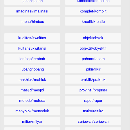
ijazah/ijasah
komoditi/komoditas
imaginasi/imajinasi
komplet/komplit
imbau/himbau
kreatif/kreatip
kualitas/kwalitas
objek/obyek
kuitansi/kwitansi
objektif/obyektif
lembap/lembab
paham/faham
lubang/lobang
pikir/fikir
makhluk/mahluk
praktik/praktek
masjid/mesjid
provinsi/propinsi
metode/metoda
rapot/rapor
menyolok/mencolok
risiko/resiko
miliar/milyar
sariawan/seriawan