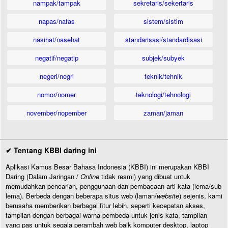
nampak/tampak
sekretaris/sekertaris
napas/nafas
sistem/sistim
nasihat/nasehat
standarisasi/standardisasi
negatif/negatip
subjek/subyek
negeri/negri
teknik/tehnik
nomor/nomer
teknologi/tehnologi
november/nopember
zaman/jaman
✔ Tentang KBBI daring ini
Aplikasi Kamus Besar Bahasa Indonesia (KBBI) ini merupakan KBBI
Daring (Dalam Jaringan /
Online
tidak resmi) yang dibuat untuk
memudahkan pencarian, penggunaan dan pembacaan arti kata (lema/sub
lema). Berbeda dengan beberapa situs web (laman/
website
) sejenis, kami
berusaha memberikan berbagai fitur lebih, seperti kecepatan akses,
tampilan dengan berbagai warna pembeda untuk jenis kata, tampilan
yang pas untuk segala perambah web baik komputer desktop, laptop