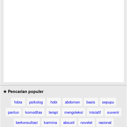
★ Pencarian populer
fobia
psikolog
hobi
abdomen
basis
sepupu
pantun
komoditas
terapi
mengoleksi
inisiatif
suvenir
berkonsultasi
karmina
absurd
novelet
rasional