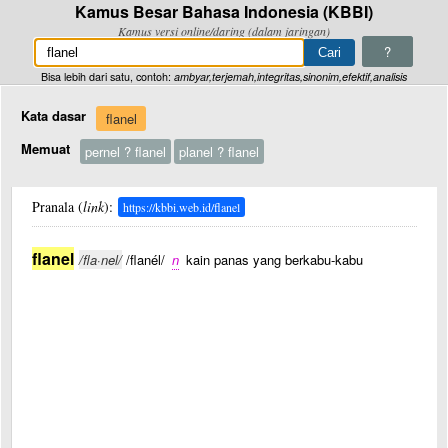
Kamus Besar Bahasa Indonesia (KBBI)
Kamus versi online/daring (dalam jaringan)
?
Bisa lebih dari satu, contoh:
ambyar,terjemah,integritas,sinonim,efektif,analisis
Kata dasar
flanel
Memuat
pernel ? flanel
planel ? flanel
Pranala (
link
):
https://kbbi.web.id/flanel
flanel
/fla·nel/
/flanél/
n
kain panas yang berkabu-kabu