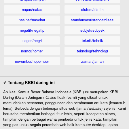
napas/nafas
sistem/sistim
nasihat/nasehat
standarisasi/standardisasi
negatif/negatip
subjek/subyek
negeri/negri
teknik/tehnik
nomor/nomer
teknologi/tehnologi
november/nopember
zaman/jaman
✔ Tentang KBBI daring ini
Aplikasi Kamus Besar Bahasa Indonesia (KBBI) ini merupakan KBBI
Daring (Dalam Jaringan /
Online
tidak resmi) yang dibuat untuk
memudahkan pencarian, penggunaan dan pembacaan arti kata (lema/sub
lema). Berbeda dengan beberapa situs web (laman/
website
) sejenis, kami
berusaha memberikan berbagai fitur lebih, seperti kecepatan akses,
tampilan dengan berbagai warna pembeda untuk jenis kata, tampilan
yang pas untuk segala perambah web baik komputer desktop, laptop