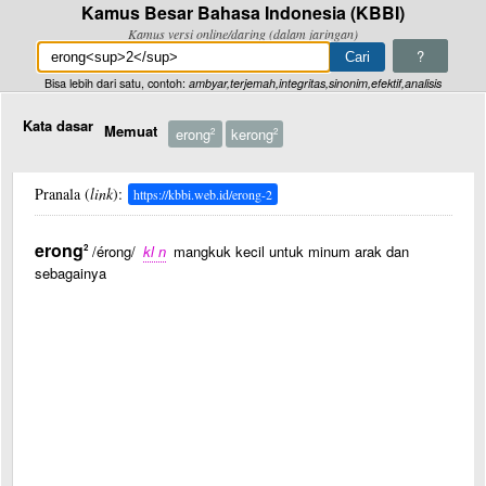
Kamus Besar Bahasa Indonesia (KBBI)
Kamus versi online/daring (dalam jaringan)
?
Bisa lebih dari satu, contoh:
ambyar,terjemah,integritas,sinonim,efektif,analisis
Kata dasar
Memuat
erong
kerong
2
2
Pranala (
link
):
https://kbbi.web.id/erong-2
erong
2
/érong/
kl n
mangkuk kecil untuk minum arak dan
sebagainya