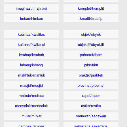
imaginasi/imajinasi
komplet/komplit
imbau/himbau
kreatif/kreatip
kualitas/kwalitas
objek/obyek
kuitansi/kwitansi
objektif/obyektif
lembap/lembab
paham/faham
lubang/lobang
pikir/fikir
makhluk/mahluk
praktik/praktek
masjid/mesjid
provinsi/propinsi
metode/metoda
rapot/rapor
menyolok/mencolok
risiko/resiko
miliar/milyar
sariawan/seriawan
nampak/tampak
sekretaris/sekertaris