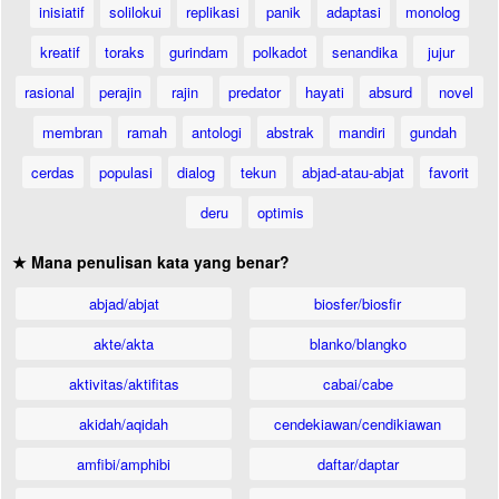
inisiatif
solilokui
replikasi
panik
adaptasi
monolog
kreatif
toraks
gurindam
polkadot
senandika
jujur
rasional
perajin
rajin
predator
hayati
absurd
novel
membran
ramah
antologi
abstrak
mandiri
gundah
cerdas
populasi
dialog
tekun
abjad-atau-abjat
favorit
deru
optimis
★ Mana penulisan kata yang benar?
abjad/abjat
biosfer/biosfir
akte/akta
blanko/blangko
aktivitas/aktifitas
cabai/cabe
akidah/aqidah
cendekiawan/cendikiawan
amfibi/amphibi
daftar/daptar