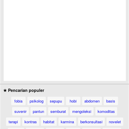
★ Pencarian populer
fobia
psikolog
sepupu
hobi
abdomen
basis
suvenir
pantun
semburat
mengoleksi
komoditas
terapi
kontras
habitat
karmina
berkonsultasi
novelet