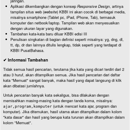
jaringan.
Aplikasi dikembangkan dengan konsep
Responsive Design
, artinya
tampilan situs web (
website
) KBBI ini akan cocok di berbagai media,
misalnya smartphone (Tablet pc, iPad, iPhone, Tab), termasuk
komputer dan netbook/laptop. Tampilan web akan menyesuaikan
dengan ukuran layar yang digunakan.
Tambahan kata-kata baru diluar KBBI edisi III
Penulisan singkatan di bagian definisi seperti misalnya: yg, dng, dl,
tt, dp, dr dan lainnya ditulis lengkap, tidak seperti yang terdapat di
KBBI PusatBahasa.
✔ Informasi Tambahan
Tidak semua hasil pencarian, terutama jika kata yang dicari terdiri dari 2
atau 3 huruf, akan ditampilkan semua. Jika hasil pencarian dari daftar
kata "Memuat" sangat banyak, maka hasil yang dapat langsung di klik
akan dibatasi jumlahnya.
Untuk pencarian banyak kata sekaligus, bisa dilakukan dengan
memisahkan masing-masing kata dengan tanda koma, misalnya:
(untuk mencari kata ajar, program dan
ajar,program,komputer
komputer). Jika ditemukan, hasil utama akan ditampilkan dalam kolom
"kata dasar" dan hasil yang berupa kata turunan akan ditampilkan dalam
kolom "Memuat".