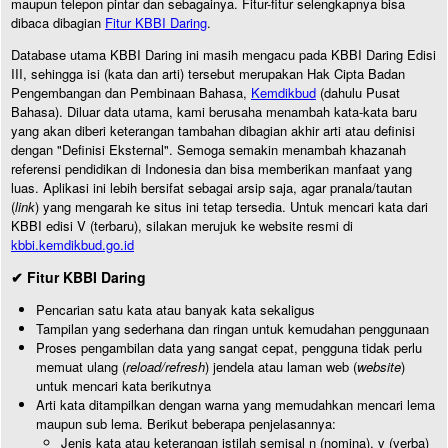
maupun telepon pintar dan sebagainya. Fitur-fitur selengkapnya bisa
dibaca dibagian
Fitur KBBI Daring
.
Database utama KBBI Daring ini masih mengacu pada KBBI Daring Edisi
III, sehingga isi (kata dan arti) tersebut merupakan Hak Cipta Badan
Pengembangan dan Pembinaan Bahasa,
Kemdikbud
(dahulu Pusat
Bahasa). Diluar data utama, kami berusaha menambah kata-kata baru
yang akan diberi keterangan tambahan dibagian akhir arti atau definisi
dengan "Definisi Eksternal". Semoga semakin menambah khazanah
referensi pendidikan di Indonesia dan bisa memberikan manfaat yang
luas. Aplikasi ini lebih bersifat sebagai arsip saja, agar pranala/tautan
(
link
) yang mengarah ke situs ini tetap tersedia. Untuk mencari kata dari
KBBI edisi V (terbaru), silakan merujuk ke website resmi di
kbbi.kemdikbud.go.id
✔ Fitur KBBI Daring
Pencarian satu kata atau banyak kata sekaligus
Tampilan yang sederhana dan ringan untuk kemudahan penggunaan
Proses pengambilan data yang sangat cepat, pengguna tidak perlu
memuat ulang (
reload/refresh
) jendela atau laman web (
website
)
untuk mencari kata berikutnya
Arti kata ditampilkan dengan warna yang memudahkan mencari lema
maupun sub lema. Berikut beberapa penjelasannya:
Jenis kata atau keterangan istilah semisal n (nomina), v (verba)