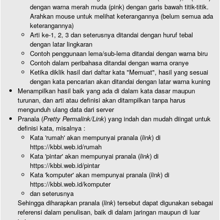
dengan warna merah muda (pink) dengan garis bawah titik-titik.
Arahkan mouse untuk melihat keterangannya (belum semua ada
keterangannya)
Arti ke-1, 2, 3 dan seterusnya ditandai dengan huruf tebal
dengan latar lingkaran
Contoh penggunaan lema/sub-lema ditandai dengan warna biru
Contoh dalam peribahasa ditandai dengan warna oranye
Ketika diklik hasil dari daftar kata "Memuat", hasil yang sesuai
dengan kata pencarian akan ditandai dengan latar warna kuning
Menampilkan hasil baik yang ada di dalam kata dasar maupun
turunan, dan arti atau definisi akan ditampilkan tanpa harus
mengunduh ulang data dari server
Pranala (
Pretty Permalink/Link
) yang indah dan mudah diingat untuk
definisi kata, misalnya :
Kata 'rumah' akan mempunyai pranala (
link
) di
https://kbbi.web.id/rumah
Kata 'pintar' akan mempunyai pranala (
link
) di
https://kbbi.web.id/pintar
Kata 'komputer' akan mempunyai pranala (
link
) di
https://kbbi.web.id/komputer
dan seterusnya
Sehingga diharapkan pranala (
link
) tersebut dapat digunakan sebagai
referensi dalam penulisan, baik di dalam jaringan maupun di luar