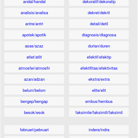
andal/handal
dekoratif/dekoratip
analisis/analisa
dekret/dekrit
antre/antri
detail/detil
apotek/apotik
diagnosis/diagnosa
asas/azaz
durian/duren
atlet/atlit
efektif/efektip
atmosfer/atmosfir
efektifitas/efektivitas
azan/adzan
ekstra/extra
belum/belom
elite/elit
bengep/bengap
embus/hembus
besok/esok
faksimile/faksimili/faksimil
februari/pebruari
indera/indra