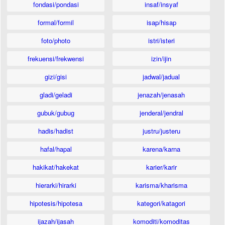
fondasi/pondasi
insaf/insyaf
formal/formil
isap/hisap
foto/photo
istri/isteri
frekuensi/frekwensi
izin/ijin
gizi/gisi
jadwal/jadual
gladi/geladi
jenazah/jenasah
gubuk/gubug
jenderal/jendral
hadis/hadist
justru/justeru
hafal/hapal
karena/karna
hakikat/hakekat
karier/karir
hierarki/hirarki
karisma/kharisma
hipotesis/hipotesa
kategori/katagori
ijazah/ijasah
komoditi/komoditas