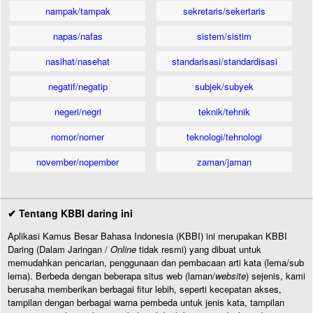
nampak/tampak
sekretaris/sekertaris
napas/nafas
sistem/sistim
nasihat/nasehat
standarisasi/standardisasi
negatif/negatip
subjek/subyek
negeri/negri
teknik/tehnik
nomor/nomer
teknologi/tehnologi
november/nopember
zaman/jaman
✔ Tentang KBBI daring ini
Aplikasi Kamus Besar Bahasa Indonesia (KBBI) ini merupakan KBBI
Daring (Dalam Jaringan /
Online
tidak resmi) yang dibuat untuk
memudahkan pencarian, penggunaan dan pembacaan arti kata (lema/sub
lema). Berbeda dengan beberapa situs web (laman/
website
) sejenis, kami
berusaha memberikan berbagai fitur lebih, seperti kecepatan akses,
tampilan dengan berbagai warna pembeda untuk jenis kata, tampilan