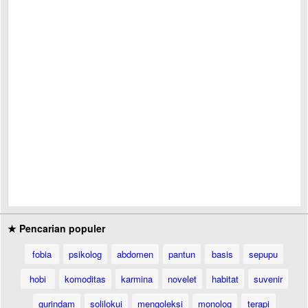
★ Pencarian populer
fobia
psikolog
abdomen
pantun
basis
sepupu
hobi
komoditas
karmina
novelet
habitat
suvenir
gurindam
solilokui
mengoleksi
monolog
terapi