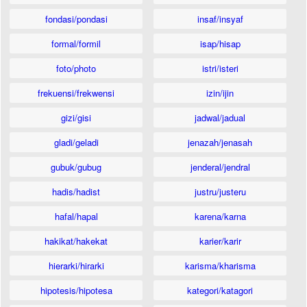
fondasi/pondasi
insaf/insyaf
formal/formil
isap/hisap
foto/photo
istri/isteri
frekuensi/frekwensi
izin/ijin
gizi/gisi
jadwal/jadual
gladi/geladi
jenazah/jenasah
gubuk/gubug
jenderal/jendral
hadis/hadist
justru/justeru
hafal/hapal
karena/karna
hakikat/hakekat
karier/karir
hierarki/hirarki
karisma/kharisma
hipotesis/hipotesa
kategori/katagori