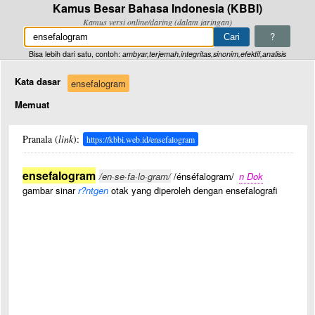
Kamus Besar Bahasa Indonesia (KBBI)
Kamus versi online/daring (dalam jaringan)
?
Bisa lebih dari satu, contoh:
ambyar,terjemah,integritas,sinonim,efektif,analisis
Kata dasar
ensefalogram
Memuat
Pranala (
link
):
https://kbbi.web.id/ensefalogram
ensefalogram
/en·se·fa·lo·gram/
/énséfalogram/
n Dok
gambar sinar
r?ntgen
otak yang diperoleh dengan ensefalografi