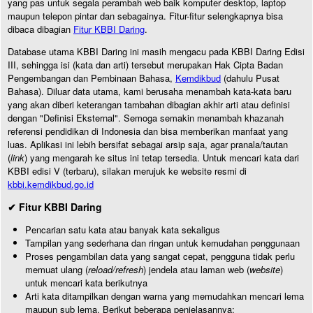
yang pas untuk segala perambah web baik komputer desktop, laptop
maupun telepon pintar dan sebagainya. Fitur-fitur selengkapnya bisa
dibaca dibagian
Fitur KBBI Daring
.
Database utama KBBI Daring ini masih mengacu pada KBBI Daring Edisi
III, sehingga isi (kata dan arti) tersebut merupakan Hak Cipta Badan
Pengembangan dan Pembinaan Bahasa,
Kemdikbud
(dahulu Pusat
Bahasa). Diluar data utama, kami berusaha menambah kata-kata baru
yang akan diberi keterangan tambahan dibagian akhir arti atau definisi
dengan "Definisi Eksternal". Semoga semakin menambah khazanah
referensi pendidikan di Indonesia dan bisa memberikan manfaat yang
luas. Aplikasi ini lebih bersifat sebagai arsip saja, agar pranala/tautan
(
link
) yang mengarah ke situs ini tetap tersedia. Untuk mencari kata dari
KBBI edisi V (terbaru), silakan merujuk ke website resmi di
kbbi.kemdikbud.go.id
✔ Fitur KBBI Daring
Pencarian satu kata atau banyak kata sekaligus
Tampilan yang sederhana dan ringan untuk kemudahan penggunaan
Proses pengambilan data yang sangat cepat, pengguna tidak perlu
memuat ulang (
reload/refresh
) jendela atau laman web (
website
)
untuk mencari kata berikutnya
Arti kata ditampilkan dengan warna yang memudahkan mencari lema
maupun sub lema. Berikut beberapa penjelasannya: