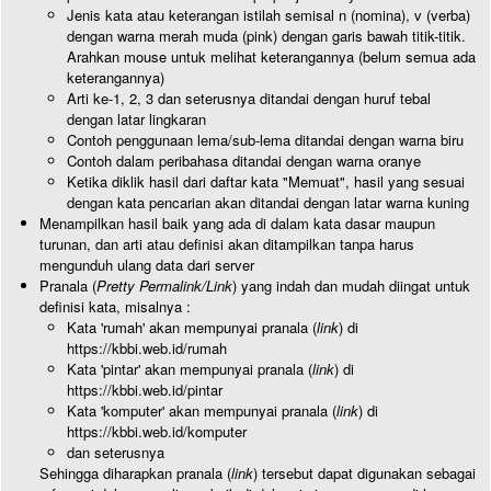
Jenis kata atau keterangan istilah semisal n (nomina), v (verba)
dengan warna merah muda (pink) dengan garis bawah titik-titik.
Arahkan mouse untuk melihat keterangannya (belum semua ada
keterangannya)
Arti ke-1, 2, 3 dan seterusnya ditandai dengan huruf tebal
dengan latar lingkaran
Contoh penggunaan lema/sub-lema ditandai dengan warna biru
Contoh dalam peribahasa ditandai dengan warna oranye
Ketika diklik hasil dari daftar kata "Memuat", hasil yang sesuai
dengan kata pencarian akan ditandai dengan latar warna kuning
Menampilkan hasil baik yang ada di dalam kata dasar maupun
turunan, dan arti atau definisi akan ditampilkan tanpa harus
mengunduh ulang data dari server
Pranala (
Pretty Permalink/Link
) yang indah dan mudah diingat untuk
definisi kata, misalnya :
Kata 'rumah' akan mempunyai pranala (
link
) di
https://kbbi.web.id/rumah
Kata 'pintar' akan mempunyai pranala (
link
) di
https://kbbi.web.id/pintar
Kata 'komputer' akan mempunyai pranala (
link
) di
https://kbbi.web.id/komputer
dan seterusnya
Sehingga diharapkan pranala (
link
) tersebut dapat digunakan sebagai