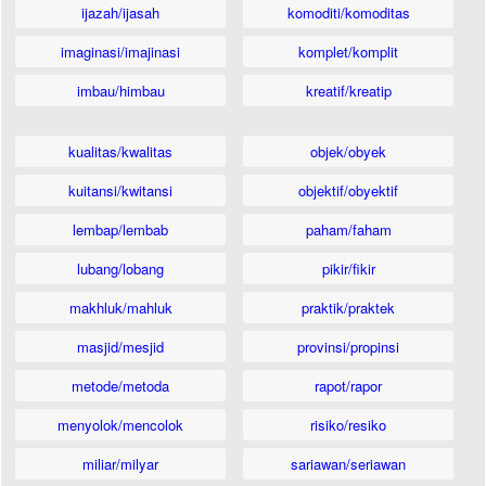
ijazah/ijasah
komoditi/komoditas
imaginasi/imajinasi
komplet/komplit
imbau/himbau
kreatif/kreatip
kualitas/kwalitas
objek/obyek
kuitansi/kwitansi
objektif/obyektif
lembap/lembab
paham/faham
lubang/lobang
pikir/fikir
makhluk/mahluk
praktik/praktek
masjid/mesjid
provinsi/propinsi
metode/metoda
rapot/rapor
menyolok/mencolok
risiko/resiko
miliar/milyar
sariawan/seriawan