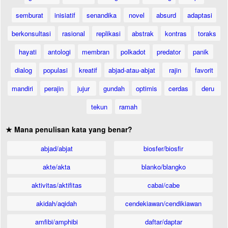
semburat
inisiatif
senandika
novel
absurd
adaptasi
berkonsultasi
rasional
replikasi
abstrak
kontras
toraks
hayati
antologi
membran
polkadot
predator
panik
dialog
populasi
kreatif
abjad-atau-abjat
rajin
favorit
mandiri
perajin
jujur
gundah
optimis
cerdas
deru
tekun
ramah
★ Mana penulisan kata yang benar?
abjad/abjat
biosfer/biosfir
akte/akta
blanko/blangko
aktivitas/aktifitas
cabai/cabe
akidah/aqidah
cendekiawan/cendikiawan
amfibi/amphibi
daftar/daptar