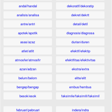
andal/handal
dekoratif/dekoratip
analisis/analisa
dekret/dekrit
antre/antri
detail/detil
apotek/apotik
diagnosis/diagnosa
asas/azaz
durian/duren
atlet/atlit
efektif/efektip
atmosfer/atmosfir
efektifitas/efektivitas
azan/adzan
ekstra/extra
belum/belom
elite/elit
bengep/bengap
embus/hembus
besok/esok
faksimile/faksimili/faksimil
februari/pebruari
indera/indra