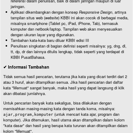
referensi dalam penulisan, baik di dalam jaringan maupun di luar
jaringan.
Aplikasi dikembangkan dengan konsep
Responsive Design
, artinya
tampilan situs web (
website
) KBBI ini akan cocok di berbagai media,
misalnya smartphone (Tablet pc, iPad, iPhone, Tab), termasuk
komputer dan netbook/laptop. Tampilan web akan menyesuaikan
dengan ukuran layar yang digunakan.
Tambahan kata-kata baru diluar KBBI edisi III
Penulisan singkatan di bagian definisi seperti misalnya: yg, dng, dl,
tt, dp, dr dan lainnya ditulis lengkap, tidak seperti yang terdapat di
KBBI PusatBahasa.
✔ Informasi Tambahan
Tidak semua hasil pencarian, terutama jika kata yang dicari terdiri dari 2
atau 3 huruf, akan ditampilkan semua. Jika hasil pencarian dari daftar
kata "Memuat" sangat banyak, maka hasil yang dapat langsung di klik
akan dibatasi jumlahnya.
Untuk pencarian banyak kata sekaligus, bisa dilakukan dengan
memisahkan masing-masing kata dengan tanda koma, misalnya:
(untuk mencari kata ajar, program dan
ajar,program,komputer
komputer). Jika ditemukan, hasil utama akan ditampilkan dalam kolom
"kata dasar" dan hasil yang berupa kata turunan akan ditampilkan dalam
kolom "Memuat".