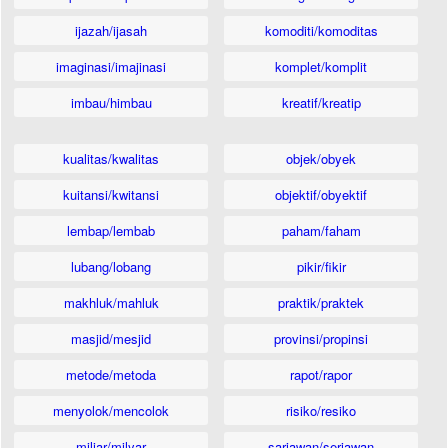
ijazah/ijasah
komoditi/komoditas
imaginasi/imajinasi
komplet/komplit
imbau/himbau
kreatif/kreatip
kualitas/kwalitas
objek/obyek
kuitansi/kwitansi
objektif/obyektif
lembap/lembab
paham/faham
lubang/lobang
pikir/fikir
makhluk/mahluk
praktik/praktek
masjid/mesjid
provinsi/propinsi
metode/metoda
rapot/rapor
menyolok/mencolok
risiko/resiko
miliar/milyar
sariawan/seriawan