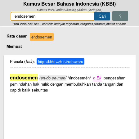
Kamus Besar Bahasa Indonesia (KBBI)
Kamus versi online/daring (dalam jaringan)
?
Bisa lebih dari satu, contoh:
ambyar,terjemah,integritas,sinonim,efektif,analisis
Kata dasar
endosemen
Memuat
Pranala (
link
):
https://kbbi.web.id/endosemen
endosemen
/en·do·se·men/
/éndosemén/
n Ek
pengesahan
pemindahan hak milik dengan membubuhkan tanda tangan dan
cap di balik sekuritas