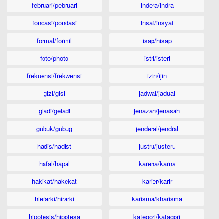
februari/pebruari
indera/indra
fondasi/pondasi
insaf/insyaf
formal/formil
isap/hisap
foto/photo
istri/isteri
frekuensi/frekwensi
izin/ijin
gizi/gisi
jadwal/jadual
gladi/geladi
jenazah/jenasah
gubuk/gubug
jenderal/jendral
hadis/hadist
justru/justeru
hafal/hapal
karena/karna
hakikat/hakekat
karier/karir
hierarki/hirarki
karisma/kharisma
hipotesis/hipotesa
kategori/katagori