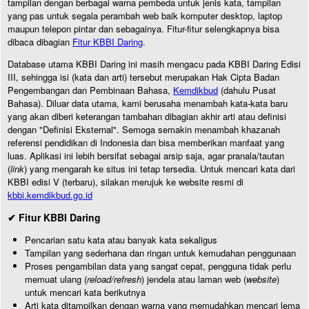
tampilan dengan berbagai warna pembeda untuk jenis kata, tampilan
yang pas untuk segala perambah web baik komputer desktop, laptop
maupun telepon pintar dan sebagainya. Fitur-fitur selengkapnya bisa
dibaca dibagian
Fitur KBBI Daring
.
Database utama KBBI Daring ini masih mengacu pada KBBI Daring Edisi
III, sehingga isi (kata dan arti) tersebut merupakan Hak Cipta Badan
Pengembangan dan Pembinaan Bahasa,
Kemdikbud
(dahulu Pusat
Bahasa). Diluar data utama, kami berusaha menambah kata-kata baru
yang akan diberi keterangan tambahan dibagian akhir arti atau definisi
dengan "Definisi Eksternal". Semoga semakin menambah khazanah
referensi pendidikan di Indonesia dan bisa memberikan manfaat yang
luas. Aplikasi ini lebih bersifat sebagai arsip saja, agar pranala/tautan
(
link
) yang mengarah ke situs ini tetap tersedia. Untuk mencari kata dari
KBBI edisi V (terbaru), silakan merujuk ke website resmi di
kbbi.kemdikbud.go.id
✔ Fitur KBBI Daring
Pencarian satu kata atau banyak kata sekaligus
Tampilan yang sederhana dan ringan untuk kemudahan penggunaan
Proses pengambilan data yang sangat cepat, pengguna tidak perlu
memuat ulang (
reload/refresh
) jendela atau laman web (
website
)
untuk mencari kata berikutnya
Arti kata ditampilkan dengan warna yang memudahkan mencari lema