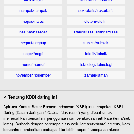
nampak/tampak
sekretaris/sekertaris
napas/nafas
sistem/sistim
nasihat/nasehat
standarisasi/standardisasi
negatif/negatip
subjek/subyek
negeri/negri
teknik/tehnik
nomor/nomer
teknologi/tehnologi
november/nopember
zaman/jaman
✔ Tentang KBBI daring ini
Aplikasi Kamus Besar Bahasa Indonesia (KBBI) ini merupakan KBBI
Daring (Dalam Jaringan /
Online
tidak resmi) yang dibuat untuk
memudahkan pencarian, penggunaan dan pembacaan arti kata (lema/sub
lema). Berbeda dengan beberapa situs web (laman/
website
) sejenis, kami
berusaha memberikan berbagai fitur lebih, seperti kecepatan akses,