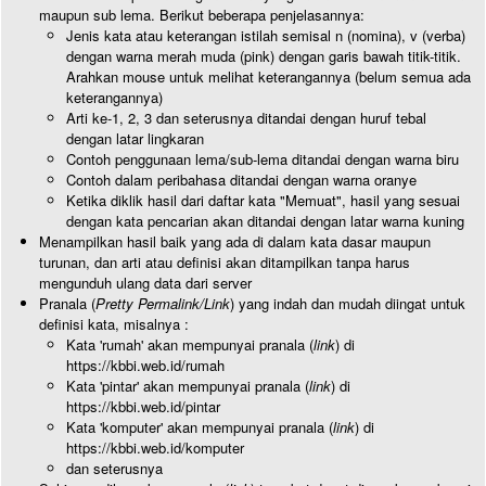
maupun sub lema. Berikut beberapa penjelasannya:
Jenis kata atau keterangan istilah semisal n (nomina), v (verba)
dengan warna merah muda (pink) dengan garis bawah titik-titik.
Arahkan mouse untuk melihat keterangannya (belum semua ada
keterangannya)
Arti ke-1, 2, 3 dan seterusnya ditandai dengan huruf tebal
dengan latar lingkaran
Contoh penggunaan lema/sub-lema ditandai dengan warna biru
Contoh dalam peribahasa ditandai dengan warna oranye
Ketika diklik hasil dari daftar kata "Memuat", hasil yang sesuai
dengan kata pencarian akan ditandai dengan latar warna kuning
Menampilkan hasil baik yang ada di dalam kata dasar maupun
turunan, dan arti atau definisi akan ditampilkan tanpa harus
mengunduh ulang data dari server
Pranala (
Pretty Permalink/Link
) yang indah dan mudah diingat untuk
definisi kata, misalnya :
Kata 'rumah' akan mempunyai pranala (
link
) di
https://kbbi.web.id/rumah
Kata 'pintar' akan mempunyai pranala (
link
) di
https://kbbi.web.id/pintar
Kata 'komputer' akan mempunyai pranala (
link
) di
https://kbbi.web.id/komputer
dan seterusnya