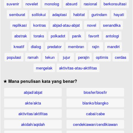
suvenir
novelet
monolog
absurd
rasional
berkonsultasi
semburat
solilokui
adaptasi
habitat
gurindam
hayati
replikasi
kontras
abjad-atau-abjat
novel
senandika
abstrak
toraks
polkadot
panik
favorit
antologi
kreatif
dialog
predator
membran
rajin
mandiri
populasi
ramah
tekun
jujur
perajin
optimis
cerdas
mengelak
aktivitas-atau-aktifitas
★ Mana penulisan kata yang benar?
abjad/abjat
biosfer/biosfir
akte/akta
blanko/blangko
aktivitas/aktifitas
cabai/cabe
akidah/aqidah
cendekiawan/cendikiawan