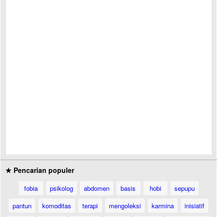
★ Pencarian populer
fobia
psikolog
abdomen
basis
hobi
sepupu
pantun
komoditas
terapi
mengoleksi
karmina
inisiatif