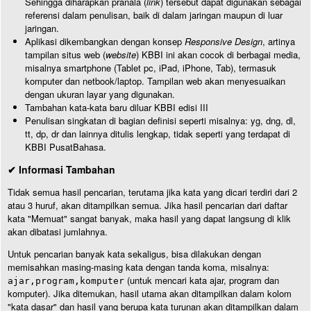
Sehingga diharapkan pranala (
link
) tersebut dapat digunakan sebagai
referensi dalam penulisan, baik di dalam jaringan maupun di luar
jaringan.
Aplikasi dikembangkan dengan konsep
Responsive Design
, artinya
tampilan situs web (
website
) KBBI ini akan cocok di berbagai media,
misalnya smartphone (Tablet pc, iPad, iPhone, Tab), termasuk
komputer dan netbook/laptop. Tampilan web akan menyesuaikan
dengan ukuran layar yang digunakan.
Tambahan kata-kata baru diluar KBBI edisi III
Penulisan singkatan di bagian definisi seperti misalnya: yg, dng, dl,
tt, dp, dr dan lainnya ditulis lengkap, tidak seperti yang terdapat di
KBBI PusatBahasa.
✔ Informasi Tambahan
Tidak semua hasil pencarian, terutama jika kata yang dicari terdiri dari 2
atau 3 huruf, akan ditampilkan semua. Jika hasil pencarian dari daftar
kata "Memuat" sangat banyak, maka hasil yang dapat langsung di klik
akan dibatasi jumlahnya.
Untuk pencarian banyak kata sekaligus, bisa dilakukan dengan
memisahkan masing-masing kata dengan tanda koma, misalnya:
(untuk mencari kata ajar, program dan
ajar,program,komputer
komputer). Jika ditemukan, hasil utama akan ditampilkan dalam kolom
"kata dasar" dan hasil yang berupa kata turunan akan ditampilkan dalam