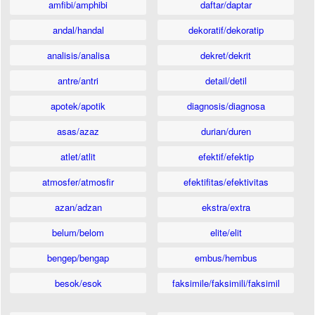
amfibi/amphibi
daftar/daptar
andal/handal
dekoratif/dekoratip
analisis/analisa
dekret/dekrit
antre/antri
detail/detil
apotek/apotik
diagnosis/diagnosa
asas/azaz
durian/duren
atlet/atlit
efektif/efektip
atmosfer/atmosfir
efektifitas/efektivitas
azan/adzan
ekstra/extra
belum/belom
elite/elit
bengep/bengap
embus/hembus
besok/esok
faksimile/faksimili/faksimil