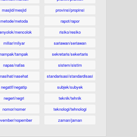
masjid/mesjid
provinsi/propinsi
metode/metoda
rapot/rapor
enyolok/mencolok
risiko/resiko
miliar/milyar
sariawan/seriawan
nampak/tampak
sekretaris/sekertaris
napas/nafas
sistem/sistim
nasihat/nasehat
standarisasi/standardisasi
negatif/negatip
subjek/subyek
negeri/negri
teknik/tehnik
nomor/nomer
teknologi/tehnologi
ovember/nopember
zaman/jaman