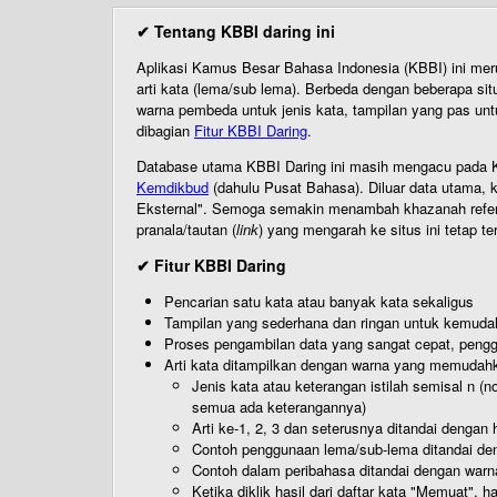
✔ Tentang KBBI daring ini
Aplikasi Kamus Besar Bahasa Indonesia (KBBI) ini me
arti kata (lema/sub lema). Berbeda dengan beberapa sit
warna pembeda untuk jenis kata, tampilan yang pas unt
dibagian
Fitur KBBI Daring
.
Database utama KBBI Daring ini masih mengacu pada KB
Kemdikbud
(dahulu Pusat Bahasa). Diluar data utama, k
Eksternal". Semoga semakin menambah khazanah referensi
pranala/tautan (
link
) yang mengarah ke situs ini tetap te
✔ Fitur KBBI Daring
Pencarian satu kata atau banyak kata sekaligus
Tampilan yang sederhana dan ringan untuk kemud
Proses pengambilan data yang sangat cepat, pengg
Arti kata ditampilkan dengan warna yang memudah
Jenis kata atau keterangan istilah semisal n (
semua ada keterangannya)
Arti ke-1, 2, 3 dan seterusnya ditandai dengan h
Contoh penggunaan lema/sub-lema ditandai den
Contoh dalam peribahasa ditandai dengan warn
Ketika diklik hasil dari daftar kata "Memuat", 