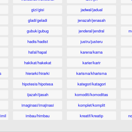
gizi/gisi
jadwal/jadual
gladi/geladi
jenazah/jenasah
gubuk/gubug
jenderal/jendral
m
hadis/hadist
justru/justeru
hafal/hapal
karena/karna
hakikat/hakekat
karier/karir
s
hierarki/hirarki
karisma/kharisma
hipotesis/hipotesa
kategori/katagori
ijazah/ijasah
komoditi/komoditas
imaginasi/imajinasi
komplet/komplit
imil
imbau/himbau
kreatif/kreatip
n