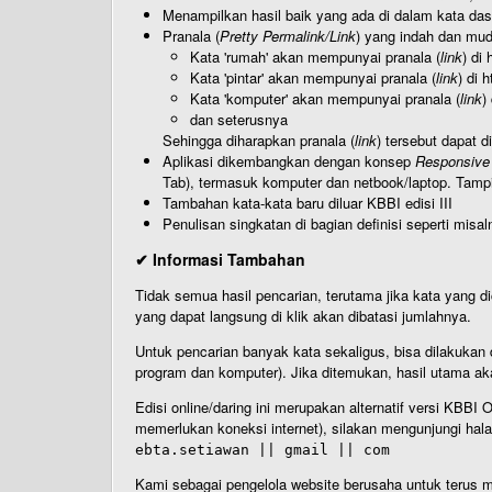
Menampilkan hasil baik yang ada di dalam kata dasa
Pranala (
Pretty Permalink/Link
) yang indah dan muda
Kata 'rumah' akan mempunyai pranala (
link
) di
Kata 'pintar' akan mempunyai pranala (
link
) di 
Kata 'komputer' akan mempunyai pranala (
link
)
dan seterusnya
Sehingga diharapkan pranala (
link
) tersebut dapat d
Aplikasi dikembangkan dengan konsep
Responsive
Tab), termasuk komputer dan netbook/laptop. Tamp
Tambahan kata-kata baru diluar KBBI edisi III
Penulisan singkatan di bagian definisi seperti misal
✔ Informasi Tambahan
Tidak semua hasil pencarian, terutama jika kata yang di
yang dapat langsung di klik akan dibatasi jumlahnya.
Untuk pencarian banyak kata sekaligus, bisa dilakuk
program dan komputer). Jika ditemukan, hasil utama ak
Edisi online/daring ini merupakan alternatif versi KBB
memerlukan koneksi internet), silakan mengunjungi hal
ebta.setiawan || gmail || com
Kami sebagai pengelola website berusaha untuk terus me