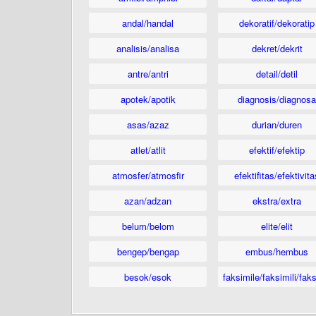
andal/handal
dekoratif/dekoratip
analisis/analisa
dekret/dekrit
antre/antri
detail/detil
apotek/apotik
diagnosis/diagnosa
asas/azaz
durian/duren
atlet/atlit
efektif/efektip
atmosfer/atmosfir
efektifitas/efektivita
azan/adzan
ekstra/extra
belum/belom
elite/elit
bengep/bengap
embus/hembus
besok/esok
faksimile/faksimili/faks