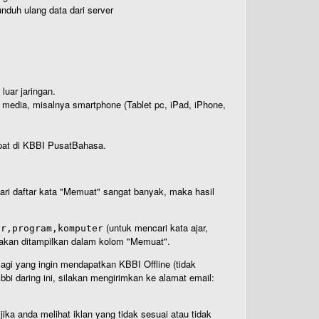
nduh ulang data dari server
luar jaringan.
i media, misalnya smartphone (Tablet pc, iPad, iPhone,
rdapat di KBBI PusatBahasa.
 dari daftar kata "Memuat" sangat banyak, maka hasil
(untuk mencari kata ajar,
ar,program,komputer
n akan ditampilkan dalam kolom "Memuat".
Bagi yang ingin mendapatkan KBBI Offline (tidak
bi daring ini, silakan mengirimkan ke alamat email:
ika anda melihat iklan yang tidak sesuai atau tidak