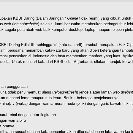
rupakan KBBI Daring (Dalam Jaringan /
Online
tidak resmi) yang dibuat unt
us web (laman/
website
) sejenis, kami berusaha memberikan berbagai fitur leb
uk segala perambah web baik komputer desktop, laptop maupun telepon pintar 
BI Daring Edisi III, sehingga isi (kata dan arti) tersebut merupakan Hak
ami berusaha menambah kata-kata baru yang akan diberi keterangan tambahan d
 pendidikan di Indonesia dan bisa memberikan manfaat yang luas. Aplikasi i
rsedia. Untuk mencari kata dari KBBI edisi V (terbaru), silakan merujuk ke we
ahan penggunaan
una tidak perlu memuat ulang (
reload/refresh
) jendela atau laman web (
websi
kan mencari lema maupun sub lema. Berikut beberapa penjelasannya:
nomina), v (verba) dengan warna merah muda (pink) dengan garis bawah titik-
uruf tebal dengan latar lingkaran
gan warna biru
a oranye
hasil yang sesuai dengan kata pencarian akan ditandai dengan latar warna kuni