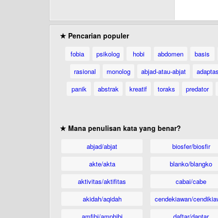
★ Pencarian populer
fobia
psikolog
hobi
abdomen
basis
rasional
monolog
abjad-atau-abjat
adaptas
panik
abstrak
kreatif
toraks
predator
★ Mana penulisan kata yang benar?
abjad/abjat
biosfer/biosfir
akte/akta
blanko/blangko
aktivitas/aktifitas
cabai/cabe
akidah/aqidah
cendekiawan/cendikia
amfibi/amphibi
daftar/daptar