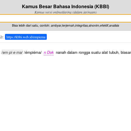
Kamus Besar Bahasa Indonesia (KBBI)
Kamus versi online/daring (dalam jaringan)
Bisa lebih dari satu, contoh:
ambyar,terjemah,integritas,sinonim,efektif,analisis
k
):
https://kbbi.web.id/empiema
/em·pi·e·ma/
/émpiéma/
n Dok
nanah dalam rongga suatu alat tubuh, biasa