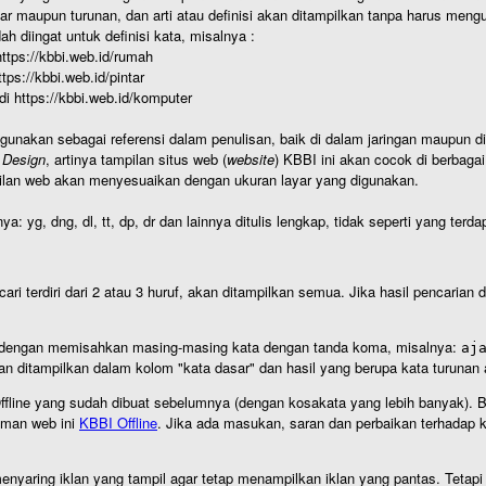
r maupun turunan, dan arti atau definisi akan ditampilkan tanpa harus mengu
h diingat untuk definisi kata, misalnya :
 https://kbbi.web.id/rumah
https://kbbi.web.id/pintar
 di https://kbbi.web.id/komputer
igunakan sebagai referensi dalam penulisan, baik di dalam jaringan maupun di 
 Design
, artinya tampilan situs web (
website
) KBBI ini akan cocok di berbaga
ilan web akan menyesuaikan dengan ukuran layar yang digunakan.
nya: yg, dng, dl, tt, dp, dr dan lainnya ditulis lengkap, tidak seperti yang te
cari terdiri dari 2 atau 3 huruf, akan ditampilkan semua. Jika hasil pencarian
an dengan memisahkan masing-masing kata dengan tanda koma, misalnya:
aj
an ditampilkan dalam kolom "kata dasar" dan hasil yang berupa kata turuna
I Offline yang sudah dibuat sebelumnya (dengan kosakata yang lebih banyak). 
aman web ini
KBBI Offline
. Jika ada masukan, saran dan perbaikan terhadap kb
nyaring iklan yang tampil agar tetap menampilkan iklan yang pantas. Tetapi j