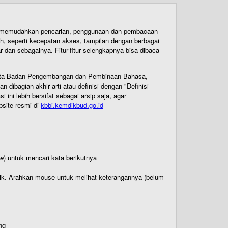
uk memudahkan pencarian, penggunaan dan pembacaan
ih, seperti kecepatan akses, tampilan dengan berbagai
dan sebagainya. Fitur-fitur selengkapnya bisa dibaca
 Cipta Badan Pengembangan dan Pembinaan Bahasa,
ibagian akhir arti atau definisi dengan "Definisi
ni lebih bersifat sebagai arsip saja, agar
bsite resmi di
kbbi.kemdikbud.go.id
te
) untuk mencari kata berikutnya
titik. Arahkan mouse untuk melihat keterangannya (belum
ng