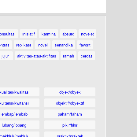
onsultasi
inisiatif
karmina
absurd
novelet
ontras
replikasi
novel
senandika
favorit
jujur
aktivitas-atau-aktifitas
ramah
cerdas
kualitas/kwalitas
objek/obyek
kuitansi/kwitansi
objektif/obyektif
lembap/lembab
paham/faham
lubang/lobang
pikir/fikir
makhluk/mahluk
praktik/praktek