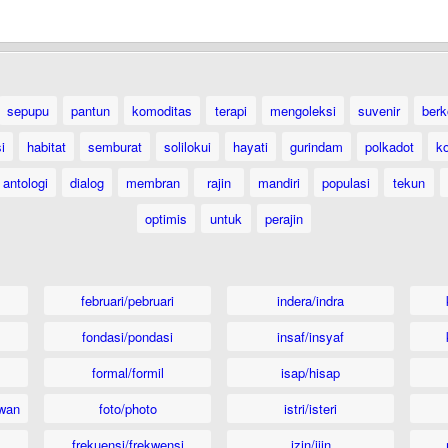
sepupu
pantun
komoditas
terapi
mengoleksi
suvenir
berk
i
habitat
semburat
solilokui
hayati
gurindam
polkadot
k
antologi
dialog
membran
rajin
mandiri
populasi
tekun
optimis
untuk
perajin
februari/pebruari
indera/indra
fondasi/pondasi
insaf/insyaf
formal/formil
isap/hisap
wan
foto/photo
istri/isteri
frekuensi/frekwensi
izin/ijin