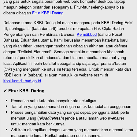
yang pas untuk segala perambah web baik komputer desktop, laptop
maupun telepon pintar dan sebagainya. Fitur-fitur selengkapnya bisa
dibaca dibagian
Fitur KBBI Daring
.
Database utama KBBI Daring ini masih mengacu pada KBBI Daring Edisi
III, sehingga isi (kata dan arti) tersebut merupakan Hak Cipta Badan
Pengembangan dan Pembinaan Bahasa,
Kemdikbud
(dahulu Pusat
Bahasa). Diluar data utama, kami berusaha menambah kata-kata baru
yang akan diberi keterangan tambahan dibagian akhir arti atau definisi
dengan "Definisi Eksternal". Semoga semakin menambah khazanah
referensi pendidikan di Indonesia dan bisa memberikan manfaat yang
luas. Aplikasi ini lebih bersifat sebagai arsip saja, agar pranala/tautan
(
link
) yang mengarah ke situs ini tetap tersedia. Untuk mencari kata dari
KBBI edisi V (terbaru), silakan merujuk ke website resmi di
kbbi.kemdikbud.go.id
✔ Fitur KBBI Daring
Pencarian satu kata atau banyak kata sekaligus
Tampilan yang sederhana dan ringan untuk kemudahan penggunaan
Proses pengambilan data yang sangat cepat, pengguna tidak perlu
memuat ulang (
reload/refresh
) jendela atau laman web (
website
)
untuk mencari kata berikutnya
Arti kata ditampilkan dengan warna yang memudahkan mencari lema
maupun sub lema. Berikut beberapa penjelasannya: