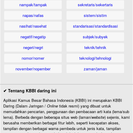
nampak/tampak
sekretaris/sekertaris
napas/nafas
sistem/sistim
nasihat/nasehat
standarisasi/standardisasi
negatif/negatip
subjek/subyek
negeri/negri
teknik/tehnik
nomor/nomer
teknologi/tehnologi
november/nopember
zaman/jaman
✔ Tentang KBBI daring ini
Aplikasi Kamus Besar Bahasa Indonesia (KBBI) ini merupakan KBBI
Daring (Dalam Jaringan /
Online
tidak resmi) yang dibuat untuk
memudahkan pencarian, penggunaan dan pembacaan arti kata (lema/sub
lema). Berbeda dengan beberapa situs web (laman/
website
) sejenis, kami
berusaha memberikan berbagai fitur lebih, seperti kecepatan akses,
tampilan dengan berbagai warna pembeda untuk jenis kata, tampilan