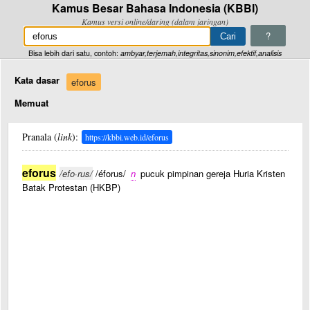
Kamus Besar Bahasa Indonesia (KBBI)
Kamus versi online/daring (dalam jaringan)
?
Bisa lebih dari satu, contoh:
ambyar,terjemah,integritas,sinonim,efektif,analisis
Kata dasar
eforus
Memuat
Pranala (
link
):
https://kbbi.web.id/eforus
eforus
/efo·rus/
/éforus/
n
pucuk pimpinan gereja Huria Kristen
Batak Protestan (HKBP)