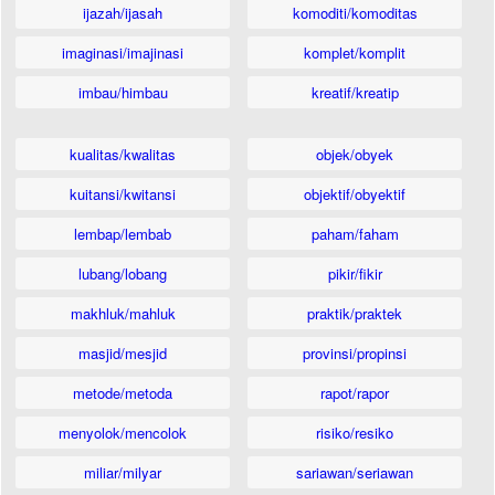
ijazah/ijasah
komoditi/komoditas
imaginasi/imajinasi
komplet/komplit
imbau/himbau
kreatif/kreatip
kualitas/kwalitas
objek/obyek
kuitansi/kwitansi
objektif/obyektif
lembap/lembab
paham/faham
lubang/lobang
pikir/fikir
makhluk/mahluk
praktik/praktek
masjid/mesjid
provinsi/propinsi
metode/metoda
rapot/rapor
menyolok/mencolok
risiko/resiko
miliar/milyar
sariawan/seriawan