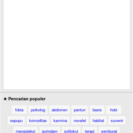
★ Pencarian populer
fobia
psikolog
abdomen
pantun
basis
hobi
sepupu
komoditas
karmina
novelet
habitat
suvenir
mengoleksi
gurindam
solilokui
terapi
semburat