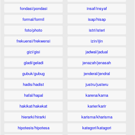
fondasi/pondasi
insaf/insyaf
formal/formil
isap/hisap
foto/photo
istri/isteri
frekuensi/frekwensi
izin/ijin
gizi/gisi
jadwal/jadual
gladi/geladi
jenazah/jenasah
gubuk/gubug
jenderal/jendral
hadis/hadist
justru/justeru
hafal/hapal
karena/karna
hakikat/hakekat
karier/karir
hierarki/hirarki
karisma/kharisma
hipotesis/hipotesa
kategori/katagori