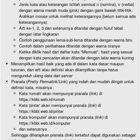
Jenis kata atau keterangan istilah semisal n (nomina), v (verba)
dengan warna merah muda (pink) dengan garis bawah titik-titik.
Arahkan mouse untuk melihat keterangannya (belum semua ada
keterangannya)
Arti ke-1, 2, 3 dan seterusnya ditandai dengan huruf tebal
dengan latar lingkaran
Contoh penggunaan lema/sub-lema ditandai dengan warna biru
Contoh dalam peribahasa ditandai dengan warna oranye
Ketika diklik hasil dari daftar kata "Memuat", hasil yang sesuai
dengan kata pencarian akan ditandai dengan latar warna kuning
Menampilkan hasil baik yang ada di dalam kata dasar maupun
turunan, dan arti atau definisi akan ditampilkan tanpa harus
mengunduh ulang data dari server
Pranala (
Pretty Permalink/Link
) yang indah dan mudah diingat untuk
definisi kata, misalnya :
Kata 'rumah' akan mempunyai pranala (
link
) di
https://kbbi.web.id/rumah
Kata 'pintar' akan mempunyai pranala (
link
) di
https://kbbi.web.id/pintar
Kata 'komputer' akan mempunyai pranala (
link
) di
https://kbbi.web.id/komputer
dan seterusnya
Sehingga diharapkan pranala (
link
) tersebut dapat digunakan sebagai