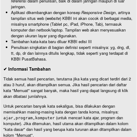
referensi dalam penulisan, baik di dalam jaringan maupun di luar
jaringan.
Aplikasi dikembangkan dengan konsep
Responsive Design
, artinya
tampilan situs web (
website
) KBBI ini akan cocok di berbagai media,
misalnya smartphone (Tablet pc, iPad, iPhone, Tab), termasuk
komputer dan netbook/laptop. Tampilan web akan menyesuaikan
dengan ukuran layar yang digunakan.
Tambahan kata-kata baru diluar KBBI edisi III
Penulisan singkatan di bagian definisi seperti misalnya: yg, dng, dl,
tt, dp, dr dan lainnya ditulis lengkap, tidak seperti yang terdapat di
KBBI PusatBahasa.
✔ Informasi Tambahan
Tidak semua hasil pencarian, terutama jika kata yang dicari terdiri dari 2
atau 3 huruf, akan ditampilkan semua. Jika hasil pencarian dari daftar
kata "Memuat" sangat banyak, maka hasil yang dapat langsung di klik
akan dibatasi jumlahnya.
Untuk pencarian banyak kata sekaligus, bisa dilakukan dengan
memisahkan masing-masing kata dengan tanda koma, misalnya:
(untuk mencari kata ajar, program dan
ajar,program,komputer
komputer). Jika ditemukan, hasil utama akan ditampilkan dalam kolom
"kata dasar" dan hasil yang berupa kata turunan akan ditampilkan dalam
kolom "Memuat".