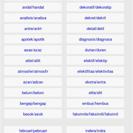
andal/handal
dekoratif/dekoratip
analisis/analisa
dekret/dekrit
antre/antri
detail/detil
apotek/apotik
diagnosis/diagnosa
asas/azaz
durian/duren
atlet/atlit
efektif/efektip
atmosfer/atmosfir
efektifitas/efektivitas
azan/adzan
ekstra/extra
belum/belom
elite/elit
bengep/bengap
embus/hembus
besok/esok
faksimile/faksimili/faksimil
februari/pebruari
indera/indra