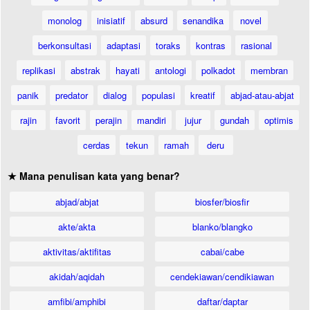
monolog
inisiatif
absurd
senandika
novel
berkonsultasi
adaptasi
toraks
kontras
rasional
replikasi
abstrak
hayati
antologi
polkadot
membran
panik
predator
dialog
populasi
kreatif
abjad-atau-abjat
rajin
favorit
perajin
mandiri
jujur
gundah
optimis
cerdas
tekun
ramah
deru
★ Mana penulisan kata yang benar?
abjad/abjat
biosfer/biosfir
akte/akta
blanko/blangko
aktivitas/aktifitas
cabai/cabe
akidah/aqidah
cendekiawan/cendikiawan
amfibi/amphibi
daftar/daptar