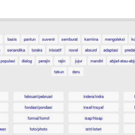
basis
pantun
suvenir
semburat
karmina
mengoleksi
k
s
senandika
toraks
inisiatif
novel
absurd
adaptasi
preda
populasi
dialog
perajin
rajin
jujur
mandiri
abjad-atau-abj
tekun
deru
februari/pebruari
indera/indra
fondasi/pondasi
insaf/insyaf
formal/formil
isap/hisap
wan
foto/photo
istri/isteri