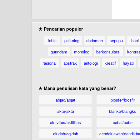
★ Pencarian populer
fobia
psikolog
abdomen
sepupu
hobi
gurindam
monolog
berkonsultasi
kontra
rasional
abstrak
antologi
kreatif
hayati
★ Mana penulisan kata yang benar?
abjad/abjat
biosfer/biosfir
akte/akta
blanko/blangko
aktivitas/aktifitas
cabai/cabe
akidah/aqidah
cendekiawan/cendikia