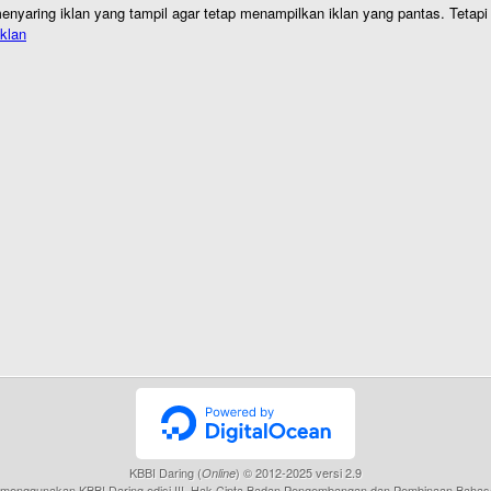
nyaring iklan yang tampil agar tetap menampilkan iklan yang pantas. Tetapi j
klan
KBBI Daring (
) © 2012-2025 versi 2.9
Online
menggunakan KBBI Daring edisi III, Hak Cipta Badan Pengembangan dan Pembinaan Bahas