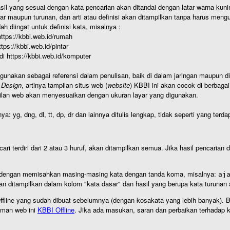
hasil yang sesuai dengan kata pencarian akan ditandai dengan latar warna kuni
r maupun turunan, dan arti atau definisi akan ditampilkan tanpa harus mengu
h diingat untuk definisi kata, misalnya :
 https://kbbi.web.id/rumah
https://kbbi.web.id/pintar
 di https://kbbi.web.id/komputer
igunakan sebagai referensi dalam penulisan, baik di dalam jaringan maupun di 
 Design
, artinya tampilan situs web (
website
) KBBI ini akan cocok di berbaga
ilan web akan menyesuaikan dengan ukuran layar yang digunakan.
nya: yg, dng, dl, tt, dp, dr dan lainnya ditulis lengkap, tidak seperti yang te
cari terdiri dari 2 atau 3 huruf, akan ditampilkan semua. Jika hasil pencarian
an dengan memisahkan masing-masing kata dengan tanda koma, misalnya:
aj
an ditampilkan dalam kolom "kata dasar" dan hasil yang berupa kata turuna
I Offline yang sudah dibuat sebelumnya (dengan kosakata yang lebih banyak). 
aman web ini
KBBI Offline
. Jika ada masukan, saran dan perbaikan terhadap kb