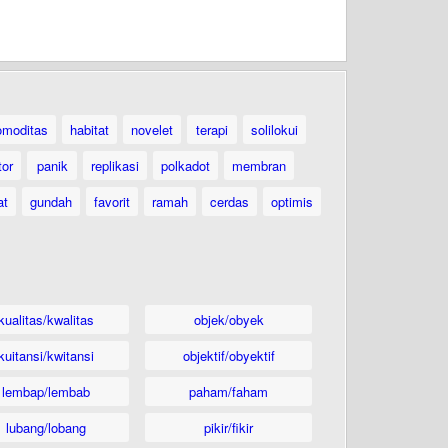
omoditas
habitat
novelet
terapi
solilokui
tor
panik
replikasi
polkadot
membran
at
gundah
favorit
ramah
cerdas
optimis
kualitas/kwalitas
objek/obyek
kuitansi/kwitansi
objektif/obyektif
lembap/lembab
paham/faham
lubang/lobang
pikir/fikir