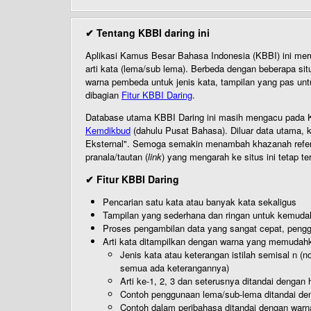
✔ Tentang KBBI daring ini
Aplikasi Kamus Besar Bahasa Indonesia (KBBI) ini me
arti kata (lema/sub lema). Berbeda dengan beberapa sit
warna pembeda untuk jenis kata, tampilan yang pas unt
dibagian
Fitur KBBI Daring
.
Database utama KBBI Daring ini masih mengacu pada KB
Kemdikbud
(dahulu Pusat Bahasa). Diluar data utama, k
Eksternal". Semoga semakin menambah khazanah referensi
pranala/tautan (
link
) yang mengarah ke situs ini tetap te
✔ Fitur KBBI Daring
Pencarian satu kata atau banyak kata sekaligus
Tampilan yang sederhana dan ringan untuk kemud
Proses pengambilan data yang sangat cepat, pengg
Arti kata ditampilkan dengan warna yang memudah
Jenis kata atau keterangan istilah semisal n (
semua ada keterangannya)
Arti ke-1, 2, 3 dan seterusnya ditandai dengan h
Contoh penggunaan lema/sub-lema ditandai den
Contoh dalam peribahasa ditandai dengan warn