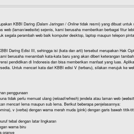
rupakan KBBI Daring (Dalam Jaringan /
Online
tidak resmi) yang dibuat unt
us web (laman/
website
) sejenis, kami berusaha memberikan berbagai fitur leb
uk segala perambah web baik komputer desktop, laptop maupun telepon pintar 
BI Daring Edisi III, sehingga isi (kata dan arti) tersebut merupakan Hak
ami berusaha menambah kata-kata baru yang akan diberi keterangan tambahan d
 pendidikan di Indonesia dan bisa memberikan manfaat yang luas. Aplikasi i
rsedia. Untuk mencari kata dari KBBI edisi V (terbaru), silakan merujuk ke we
ahan penggunaan
una tidak perlu memuat ulang (
reload/refresh
) jendela atau laman web (
websi
kan mencari lema maupun sub lema. Berikut beberapa penjelasannya:
nomina), v (verba) dengan warna merah muda (pink) dengan garis bawah titik-
uruf tebal dengan latar lingkaran
gan warna biru
a oranye