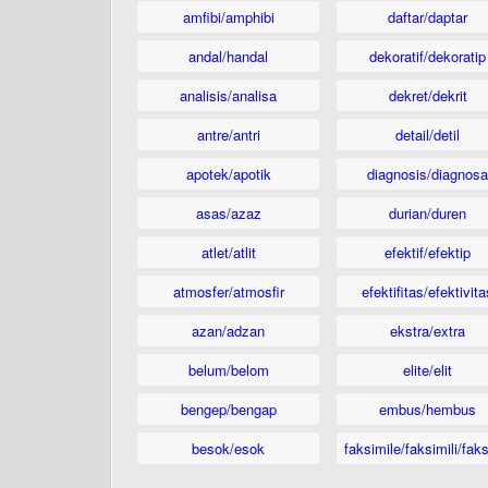
amfibi/amphibi
daftar/daptar
andal/handal
dekoratif/dekoratip
analisis/analisa
dekret/dekrit
antre/antri
detail/detil
apotek/apotik
diagnosis/diagnosa
asas/azaz
durian/duren
atlet/atlit
efektif/efektip
atmosfer/atmosfir
efektifitas/efektivita
azan/adzan
ekstra/extra
belum/belom
elite/elit
bengep/bengap
embus/hembus
besok/esok
faksimile/faksimili/faks