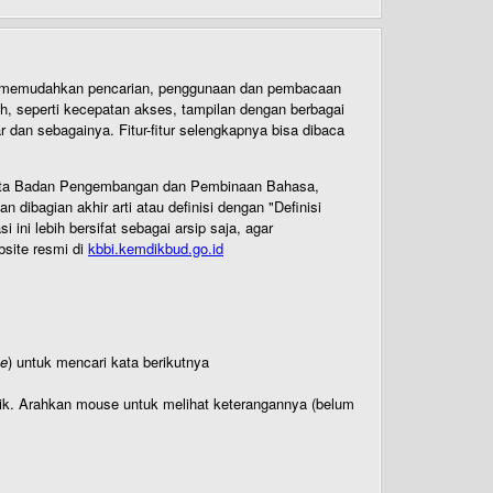
uk memudahkan pencarian, penggunaan dan pembacaan
ih, seperti kecepatan akses, tampilan dengan berbagai
dan sebagainya. Fitur-fitur selengkapnya bisa dibaca
 Cipta Badan Pengembangan dan Pembinaan Bahasa,
ibagian akhir arti atau definisi dengan "Definisi
ni lebih bersifat sebagai arsip saja, agar
bsite resmi di
kbbi.kemdikbud.go.id
te
) untuk mencari kata berikutnya
titik. Arahkan mouse untuk melihat keterangannya (belum