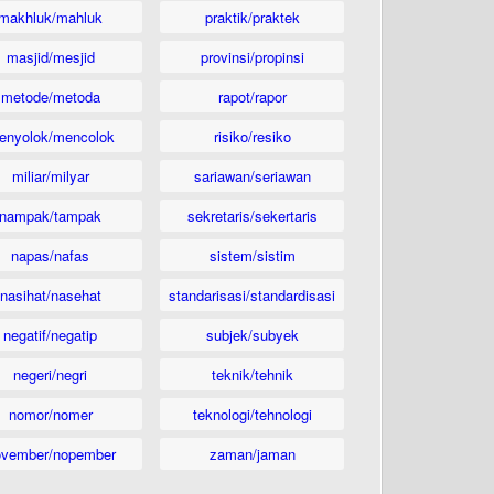
makhluk/mahluk
praktik/praktek
masjid/mesjid
provinsi/propinsi
metode/metoda
rapot/rapor
enyolok/mencolok
risiko/resiko
miliar/milyar
sariawan/seriawan
nampak/tampak
sekretaris/sekertaris
napas/nafas
sistem/sistim
nasihat/nasehat
standarisasi/standardisasi
negatif/negatip
subjek/subyek
negeri/negri
teknik/tehnik
nomor/nomer
teknologi/tehnologi
ovember/nopember
zaman/jaman