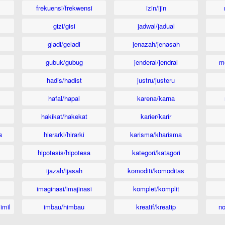
frekuensi/frekwensi
izin/ijin
gizi/gisi
jadwal/jadual
gladi/geladi
jenazah/jenasah
gubuk/gubug
jenderal/jendral
m
hadis/hadist
justru/justeru
hafal/hapal
karena/karna
hakikat/hakekat
karier/karir
s
hierarki/hirarki
karisma/kharisma
hipotesis/hipotesa
kategori/katagori
ijazah/ijasah
komoditi/komoditas
imaginasi/imajinasi
komplet/komplit
imil
imbau/himbau
kreatif/kreatip
n