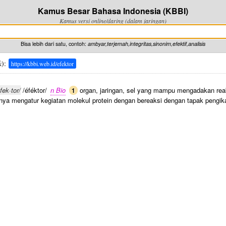
Kamus Besar Bahasa Indonesia (KBBI)
Kamus versi online/daring (dalam jaringan)
Bisa lebih dari satu, contoh:
ambyar,terjemah,integritas,sinonim,efektif,analisis
k
):
https://kbbi.web.id/efektor
fek·tor/
/éféktor/
n Bio
organ, jaringan, sel yang mampu mengadakan rea
1
nya mengatur kegiatan molekul protein dengan bereaksi dengan tapak pengikat