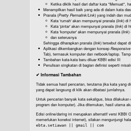
Ketika diklik hasil dari daftar kata "Memuat", 
Menampilkan hasil baik yang ada di dalam kata dasa
Pranala (
Pretty Permalink/Link
) yang indah dan muda
Kata 'rumah' akan mempunyai pranala (
link
) di
Kata 'pintar' akan mempunyai pranala (
link
) di 
Kata 'komputer' akan mempunyai pranala (
link
)
dan seterusnya
Sehingga diharapkan pranala (
link
) tersebut dapat d
Aplikasi dikembangkan dengan konsep
Responsive
Tab), termasuk komputer dan netbook/laptop. Tamp
Tambahan kata-kata baru diluar KBBI edisi III
Penulisan singkatan di bagian definisi seperti misal
✔ Informasi Tambahan
Tidak semua hasil pencarian, terutama jika kata yang di
yang dapat langsung di klik akan dibatasi jumlahnya.
Untuk pencarian banyak kata sekaligus, bisa dilakuk
program dan komputer). Jika ditemukan, hasil utama ak
Edisi online/daring ini merupakan alternatif versi KBB
memerlukan koneksi internet), silakan mengunjungi hal
ebta.setiawan || gmail || com