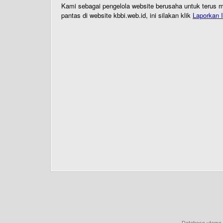
Kami sebagai pengelola website berusaha untuk terus me
pantas di website kbbi.web.id, ini silakan klik
Laporkan I
Database utama 