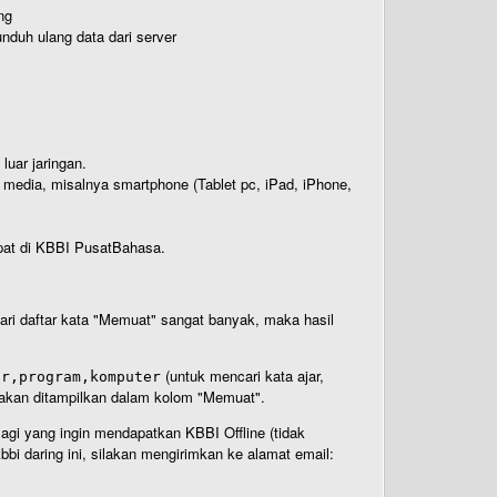
ng
nduh ulang data dari server
luar jaringan.
i media, misalnya smartphone (Tablet pc, iPad, iPhone,
rdapat di KBBI PusatBahasa.
 dari daftar kata "Memuat" sangat banyak, maka hasil
(untuk mencari kata ajar,
ar,program,komputer
n akan ditampilkan dalam kolom "Memuat".
Bagi yang ingin mendapatkan KBBI Offline (tidak
bi daring ini, silakan mengirimkan ke alamat email: