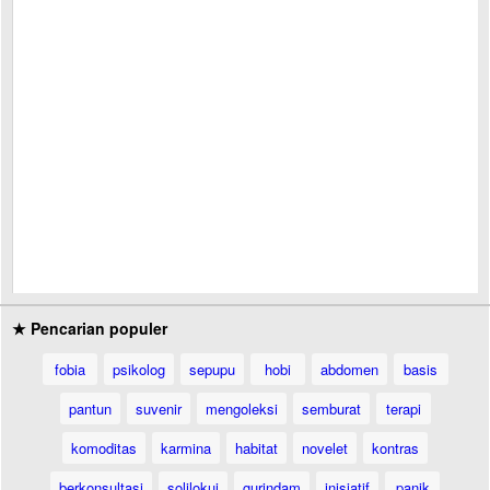
★ Pencarian populer
fobia
psikolog
sepupu
hobi
abdomen
basis
pantun
suvenir
mengoleksi
semburat
terapi
komoditas
karmina
habitat
novelet
kontras
berkonsultasi
solilokui
gurindam
inisiatif
panik