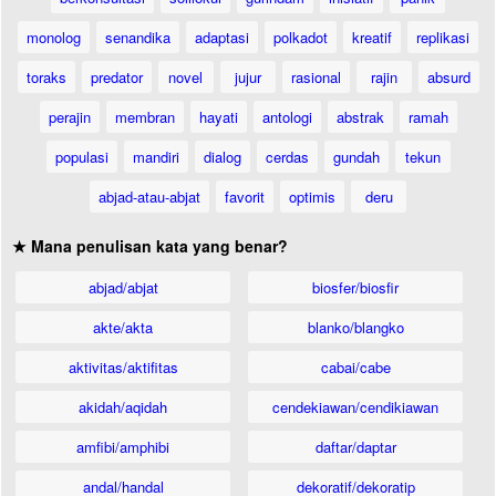
monolog
senandika
adaptasi
polkadot
kreatif
replikasi
toraks
predator
novel
jujur
rasional
rajin
absurd
perajin
membran
hayati
antologi
abstrak
ramah
populasi
mandiri
dialog
cerdas
gundah
tekun
abjad-atau-abjat
favorit
optimis
deru
★ Mana penulisan kata yang benar?
abjad/abjat
biosfer/biosfir
akte/akta
blanko/blangko
aktivitas/aktifitas
cabai/cabe
akidah/aqidah
cendekiawan/cendikiawan
amfibi/amphibi
daftar/daptar
andal/handal
dekoratif/dekoratip