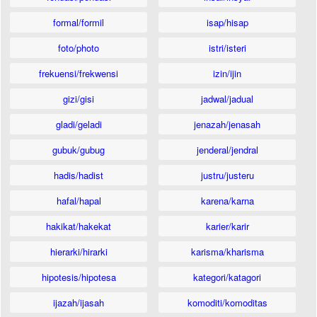
formal/formil
isap/hisap
foto/photo
istri/isteri
frekuensi/frekwensi
izin/ijin
gizi/gisi
jadwal/jadual
gladi/geladi
jenazah/jenasah
gubuk/gubug
jenderal/jendral
hadis/hadist
justru/justeru
hafal/hapal
karena/karna
hakikat/hakekat
karier/karir
hierarki/hirarki
karisma/kharisma
hipotesis/hipotesa
kategori/katagori
ijazah/ijasah
komoditi/komoditas