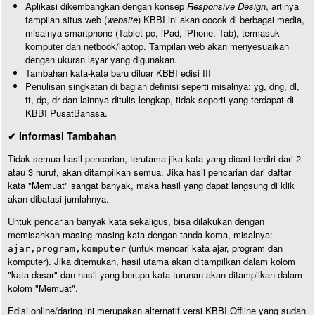
Aplikasi dikembangkan dengan konsep
Responsive Design
, artinya
tampilan situs web (
website
) KBBI ini akan cocok di berbagai media,
misalnya smartphone (Tablet pc, iPad, iPhone, Tab), termasuk
komputer dan netbook/laptop. Tampilan web akan menyesuaikan
dengan ukuran layar yang digunakan.
Tambahan kata-kata baru diluar KBBI edisi III
Penulisan singkatan di bagian definisi seperti misalnya: yg, dng, dl,
tt, dp, dr dan lainnya ditulis lengkap, tidak seperti yang terdapat di
KBBI PusatBahasa.
✔ Informasi Tambahan
Tidak semua hasil pencarian, terutama jika kata yang dicari terdiri dari 2
atau 3 huruf, akan ditampilkan semua. Jika hasil pencarian dari daftar
kata "Memuat" sangat banyak, maka hasil yang dapat langsung di klik
akan dibatasi jumlahnya.
Untuk pencarian banyak kata sekaligus, bisa dilakukan dengan
memisahkan masing-masing kata dengan tanda koma, misalnya:
(untuk mencari kata ajar, program dan
ajar,program,komputer
komputer). Jika ditemukan, hasil utama akan ditampilkan dalam kolom
"kata dasar" dan hasil yang berupa kata turunan akan ditampilkan dalam
kolom "Memuat".
Edisi online/daring ini merupakan alternatif versi KBBI Offline yang sudah