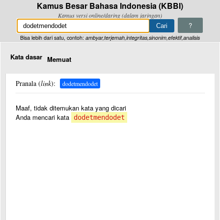
Kamus Besar Bahasa Indonesia (KBBI)
Kamus versi online/daring (dalam jaringan)
?
Bisa lebih dari satu, contoh:
ambyar,terjemah,integritas,sinonim,efektif,analisis
Kata dasar
Memuat
Pranala (
link
):
dodetmendodet
Maaf, tidak ditemukan kata yang dicari
Anda mencari kata
dodetmendodet