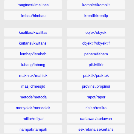
imaginasi/imajinasi
komplet/komplit
imbau/himbau
kreatif/kreatip
kualitas/kwalitas
objek/obyek
kuitansi/kwitansi
objektif/obyektif
lembap/lembab
paham/faham
lubang/lobang
pikir/fikir
makhluk/mahluk
praktik/praktek
masjid/mesjid
provinsi/propinsi
metode/metoda
rapot/rapor
menyolok/mencolok
risiko/resiko
miliar/milyar
sariawan/seriawan
nampak/tampak
sekretaris/sekertaris