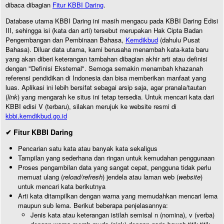
dibaca dibagian
Fitur KBBI Daring
.
Database utama KBBI Daring ini masih mengacu pada KBBI Daring Edisi
III, sehingga isi (kata dan arti) tersebut merupakan Hak Cipta Badan
Pengembangan dan Pembinaan Bahasa,
Kemdikbud
(dahulu Pusat
Bahasa). Diluar data utama, kami berusaha menambah kata-kata baru
yang akan diberi keterangan tambahan dibagian akhir arti atau definisi
dengan "Definisi Eksternal". Semoga semakin menambah khazanah
referensi pendidikan di Indonesia dan bisa memberikan manfaat yang
luas. Aplikasi ini lebih bersifat sebagai arsip saja, agar pranala/tautan
(
link
) yang mengarah ke situs ini tetap tersedia. Untuk mencari kata dari
KBBI edisi V (terbaru), silakan merujuk ke website resmi di
kbbi.kemdikbud.go.id
✔ Fitur KBBI Daring
Pencarian satu kata atau banyak kata sekaligus
Tampilan yang sederhana dan ringan untuk kemudahan penggunaan
Proses pengambilan data yang sangat cepat, pengguna tidak perlu
memuat ulang (
reload/refresh
) jendela atau laman web (
website
)
untuk mencari kata berikutnya
Arti kata ditampilkan dengan warna yang memudahkan mencari lema
maupun sub lema. Berikut beberapa penjelasannya:
Jenis kata atau keterangan istilah semisal n (nomina), v (verba)