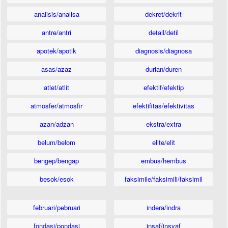
analisis/analisa
dekret/dekrit
antre/antri
detail/detil
apotek/apotik
diagnosis/diagnosa
asas/azaz
durian/duren
atlet/atlit
efektif/efektip
atmosfer/atmosfir
efektifitas/efektivitas
azan/adzan
ekstra/extra
belum/belom
elite/elit
bengep/bengap
embus/hembus
besok/esok
faksimile/faksimili/faksimil
februari/pebruari
indera/indra
fondasi/pondasi
insaf/insyaf