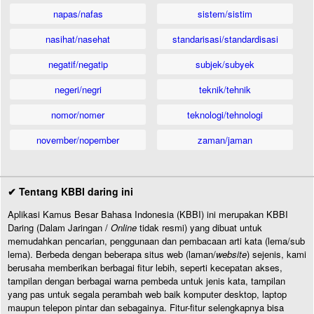
napas/nafas
sistem/sistim
nasihat/nasehat
standarisasi/standardisasi
negatif/negatip
subjek/subyek
negeri/negri
teknik/tehnik
nomor/nomer
teknologi/tehnologi
november/nopember
zaman/jaman
✔ Tentang KBBI daring ini
Aplikasi Kamus Besar Bahasa Indonesia (KBBI) ini merupakan KBBI
Daring (Dalam Jaringan /
Online
tidak resmi) yang dibuat untuk
memudahkan pencarian, penggunaan dan pembacaan arti kata (lema/sub
lema). Berbeda dengan beberapa situs web (laman/
website
) sejenis, kami
berusaha memberikan berbagai fitur lebih, seperti kecepatan akses,
tampilan dengan berbagai warna pembeda untuk jenis kata, tampilan
yang pas untuk segala perambah web baik komputer desktop, laptop
maupun telepon pintar dan sebagainya. Fitur-fitur selengkapnya bisa