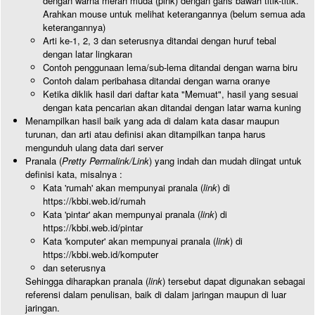
dengan warna merah muda (pink) dengan garis bawah titik-titik.
Arahkan mouse untuk melihat keterangannya (belum semua ada
keterangannya)
Arti ke-1, 2, 3 dan seterusnya ditandai dengan huruf tebal
dengan latar lingkaran
Contoh penggunaan lema/sub-lema ditandai dengan warna biru
Contoh dalam peribahasa ditandai dengan warna oranye
Ketika diklik hasil dari daftar kata "Memuat", hasil yang sesuai
dengan kata pencarian akan ditandai dengan latar warna kuning
Menampilkan hasil baik yang ada di dalam kata dasar maupun
turunan, dan arti atau definisi akan ditampilkan tanpa harus
mengunduh ulang data dari server
Pranala (
Pretty Permalink/Link
) yang indah dan mudah diingat untuk
definisi kata, misalnya :
Kata 'rumah' akan mempunyai pranala (
link
) di
https://kbbi.web.id/rumah
Kata 'pintar' akan mempunyai pranala (
link
) di
https://kbbi.web.id/pintar
Kata 'komputer' akan mempunyai pranala (
link
) di
https://kbbi.web.id/komputer
dan seterusnya
Sehingga diharapkan pranala (
link
) tersebut dapat digunakan sebagai
referensi dalam penulisan, baik di dalam jaringan maupun di luar
jaringan.