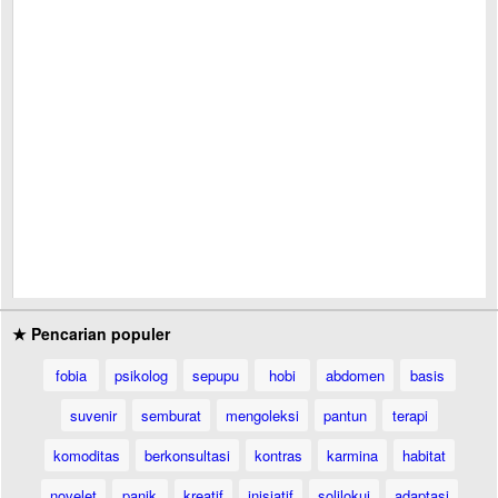
★ Pencarian populer
fobia
psikolog
sepupu
hobi
abdomen
basis
suvenir
semburat
mengoleksi
pantun
terapi
komoditas
berkonsultasi
kontras
karmina
habitat
novelet
panik
kreatif
inisiatif
solilokui
adaptasi