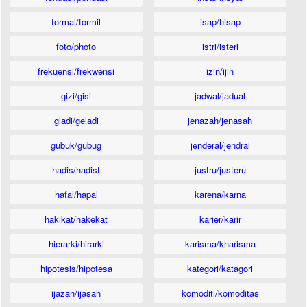
formal/formil
isap/hisap
foto/photo
istri/isteri
frekuensi/frekwensi
izin/ijin
gizi/gisi
jadwal/jadual
gladi/geladi
jenazah/jenasah
gubuk/gubug
jenderal/jendral
hadis/hadist
justru/justeru
hafal/hapal
karena/karna
hakikat/hakekat
karier/karir
hierarki/hirarki
karisma/kharisma
hipotesis/hipotesa
kategori/katagori
ijazah/ijasah
komoditi/komoditas