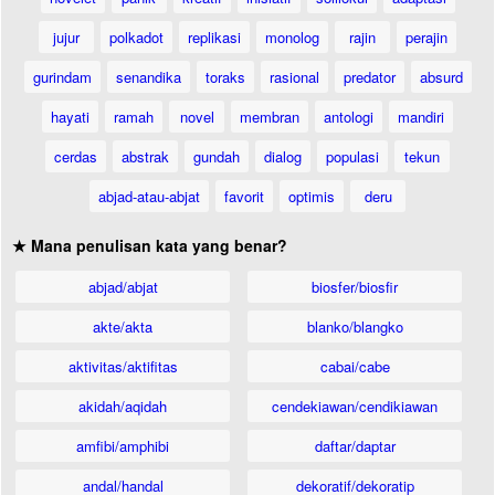
jujur
polkadot
replikasi
monolog
rajin
perajin
gurindam
senandika
toraks
rasional
predator
absurd
hayati
ramah
novel
membran
antologi
mandiri
cerdas
abstrak
gundah
dialog
populasi
tekun
abjad-atau-abjat
favorit
optimis
deru
★ Mana penulisan kata yang benar?
abjad/abjat
biosfer/biosfir
akte/akta
blanko/blangko
aktivitas/aktifitas
cabai/cabe
akidah/aqidah
cendekiawan/cendikiawan
amfibi/amphibi
daftar/daptar
andal/handal
dekoratif/dekoratip