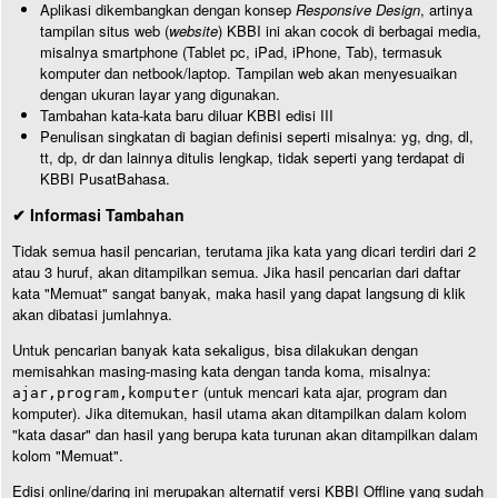
Aplikasi dikembangkan dengan konsep
Responsive Design
, artinya
tampilan situs web (
website
) KBBI ini akan cocok di berbagai media,
misalnya smartphone (Tablet pc, iPad, iPhone, Tab), termasuk
komputer dan netbook/laptop. Tampilan web akan menyesuaikan
dengan ukuran layar yang digunakan.
Tambahan kata-kata baru diluar KBBI edisi III
Penulisan singkatan di bagian definisi seperti misalnya: yg, dng, dl,
tt, dp, dr dan lainnya ditulis lengkap, tidak seperti yang terdapat di
KBBI PusatBahasa.
✔ Informasi Tambahan
Tidak semua hasil pencarian, terutama jika kata yang dicari terdiri dari 2
atau 3 huruf, akan ditampilkan semua. Jika hasil pencarian dari daftar
kata "Memuat" sangat banyak, maka hasil yang dapat langsung di klik
akan dibatasi jumlahnya.
Untuk pencarian banyak kata sekaligus, bisa dilakukan dengan
memisahkan masing-masing kata dengan tanda koma, misalnya:
(untuk mencari kata ajar, program dan
ajar,program,komputer
komputer). Jika ditemukan, hasil utama akan ditampilkan dalam kolom
"kata dasar" dan hasil yang berupa kata turunan akan ditampilkan dalam
kolom "Memuat".
Edisi online/daring ini merupakan alternatif versi KBBI Offline yang sudah