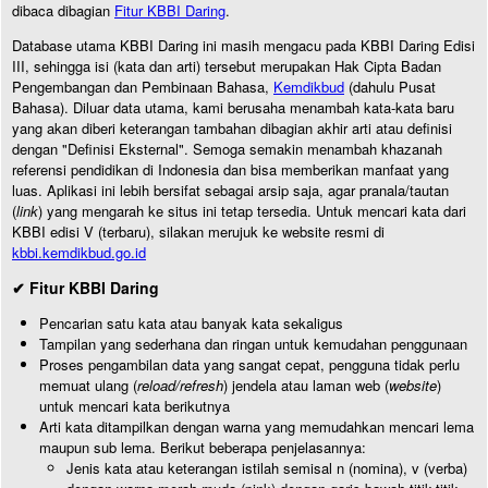
dibaca dibagian
Fitur KBBI Daring
.
Database utama KBBI Daring ini masih mengacu pada KBBI Daring Edisi
III, sehingga isi (kata dan arti) tersebut merupakan Hak Cipta Badan
Pengembangan dan Pembinaan Bahasa,
Kemdikbud
(dahulu Pusat
Bahasa). Diluar data utama, kami berusaha menambah kata-kata baru
yang akan diberi keterangan tambahan dibagian akhir arti atau definisi
dengan "Definisi Eksternal". Semoga semakin menambah khazanah
referensi pendidikan di Indonesia dan bisa memberikan manfaat yang
luas. Aplikasi ini lebih bersifat sebagai arsip saja, agar pranala/tautan
(
link
) yang mengarah ke situs ini tetap tersedia. Untuk mencari kata dari
KBBI edisi V (terbaru), silakan merujuk ke website resmi di
kbbi.kemdikbud.go.id
✔ Fitur KBBI Daring
Pencarian satu kata atau banyak kata sekaligus
Tampilan yang sederhana dan ringan untuk kemudahan penggunaan
Proses pengambilan data yang sangat cepat, pengguna tidak perlu
memuat ulang (
reload/refresh
) jendela atau laman web (
website
)
untuk mencari kata berikutnya
Arti kata ditampilkan dengan warna yang memudahkan mencari lema
maupun sub lema. Berikut beberapa penjelasannya:
Jenis kata atau keterangan istilah semisal n (nomina), v (verba)