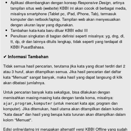
Aplikasi dikembangkan dengan konsep
Responsive Design
, artinya
tampilan situs web (
website
) KBBI ini akan cocok di berbagai media,
misalnya smartphone (Tablet pc, iPad, iPhone, Tab), termasuk
komputer dan netbook/laptop. Tampilan web akan menyesuaikan
dengan ukuran layar yang digunakan.
Tambahan kata-kata baru diluar KBBI edisi III
Penulisan singkatan di bagian definisi seperti misalnya: yg, dng, dl,
tt, dp, dr dan lainnya ditulis lengkap, tidak seperti yang terdapat di
KBBI PusatBahasa.
✔ Informasi Tambahan
Tidak semua hasil pencarian, terutama jika kata yang dicari terdiri dari 2
atau 3 huruf, akan ditampilkan semua. Jika hasil pencarian dari daftar
kata "Memuat" sangat banyak, maka hasil yang dapat langsung di klik
akan dibatasi jumlahnya.
Untuk pencarian banyak kata sekaligus, bisa dilakukan dengan
memisahkan masing-masing kata dengan tanda koma, misalnya:
(untuk mencari kata ajar, program dan
ajar,program,komputer
komputer). Jika ditemukan, hasil utama akan ditampilkan dalam kolom
"kata dasar" dan hasil yang berupa kata turunan akan ditampilkan dalam
kolom "Memuat".
Edisi online/daring ini merupakan alternatif versi KBBI Offline yang sudah