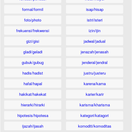
formal/formil
isap/hisap
foto/photo
istri/isteri
frekuensi/frekwensi
izin/ijin
gizi/gisi
jadwal/jadual
gladi/geladi
jenazah/jenasah
gubuk/gubug
jenderal/jendral
hadis/hadist
justru/justeru
hafal/hapal
karena/karna
hakikat/hakekat
karier/karir
hierarki/hirarki
karisma/kharisma
hipotesis/hipotesa
kategori/katagori
ijazah/ijasah
komoditi/komoditas