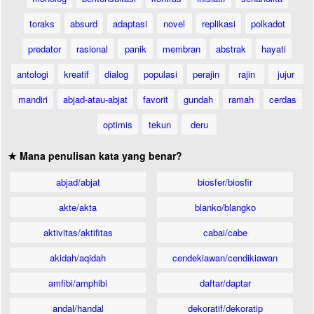
toraks
absurd
adaptasi
novel
replikasi
polkadot
predator
rasional
panik
membran
abstrak
hayati
antologi
kreatif
dialog
populasi
perajin
rajin
jujur
mandiri
abjad-atau-abjat
favorit
gundah
ramah
cerdas
optimis
tekun
deru
★ Mana penulisan kata yang benar?
abjad/abjat
biosfer/biosfir
akte/akta
blanko/blangko
aktivitas/aktifitas
cabai/cabe
akidah/aqidah
cendekiawan/cendikiawan
amfibi/amphibi
daftar/daptar
andal/handal
dekoratif/dekoratip