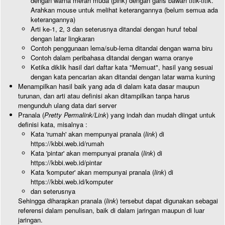
dengan warna merah muda (pink) dengan garis bawah titik-titik.
Arahkan mouse untuk melihat keterangannya (belum semua ada
keterangannya)
Arti ke-1, 2, 3 dan seterusnya ditandai dengan huruf tebal
dengan latar lingkaran
Contoh penggunaan lema/sub-lema ditandai dengan warna biru
Contoh dalam peribahasa ditandai dengan warna oranye
Ketika diklik hasil dari daftar kata "Memuat", hasil yang sesuai
dengan kata pencarian akan ditandai dengan latar warna kuning
Menampilkan hasil baik yang ada di dalam kata dasar maupun
turunan, dan arti atau definisi akan ditampilkan tanpa harus
mengunduh ulang data dari server
Pranala (
Pretty Permalink/Link
) yang indah dan mudah diingat untuk
definisi kata, misalnya :
Kata 'rumah' akan mempunyai pranala (
link
) di
https://kbbi.web.id/rumah
Kata 'pintar' akan mempunyai pranala (
link
) di
https://kbbi.web.id/pintar
Kata 'komputer' akan mempunyai pranala (
link
) di
https://kbbi.web.id/komputer
dan seterusnya
Sehingga diharapkan pranala (
link
) tersebut dapat digunakan sebagai
referensi dalam penulisan, baik di dalam jaringan maupun di luar
jaringan.