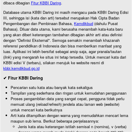
dibaca dibagian
Fitur KBBI Daring
.
Database utama KBBI Daring ini masih mengacu pada KBBI Daring Edisi
III, sehingga isi (kata dan arti) tersebut merupakan Hak Cipta Badan
Pengembangan dan Pembinaan Bahasa,
Kemdikbud
(dahulu Pusat
Bahasa). Diluar data utama, kami berusaha menambah kata-kata baru
yang akan diberi keterangan tambahan dibagian akhir arti atau definisi
dengan "Definisi Eksternal". Semoga semakin menambah khazanah
referensi pendidikan di Indonesia dan bisa memberikan manfaat yang
luas. Aplikasi ini lebih bersifat sebagai arsip saja, agar pranala/tautan
(
link
) yang mengarah ke situs ini tetap tersedia. Untuk mencari kata dari
KBBI edisi V (terbaru), silakan merujuk ke website resmi di
kbbi.kemdikbud.go.id
✔ Fitur KBBI Daring
Pencarian satu kata atau banyak kata sekaligus
Tampilan yang sederhana dan ringan untuk kemudahan penggunaan
Proses pengambilan data yang sangat cepat, pengguna tidak perlu
memuat ulang (
reload/refresh
) jendela atau laman web (
website
)
untuk mencari kata berikutnya
Arti kata ditampilkan dengan warna yang memudahkan mencari lema
maupun sub lema. Berikut beberapa penjelasannya:
Jenis kata atau keterangan istilah semisal n (nomina), v (verba)