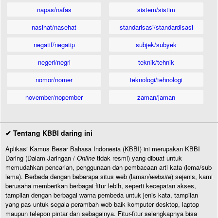
napas/nafas
sistem/sistim
nasihat/nasehat
standarisasi/standardisasi
negatif/negatip
subjek/subyek
negeri/negri
teknik/tehnik
nomor/nomer
teknologi/tehnologi
november/nopember
zaman/jaman
✔ Tentang KBBI daring ini
Aplikasi Kamus Besar Bahasa Indonesia (KBBI) ini merupakan KBBI
Daring (Dalam Jaringan /
Online
tidak resmi) yang dibuat untuk
memudahkan pencarian, penggunaan dan pembacaan arti kata (lema/sub
lema). Berbeda dengan beberapa situs web (laman/
website
) sejenis, kami
berusaha memberikan berbagai fitur lebih, seperti kecepatan akses,
tampilan dengan berbagai warna pembeda untuk jenis kata, tampilan
yang pas untuk segala perambah web baik komputer desktop, laptop
maupun telepon pintar dan sebagainya. Fitur-fitur selengkapnya bisa