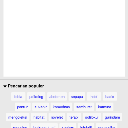
★ Pencarian populer
fobia
psikolog
abdomen
sepupu
hobi
basis
pantun
suvenir
komoditas
semburat
karmina
mengoleksi
habitat
novelet
terapi
solilokui
gurindam
monolog
berkonsultasi
kontras
inisiatif
senandika