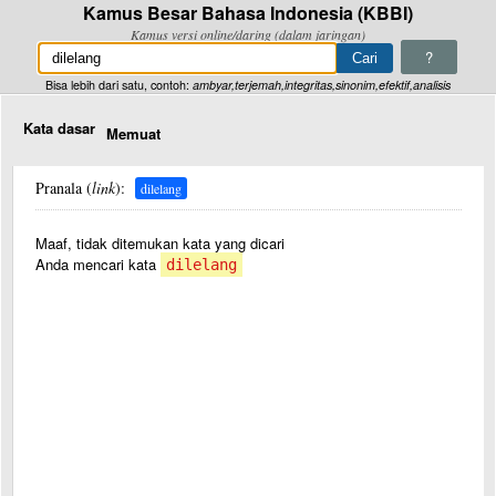
Kamus Besar Bahasa Indonesia (KBBI)
Kamus versi online/daring (dalam jaringan)
?
Bisa lebih dari satu, contoh:
ambyar,terjemah,integritas,sinonim,efektif,analisis
Kata dasar
Memuat
Pranala (
link
):
dilelang
Maaf, tidak ditemukan kata yang dicari
Anda mencari kata
dilelang