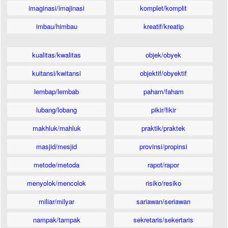
imaginasi/imajinasi
komplet/komplit
imbau/himbau
kreatif/kreatip
kualitas/kwalitas
objek/obyek
kuitansi/kwitansi
objektif/obyektif
lembap/lembab
paham/faham
lubang/lobang
pikir/fikir
makhluk/mahluk
praktik/praktek
masjid/mesjid
provinsi/propinsi
metode/metoda
rapot/rapor
menyolok/mencolok
risiko/resiko
miliar/milyar
sariawan/seriawan
nampak/tampak
sekretaris/sekertaris