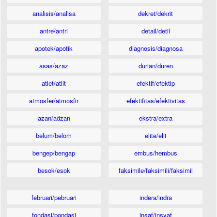
analisis/analisa
dekret/dekrit
antre/antri
detail/detil
apotek/apotik
diagnosis/diagnosa
asas/azaz
durian/duren
atlet/atlit
efektif/efektip
atmosfer/atmosfir
efektifitas/efektivitas
azan/adzan
ekstra/extra
belum/belom
elite/elit
bengep/bengap
embus/hembus
besok/esok
faksimile/faksimili/faksimil
februari/pebruari
indera/indra
fondasi/pondasi
insaf/insyaf