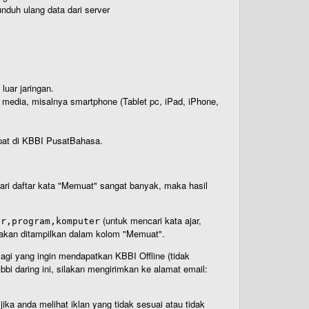
nduh ulang data dari server
luar jaringan.
i media, misalnya smartphone (Tablet pc, iPad, iPhone,
rdapat di KBBI PusatBahasa.
 dari daftar kata "Memuat" sangat banyak, maka hasil
(untuk mencari kata ajar,
ar,program,komputer
n akan ditampilkan dalam kolom "Memuat".
Bagi yang ingin mendapatkan KBBI Offline (tidak
bi daring ini, silakan mengirimkan ke alamat email:
ika anda melihat iklan yang tidak sesuai atau tidak