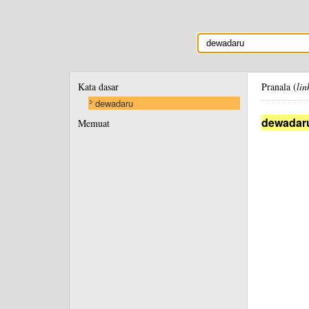
Kata dasar
Pranala (
lin
dewadaru
dewadar
Memuat