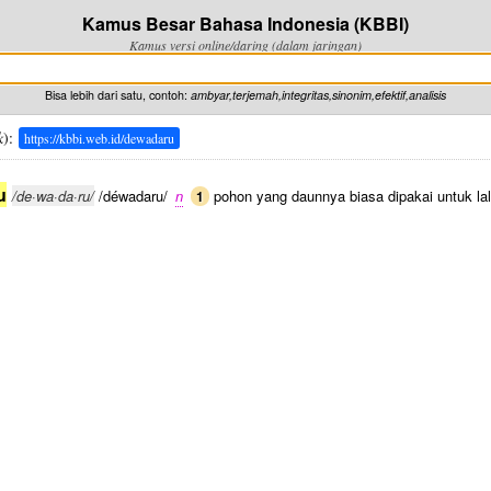
Kamus Besar Bahasa Indonesia (KBBI)
Kamus versi online/daring (dalam jaringan)
Bisa lebih dari satu, contoh:
ambyar,terjemah,integritas,sinonim,efektif,analisis
k
):
https://kbbi.web.id/dewadaru
u
/de·wa·da·ru/
/déwadaru/
n
pohon yang daunnya biasa dipakai untuk lal
1