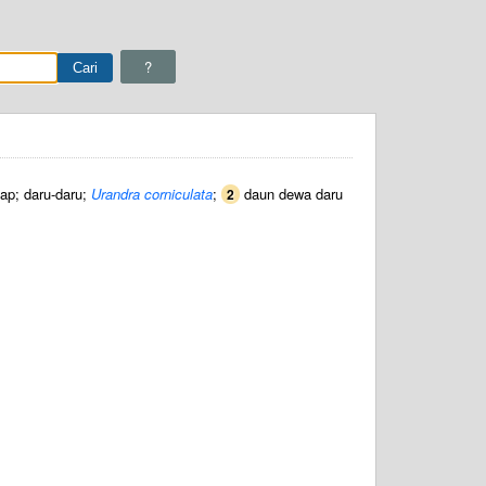
?
ap; daru-daru;
Urandra corniculata
;
daun dewa daru
2