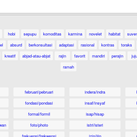
hobi
sepupu
komoditas
karmina
novelet
habitat
suven
el
absurd
berkonsultasi
adaptasi
rasional
kontras
toraks
kreatif
abjad-atau-abjat
rajin
favorit
mandiri
perajin
juj
ramah
februari/pebruari
indera/indra
fondasi/pondasi
insaf/insyaf
formal/formil
isap/hisap
wan
foto/photo
istri/isteri
frekuensi/frekwensi
izin/ijin