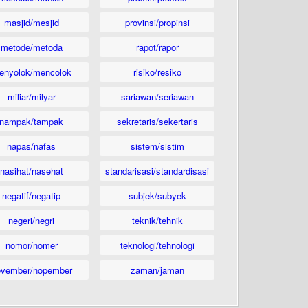
masjid/mesjid
provinsi/propinsi
metode/metoda
rapot/rapor
enyolok/mencolok
risiko/resiko
miliar/milyar
sariawan/seriawan
nampak/tampak
sekretaris/sekertaris
napas/nafas
sistem/sistim
nasihat/nasehat
standarisasi/standardisasi
negatif/negatip
subjek/subyek
negeri/negri
teknik/tehnik
nomor/nomer
teknologi/tehnologi
ovember/nopember
zaman/jaman