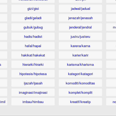
gizi/gisi
jadwal/jadual
gladi/geladi
jenazah/jenasah
gubuk/gubug
jenderal/jendral
m
hadis/hadist
justru/justeru
hafal/hapal
karena/karna
hakikat/hakekat
karier/karir
s
hierarki/hirarki
karisma/kharisma
hipotesis/hipotesa
kategori/katagori
ijazah/ijasah
komoditi/komoditas
imaginasi/imajinasi
komplet/komplit
imil
imbau/himbau
kreatif/kreatip
n