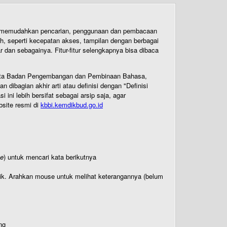
uk memudahkan pencarian, penggunaan dan pembacaan
ih, seperti kecepatan akses, tampilan dengan berbagai
dan sebagainya. Fitur-fitur selengkapnya bisa dibaca
 Cipta Badan Pengembangan dan Pembinaan Bahasa,
ibagian akhir arti atau definisi dengan "Definisi
ni lebih bersifat sebagai arsip saja, agar
bsite resmi di
kbbi.kemdikbud.go.id
te
) untuk mencari kata berikutnya
titik. Arahkan mouse untuk melihat keterangannya (belum
ng