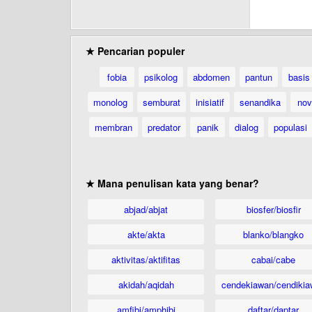
★ Pencarian populer
fobia
psikolog
abdomen
pantun
basis
monolog
semburat
inisiatif
senandika
nov
membran
predator
panik
dialog
populasi
★ Mana penulisan kata yang benar?
abjad/abjat
biosfer/biosfir
akte/akta
blanko/blangko
aktivitas/aktifitas
cabai/cabe
akidah/aqidah
cendekiawan/cendikia
amfibi/amphibi
daftar/daptar