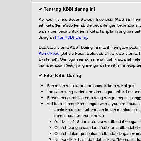
✔ Tentang KBBI daring ini
Aplikasi Kamus Besar Bahasa Indonesia (KBBI) ini me
arti kata (lema/sub lema). Berbeda dengan beberapa sit
warna pembeda untuk jenis kata, tampilan yang pas unt
dibagian
Fitur KBBI Daring
.
Database utama KBBI Daring ini masih mengacu pada KB
Kemdikbud
(dahulu Pusat Bahasa). Diluar data utama, k
Eksternal". Semoga semakin menambah khazanah referensi
pranala/tautan (
link
) yang mengarah ke situs ini tetap te
✔ Fitur KBBI Daring
Pencarian satu kata atau banyak kata sekaligus
Tampilan yang sederhana dan ringan untuk kemud
Proses pengambilan data yang sangat cepat, pengg
Arti kata ditampilkan dengan warna yang memudah
Jenis kata atau keterangan istilah semisal n (
semua ada keterangannya)
Arti ke-1, 2, 3 dan seterusnya ditandai dengan h
Contoh penggunaan lema/sub-lema ditandai den
Contoh dalam peribahasa ditandai dengan warn
Ketika diklik hasil dari daftar kata "Memuat", 