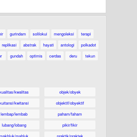
ir
gurindam
solilokui
mengoleksi
terapi
replikasi
abstrak
hayati
antologi
polkadot
ur
gundah
optimis
cerdas
deru
tekun
kualitas/kwalitas
objek/obyek
kuitansi/kwitansi
objektif/obyektif
lembap/lembab
paham/faham
lubang/lobang
pikir/fikir
makhluk/mahluk
praktik/praktek