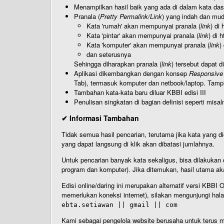
Menampilkan hasil baik yang ada di dalam kata dasa
Pranala (
Pretty Permalink/Link
) yang indah dan muda
Kata 'rumah' akan mempunyai pranala (
link
) di
Kata 'pintar' akan mempunyai pranala (
link
) di 
Kata 'komputer' akan mempunyai pranala (
link
)
dan seterusnya
Sehingga diharapkan pranala (
link
) tersebut dapat d
Aplikasi dikembangkan dengan konsep
Responsive
Tab), termasuk komputer dan netbook/laptop. Tamp
Tambahan kata-kata baru diluar KBBI edisi III
Penulisan singkatan di bagian definisi seperti misal
✔ Informasi Tambahan
Tidak semua hasil pencarian, terutama jika kata yang di
yang dapat langsung di klik akan dibatasi jumlahnya.
Untuk pencarian banyak kata sekaligus, bisa dilakuk
program dan komputer). Jika ditemukan, hasil utama ak
Edisi online/daring ini merupakan alternatif versi KBB
memerlukan koneksi internet), silakan mengunjungi hal
ebta.setiawan || gmail || com
Kami sebagai pengelola website berusaha untuk terus me