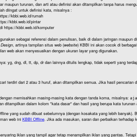
r maupun turunan, dan arti atau definisi akan ditampilkan tanpa harus mengu
h diingat untuk definisi kata, misalnya :
 https://kbbi.web.id/rumah
https://kbbi.web.id/pintar
 di https://kbbi.web.id/komputer
igunakan sebagai referensi dalam penulisan, baik di dalam jaringan maupun di 
 Design
, artinya tampilan situs web (
website
) KBBI ini akan cocok di berbaga
ilan web akan menyesuaikan dengan ukuran layar yang digunakan.
nya: yg, dng, dl, tt, dp, dr dan lainnya ditulis lengkap, tidak seperti yang te
cari terdiri dari 2 atau 3 huruf, akan ditampilkan semua. Jika hasil pencarian
an dengan memisahkan masing-masing kata dengan tanda koma, misalnya:
aj
an ditampilkan dalam kolom "kata dasar" dan hasil yang berupa kata turuna
I Offline yang sudah dibuat sebelumnya (dengan kosakata yang lebih banyak). 
aman web ini
KBBI Offline
. Jika ada masukan, saran dan perbaikan terhadap kb
nyaring iklan yang tampil agar tetap menampilkan iklan yang pantas. Tetapi j