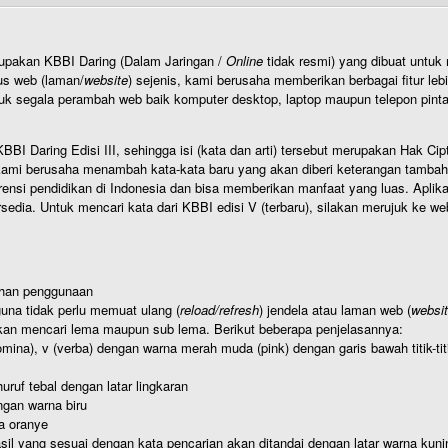
rupakan KBBI Daring (Dalam Jaringan /
Online
tidak resmi) yang dibuat unt
us web (laman/
website
) sejenis, kami berusaha memberikan berbagai fitur leb
uk segala perambah web baik komputer desktop, laptop maupun telepon pintar 
BI Daring Edisi III, sehingga isi (kata dan arti) tersebut merupakan Hak
ami berusaha menambah kata-kata baru yang akan diberi keterangan tambahan d
 pendidikan di Indonesia dan bisa memberikan manfaat yang luas. Aplikasi i
rsedia. Untuk mencari kata dari KBBI edisi V (terbaru), silakan merujuk ke we
ahan penggunaan
una tidak perlu memuat ulang (
reload/refresh
) jendela atau laman web (
websi
kan mencari lema maupun sub lema. Berikut beberapa penjelasannya:
nomina), v (verba) dengan warna merah muda (pink) dengan garis bawah titik-
uruf tebal dengan latar lingkaran
gan warna biru
a oranye
hasil yang sesuai dengan kata pencarian akan ditandai dengan latar warna kuni