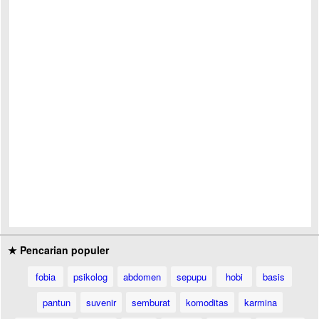
★ Pencarian populer
fobia
psikolog
abdomen
sepupu
hobi
basis
pantun
suvenir
semburat
komoditas
karmina