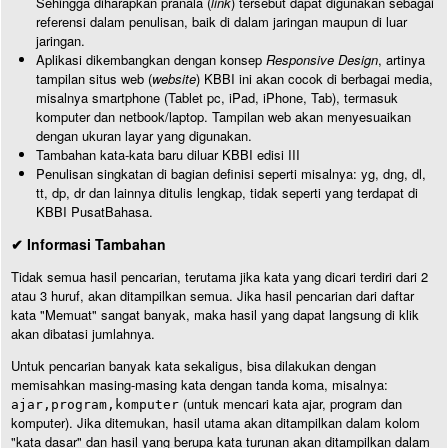
Sehingga diharapkan pranala (
link
) tersebut dapat digunakan sebagai
referensi dalam penulisan, baik di dalam jaringan maupun di luar
jaringan.
Aplikasi dikembangkan dengan konsep
Responsive Design
, artinya
tampilan situs web (
website
) KBBI ini akan cocok di berbagai media,
misalnya smartphone (Tablet pc, iPad, iPhone, Tab), termasuk
komputer dan netbook/laptop. Tampilan web akan menyesuaikan
dengan ukuran layar yang digunakan.
Tambahan kata-kata baru diluar KBBI edisi III
Penulisan singkatan di bagian definisi seperti misalnya: yg, dng, dl,
tt, dp, dr dan lainnya ditulis lengkap, tidak seperti yang terdapat di
KBBI PusatBahasa.
✔ Informasi Tambahan
Tidak semua hasil pencarian, terutama jika kata yang dicari terdiri dari 2
atau 3 huruf, akan ditampilkan semua. Jika hasil pencarian dari daftar
kata "Memuat" sangat banyak, maka hasil yang dapat langsung di klik
akan dibatasi jumlahnya.
Untuk pencarian banyak kata sekaligus, bisa dilakukan dengan
memisahkan masing-masing kata dengan tanda koma, misalnya:
(untuk mencari kata ajar, program dan
ajar,program,komputer
komputer). Jika ditemukan, hasil utama akan ditampilkan dalam kolom
"kata dasar" dan hasil yang berupa kata turunan akan ditampilkan dalam