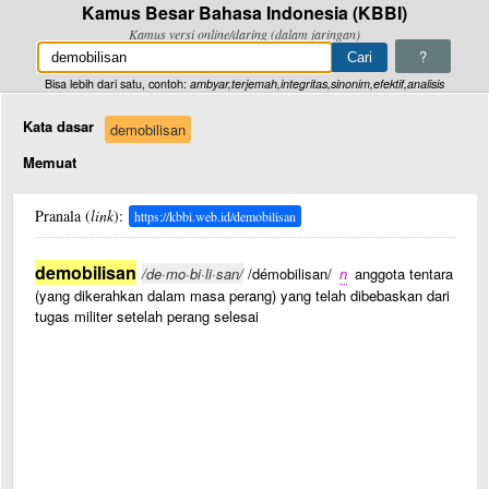
Kamus Besar Bahasa Indonesia (KBBI)
Kamus versi online/daring (dalam jaringan)
?
Bisa lebih dari satu, contoh:
ambyar,terjemah,integritas,sinonim,efektif,analisis
Kata dasar
demobilisan
Memuat
Pranala (
link
):
https://kbbi.web.id/demobilisan
demobilisan
/de·mo·bi·li·san/
/démobilisan/
n
anggota tentara
(yang dikerahkan dalam masa perang) yang telah dibebaskan dari
tugas militer setelah perang selesai