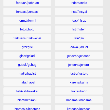
februari/pebruari
indera/indra
fondasi/pondasi
insaf/insyaf
formal/formil
isap/hisap
foto/photo
istri/isteri
frekuensi/frekwensi
izin/ijin
gizi/gisi
jadwal/jadual
gladi/geladi
jenazah/jenasah
gubuk/gubug
jenderal/jendral
hadis/hadist
justru/justeru
hafal/hapal
karena/karna
hakikat/hakekat
karier/karir
hierarki/hirarki
karisma/kharisma
hipotesis/hipotesa
kategori/katagori