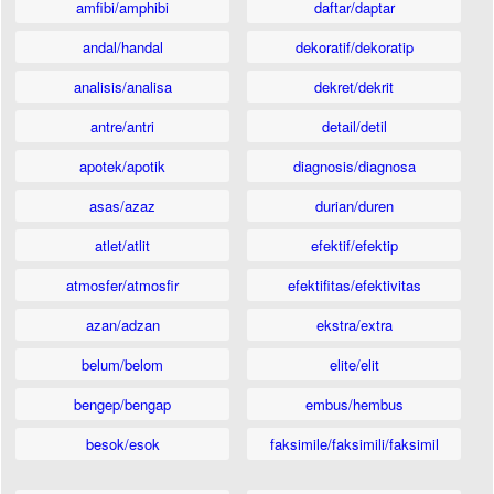
amfibi/amphibi
daftar/daptar
andal/handal
dekoratif/dekoratip
analisis/analisa
dekret/dekrit
antre/antri
detail/detil
apotek/apotik
diagnosis/diagnosa
asas/azaz
durian/duren
atlet/atlit
efektif/efektip
atmosfer/atmosfir
efektifitas/efektivitas
azan/adzan
ekstra/extra
belum/belom
elite/elit
bengep/bengap
embus/hembus
besok/esok
faksimile/faksimili/faksimil