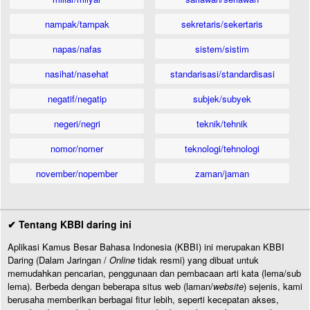
nampak/tampak
sekretaris/sekertaris
napas/nafas
sistem/sistim
nasihat/nasehat
standarisasi/standardisasi
negatif/negatip
subjek/subyek
negeri/negri
teknik/tehnik
nomor/nomer
teknologi/tehnologi
november/nopember
zaman/jaman
✔ Tentang KBBI daring ini
Aplikasi Kamus Besar Bahasa Indonesia (KBBI) ini merupakan KBBI
Daring (Dalam Jaringan /
Online
tidak resmi) yang dibuat untuk
memudahkan pencarian, penggunaan dan pembacaan arti kata (lema/sub
lema). Berbeda dengan beberapa situs web (laman/
website
) sejenis, kami
berusaha memberikan berbagai fitur lebih, seperti kecepatan akses,