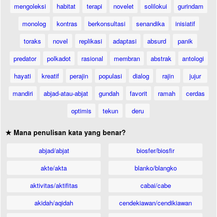
mengoleksi
habitat
terapi
novelet
solilokui
gurindam
monolog
kontras
berkonsultasi
senandika
inisiatif
toraks
novel
replikasi
adaptasi
absurd
panik
predator
polkadot
rasional
membran
abstrak
antologi
hayati
kreatif
perajin
populasi
dialog
rajin
jujur
mandiri
abjad-atau-abjat
gundah
favorit
ramah
cerdas
optimis
tekun
deru
★ Mana penulisan kata yang benar?
abjad/abjat
biosfer/biosfir
akte/akta
blanko/blangko
aktivitas/aktifitas
cabai/cabe
akidah/aqidah
cendekiawan/cendikiawan