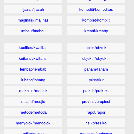
ijazah/ijasah
komoditi/komoditas
imaginasi/imajinasi
komplet/komplit
imbau/himbau
kreatif/kreatip
kualitas/kwalitas
objek/obyek
kuitansi/kwitansi
objektif/obyektif
lembap/lembab
paham/faham
lubang/lobang
pikir/fikir
makhluk/mahluk
praktik/praktek
masjid/mesjid
provinsi/propinsi
metode/metoda
rapot/rapor
menyolok/mencolok
risiko/resiko
miliar/milyar
sariawan/seriawan