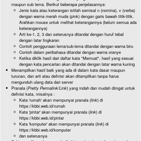
maupun sub lema. Berikut beberapa penjelasannya:
Jenis kata atau keterangan istilah semisal n (nomina), v (verba)
dengan warna merah muda (pink) dengan garis bawah titik-titik.
Arahkan mouse untuk melihat keterangannya (belum semua ada
keterangannya)
Arti ke-1, 2, 3 dan seterusnya ditandai dengan huruf tebal
dengan latar lingkaran
Contoh penggunaan lema/sub-lema ditandai dengan warna biru
Contoh dalam peribahasa ditandai dengan warna oranye
Ketika diklik hasil dari daftar kata "Memuat", hasil yang sesuai
dengan kata pencarian akan ditandai dengan latar warna kuning
Menampilkan hasil baik yang ada di dalam kata dasar maupun
turunan, dan arti atau definisi akan ditampilkan tanpa harus
mengunduh ulang data dari server
Pranala (
Pretty Permalink/Link
) yang indah dan mudah diingat untuk
definisi kata, misalnya :
Kata 'rumah' akan mempunyai pranala (
link
) di
https://kbbi.web.id/rumah
Kata 'pintar' akan mempunyai pranala (
link
) di
https://kbbi.web.id/pintar
Kata 'komputer' akan mempunyai pranala (
link
) di
https://kbbi.web.id/komputer
dan seterusnya