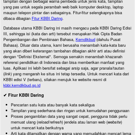
tampilan dengan berbagai warna pembeda untuk jenis kata, tampilan
yang pas untuk segala perambah web baik komputer desktop, laptop
maupun telepon pintar dan sebagainya. Fitur-fitur selengkapnya bisa
dibaca dibagian
Fitur KBBI Daring
.
Database utama KBBI Daring ini masih mengacu pada KBBI Daring Edisi
III, sehingga isi (kata dan arti) tersebut merupakan Hak Cipta Badan
Pengembangan dan Pembinaan Bahasa,
Kemdikbud
(dahulu Pusat
Bahasa). Diluar data utama, kami berusaha menambah kata-kata baru
yang akan diberi keterangan tambahan dibagian akhir arti atau definisi
dengan "Definisi Eksternal". Semoga semakin menambah khazanah
referensi pendidikan di Indonesia dan bisa memberikan manfaat yang
luas. Aplikasi ini lebih bersifat sebagai arsip saja, agar pranala/tautan
(
link
) yang mengarah ke situs ini tetap tersedia. Untuk mencari kata dari
KBBI edisi V (terbaru), silakan merujuk ke website resmi di
kbbi.kemdikbud.go.id
✔ Fitur KBBI Daring
Pencarian satu kata atau banyak kata sekaligus
Tampilan yang sederhana dan ringan untuk kemudahan penggunaan
Proses pengambilan data yang sangat cepat, pengguna tidak perlu
memuat ulang (
reload/refresh
) jendela atau laman web (
website
)
untuk mencari kata berikutnya
Arti kata ditampilkan dengan warna yang memudahkan mencari lema