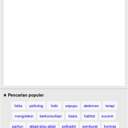
★ Pencarian populer
fobia
psikolog
hobi
sepupu
abdomen
terapi
mengoleksi
berkonsultasi
basis
habitat
suvenir
pantun
abjad-atau-abjat
polkadot
semburat
kontras