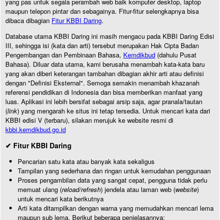
yang pas untuk segala perambah web baik komputer desktop, laptop
maupun telepon pintar dan sebagainya. Fitur-fitur selengkapnya bisa
dibaca dibagian
Fitur KBBI Daring
.
Database utama KBBI Daring ini masih mengacu pada KBBI Daring Edisi
III, sehingga isi (kata dan arti) tersebut merupakan Hak Cipta Badan
Pengembangan dan Pembinaan Bahasa,
Kemdikbud
(dahulu Pusat
Bahasa). Diluar data utama, kami berusaha menambah kata-kata baru
yang akan diberi keterangan tambahan dibagian akhir arti atau definisi
dengan "Definisi Eksternal". Semoga semakin menambah khazanah
referensi pendidikan di Indonesia dan bisa memberikan manfaat yang
luas. Aplikasi ini lebih bersifat sebagai arsip saja, agar pranala/tautan
(
link
) yang mengarah ke situs ini tetap tersedia. Untuk mencari kata dari
KBBI edisi V (terbaru), silakan merujuk ke website resmi di
kbbi.kemdikbud.go.id
✔ Fitur KBBI Daring
Pencarian satu kata atau banyak kata sekaligus
Tampilan yang sederhana dan ringan untuk kemudahan penggunaan
Proses pengambilan data yang sangat cepat, pengguna tidak perlu
memuat ulang (
reload/refresh
) jendela atau laman web (
website
)
untuk mencari kata berikutnya
Arti kata ditampilkan dengan warna yang memudahkan mencari lema
maupun sub lema. Berikut beberapa penjelasannya: