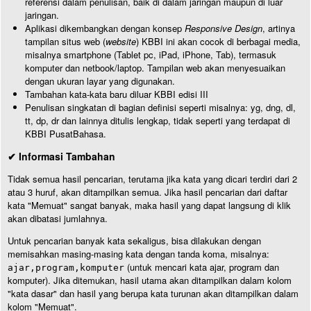
referensi dalam penulisan, baik di dalam jaringan maupun di luar
jaringan.
Aplikasi dikembangkan dengan konsep
Responsive Design
, artinya
tampilan situs web (
website
) KBBI ini akan cocok di berbagai media,
misalnya smartphone (Tablet pc, iPad, iPhone, Tab), termasuk
komputer dan netbook/laptop. Tampilan web akan menyesuaikan
dengan ukuran layar yang digunakan.
Tambahan kata-kata baru diluar KBBI edisi III
Penulisan singkatan di bagian definisi seperti misalnya: yg, dng, dl,
tt, dp, dr dan lainnya ditulis lengkap, tidak seperti yang terdapat di
KBBI PusatBahasa.
✔ Informasi Tambahan
Tidak semua hasil pencarian, terutama jika kata yang dicari terdiri dari 2
atau 3 huruf, akan ditampilkan semua. Jika hasil pencarian dari daftar
kata "Memuat" sangat banyak, maka hasil yang dapat langsung di klik
akan dibatasi jumlahnya.
Untuk pencarian banyak kata sekaligus, bisa dilakukan dengan
memisahkan masing-masing kata dengan tanda koma, misalnya:
(untuk mencari kata ajar, program dan
ajar,program,komputer
komputer). Jika ditemukan, hasil utama akan ditampilkan dalam kolom
"kata dasar" dan hasil yang berupa kata turunan akan ditampilkan dalam
kolom "Memuat".