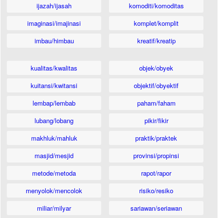
ijazah/ijasah
komoditi/komoditas
imaginasi/imajinasi
komplet/komplit
imbau/himbau
kreatif/kreatip
kualitas/kwalitas
objek/obyek
kuitansi/kwitansi
objektif/obyektif
lembap/lembab
paham/faham
lubang/lobang
pikir/fikir
makhluk/mahluk
praktik/praktek
masjid/mesjid
provinsi/propinsi
metode/metoda
rapot/rapor
menyolok/mencolok
risiko/resiko
miliar/milyar
sariawan/seriawan