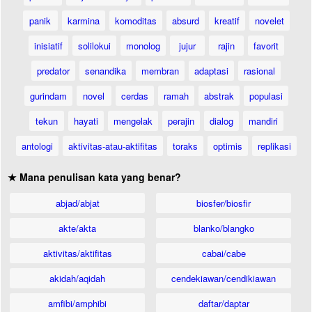
panik
karmina
komoditas
absurd
kreatif
novelet
inisiatif
solilokui
monolog
jujur
rajin
favorit
predator
senandika
membran
adaptasi
rasional
gurindam
novel
cerdas
ramah
abstrak
populasi
tekun
hayati
mengelak
perajin
dialog
mandiri
antologi
aktivitas-atau-aktifitas
toraks
optimis
replikasi
★ Mana penulisan kata yang benar?
abjad/abjat
biosfer/biosfir
akte/akta
blanko/blangko
aktivitas/aktifitas
cabai/cabe
akidah/aqidah
cendekiawan/cendikiawan
amfibi/amphibi
daftar/daptar