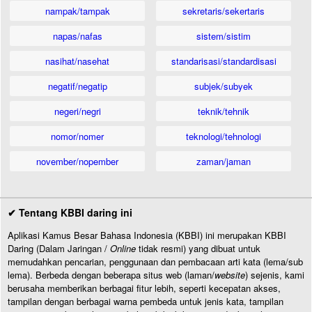
nampak/tampak
sekretaris/sekertaris
napas/nafas
sistem/sistim
nasihat/nasehat
standarisasi/standardisasi
negatif/negatip
subjek/subyek
negeri/negri
teknik/tehnik
nomor/nomer
teknologi/tehnologi
november/nopember
zaman/jaman
✔ Tentang KBBI daring ini
Aplikasi Kamus Besar Bahasa Indonesia (KBBI) ini merupakan KBBI
Daring (Dalam Jaringan /
Online
tidak resmi) yang dibuat untuk
memudahkan pencarian, penggunaan dan pembacaan arti kata (lema/sub
lema). Berbeda dengan beberapa situs web (laman/
website
) sejenis, kami
berusaha memberikan berbagai fitur lebih, seperti kecepatan akses,
tampilan dengan berbagai warna pembeda untuk jenis kata, tampilan