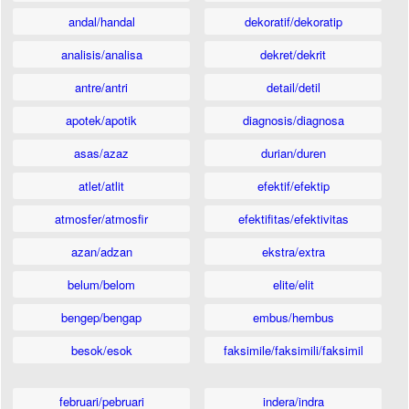
andal/handal
dekoratif/dekoratip
analisis/analisa
dekret/dekrit
antre/antri
detail/detil
apotek/apotik
diagnosis/diagnosa
asas/azaz
durian/duren
atlet/atlit
efektif/efektip
atmosfer/atmosfir
efektifitas/efektivitas
azan/adzan
ekstra/extra
belum/belom
elite/elit
bengep/bengap
embus/hembus
besok/esok
faksimile/faksimili/faksimil
februari/pebruari
indera/indra