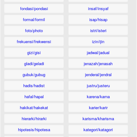
fondasi/pondasi
insaf/insyaf
formal/formil
isap/hisap
foto/photo
istri/isteri
frekuensi/frekwensi
izin/ijin
gizi/gisi
jadwal/jadual
gladi/geladi
jenazah/jenasah
gubuk/gubug
jenderal/jendral
hadis/hadist
justru/justeru
hafal/hapal
karena/karna
hakikat/hakekat
karier/karir
hierarki/hirarki
karisma/kharisma
hipotesis/hipotesa
kategori/katagori