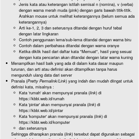
Jenis kata atau keterangan istilah semisal n (nomina), v (verba)
dengan warna merah muda (pink) dengan garis bawah titik-titik.
Arahkan mouse untuk melihat keterangannya (belum semua ada
keterangannya)
Arti ke-1, 2, 3 dan seterusnya ditandai dengan huruf tebal
dengan latar lingkaran
Contoh penggunaan lema/sub-lema ditandai dengan warna biru
Contoh dalam peribahasa ditandai dengan warna oranye
Ketika diklik hasil dari daftar kata "Memuat", hasil yang sesuai
dengan kata pencarian akan ditandai dengan latar warna kuning
Menampilkan hasil baik yang ada di dalam kata dasar maupun
turunan, dan arti atau definisi akan ditampilkan tanpa harus
mengunduh ulang data dari server
Pranala (
Pretty Permalink/Link
) yang indah dan mudah diingat untuk
definisi kata, misalnya :
Kata 'rumah' akan mempunyai pranala (
link
) di
https://kbbi.web.id/rumah
Kata 'pintar' akan mempunyai pranala (
link
) di
https://kbbi.web.id/pintar
Kata 'komputer' akan mempunyai pranala (
link
) di
https://kbbi.web.id/komputer
dan seterusnya
Sehingga diharapkan pranala (
link
) tersebut dapat digunakan sebagai