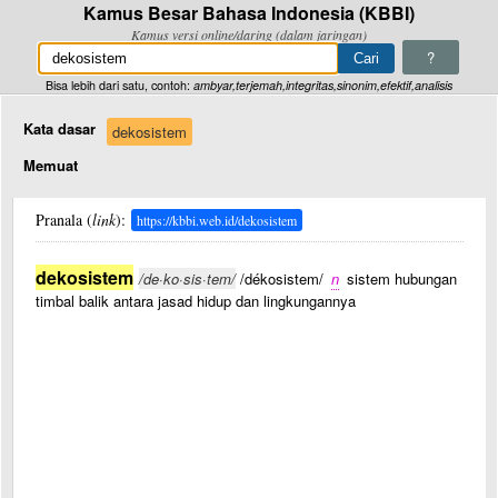
Kamus Besar Bahasa Indonesia (KBBI)
Kamus versi online/daring (dalam jaringan)
?
Bisa lebih dari satu, contoh:
ambyar,terjemah,integritas,sinonim,efektif,analisis
Kata dasar
dekosistem
Memuat
Pranala (
link
):
https://kbbi.web.id/dekosistem
dekosistem
/de·ko·sis·tem/
/dékosistem/
n
sistem hubungan
timbal balik antara jasad hidup dan lingkungannya