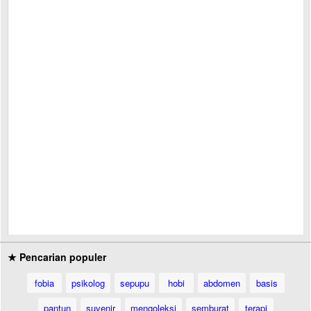
★ Pencarian populer
fobia
psikolog
sepupu
hobi
abdomen
basis
pantun
suvenir
mengoleksi
semburat
terapi