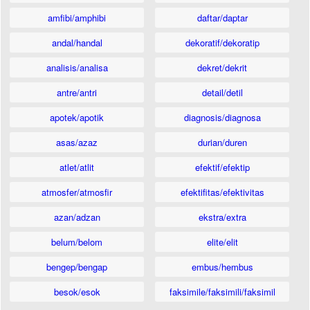
amfibi/amphibi
daftar/daptar
andal/handal
dekoratif/dekoratip
analisis/analisa
dekret/dekrit
antre/antri
detail/detil
apotek/apotik
diagnosis/diagnosa
asas/azaz
durian/duren
atlet/atlit
efektif/efektip
atmosfer/atmosfir
efektifitas/efektivitas
azan/adzan
ekstra/extra
belum/belom
elite/elit
bengep/bengap
embus/hembus
besok/esok
faksimile/faksimili/faksimil