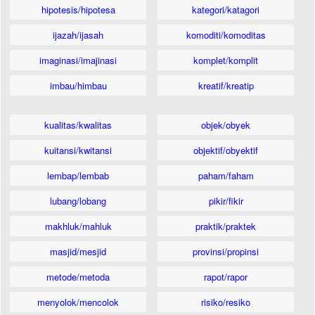
hipotesis/hipotesa
kategori/katagori
ijazah/ijasah
komoditi/komoditas
imaginasi/imajinasi
komplet/komplit
imbau/himbau
kreatif/kreatip
kualitas/kwalitas
objek/obyek
kuitansi/kwitansi
objektif/obyektif
lembap/lembab
paham/faham
lubang/lobang
pikir/fikir
makhluk/mahluk
praktik/praktek
masjid/mesjid
provinsi/propinsi
metode/metoda
rapot/rapor
menyolok/mencolok
risiko/resiko