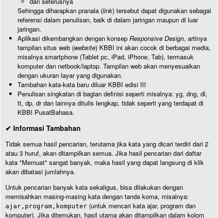
dan seterusnya
Sehingga diharapkan pranala (
link
) tersebut dapat digunakan sebagai
referensi dalam penulisan, baik di dalam jaringan maupun di luar
jaringan.
Aplikasi dikembangkan dengan konsep
Responsive Design
, artinya
tampilan situs web (
website
) KBBI ini akan cocok di berbagai media,
misalnya smartphone (Tablet pc, iPad, iPhone, Tab), termasuk
komputer dan netbook/laptop. Tampilan web akan menyesuaikan
dengan ukuran layar yang digunakan.
Tambahan kata-kata baru diluar KBBI edisi III
Penulisan singkatan di bagian definisi seperti misalnya: yg, dng, dl,
tt, dp, dr dan lainnya ditulis lengkap, tidak seperti yang terdapat di
KBBI PusatBahasa.
✔ Informasi Tambahan
Tidak semua hasil pencarian, terutama jika kata yang dicari terdiri dari 2
atau 3 huruf, akan ditampilkan semua. Jika hasil pencarian dari daftar
kata "Memuat" sangat banyak, maka hasil yang dapat langsung di klik
akan dibatasi jumlahnya.
Untuk pencarian banyak kata sekaligus, bisa dilakukan dengan
memisahkan masing-masing kata dengan tanda koma, misalnya:
(untuk mencari kata ajar, program dan
ajar,program,komputer
komputer). Jika ditemukan, hasil utama akan ditampilkan dalam kolom