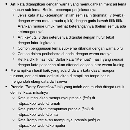
Arti kata ditampilkan dengan warna yang memudahkan mencari lema
maupun sub lema. Berikut beberapa penjelasannya:
Jenis kata atau keterangan istilah semisal n (nomina), v (verba)
dengan warna merah muda (pink) dengan garis bawah titik-titik.
Arahkan mouse untuk melihat keterangannya (belum semua ada
keterangannya)
Arti ke-1, 2, 3 dan seterusnya ditandai dengan huruf tebal
dengan latar lingkaran
Contoh penggunaan lema/sub-lema ditandai dengan warna biru
Contoh dalam peribahasa ditandai dengan warna oranye
Ketika diklik hasil dari daftar kata "Memuat", hasil yang sesuai
dengan kata pencarian akan ditandai dengan latar warna kuning
Menampilkan hasil baik yang ada di dalam kata dasar maupun
turunan, dan arti atau definisi akan ditampilkan tanpa harus
mengunduh ulang data dari server
Pranala (
Pretty Permalink/Link
) yang indah dan mudah diingat untuk
definisi kata, misalnya :
Kata 'rumah' akan mempunyai pranala (
link
) di
https://kbbi.web.id/rumah
Kata 'pintar' akan mempunyai pranala (
link
) di
https://kbbi.web.id/pintar
Kata 'komputer' akan mempunyai pranala (
link
) di
https://kbbi.web.id/komputer