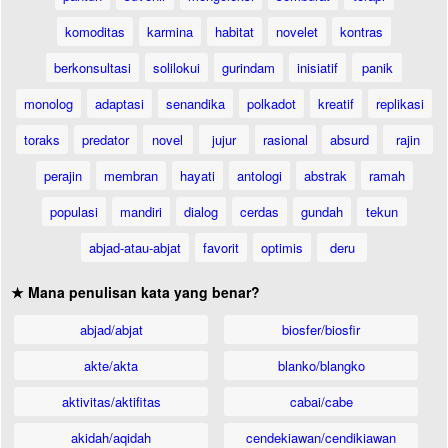
komoditas
karmina
habitat
novelet
kontras
berkonsultasi
solilokui
gurindam
inisiatif
panik
monolog
adaptasi
senandika
polkadot
kreatif
replikasi
toraks
predator
novel
jujur
rasional
absurd
rajin
perajin
membran
hayati
antologi
abstrak
ramah
populasi
mandiri
dialog
cerdas
gundah
tekun
abjad-atau-abjat
favorit
optimis
deru
★ Mana penulisan kata yang benar?
abjad/abjat
biosfer/biosfir
akte/akta
blanko/blangko
aktivitas/aktifitas
cabai/cabe
akidah/aqidah
cendekiawan/cendikiawan