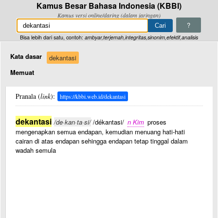
Kamus Besar Bahasa Indonesia (KBBI)
Kamus versi online/daring (dalam jaringan)
?
Bisa lebih dari satu, contoh:
ambyar,terjemah,integritas,sinonim,efektif,analisis
Kata dasar
dekantasi
Memuat
Pranala (
link
):
https://kbbi.web.id/dekantasi
dekantasi
/de·kan·ta·si/
/dékantasi/
n Kim
proses
mengenapkan semua endapan, kemudian menuang hati-hati
cairan di atas endapan sehingga endapan tetap tinggal dalam
wadah semula