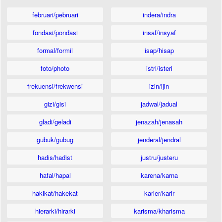
februari/pebruari
indera/indra
fondasi/pondasi
insaf/insyaf
formal/formil
isap/hisap
foto/photo
istri/isteri
frekuensi/frekwensi
izin/ijin
gizi/gisi
jadwal/jadual
gladi/geladi
jenazah/jenasah
gubuk/gubug
jenderal/jendral
hadis/hadist
justru/justeru
hafal/hapal
karena/karna
hakikat/hakekat
karier/karir
hierarki/hirarki
karisma/kharisma