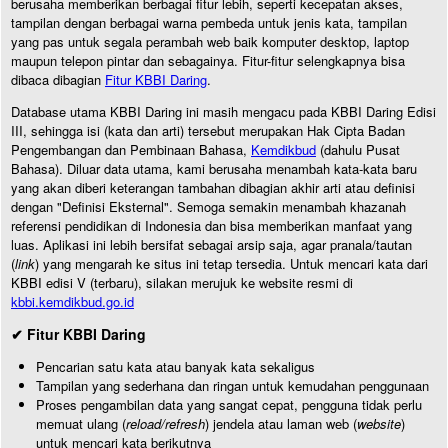
berusaha memberikan berbagai fitur lebih, seperti kecepatan akses,
tampilan dengan berbagai warna pembeda untuk jenis kata, tampilan
yang pas untuk segala perambah web baik komputer desktop, laptop
maupun telepon pintar dan sebagainya. Fitur-fitur selengkapnya bisa
dibaca dibagian
Fitur KBBI Daring
.
Database utama KBBI Daring ini masih mengacu pada KBBI Daring Edisi
III, sehingga isi (kata dan arti) tersebut merupakan Hak Cipta Badan
Pengembangan dan Pembinaan Bahasa,
Kemdikbud
(dahulu Pusat
Bahasa). Diluar data utama, kami berusaha menambah kata-kata baru
yang akan diberi keterangan tambahan dibagian akhir arti atau definisi
dengan "Definisi Eksternal". Semoga semakin menambah khazanah
referensi pendidikan di Indonesia dan bisa memberikan manfaat yang
luas. Aplikasi ini lebih bersifat sebagai arsip saja, agar pranala/tautan
(
link
) yang mengarah ke situs ini tetap tersedia. Untuk mencari kata dari
KBBI edisi V (terbaru), silakan merujuk ke website resmi di
kbbi.kemdikbud.go.id
✔ Fitur KBBI Daring
Pencarian satu kata atau banyak kata sekaligus
Tampilan yang sederhana dan ringan untuk kemudahan penggunaan
Proses pengambilan data yang sangat cepat, pengguna tidak perlu
memuat ulang (
reload/refresh
) jendela atau laman web (
website
)
untuk mencari kata berikutnya