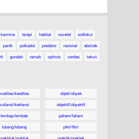
karmina
terapi
habitat
novelet
solilokui
panik
polkadot
predator
rasional
abstrak
it
gundah
ramah
optimis
cerdas
tekun
kualitas/kwalitas
objek/obyek
kuitansi/kwitansi
objektif/obyektif
lembap/lembab
paham/faham
lubang/lobang
pikir/fikir
makhluk/mahluk
praktik/praktek