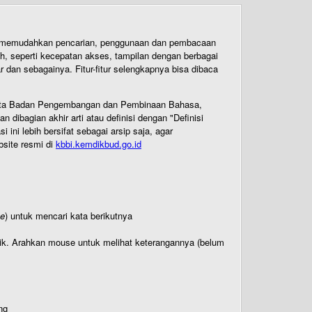
uk memudahkan pencarian, penggunaan dan pembacaan
ih, seperti kecepatan akses, tampilan dengan berbagai
dan sebagainya. Fitur-fitur selengkapnya bisa dibaca
 Cipta Badan Pengembangan dan Pembinaan Bahasa,
ibagian akhir arti atau definisi dengan "Definisi
ni lebih bersifat sebagai arsip saja, agar
bsite resmi di
kbbi.kemdikbud.go.id
te
) untuk mencari kata berikutnya
titik. Arahkan mouse untuk melihat keterangannya (belum
ng