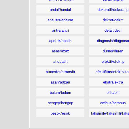
andal/handal
dekoratif/dekoratip
analisis/analisa
dekret/dekrit
antre/antri
detail/detil
apotek/apotik
diagnosis/diagnosa
asas/azaz
durian/duren
atlet/atlit
efektif/efektip
atmosfer/atmosfir
efektifitas/efektivita
azan/adzan
ekstra/extra
belum/belom
elite/elit
bengep/bengap
embus/hembus
besok/esok
faksimile/faksimili/faks