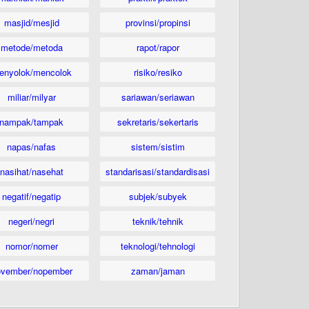
masjid/mesjid
provinsi/propinsi
metode/metoda
rapot/rapor
enyolok/mencolok
risiko/resiko
miliar/milyar
sariawan/seriawan
nampak/tampak
sekretaris/sekertaris
napas/nafas
sistem/sistim
nasihat/nasehat
standarisasi/standardisasi
negatif/negatip
subjek/subyek
negeri/negri
teknik/tehnik
nomor/nomer
teknologi/tehnologi
ovember/nopember
zaman/jaman