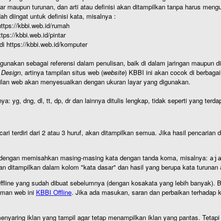
r maupun turunan, dan arti atau definisi akan ditampilkan tanpa harus mengu
h diingat untuk definisi kata, misalnya :
 https://kbbi.web.id/rumah
https://kbbi.web.id/pintar
 di https://kbbi.web.id/komputer
igunakan sebagai referensi dalam penulisan, baik di dalam jaringan maupun di 
 Design
, artinya tampilan situs web (
website
) KBBI ini akan cocok di berbaga
ilan web akan menyesuaikan dengan ukuran layar yang digunakan.
nya: yg, dng, dl, tt, dp, dr dan lainnya ditulis lengkap, tidak seperti yang te
cari terdiri dari 2 atau 3 huruf, akan ditampilkan semua. Jika hasil pencarian
an dengan memisahkan masing-masing kata dengan tanda koma, misalnya:
aj
an ditampilkan dalam kolom "kata dasar" dan hasil yang berupa kata turuna
I Offline yang sudah dibuat sebelumnya (dengan kosakata yang lebih banyak). 
aman web ini
KBBI Offline
. Jika ada masukan, saran dan perbaikan terhadap kb
nyaring iklan yang tampil agar tetap menampilkan iklan yang pantas. Tetapi j