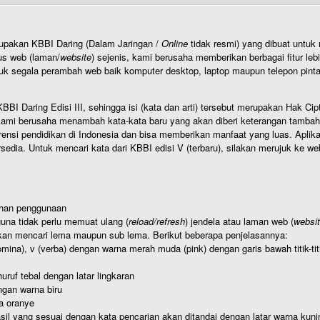
rupakan KBBI Daring (Dalam Jaringan /
Online
tidak resmi) yang dibuat unt
us web (laman/
website
) sejenis, kami berusaha memberikan berbagai fitur leb
uk segala perambah web baik komputer desktop, laptop maupun telepon pintar 
BI Daring Edisi III, sehingga isi (kata dan arti) tersebut merupakan Hak
ami berusaha menambah kata-kata baru yang akan diberi keterangan tambahan d
 pendidikan di Indonesia dan bisa memberikan manfaat yang luas. Aplikasi i
rsedia. Untuk mencari kata dari KBBI edisi V (terbaru), silakan merujuk ke we
ahan penggunaan
una tidak perlu memuat ulang (
reload/refresh
) jendela atau laman web (
websi
kan mencari lema maupun sub lema. Berikut beberapa penjelasannya:
nomina), v (verba) dengan warna merah muda (pink) dengan garis bawah titik-
uruf tebal dengan latar lingkaran
gan warna biru
a oranye
hasil yang sesuai dengan kata pencarian akan ditandai dengan latar warna kuni