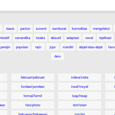
basis
pantun
suvenir
semburat
komoditas
mengoleksi
inisiatif
senandika
toraks
absurd
adaptasi
novel
replikasi
perajin
populasi
rajin
jujur
mandiri
abjad-atau-abjat
favor
deru
februari/pebruari
indera/indra
fondasi/pondasi
insaf/insyaf
formal/formil
isap/hisap
wan
foto/photo
istri/isteri
frekuensi/frekwensi
izin/ijin