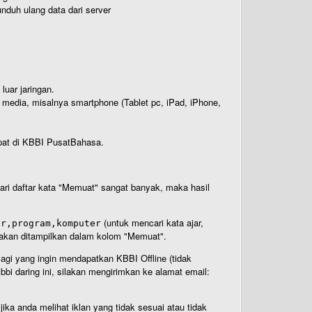
nduh ulang data dari server
luar jaringan.
i media, misalnya smartphone (Tablet pc, iPad, iPhone,
rdapat di KBBI PusatBahasa.
 dari daftar kata "Memuat" sangat banyak, maka hasil
(untuk mencari kata ajar,
ar,program,komputer
n akan ditampilkan dalam kolom "Memuat".
Bagi yang ingin mendapatkan KBBI Offline (tidak
bi daring ini, silakan mengirimkan ke alamat email:
ika anda melihat iklan yang tidak sesuai atau tidak