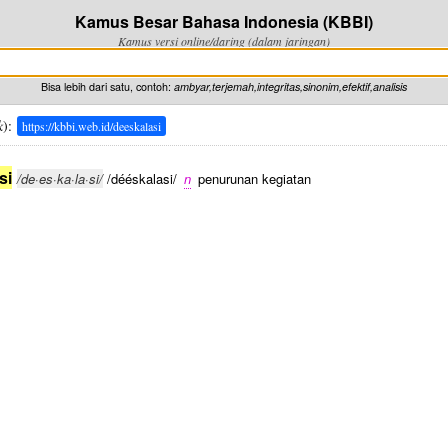
Kamus Besar Bahasa Indonesia (KBBI)
Kamus versi online/daring (dalam jaringan)
Bisa lebih dari satu, contoh:
ambyar,terjemah,integritas,sinonim,efektif,analisis
k
):
https://kbbi.web.id/deeskalasi
si
/de·es·ka·la·si/
/dééskalasi/
n
penurunan kegiatan