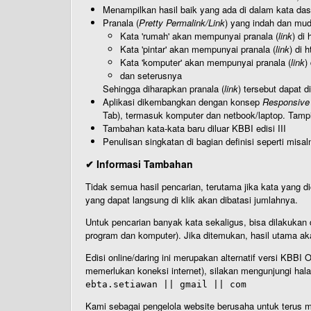
Menampilkan hasil baik yang ada di dalam kata dasa
Pranala (
Pretty Permalink/Link
) yang indah dan muda
Kata 'rumah' akan mempunyai pranala (
link
) di
Kata 'pintar' akan mempunyai pranala (
link
) di 
Kata 'komputer' akan mempunyai pranala (
link
)
dan seterusnya
Sehingga diharapkan pranala (
link
) tersebut dapat d
Aplikasi dikembangkan dengan konsep
Responsive
Tab), termasuk komputer dan netbook/laptop. Tamp
Tambahan kata-kata baru diluar KBBI edisi III
Penulisan singkatan di bagian definisi seperti misal
✔ Informasi Tambahan
Tidak semua hasil pencarian, terutama jika kata yang di
yang dapat langsung di klik akan dibatasi jumlahnya.
Untuk pencarian banyak kata sekaligus, bisa dilakuk
program dan komputer). Jika ditemukan, hasil utama ak
Edisi online/daring ini merupakan alternatif versi KBB
memerlukan koneksi internet), silakan mengunjungi hal
ebta.setiawan || gmail || com
Kami sebagai pengelola website berusaha untuk terus me