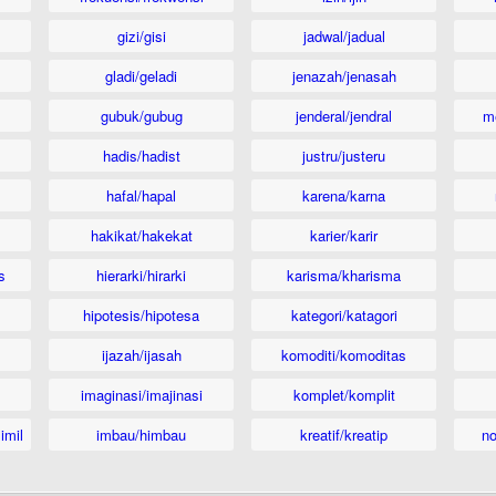
gizi/gisi
jadwal/jadual
gladi/geladi
jenazah/jenasah
gubuk/gubug
jenderal/jendral
m
hadis/hadist
justru/justeru
hafal/hapal
karena/karna
hakikat/hakekat
karier/karir
s
hierarki/hirarki
karisma/kharisma
hipotesis/hipotesa
kategori/katagori
ijazah/ijasah
komoditi/komoditas
imaginasi/imajinasi
komplet/komplit
imil
imbau/himbau
kreatif/kreatip
n