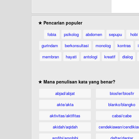
★ Pencarian populer
fobia
psikolog
abdomen
sepupu
hobi
gurindam
berkonsultasi
monolog
kontras
membran
hayati
antologi
kreatif
dialog
★ Mana penulisan kata yang benar?
abjad/abjat
biosfer/biosfir
akte/akta
blanko/blangko
aktivitas/aktifitas
cabai/cabe
akidah/aqidah
cendekiawan/cendikia
amfibi/amphibi
daftar/daptar