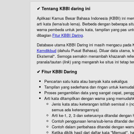
✔ Tentang KBBI daring ini
Aplikasi Kamus Besar Bahasa Indonesia (KBBI) ini me
arti kata (lema/sub lema). Berbeda dengan beberapa sit
warna pembeda untuk jenis kata, tampilan yang pas unt
dibagian
Fitur KBBI Daring
.
Database utama KBBI Daring ini masih mengacu pada KB
Kemdikbud
(dahulu Pusat Bahasa). Diluar data utama, k
Eksternal". Semoga semakin menambah khazanah referensi
pranala/tautan (
link
) yang mengarah ke situs ini tetap te
✔ Fitur KBBI Daring
Pencarian satu kata atau banyak kata sekaligus
Tampilan yang sederhana dan ringan untuk kemud
Proses pengambilan data yang sangat cepat, pengg
Arti kata ditampilkan dengan warna yang memudah
Jenis kata atau keterangan istilah semisal n (
semua ada keterangannya)
Arti ke-1, 2, 3 dan seterusnya ditandai dengan h
Contoh penggunaan lema/sub-lema ditandai den
Contoh dalam peribahasa ditandai dengan warn
Ketika diklik hasil dari daftar kata "Memuat", 