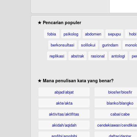
★ Pencarian populer
fobia
psikolog
abdomen
sepupu
hobi
berkonsultasi
solilokui
gurindam
monol
replikasi
abstrak
rasional
antologi
per
★ Mana penulisan kata yang benar?
abjad/abjat
biosfer/biosfir
akte/akta
blanko/blangko
aktivitas/aktifitas
cabai/cabe
akidah/aqidah
cendekiawan/cendikia
amfibi/amphibi
daftar/daptar