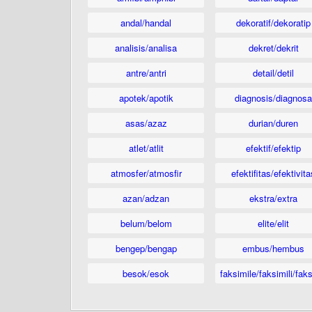
andal/handal
dekoratif/dekoratip
analisis/analisa
dekret/dekrit
antre/antri
detail/detil
apotek/apotik
diagnosis/diagnosa
asas/azaz
durian/duren
atlet/atlit
efektif/efektip
atmosfer/atmosfir
efektifitas/efektivita
azan/adzan
ekstra/extra
belum/belom
elite/elit
bengep/bengap
embus/hembus
besok/esok
faksimile/faksimili/faks