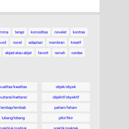
rmina
terapi
komoditas
novelet
kontras
surd
novel
adaptasi
membran
kreatif
abjad-atau-abjat
favorit
ramah
cerdas
kualitas/kwalitas
objek/obyek
kuitansi/kwitansi
objektif/obyektif
lembap/lembab
paham/faham
lubang/lobang
pikir/fikir
makhluk/mahluk
praktik/praktek