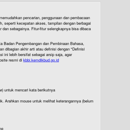
uk memudahkan pencarian, penggunaan dan pembacaan
ih, seperti kecepatan akses, tampilan dengan berbagai
dan sebagainya. Fitur-fitur selengkapnya bisa dibaca
 Cipta Badan Pengembangan dan Pembinaan Bahasa,
ibagian akhir arti atau definisi dengan "Definisi
ni lebih bersifat sebagai arsip saja, agar
bsite resmi di
kbbi.kemdikbud.go.id
te
) untuk mencari kata berikutnya
titik. Arahkan mouse untuk melihat keterangannya (belum
ng