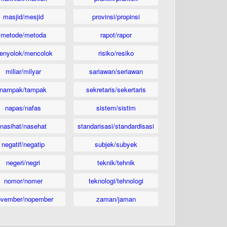
masjid/mesjid
provinsi/propinsi
metode/metoda
rapot/rapor
enyolok/mencolok
risiko/resiko
miliar/milyar
sariawan/seriawan
nampak/tampak
sekretaris/sekertaris
napas/nafas
sistem/sistim
nasihat/nasehat
standarisasi/standardisasi
negatif/negatip
subjek/subyek
negeri/negri
teknik/tehnik
nomor/nomer
teknologi/tehnologi
ovember/nopember
zaman/jaman