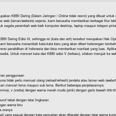
rupakan KBBI Daring (Dalam Jaringan /
Online
tidak resmi) yang dibuat unt
us web (laman/
website
) sejenis, kami berusaha memberikan berbagai fitur leb
uk segala perambah web baik komputer desktop, laptop maupun telepon pintar 
BI Daring Edisi III, sehingga isi (kata dan arti) tersebut merupakan Hak
ami berusaha menambah kata-kata baru yang akan diberi keterangan tambahan d
 pendidikan di Indonesia dan bisa memberikan manfaat yang luas. Aplikasi i
rsedia. Untuk mencari kata dari KBBI edisi V (terbaru), silakan merujuk ke we
ahan penggunaan
una tidak perlu memuat ulang (
reload/refresh
) jendela atau laman web (
websi
kan mencari lema maupun sub lema. Berikut beberapa penjelasannya:
nomina), v (verba) dengan warna merah muda (pink) dengan garis bawah titik-
uruf tebal dengan latar lingkaran
gan warna biru
a oranye
hasil yang sesuai dengan kata pencarian akan ditandai dengan latar warna kuni