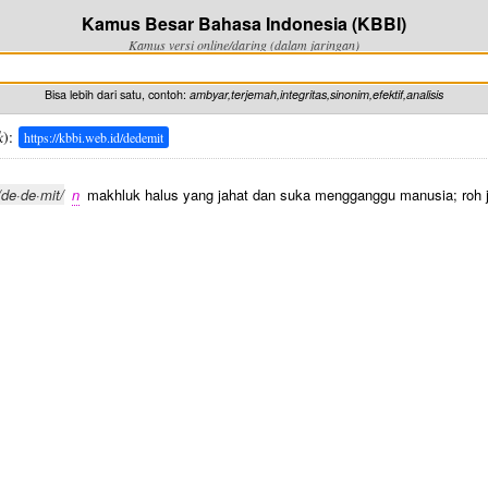
Kamus Besar Bahasa Indonesia (KBBI)
Kamus versi online/daring (dalam jaringan)
Bisa lebih dari satu, contoh:
ambyar,terjemah,integritas,sinonim,efektif,analisis
k
):
https://kbbi.web.id/dedemit
/de·de·mit/
n
makhluk halus yang jahat dan suka mengganggu manusia; roh 