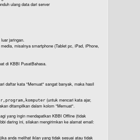
nduh ulang data dari server
luar jaringan.
i media, misalnya smartphone (Tablet pc, iPad, iPhone,
rdapat di KBBI PusatBahasa.
 dari daftar kata "Memuat" sangat banyak, maka hasil
(untuk mencari kata ajar,
ar,program,komputer
n akan ditampilkan dalam kolom "Memuat".
Bagi yang ingin mendapatkan KBBI Offline (tidak
bi daring ini, silakan mengirimkan ke alamat email:
ika anda melihat iklan yang tidak sesuai atau tidak