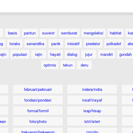
basis
pantun
suvenir
semburat
mengoleksi
habitat
ka
og
toraks
senandika
panik
inisiatif
predator
polkadot
ab
ajin
populasi
rajin
hayati
dialog
jujur
mandiri
gundah
optimis
tekun
deru
februari/pebruari
indera/indra
fondasi/pondasi
insaf/insyaf
formal/formil
isap/hisap
wan
foto/photo
istri/isteri
frekuensi/frekwensi
izin/ijin