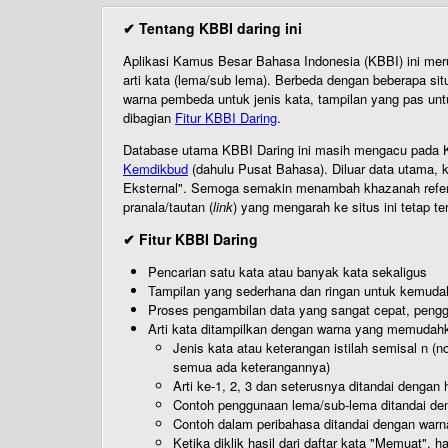
✔ Tentang KBBI daring ini
Aplikasi Kamus Besar Bahasa Indonesia (KBBI) ini me
arti kata (lema/sub lema). Berbeda dengan beberapa sit
warna pembeda untuk jenis kata, tampilan yang pas unt
dibagian
Fitur KBBI Daring
.
Database utama KBBI Daring ini masih mengacu pada KB
Kemdikbud
(dahulu Pusat Bahasa). Diluar data utama, k
Eksternal". Semoga semakin menambah khazanah referensi
pranala/tautan (
link
) yang mengarah ke situs ini tetap te
✔ Fitur KBBI Daring
Pencarian satu kata atau banyak kata sekaligus
Tampilan yang sederhana dan ringan untuk kemud
Proses pengambilan data yang sangat cepat, pengg
Arti kata ditampilkan dengan warna yang memudah
Jenis kata atau keterangan istilah semisal n (
semua ada keterangannya)
Arti ke-1, 2, 3 dan seterusnya ditandai dengan h
Contoh penggunaan lema/sub-lema ditandai den
Contoh dalam peribahasa ditandai dengan warn
Ketika diklik hasil dari daftar kata "Memuat", 