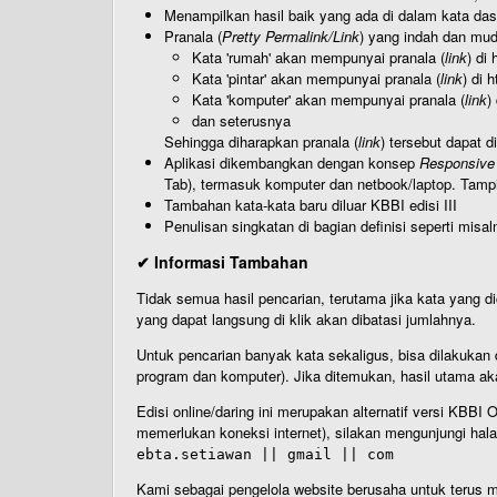
Menampilkan hasil baik yang ada di dalam kata dasa
Pranala (
Pretty Permalink/Link
) yang indah dan muda
Kata 'rumah' akan mempunyai pranala (
link
) di
Kata 'pintar' akan mempunyai pranala (
link
) di 
Kata 'komputer' akan mempunyai pranala (
link
)
dan seterusnya
Sehingga diharapkan pranala (
link
) tersebut dapat d
Aplikasi dikembangkan dengan konsep
Responsive
Tab), termasuk komputer dan netbook/laptop. Tamp
Tambahan kata-kata baru diluar KBBI edisi III
Penulisan singkatan di bagian definisi seperti misal
✔ Informasi Tambahan
Tidak semua hasil pencarian, terutama jika kata yang di
yang dapat langsung di klik akan dibatasi jumlahnya.
Untuk pencarian banyak kata sekaligus, bisa dilakuk
program dan komputer). Jika ditemukan, hasil utama ak
Edisi online/daring ini merupakan alternatif versi KBB
memerlukan koneksi internet), silakan mengunjungi hal
ebta.setiawan || gmail || com
Kami sebagai pengelola website berusaha untuk terus me