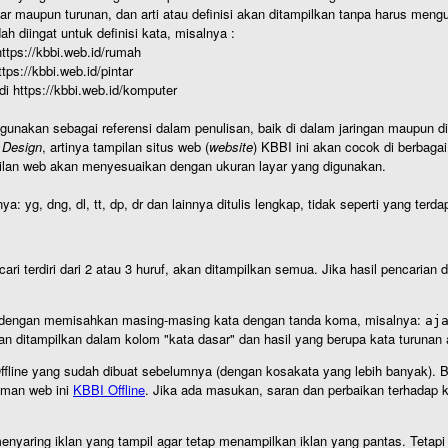
r maupun turunan, dan arti atau definisi akan ditampilkan tanpa harus mengu
h diingat untuk definisi kata, misalnya :
 https://kbbi.web.id/rumah
https://kbbi.web.id/pintar
 di https://kbbi.web.id/komputer
igunakan sebagai referensi dalam penulisan, baik di dalam jaringan maupun di 
 Design
, artinya tampilan situs web (
website
) KBBI ini akan cocok di berbaga
ilan web akan menyesuaikan dengan ukuran layar yang digunakan.
nya: yg, dng, dl, tt, dp, dr dan lainnya ditulis lengkap, tidak seperti yang te
cari terdiri dari 2 atau 3 huruf, akan ditampilkan semua. Jika hasil pencarian
an dengan memisahkan masing-masing kata dengan tanda koma, misalnya:
aj
an ditampilkan dalam kolom "kata dasar" dan hasil yang berupa kata turuna
I Offline yang sudah dibuat sebelumnya (dengan kosakata yang lebih banyak). 
aman web ini
KBBI Offline
. Jika ada masukan, saran dan perbaikan terhadap kb
nyaring iklan yang tampil agar tetap menampilkan iklan yang pantas. Tetapi j