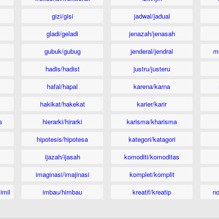
gizi/gisi
jadwal/jadual
gladi/geladi
jenazah/jenasah
gubuk/gubug
jenderal/jendral
m
hadis/hadist
justru/justeru
hafal/hapal
karena/karna
hakikat/hakekat
karier/karir
s
hierarki/hirarki
karisma/kharisma
hipotesis/hipotesa
kategori/katagori
ijazah/ijasah
komoditi/komoditas
imaginasi/imajinasi
komplet/komplit
imil
imbau/himbau
kreatif/kreatip
n