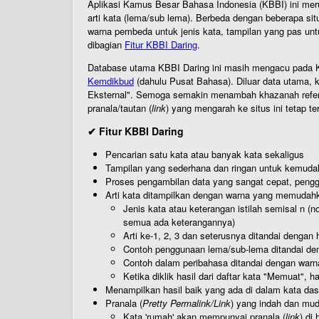
Aplikasi Kamus Besar Bahasa Indonesia (KBBI) ini me
arti kata (lema/sub lema). Berbeda dengan beberapa sit
warna pembeda untuk jenis kata, tampilan yang pas unt
dibagian
Fitur KBBI Daring
.
Database utama KBBI Daring ini masih mengacu pada KB
Kemdikbud
(dahulu Pusat Bahasa). Diluar data utama, k
Eksternal". Semoga semakin menambah khazanah referensi
pranala/tautan (
link
) yang mengarah ke situs ini tetap te
✔ Fitur KBBI Daring
Pencarian satu kata atau banyak kata sekaligus
Tampilan yang sederhana dan ringan untuk kemud
Proses pengambilan data yang sangat cepat, pengg
Arti kata ditampilkan dengan warna yang memudah
Jenis kata atau keterangan istilah semisal n (
semua ada keterangannya)
Arti ke-1, 2, 3 dan seterusnya ditandai dengan h
Contoh penggunaan lema/sub-lema ditandai den
Contoh dalam peribahasa ditandai dengan warn
Ketika diklik hasil dari daftar kata "Memuat", 
Menampilkan hasil baik yang ada di dalam kata dasa
Pranala (
Pretty Permalink/Link
) yang indah dan muda
Kata 'rumah' akan mempunyai pranala (
link
) di