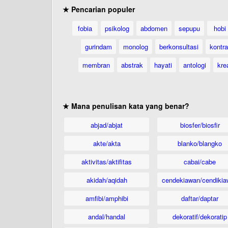
★ Pencarian populer
fobia
psikolog
abdomen
sepupu
hobi
gurindam
monolog
berkonsultasi
kontr
membran
abstrak
hayati
antologi
krea
★ Mana penulisan kata yang benar?
abjad/abjat
biosfer/biosfir
akte/akta
blanko/blangko
aktivitas/aktifitas
cabai/cabe
akidah/aqidah
cendekiawan/cendikia
amfibi/amphibi
daftar/daptar
andal/handal
dekoratif/dekoratip