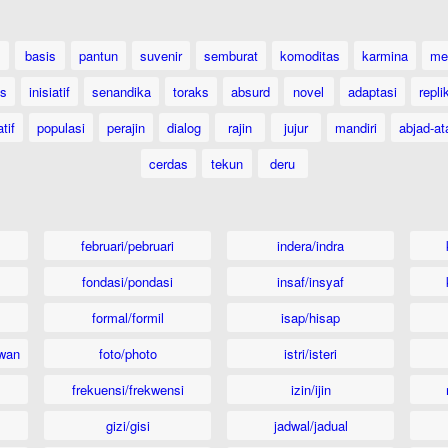
basis
pantun
suvenir
semburat
komoditas
karmina
me
as
inisiatif
senandika
toraks
absurd
novel
adaptasi
repli
tif
populasi
perajin
dialog
rajin
jujur
mandiri
abjad-at
cerdas
tekun
deru
februari/pebruari
indera/indra
fondasi/pondasi
insaf/insyaf
formal/formil
isap/hisap
wan
foto/photo
istri/isteri
frekuensi/frekwensi
izin/ijin
gizi/gisi
jadwal/jadual