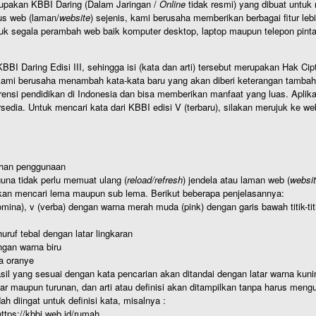
rupakan KBBI Daring (Dalam Jaringan /
Online
tidak resmi) yang dibuat unt
us web (laman/
website
) sejenis, kami berusaha memberikan berbagai fitur leb
uk segala perambah web baik komputer desktop, laptop maupun telepon pintar 
BI Daring Edisi III, sehingga isi (kata dan arti) tersebut merupakan Hak
ami berusaha menambah kata-kata baru yang akan diberi keterangan tambahan d
 pendidikan di Indonesia dan bisa memberikan manfaat yang luas. Aplikasi i
rsedia. Untuk mencari kata dari KBBI edisi V (terbaru), silakan merujuk ke we
ahan penggunaan
una tidak perlu memuat ulang (
reload/refresh
) jendela atau laman web (
websi
kan mencari lema maupun sub lema. Berikut beberapa penjelasannya:
nomina), v (verba) dengan warna merah muda (pink) dengan garis bawah titik-
uruf tebal dengan latar lingkaran
gan warna biru
a oranye
hasil yang sesuai dengan kata pencarian akan ditandai dengan latar warna kuni
r maupun turunan, dan arti atau definisi akan ditampilkan tanpa harus mengu
h diingat untuk definisi kata, misalnya :
 https://kbbi.web.id/rumah