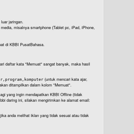
luar jaringan.
i media, misalnya smartphone (Tablet pc, iPad, iPhone,
rdapat di KBBI PusatBahasa.
 dari daftar kata "Memuat" sangat banyak, maka hasil
(untuk mencari kata ajar,
ar,program,komputer
n akan ditampilkan dalam kolom "Memuat".
Bagi yang ingin mendapatkan KBBI Offline (tidak
bi daring ini, silakan mengirimkan ke alamat email:
ika anda melihat iklan yang tidak sesuai atau tidak