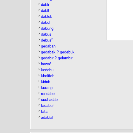
dabir
dabit
dablek
dabol
dabung
dabus
debus
2
gedabah
gedabak ? gedebuk
gedabir ? gelambir
hawa
1
kedabu
khalifah
kidab
kurang
rendabel
suul adab
tadabur
tata
adabiah