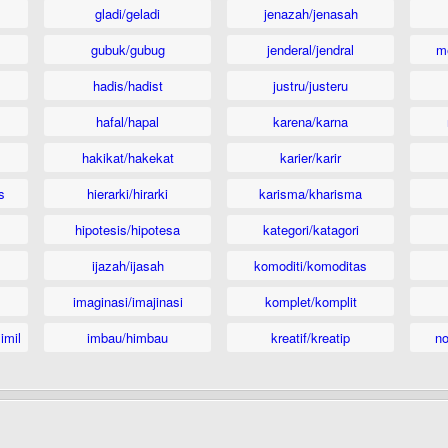
gladi/geladi
jenazah/jenasah
gubuk/gubug
jenderal/jendral
m
hadis/hadist
justru/justeru
hafal/hapal
karena/karna
hakikat/hakekat
karier/karir
s
hierarki/hirarki
karisma/kharisma
hipotesis/hipotesa
kategori/katagori
ijazah/ijasah
komoditi/komoditas
imaginasi/imajinasi
komplet/komplit
imil
imbau/himbau
kreatif/kreatip
n