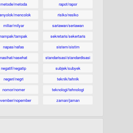
metode/metoda
rapot/rapor
enyolok/mencolok
risiko/resiko
miliar/milyar
sariawan/seriawan
nampak/tampak
sekretaris/sekertaris
napas/nafas
sistem/sistim
nasihat/nasehat
standarisasi/standardisasi
negatif/negatip
subjek/subyek
negeri/negri
teknik/tehnik
nomor/nomer
teknologi/tehnologi
ovember/nopember
zaman/jaman