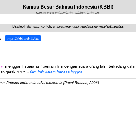
Kamus Besar Bahasa Indonesia (KBBI)
Kamus versi online/daring (dalam jaringan)
Bisa lebih dari satu, contoh:
ambyar,terjemah,integritas,sinonim,efektif,analisis
k
):
https://kbbi.web.id/dab
v
mengganti suara asli pemain film dengan suara orang lain, terkadang dal
n gerak bibir: ~
film ltali dalam bahasa lnggris
us Bahasa Indonesia edisi elektronik (Pusat Bahasa, 2008)