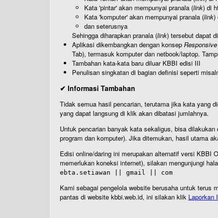
Kata 'pintar' akan mempunyai pranala (
link
) di 
Kata 'komputer' akan mempunyai pranala (
link
)
dan seterusnya
Sehingga diharapkan pranala (
link
) tersebut dapat d
Aplikasi dikembangkan dengan konsep
Responsive
Tab), termasuk komputer dan netbook/laptop. Tamp
Tambahan kata-kata baru diluar KBBI edisi III
Penulisan singkatan di bagian definisi seperti misal
✔ Informasi Tambahan
Tidak semua hasil pencarian, terutama jika kata yang di
yang dapat langsung di klik akan dibatasi jumlahnya.
Untuk pencarian banyak kata sekaligus, bisa dilakuk
program dan komputer). Jika ditemukan, hasil utama ak
Edisi online/daring ini merupakan alternatif versi KBB
memerlukan koneksi internet), silakan mengunjungi hal
ebta.setiawan || gmail || com
Kami sebagai pengelola website berusaha untuk terus me
pantas di website kbbi.web.id, ini silakan klik
Laporkan I