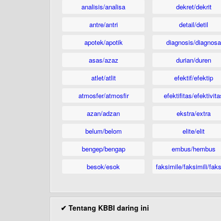
analisis/analisa
dekret/dekrit
antre/antri
detail/detil
apotek/apotik
diagnosis/diagnosa
asas/azaz
durian/duren
atlet/atlit
efektif/efektip
atmosfer/atmosfir
efektifitas/efektivita
azan/adzan
ekstra/extra
belum/belom
elite/elit
bengep/bengap
embus/hembus
besok/esok
faksimile/faksimili/faks
✔ Tentang KBBI daring ini