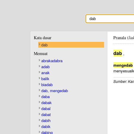
Kata dasar
Pranala (
lin
dab
dab
Memuat
,
abrakadabra
mengedab
adab
menyesuaika
anak
balik
Sumber: Kam
biadab
dab, mengedab
daba
dabak
dabal
dabat
dabih
dabik
dabing