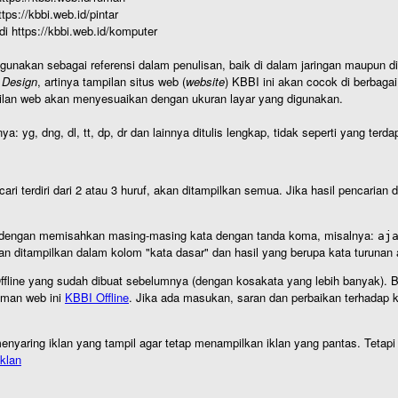
https://kbbi.web.id/pintar
 di https://kbbi.web.id/komputer
igunakan sebagai referensi dalam penulisan, baik di dalam jaringan maupun di 
 Design
, artinya tampilan situs web (
website
) KBBI ini akan cocok di berbaga
ilan web akan menyesuaikan dengan ukuran layar yang digunakan.
nya: yg, dng, dl, tt, dp, dr dan lainnya ditulis lengkap, tidak seperti yang te
cari terdiri dari 2 atau 3 huruf, akan ditampilkan semua. Jika hasil pencarian
an dengan memisahkan masing-masing kata dengan tanda koma, misalnya:
aj
an ditampilkan dalam kolom "kata dasar" dan hasil yang berupa kata turuna
I Offline yang sudah dibuat sebelumnya (dengan kosakata yang lebih banyak). 
aman web ini
KBBI Offline
. Jika ada masukan, saran dan perbaikan terhadap kb
nyaring iklan yang tampil agar tetap menampilkan iklan yang pantas. Tetapi j
klan