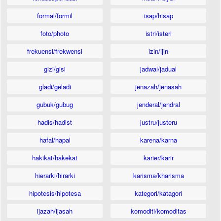
formal/formil
isap/hisap
foto/photo
istri/isteri
frekuensi/frekwensi
izin/ijin
gizi/gisi
jadwal/jadual
gladi/geladi
jenazah/jenasah
gubuk/gubug
jenderal/jendral
hadis/hadist
justru/justeru
hafal/hapal
karena/karna
hakikat/hakekat
karier/karir
hierarki/hirarki
karisma/kharisma
hipotesis/hipotesa
kategori/katagori
ijazah/ijasah
komoditi/komoditas