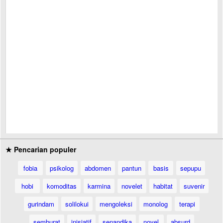
★ Pencarian populer
fobia
psikolog
abdomen
pantun
basis
sepupu
hobi
komoditas
karmina
novelet
habitat
suvenir
gurindam
solilokui
mengoleksi
monolog
terapi
semburat
inisiatif
senandika
novel
absurd