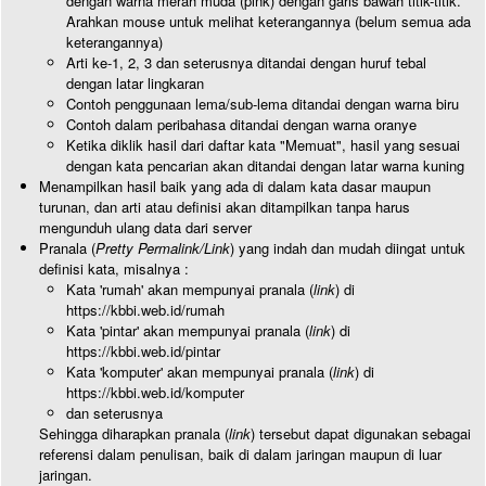
dengan warna merah muda (pink) dengan garis bawah titik-titik.
Arahkan mouse untuk melihat keterangannya (belum semua ada
keterangannya)
Arti ke-1, 2, 3 dan seterusnya ditandai dengan huruf tebal
dengan latar lingkaran
Contoh penggunaan lema/sub-lema ditandai dengan warna biru
Contoh dalam peribahasa ditandai dengan warna oranye
Ketika diklik hasil dari daftar kata "Memuat", hasil yang sesuai
dengan kata pencarian akan ditandai dengan latar warna kuning
Menampilkan hasil baik yang ada di dalam kata dasar maupun
turunan, dan arti atau definisi akan ditampilkan tanpa harus
mengunduh ulang data dari server
Pranala (
Pretty Permalink/Link
) yang indah dan mudah diingat untuk
definisi kata, misalnya :
Kata 'rumah' akan mempunyai pranala (
link
) di
https://kbbi.web.id/rumah
Kata 'pintar' akan mempunyai pranala (
link
) di
https://kbbi.web.id/pintar
Kata 'komputer' akan mempunyai pranala (
link
) di
https://kbbi.web.id/komputer
dan seterusnya
Sehingga diharapkan pranala (
link
) tersebut dapat digunakan sebagai
referensi dalam penulisan, baik di dalam jaringan maupun di luar
jaringan.