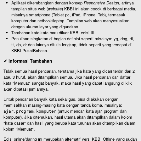
Aplikasi dikembangkan dengan konsep
Responsive Design
, artinya
tampilan situs web (
website
) KBBI ini akan cocok di berbagai media,
misalnya smartphone (Tablet pc, iPad, iPhone, Tab), termasuk
komputer dan netbook/laptop. Tampilan web akan menyesuaikan
dengan ukuran layar yang digunakan.
Tambahan kata-kata baru diluar KBBI edisi III
Penulisan singkatan di bagian definisi seperti misalnya: yg, dng, dl,
tt, dp, dr dan lainnya ditulis lengkap, tidak seperti yang terdapat di
KBBI PusatBahasa.
✔ Informasi Tambahan
Tidak semua hasil pencarian, terutama jika kata yang dicari terdiri dari 2
atau 3 huruf, akan ditampilkan semua. Jika hasil pencarian dari daftar
kata "Memuat" sangat banyak, maka hasil yang dapat langsung di klik
akan dibatasi jumlahnya.
Untuk pencarian banyak kata sekaligus, bisa dilakukan dengan
memisahkan masing-masing kata dengan tanda koma, misalnya:
(untuk mencari kata ajar, program dan
ajar,program,komputer
komputer). Jika ditemukan, hasil utama akan ditampilkan dalam kolom
"kata dasar" dan hasil yang berupa kata turunan akan ditampilkan dalam
kolom "Memuat".
Edisi online/daring ini merupakan alternatif versi KBBI Offline yang sudah