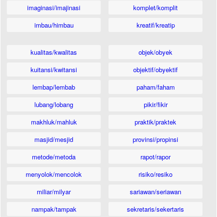
imaginasi/imajinasi
komplet/komplit
imbau/himbau
kreatif/kreatip
kualitas/kwalitas
objek/obyek
kuitansi/kwitansi
objektif/obyektif
lembap/lembab
paham/faham
lubang/lobang
pikir/fikir
makhluk/mahluk
praktik/praktek
masjid/mesjid
provinsi/propinsi
metode/metoda
rapot/rapor
menyolok/mencolok
risiko/resiko
miliar/milyar
sariawan/seriawan
nampak/tampak
sekretaris/sekertaris