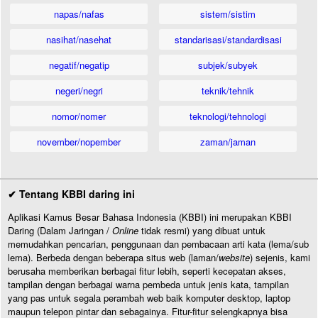
napas/nafas
sistem/sistim
nasihat/nasehat
standarisasi/standardisasi
negatif/negatip
subjek/subyek
negeri/negri
teknik/tehnik
nomor/nomer
teknologi/tehnologi
november/nopember
zaman/jaman
✔ Tentang KBBI daring ini
Aplikasi Kamus Besar Bahasa Indonesia (KBBI) ini merupakan KBBI
Daring (Dalam Jaringan /
Online
tidak resmi) yang dibuat untuk
memudahkan pencarian, penggunaan dan pembacaan arti kata (lema/sub
lema). Berbeda dengan beberapa situs web (laman/
website
) sejenis, kami
berusaha memberikan berbagai fitur lebih, seperti kecepatan akses,
tampilan dengan berbagai warna pembeda untuk jenis kata, tampilan
yang pas untuk segala perambah web baik komputer desktop, laptop
maupun telepon pintar dan sebagainya. Fitur-fitur selengkapnya bisa