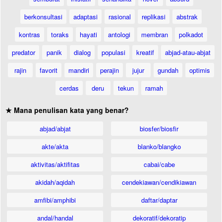
berkonsultasi
adaptasi
rasional
replikasi
abstrak
kontras
toraks
hayati
antologi
membran
polkadot
predator
panik
dialog
populasi
kreatif
abjad-atau-abjat
rajin
favorit
mandiri
perajin
jujur
gundah
optimis
cerdas
deru
tekun
ramah
★ Mana penulisan kata yang benar?
abjad/abjat
biosfer/biosfir
akte/akta
blanko/blangko
aktivitas/aktifitas
cabai/cabe
akidah/aqidah
cendekiawan/cendikiawan
amfibi/amphibi
daftar/daptar
andal/handal
dekoratif/dekoratip