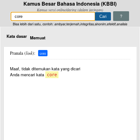
Kamus Besar Bahasa Indonesia (KBBI)
Kamus versi online/daring (dalam jaringan)
?
Bisa lebih dari satu, contoh:
ambyar,terjemah,integritas,sinonim,efektif,analisis
Kata dasar
Memuat
Pranala (
link
):
core
Maaf, tidak ditemukan kata yang dicari
Anda mencari kata
core