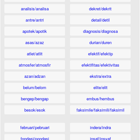
analisis/analisa
dekret/dekrit
antre/antri
detail/detil
apotek/apotik
diagnosis/diagnosa
asas/azaz
durian/duren
atlet/atlit
efektif/efektip
atmosfer/atmosfir
efektifitas/efektivitas
azan/adzan
ekstra/extra
belum/belom
elite/elit
bengep/bengap
embus/hembus
besok/esok
faksimile/faksimili/faksimil
februari/pebruari
indera/indra
fondasi/pondasi
insaf/insyaf