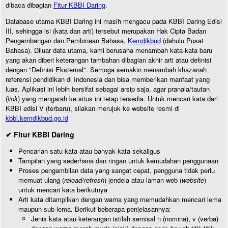
dibaca dibagian
Fitur KBBI Daring
.
Database utama KBBI Daring ini masih mengacu pada KBBI Daring Edisi
III, sehingga isi (kata dan arti) tersebut merupakan Hak Cipta Badan
Pengembangan dan Pembinaan Bahasa,
Kemdikbud
(dahulu Pusat
Bahasa). Diluar data utama, kami berusaha menambah kata-kata baru
yang akan diberi keterangan tambahan dibagian akhir arti atau definisi
dengan "Definisi Eksternal". Semoga semakin menambah khazanah
referensi pendidikan di Indonesia dan bisa memberikan manfaat yang
luas. Aplikasi ini lebih bersifat sebagai arsip saja, agar pranala/tautan
(
link
) yang mengarah ke situs ini tetap tersedia. Untuk mencari kata dari
KBBI edisi V (terbaru), silakan merujuk ke website resmi di
kbbi.kemdikbud.go.id
✔ Fitur KBBI Daring
Pencarian satu kata atau banyak kata sekaligus
Tampilan yang sederhana dan ringan untuk kemudahan penggunaan
Proses pengambilan data yang sangat cepat, pengguna tidak perlu
memuat ulang (
reload/refresh
) jendela atau laman web (
website
)
untuk mencari kata berikutnya
Arti kata ditampilkan dengan warna yang memudahkan mencari lema
maupun sub lema. Berikut beberapa penjelasannya:
Jenis kata atau keterangan istilah semisal n (nomina), v (verba)