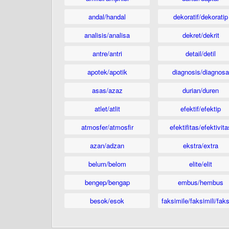
andal/handal
dekoratif/dekoratip
analisis/analisa
dekret/dekrit
antre/antri
detail/detil
apotek/apotik
diagnosis/diagnosa
asas/azaz
durian/duren
atlet/atlit
efektif/efektip
atmosfer/atmosfir
efektifitas/efektivita
azan/adzan
ekstra/extra
belum/belom
elite/elit
bengep/bengap
embus/hembus
besok/esok
faksimile/faksimili/faks