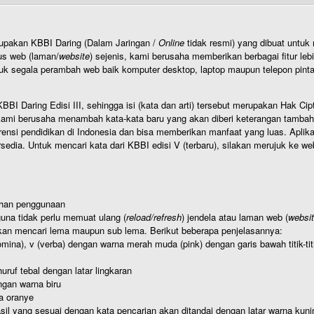
rupakan KBBI Daring (Dalam Jaringan /
Online
tidak resmi) yang dibuat unt
us web (laman/
website
) sejenis, kami berusaha memberikan berbagai fitur leb
uk segala perambah web baik komputer desktop, laptop maupun telepon pintar 
BI Daring Edisi III, sehingga isi (kata dan arti) tersebut merupakan Hak
ami berusaha menambah kata-kata baru yang akan diberi keterangan tambahan d
 pendidikan di Indonesia dan bisa memberikan manfaat yang luas. Aplikasi i
rsedia. Untuk mencari kata dari KBBI edisi V (terbaru), silakan merujuk ke we
ahan penggunaan
una tidak perlu memuat ulang (
reload/refresh
) jendela atau laman web (
websi
kan mencari lema maupun sub lema. Berikut beberapa penjelasannya:
nomina), v (verba) dengan warna merah muda (pink) dengan garis bawah titik-
uruf tebal dengan latar lingkaran
gan warna biru
a oranye
hasil yang sesuai dengan kata pencarian akan ditandai dengan latar warna kuni