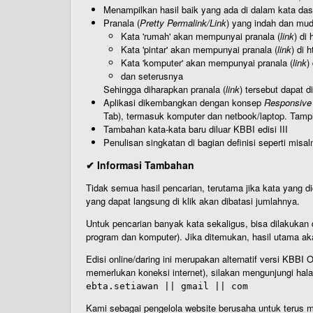
Menampilkan hasil baik yang ada di dalam kata dasa
Pranala (
Pretty Permalink/Link
) yang indah dan muda
Kata 'rumah' akan mempunyai pranala (
link
) di
Kata 'pintar' akan mempunyai pranala (
link
) di 
Kata 'komputer' akan mempunyai pranala (
link
)
dan seterusnya
Sehingga diharapkan pranala (
link
) tersebut dapat d
Aplikasi dikembangkan dengan konsep
Responsive
Tab), termasuk komputer dan netbook/laptop. Tamp
Tambahan kata-kata baru diluar KBBI edisi III
Penulisan singkatan di bagian definisi seperti misal
✔ Informasi Tambahan
Tidak semua hasil pencarian, terutama jika kata yang di
yang dapat langsung di klik akan dibatasi jumlahnya.
Untuk pencarian banyak kata sekaligus, bisa dilakuk
program dan komputer). Jika ditemukan, hasil utama ak
Edisi online/daring ini merupakan alternatif versi KBB
memerlukan koneksi internet), silakan mengunjungi hal
ebta.setiawan || gmail || com
Kami sebagai pengelola website berusaha untuk terus me