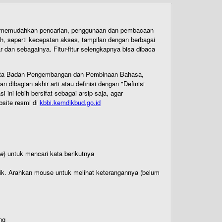
uk memudahkan pencarian, penggunaan dan pembacaan
ih, seperti kecepatan akses, tampilan dengan berbagai
dan sebagainya. Fitur-fitur selengkapnya bisa dibaca
 Cipta Badan Pengembangan dan Pembinaan Bahasa,
ibagian akhir arti atau definisi dengan "Definisi
ni lebih bersifat sebagai arsip saja, agar
bsite resmi di
kbbi.kemdikbud.go.id
te
) untuk mencari kata berikutnya
titik. Arahkan mouse untuk melihat keterangannya (belum
ng