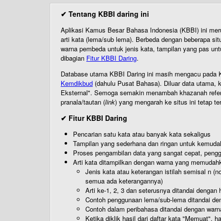
✔ Tentang KBBI daring ini
Aplikasi Kamus Besar Bahasa Indonesia (KBBI) ini me
arti kata (lema/sub lema). Berbeda dengan beberapa sit
warna pembeda untuk jenis kata, tampilan yang pas unt
dibagian
Fitur KBBI Daring
.
Database utama KBBI Daring ini masih mengacu pada KB
Kemdikbud
(dahulu Pusat Bahasa). Diluar data utama, k
Eksternal". Semoga semakin menambah khazanah referensi
pranala/tautan (
link
) yang mengarah ke situs ini tetap te
✔ Fitur KBBI Daring
Pencarian satu kata atau banyak kata sekaligus
Tampilan yang sederhana dan ringan untuk kemud
Proses pengambilan data yang sangat cepat, pengg
Arti kata ditampilkan dengan warna yang memudah
Jenis kata atau keterangan istilah semisal n (
semua ada keterangannya)
Arti ke-1, 2, 3 dan seterusnya ditandai dengan h
Contoh penggunaan lema/sub-lema ditandai den
Contoh dalam peribahasa ditandai dengan warn
Ketika diklik hasil dari daftar kata "Memuat", 