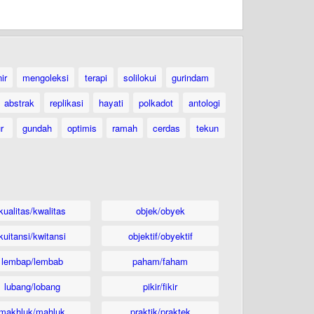
ir
mengoleksi
terapi
solilokui
gurindam
abstrak
replikasi
hayati
polkadot
antologi
ur
gundah
optimis
ramah
cerdas
tekun
kualitas/kwalitas
objek/obyek
kuitansi/kwitansi
objektif/obyektif
lembap/lembab
paham/faham
lubang/lobang
pikir/fikir
makhluk/mahluk
praktik/praktek