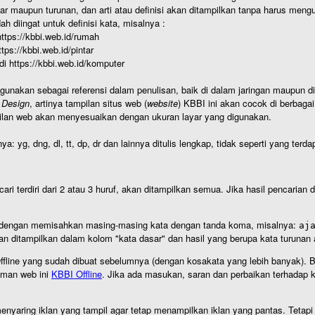
r maupun turunan, dan arti atau definisi akan ditampilkan tanpa harus mengu
h diingat untuk definisi kata, misalnya :
 https://kbbi.web.id/rumah
https://kbbi.web.id/pintar
 di https://kbbi.web.id/komputer
igunakan sebagai referensi dalam penulisan, baik di dalam jaringan maupun di 
 Design
, artinya tampilan situs web (
website
) KBBI ini akan cocok di berbaga
ilan web akan menyesuaikan dengan ukuran layar yang digunakan.
nya: yg, dng, dl, tt, dp, dr dan lainnya ditulis lengkap, tidak seperti yang te
cari terdiri dari 2 atau 3 huruf, akan ditampilkan semua. Jika hasil pencarian
an dengan memisahkan masing-masing kata dengan tanda koma, misalnya:
aj
an ditampilkan dalam kolom "kata dasar" dan hasil yang berupa kata turuna
I Offline yang sudah dibuat sebelumnya (dengan kosakata yang lebih banyak). 
aman web ini
KBBI Offline
. Jika ada masukan, saran dan perbaikan terhadap kb
nyaring iklan yang tampil agar tetap menampilkan iklan yang pantas. Tetapi j