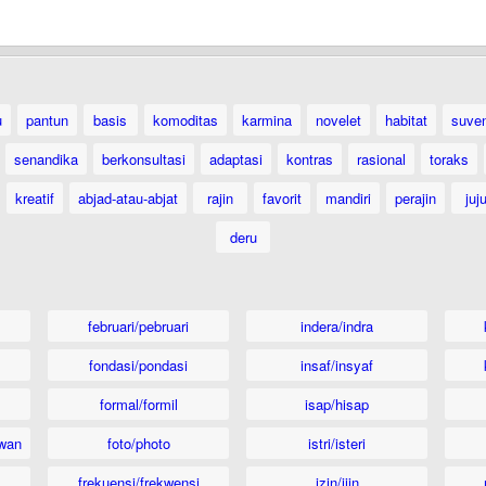
u
pantun
basis
komoditas
karmina
novelet
habitat
suven
senandika
berkonsultasi
adaptasi
kontras
rasional
toraks
kreatif
abjad-atau-abjat
rajin
favorit
mandiri
perajin
juj
deru
februari/pebruari
indera/indra
fondasi/pondasi
insaf/insyaf
formal/formil
isap/hisap
wan
foto/photo
istri/isteri
frekuensi/frekwensi
izin/ijin