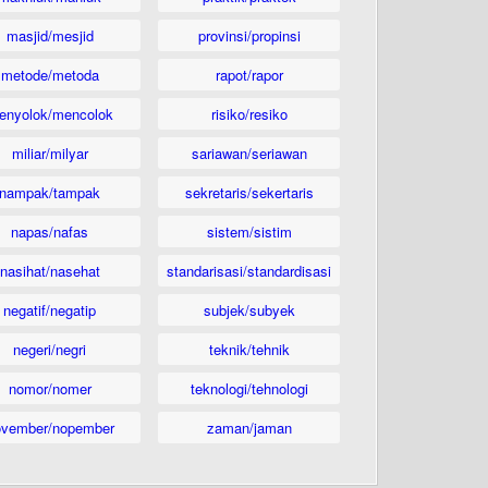
masjid/mesjid
provinsi/propinsi
metode/metoda
rapot/rapor
enyolok/mencolok
risiko/resiko
miliar/milyar
sariawan/seriawan
nampak/tampak
sekretaris/sekertaris
napas/nafas
sistem/sistim
nasihat/nasehat
standarisasi/standardisasi
negatif/negatip
subjek/subyek
negeri/negri
teknik/tehnik
nomor/nomer
teknologi/tehnologi
ovember/nopember
zaman/jaman