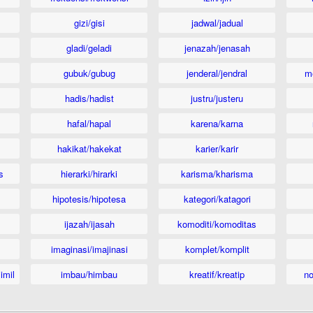
gizi/gisi
jadwal/jadual
gladi/geladi
jenazah/jenasah
gubuk/gubug
jenderal/jendral
m
hadis/hadist
justru/justeru
hafal/hapal
karena/karna
hakikat/hakekat
karier/karir
s
hierarki/hirarki
karisma/kharisma
hipotesis/hipotesa
kategori/katagori
ijazah/ijasah
komoditi/komoditas
imaginasi/imajinasi
komplet/komplit
imil
imbau/himbau
kreatif/kreatip
n