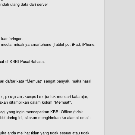
nduh ulang data dari server
luar jaringan.
i media, misalnya smartphone (Tablet pc, iPad, iPhone,
rdapat di KBBI PusatBahasa.
 dari daftar kata "Memuat" sangat banyak, maka hasil
(untuk mencari kata ajar,
ar,program,komputer
n akan ditampilkan dalam kolom "Memuat".
Bagi yang ingin mendapatkan KBBI Offline (tidak
bi daring ini, silakan mengirimkan ke alamat email:
ika anda melihat iklan yang tidak sesuai atau tidak