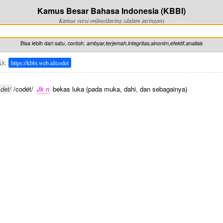
Kamus Besar Bahasa Indonesia (KBBI)
Kamus versi online/daring (dalam jaringan)
Bisa lebih dari satu, contoh:
ambyar,terjemah,integritas,sinonim,efektif,analisis
k
):
https://kbbi.web.id/codet
·det/
/codét/
Jk n
bekas luka (pada muka, dahi, dan sebagainya)