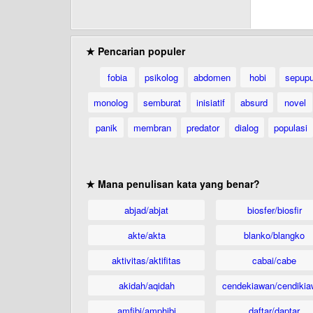
★ Pencarian populer
fobia
psikolog
abdomen
hobi
sepup
monolog
semburat
inisiatif
absurd
novel
panik
membran
predator
dialog
populasi
★ Mana penulisan kata yang benar?
abjad/abjat
biosfer/biosfir
akte/akta
blanko/blangko
aktivitas/aktifitas
cabai/cabe
akidah/aqidah
cendekiawan/cendikia
amfibi/amphibi
daftar/daptar