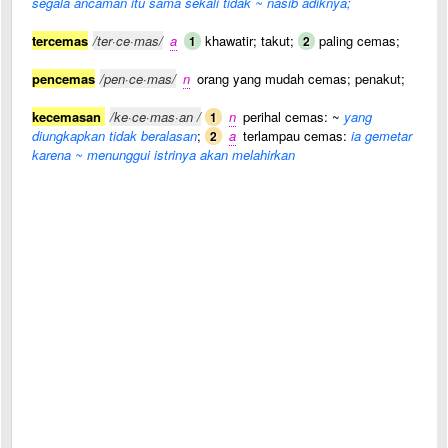
segala ancaman itu sama sekali tidak ~ nasib adiknya;
tercemas
/ter·ce·mas/
a
khawatir; takut;
paling cemas;
1
2
pencemas
/pen·ce·mas/
n
orang yang mudah cemas; penakut;
kecemasan
/ke·ce·mas·an /
n
perihal cemas: ~
yang
1
diungkapkan tidak beralasan
;
a
terlampau cemas:
ia gemetar
2
karena ~ menunggui istrinya akan melahirkan