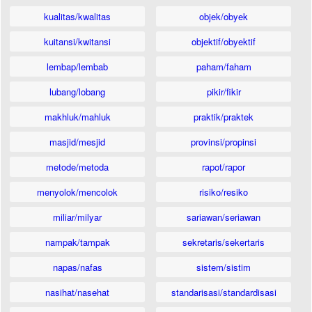
kualitas/kwalitas
objek/obyek
kuitansi/kwitansi
objektif/obyektif
lembap/lembab
paham/faham
lubang/lobang
pikir/fikir
makhluk/mahluk
praktik/praktek
masjid/mesjid
provinsi/propinsi
metode/metoda
rapot/rapor
menyolok/mencolok
risiko/resiko
miliar/milyar
sariawan/seriawan
nampak/tampak
sekretaris/sekertaris
napas/nafas
sistem/sistim
nasihat/nasehat
standarisasi/standardisasi