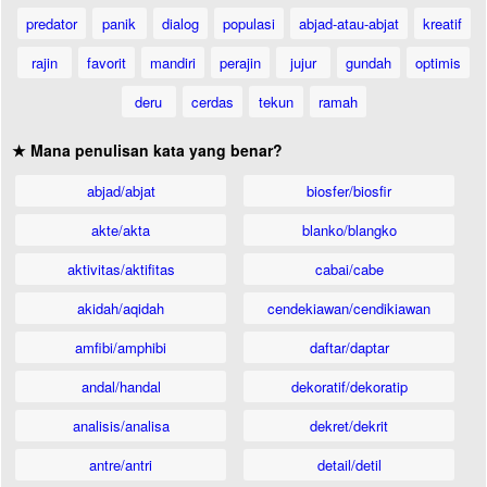
predator
panik
dialog
populasi
abjad-atau-abjat
kreatif
rajin
favorit
mandiri
perajin
jujur
gundah
optimis
deru
cerdas
tekun
ramah
★ Mana penulisan kata yang benar?
abjad/abjat
biosfer/biosfir
akte/akta
blanko/blangko
aktivitas/aktifitas
cabai/cabe
akidah/aqidah
cendekiawan/cendikiawan
amfibi/amphibi
daftar/daptar
andal/handal
dekoratif/dekoratip
analisis/analisa
dekret/dekrit
antre/antri
detail/detil