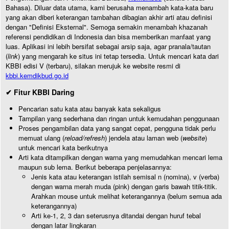
Bahasa). Diluar data utama, kami berusaha menambah kata-kata baru
yang akan diberi keterangan tambahan dibagian akhir arti atau definisi
dengan "Definisi Eksternal". Semoga semakin menambah khazanah
referensi pendidikan di Indonesia dan bisa memberikan manfaat yang
luas. Aplikasi ini lebih bersifat sebagai arsip saja, agar pranala/tautan
(
link
) yang mengarah ke situs ini tetap tersedia. Untuk mencari kata dari
KBBI edisi V (terbaru), silakan merujuk ke website resmi di
kbbi.kemdikbud.go.id
✔ Fitur KBBI Daring
Pencarian satu kata atau banyak kata sekaligus
Tampilan yang sederhana dan ringan untuk kemudahan penggunaan
Proses pengambilan data yang sangat cepat, pengguna tidak perlu
memuat ulang (
reload/refresh
) jendela atau laman web (
website
)
untuk mencari kata berikutnya
Arti kata ditampilkan dengan warna yang memudahkan mencari lema
maupun sub lema. Berikut beberapa penjelasannya:
Jenis kata atau keterangan istilah semisal n (nomina), v (verba)
dengan warna merah muda (pink) dengan garis bawah titik-titik.
Arahkan mouse untuk melihat keterangannya (belum semua ada
keterangannya)
Arti ke-1, 2, 3 dan seterusnya ditandai dengan huruf tebal
dengan latar lingkaran