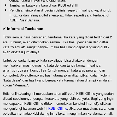
dengan ukuran layar yang digunakan.
Tambahan kata-kata baru diluar KBBI edisi III
Penulisan singkatan di bagian definisi seperti misalnya: yg, dng, dl,
tt, dp, dr dan lainnya ditulis lengkap, tidak seperti yang terdapat di
KBBI PusatBahasa.
✔ Informasi Tambahan
Tidak semua hasil pencarian, terutama jika kata yang dicari terdiri dari 2
atau 3 huruf, akan ditampilkan semua. Jika hasil pencarian dari daftar
kata "Memuat" sangat banyak, maka hasil yang dapat langsung di klik
akan dibatasi jumlahnya.
Untuk pencarian banyak kata sekaligus, bisa dilakukan dengan
memisahkan masing-masing kata dengan tanda koma, misalnya:
(untuk mencari kata ajar, program dan
ajar,program,komputer
komputer). Jika ditemukan, hasil utama akan ditampilkan dalam kolom
"kata dasar" dan hasil yang berupa kata turunan akan ditampilkan dalam
kolom "Memuat".
Edisi online/daring ini merupakan alternatif versi KBBI Offline yang sudah
dibuat sebelumnya (dengan kosakata yang lebih banyak). Bagi yang ingin
mendapatkan KBBI Offline (tidak memerlukan koneksi internet), silakan
mengunjungi halaman web ini
KBBI Offline
. Jika ada masukan, saran dan
perbaikan terhadap kbbi daring ini, silakan mengirimkan ke alamat email: