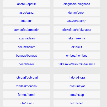
apotek/apotik
diagnosis/diagnosa
asas/azaz
durian/duren
atlet/atlit
efektif/efektip
atmosfer/atmosfir
efektifitas/efektivitas
azan/adzan
ekstra/extra
belum/belom
elite/elit
bengep/bengap
embus/hembus
besok/esok
faksimile/faksimili/faksimil
februari/pebruari
indera/indra
fondasi/pondasi
insaf/insyaf
formal/formil
isap/hisap
foto/photo
istri/isteri