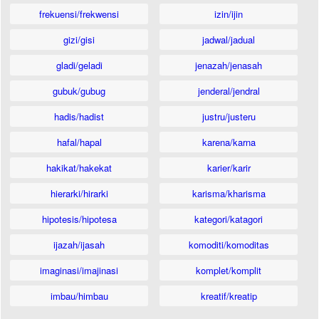
frekuensi/frekwensi
izin/ijin
gizi/gisi
jadwal/jadual
gladi/geladi
jenazah/jenasah
gubuk/gubug
jenderal/jendral
hadis/hadist
justru/justeru
hafal/hapal
karena/karna
hakikat/hakekat
karier/karir
hierarki/hirarki
karisma/kharisma
hipotesis/hipotesa
kategori/katagori
ijazah/ijasah
komoditi/komoditas
imaginasi/imajinasi
komplet/komplit
imbau/himbau
kreatif/kreatip