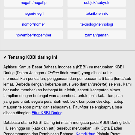
negatif/negatip
subjek/subyek
negeri/negri
teknik/tehnik
nomor/nomer
teknologi/tehnologi
november/nopember
zaman/jaman
✔ Tentang KBBI daring ini
Aplikasi Kamus Besar Bahasa Indonesia (KBBI) ini merupakan KBBI
Daring (Dalam Jaringan /
Online
tidak resmi) yang dibuat untuk
memudahkan pencarian, penggunaan dan pembacaan arti kata (lema/sub
lema). Berbeda dengan beberapa situs web (laman/
website
) sejenis, kami
berusaha memberikan berbagai fitur lebih, seperti kecepatan akses,
tampilan dengan berbagai warna pembeda untuk jenis kata, tampilan
yang pas untuk segala perambah web baik komputer desktop, laptop
maupun telepon pintar dan sebagainya. Fitur-fitur selengkapnya bisa
dibaca dibagian
Fitur KBBI Daring
.
Database utama KBBI Daring ini masih mengacu pada KBBI Daring Edisi
III, sehingga isi (kata dan arti) tersebut merupakan Hak Cipta Badan
Pengembangan dan Pembinaan Bahasa,
Kemdikbud
(dahulu Pusat