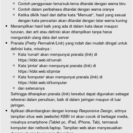
Contoh penggunaan lema/sub-lema ditandai dengan warna biru
Contoh dalam peribahasa ditandai dengan warna oranye
Ketika diklik hasil dari daftar kata "Memuat", hasil yang sesuai
dengan kata pencarian akan ditandai dengan latar warna kuning
Menampilkan hasil baik yang ada di dalam kata dasar maupun
turunan, dan arti atau definisi akan ditampilkan tanpa harus
mengunduh ulang data dari server
Pranala (
Pretty Permalink/Link
) yang indah dan mudah diingat untuk
definisi kata, misalnya :
Kata 'rumah' akan mempunyai pranala (
link
) di
https://kbbi.web.id/rumah
Kata 'pintar' akan mempunyai pranala (
link
) di
https://kbbi.web.id/pintar
Kata 'komputer' akan mempunyai pranala (
link
) di
https://kbbi.web.id/komputer
dan seterusnya
Sehingga diharapkan pranala (
link
) tersebut dapat digunakan sebagai
referensi dalam penulisan, baik di dalam jaringan maupun di luar
jaringan.
Aplikasi dikembangkan dengan konsep
Responsive Design
, artinya
tampilan situs web (
website
) KBBI ini akan cocok di berbagai media,
misalnya smartphone (Tablet pc, iPad, iPhone, Tab), termasuk
komputer dan netbook/laptop. Tampilan web akan menyesuaikan