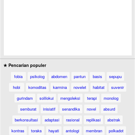
★ Pencarian populer
fobia
psikolog
abdomen
pantun
basis
sepupu
hobi
komoditas
karmina
novelet
habitat
suvenir
gurindam
solilokui
mengoleksi
terapi
monolog
semburat
inisiatif
senandika
novel
absurd
berkonsultasi
adaptasi
rasional
replikasi
abstrak
kontras
toraks
hayati
antologi
membran
polkadot