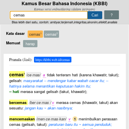
Kamus Besar Bahasa Indonesia (KBBI)
Kamus versi online/daring (dalam jaringan)
?
Bisa lebih dari satu, contoh:
ambyar,terjemah,integritas,sinonim,efektif,analisis
Kata dasar
cemas
cemas
1
2
Memuat
harap
Pranala (
link
):
https://kbbi.web.id/cemas
cemas
1
/ce·mas/
a
tidak tenteram hati (karena khawatir, takut);
gelisah:
masyarakat -- mendengar kabar wabah cacar itu; --
hatinya selama menantikan keputusan hakim itu;
-- hati
merasa sangat gelisah (takut, khawatir);
bercemas
/ber·ce·mas /
v
merasa cemas (khawatir, takut) akan
sesuatu:
jangan kau ~ akan nasibnya;
mencemaskan
/men·ce·mas·kan/
v
menimbulkan perasaan
1
cemas (gelisah, takut):
peraturan baru itu ~ semua penduduk;