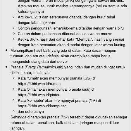
dengan warna merah muda (pink) dengan garis bawah titik-titik.
Arahkan mouse untuk melihat keterangannya (belum semua ada
keterangannya)
Arti ke-1, 2, 3 dan seterusnya ditandai dengan huruf tebal
dengan latar lingkaran
Contoh penggunaan lema/sub-lema ditandai dengan warna biru
Contoh dalam peribahasa ditandai dengan warna oranye
Ketika diklik hasil dari daftar kata "Memuat", hasil yang sesuai
dengan kata pencarian akan ditandai dengan latar warna kuning
Menampilkan hasil baik yang ada di dalam kata dasar maupun
turunan, dan arti atau definisi akan ditampilkan tanpa harus
mengunduh ulang data dari server
Pranala (
Pretty Permalink/Link
) yang indah dan mudah diingat untuk
definisi kata, misalnya :
Kata 'rumah' akan mempunyai pranala (
link
) di
https://kbbi.web.id/rumah
Kata 'pintar' akan mempunyai pranala (
link
) di
https://kbbi.web.id/pintar
Kata 'komputer' akan mempunyai pranala (
link
) di
https://kbbi.web.id/komputer
dan seterusnya
Sehingga diharapkan pranala (
link
) tersebut dapat digunakan sebagai
referensi dalam penulisan, baik di dalam jaringan maupun di luar
jaringan.