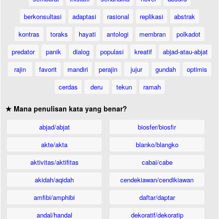
berkonsultasi
adaptasi
rasional
replikasi
abstrak
kontras
toraks
hayati
antologi
membran
polkadot
predator
panik
dialog
populasi
kreatif
abjad-atau-abjat
rajin
favorit
mandiri
perajin
jujur
gundah
optimis
cerdas
deru
tekun
ramah
★ Mana penulisan kata yang benar?
abjad/abjat
biosfer/biosfir
akte/akta
blanko/blangko
aktivitas/aktifitas
cabai/cabe
akidah/aqidah
cendekiawan/cendikiawan
amfibi/amphibi
daftar/daptar
andal/handal
dekoratif/dekoratip