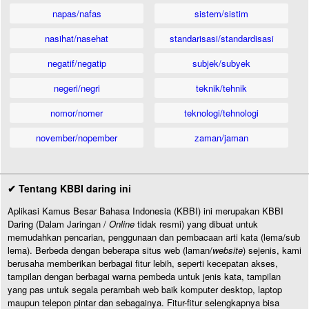
napas/nafas
sistem/sistim
nasihat/nasehat
standarisasi/standardisasi
negatif/negatip
subjek/subyek
negeri/negri
teknik/tehnik
nomor/nomer
teknologi/tehnologi
november/nopember
zaman/jaman
✔ Tentang KBBI daring ini
Aplikasi Kamus Besar Bahasa Indonesia (KBBI) ini merupakan KBBI
Daring (Dalam Jaringan /
Online
tidak resmi) yang dibuat untuk
memudahkan pencarian, penggunaan dan pembacaan arti kata (lema/sub
lema). Berbeda dengan beberapa situs web (laman/
website
) sejenis, kami
berusaha memberikan berbagai fitur lebih, seperti kecepatan akses,
tampilan dengan berbagai warna pembeda untuk jenis kata, tampilan
yang pas untuk segala perambah web baik komputer desktop, laptop
maupun telepon pintar dan sebagainya. Fitur-fitur selengkapnya bisa