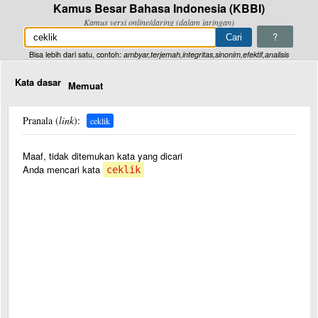
Kamus Besar Bahasa Indonesia (KBBI)
Kamus versi online/daring (dalam jaringan)
?
Bisa lebih dari satu, contoh:
ambyar,terjemah,integritas,sinonim,efektif,analisis
Kata dasar
Memuat
Pranala (
link
):
ceklik
Maaf, tidak ditemukan kata yang dicari
Anda mencari kata
ceklik