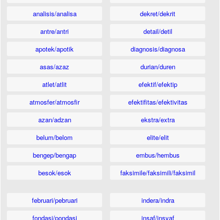
analisis/analisa
dekret/dekrit
antre/antri
detail/detil
apotek/apotik
diagnosis/diagnosa
asas/azaz
durian/duren
atlet/atlit
efektif/efektip
atmosfer/atmosfir
efektifitas/efektivitas
azan/adzan
ekstra/extra
belum/belom
elite/elit
bengep/bengap
embus/hembus
besok/esok
faksimile/faksimili/faksimil
februari/pebruari
indera/indra
fondasi/pondasi
insaf/insyaf