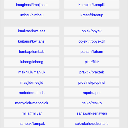
imaginasi/imajinasi
komplet/komplit
imbau/himbau
kreatif/kreatip
kualitas/kwalitas
objek/obyek
kuitansi/kwitansi
objektif/obyektif
lembap/lembab
paham/faham
lubang/lobang
pikir/fikir
makhluk/mahluk
praktik/praktek
masjid/mesjid
provinsi/propinsi
metode/metoda
rapot/rapor
menyolok/mencolok
risiko/resiko
miliar/milyar
sariawan/seriawan
nampak/tampak
sekretaris/sekertaris