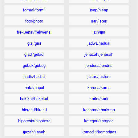
formal/formil
isap/hisap
foto/photo
istri/isteri
frekuensi/frekwensi
izin/ijin
gizi/gisi
jadwal/jadual
gladi/geladi
jenazah/jenasah
gubuk/gubug
jenderal/jendral
hadis/hadist
justru/justeru
hafal/hapal
karena/karna
hakikat/hakekat
karier/karir
hierarki/hirarki
karisma/kharisma
hipotesis/hipotesa
kategori/katagori
ijazah/ijasah
komoditi/komoditas