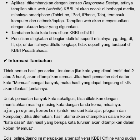
Aplikasi dikembangkan dengan konsep
Responsive Design
, artinya
tampilan situs web (
website
) KBBI ini akan cocok di berbagai media,
misalnya smartphone (Tablet pc, iPad, iPhone, Tab), termasuk
komputer dan netbook/laptop. Tampilan web akan menyesuaikan
dengan ukuran layar yang digunakan.
Tambahan kata-kata baru diluar KBBI edisi III
Penulisan singkatan di bagian definisi seperti misalnya: yg, dng, dl,
tt, dp, dr dan lainnya ditulis lengkap, tidak seperti yang terdapat di
KBBI PusatBahasa.
✔ Informasi Tambahan
Tidak semua hasil pencarian, terutama jika kata yang dicari terdiri dari 2
atau 3 huruf, akan ditampilkan semua. Jika hasil pencarian dari daftar
kata "Memuat" sangat banyak, maka hasil yang dapat langsung di klik
akan dibatasi jumlahnya.
Untuk pencarian banyak kata sekaligus, bisa dilakukan dengan
memisahkan masing-masing kata dengan tanda koma, misalnya:
(untuk mencari kata ajar, program dan
ajar,program,komputer
komputer). Jika ditemukan, hasil utama akan ditampilkan dalam kolom
"kata dasar" dan hasil yang berupa kata turunan akan ditampilkan dalam
kolom "Memuat".
Edisi online/daring ini merupakan alternatif versi KBBI Offline yang sudah