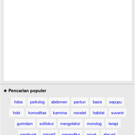
★ Pencarian populer
fobia
psikolog
abdomen
pantun
basis
sepupu
hobi
komoditas
karmina
novelet
habitat
suvenir
gurindam
solilokui
mengoleksi
monolog
terapi
semburat
inisiatif
senandika
novel
absurd