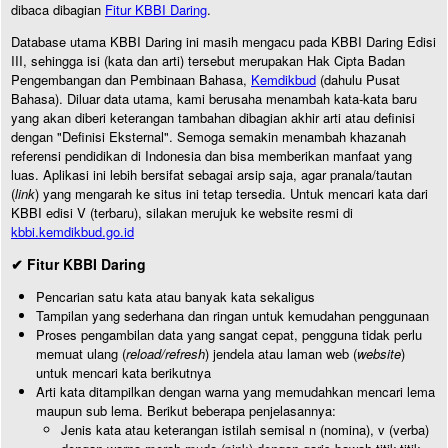
dibaca dibagian
Fitur KBBI Daring
.
Database utama KBBI Daring ini masih mengacu pada KBBI Daring Edisi
III, sehingga isi (kata dan arti) tersebut merupakan Hak Cipta Badan
Pengembangan dan Pembinaan Bahasa,
Kemdikbud
(dahulu Pusat
Bahasa). Diluar data utama, kami berusaha menambah kata-kata baru
yang akan diberi keterangan tambahan dibagian akhir arti atau definisi
dengan "Definisi Eksternal". Semoga semakin menambah khazanah
referensi pendidikan di Indonesia dan bisa memberikan manfaat yang
luas. Aplikasi ini lebih bersifat sebagai arsip saja, agar pranala/tautan
(
link
) yang mengarah ke situs ini tetap tersedia. Untuk mencari kata dari
KBBI edisi V (terbaru), silakan merujuk ke website resmi di
kbbi.kemdikbud.go.id
✔ Fitur KBBI Daring
Pencarian satu kata atau banyak kata sekaligus
Tampilan yang sederhana dan ringan untuk kemudahan penggunaan
Proses pengambilan data yang sangat cepat, pengguna tidak perlu
memuat ulang (
reload/refresh
) jendela atau laman web (
website
)
untuk mencari kata berikutnya
Arti kata ditampilkan dengan warna yang memudahkan mencari lema
maupun sub lema. Berikut beberapa penjelasannya:
Jenis kata atau keterangan istilah semisal n (nomina), v (verba)