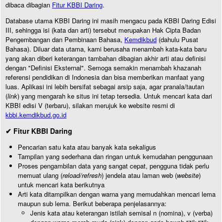
dibaca dibagian
Fitur KBBI Daring
.
Database utama KBBI Daring ini masih mengacu pada KBBI Daring Edisi
III, sehingga isi (kata dan arti) tersebut merupakan Hak Cipta Badan
Pengembangan dan Pembinaan Bahasa,
Kemdikbud
(dahulu Pusat
Bahasa). Diluar data utama, kami berusaha menambah kata-kata baru
yang akan diberi keterangan tambahan dibagian akhir arti atau definisi
dengan "Definisi Eksternal". Semoga semakin menambah khazanah
referensi pendidikan di Indonesia dan bisa memberikan manfaat yang
luas. Aplikasi ini lebih bersifat sebagai arsip saja, agar pranala/tautan
(
link
) yang mengarah ke situs ini tetap tersedia. Untuk mencari kata dari
KBBI edisi V (terbaru), silakan merujuk ke website resmi di
kbbi.kemdikbud.go.id
✔ Fitur KBBI Daring
Pencarian satu kata atau banyak kata sekaligus
Tampilan yang sederhana dan ringan untuk kemudahan penggunaan
Proses pengambilan data yang sangat cepat, pengguna tidak perlu
memuat ulang (
reload/refresh
) jendela atau laman web (
website
)
untuk mencari kata berikutnya
Arti kata ditampilkan dengan warna yang memudahkan mencari lema
maupun sub lema. Berikut beberapa penjelasannya:
Jenis kata atau keterangan istilah semisal n (nomina), v (verba)