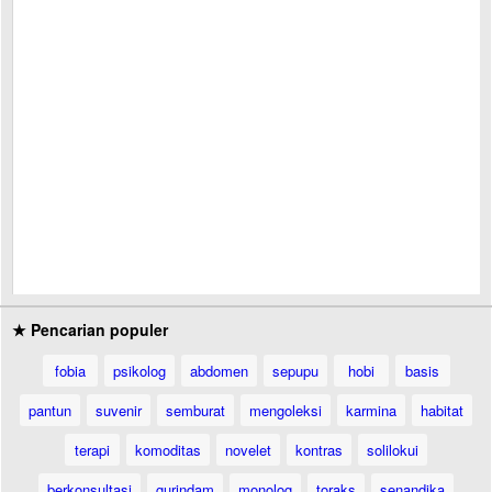
★ Pencarian populer
fobia
psikolog
abdomen
sepupu
hobi
basis
pantun
suvenir
semburat
mengoleksi
karmina
habitat
terapi
komoditas
novelet
kontras
solilokui
berkonsultasi
gurindam
monolog
toraks
senandika