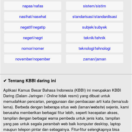
napas/nafas
sistem/sistim
nasihat/nasehat
standarisasi/standardisasi
negatif/negatip
subjek/subyek
negeri/negri
teknik/tehnik
nomor/nomer
teknologi/tehnologi
november/nopember
zaman/jaman
✔ Tentang KBBI daring ini
Aplikasi Kamus Besar Bahasa Indonesia (KBBI) ini merupakan KBBI
Daring (Dalam Jaringan /
Online
tidak resmi) yang dibuat untuk
memudahkan pencarian, penggunaan dan pembacaan arti kata (lema/sub
lema). Berbeda dengan beberapa situs web (laman/
website
) sejenis, kami
berusaha memberikan berbagai fitur lebih, seperti kecepatan akses,
tampilan dengan berbagai warna pembeda untuk jenis kata, tampilan
yang pas untuk segala perambah web baik komputer desktop, laptop
maupun telepon pintar dan sebagainya. Fitur-fitur selengkapnya bisa