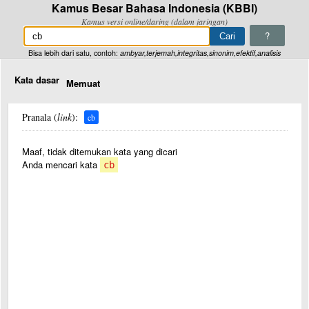
Kamus Besar Bahasa Indonesia (KBBI)
Kamus versi online/daring (dalam jaringan)
?
Bisa lebih dari satu, contoh:
ambyar,terjemah,integritas,sinonim,efektif,analisis
Kata dasar
Memuat
Pranala (
link
):
cb
Maaf, tidak ditemukan kata yang dicari
Anda mencari kata
cb