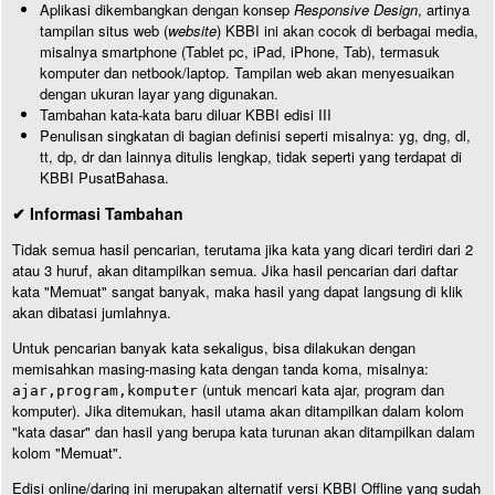
Aplikasi dikembangkan dengan konsep
Responsive Design
, artinya
tampilan situs web (
website
) KBBI ini akan cocok di berbagai media,
misalnya smartphone (Tablet pc, iPad, iPhone, Tab), termasuk
komputer dan netbook/laptop. Tampilan web akan menyesuaikan
dengan ukuran layar yang digunakan.
Tambahan kata-kata baru diluar KBBI edisi III
Penulisan singkatan di bagian definisi seperti misalnya: yg, dng, dl,
tt, dp, dr dan lainnya ditulis lengkap, tidak seperti yang terdapat di
KBBI PusatBahasa.
✔ Informasi Tambahan
Tidak semua hasil pencarian, terutama jika kata yang dicari terdiri dari 2
atau 3 huruf, akan ditampilkan semua. Jika hasil pencarian dari daftar
kata "Memuat" sangat banyak, maka hasil yang dapat langsung di klik
akan dibatasi jumlahnya.
Untuk pencarian banyak kata sekaligus, bisa dilakukan dengan
memisahkan masing-masing kata dengan tanda koma, misalnya:
(untuk mencari kata ajar, program dan
ajar,program,komputer
komputer). Jika ditemukan, hasil utama akan ditampilkan dalam kolom
"kata dasar" dan hasil yang berupa kata turunan akan ditampilkan dalam
kolom "Memuat".
Edisi online/daring ini merupakan alternatif versi KBBI Offline yang sudah