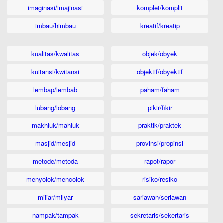
imaginasi/imajinasi
komplet/komplit
imbau/himbau
kreatif/kreatip
kualitas/kwalitas
objek/obyek
kuitansi/kwitansi
objektif/obyektif
lembap/lembab
paham/faham
lubang/lobang
pikir/fikir
makhluk/mahluk
praktik/praktek
masjid/mesjid
provinsi/propinsi
metode/metoda
rapot/rapor
menyolok/mencolok
risiko/resiko
miliar/milyar
sariawan/seriawan
nampak/tampak
sekretaris/sekertaris