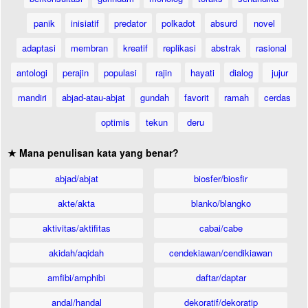
panik
inisiatif
predator
polkadot
absurd
novel
adaptasi
membran
kreatif
replikasi
abstrak
rasional
antologi
perajin
populasi
rajin
hayati
dialog
jujur
mandiri
abjad-atau-abjat
gundah
favorit
ramah
cerdas
optimis
tekun
deru
★ Mana penulisan kata yang benar?
abjad/abjat
biosfer/biosfir
akte/akta
blanko/blangko
aktivitas/aktifitas
cabai/cabe
akidah/aqidah
cendekiawan/cendikiawan
amfibi/amphibi
daftar/daptar
andal/handal
dekoratif/dekoratip