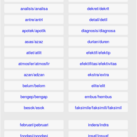
analisis/analisa
dekret/dekrit
antre/antri
detail/detil
apotek/apotik
diagnosis/diagnosa
asas/azaz
durian/duren
atlet/atlit
efektif/efektip
atmosfer/atmosfir
efektifitas/efektivitas
azan/adzan
ekstra/extra
belum/belom
elite/elit
bengep/bengap
embus/hembus
besok/esok
faksimile/faksimili/faksimil
februari/pebruari
indera/indra
fondasi/pondasi
insaf/insyaf