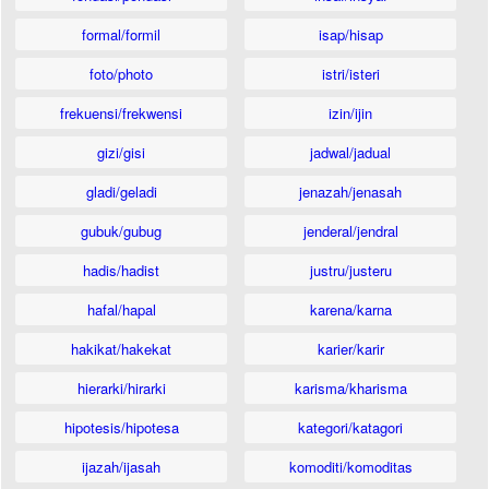
formal/formil
isap/hisap
foto/photo
istri/isteri
frekuensi/frekwensi
izin/ijin
gizi/gisi
jadwal/jadual
gladi/geladi
jenazah/jenasah
gubuk/gubug
jenderal/jendral
hadis/hadist
justru/justeru
hafal/hapal
karena/karna
hakikat/hakekat
karier/karir
hierarki/hirarki
karisma/kharisma
hipotesis/hipotesa
kategori/katagori
ijazah/ijasah
komoditi/komoditas