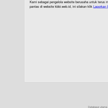
Kami sebagai pengelola website berusaha untuk terus me
pantas di website kbbi.web.id, ini silakan klik
Laporkan I
Database utama 