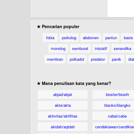
★ Pencarian populer
fobia
psikolog
abdomen
pantun
basis
monolog
semburat
inisiatif
senandika
membran
polkadot
predator
panik
dia
★ Mana penulisan kata yang benar?
abjad/abjat
biosfer/biosfir
akte/akta
blanko/blangko
aktivitas/aktifitas
cabai/cabe
akidah/aqidah
cendekiawan/cendikia