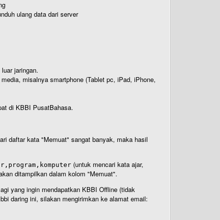
ng
nduh ulang data dari server
luar jaringan.
i media, misalnya smartphone (Tablet pc, iPad, iPhone,
rdapat di KBBI PusatBahasa.
 dari daftar kata "Memuat" sangat banyak, maka hasil
(untuk mencari kata ajar,
ar,program,komputer
n akan ditampilkan dalam kolom "Memuat".
Bagi yang ingin mendapatkan KBBI Offline (tidak
bi daring ini, silakan mengirimkan ke alamat email: