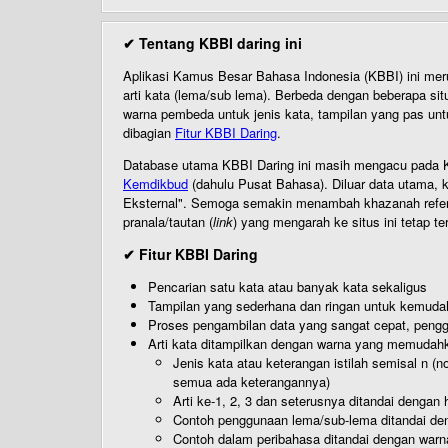
✔ Tentang KBBI daring ini
Aplikasi Kamus Besar Bahasa Indonesia (KBBI) ini me
arti kata (lema/sub lema). Berbeda dengan beberapa sit
warna pembeda untuk jenis kata, tampilan yang pas unt
dibagian
Fitur KBBI Daring
.
Database utama KBBI Daring ini masih mengacu pada KB
Kemdikbud
(dahulu Pusat Bahasa). Diluar data utama, k
Eksternal". Semoga semakin menambah khazanah referensi
pranala/tautan (
link
) yang mengarah ke situs ini tetap te
✔ Fitur KBBI Daring
Pencarian satu kata atau banyak kata sekaligus
Tampilan yang sederhana dan ringan untuk kemud
Proses pengambilan data yang sangat cepat, pengg
Arti kata ditampilkan dengan warna yang memudah
Jenis kata atau keterangan istilah semisal n (
semua ada keterangannya)
Arti ke-1, 2, 3 dan seterusnya ditandai dengan h
Contoh penggunaan lema/sub-lema ditandai den
Contoh dalam peribahasa ditandai dengan warn