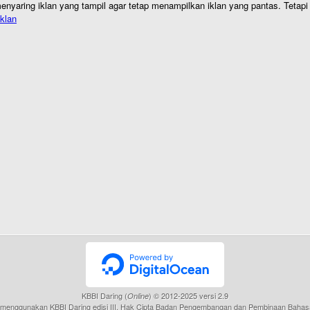
nyaring iklan yang tampil agar tetap menampilkan iklan yang pantas. Tetapi j
klan
KBBI Daring (
) © 2012-2025 versi 2.9
Online
menggunakan KBBI Daring edisi III, Hak Cipta Badan Pengembangan dan Pembinaan Bahas