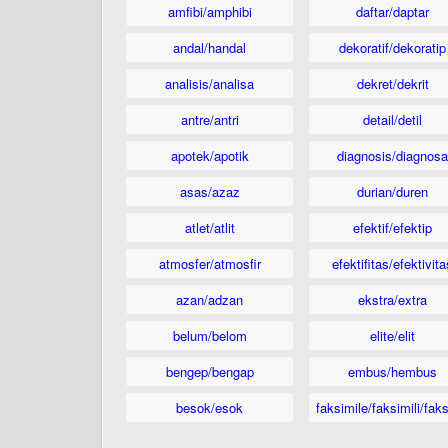
amfibi/amphibi
daftar/daptar
andal/handal
dekoratif/dekoratip
analisis/analisa
dekret/dekrit
antre/antri
detail/detil
apotek/apotik
diagnosis/diagnosa
asas/azaz
durian/duren
atlet/atlit
efektif/efektip
atmosfer/atmosfir
efektifitas/efektivita
azan/adzan
ekstra/extra
belum/belom
elite/elit
bengep/bengap
embus/hembus
besok/esok
faksimile/faksimili/faks