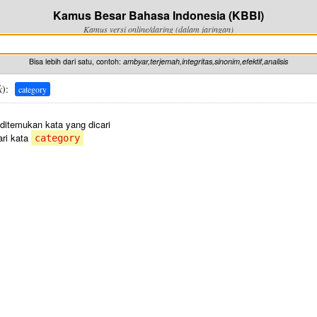
Kamus Besar Bahasa Indonesia (KBBI)
Kamus versi online/daring (dalam jaringan)
Bisa lebih dari satu, contoh:
ambyar,terjemah,integritas,sinonim,efektif,analisis
k
):
category
 ditemukan kata yang dicari
ri kata
category