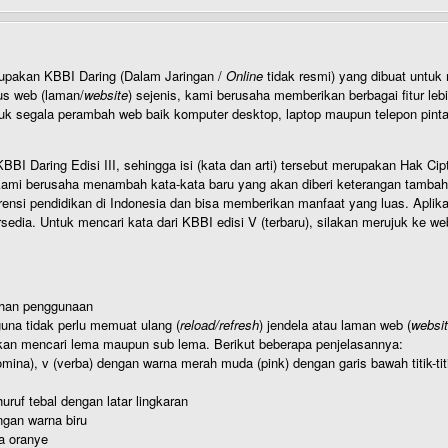
rupakan KBBI Daring (Dalam Jaringan /
Online
tidak resmi) yang dibuat unt
us web (laman/
website
) sejenis, kami berusaha memberikan berbagai fitur leb
uk segala perambah web baik komputer desktop, laptop maupun telepon pintar 
BI Daring Edisi III, sehingga isi (kata dan arti) tersebut merupakan Hak
ami berusaha menambah kata-kata baru yang akan diberi keterangan tambahan d
 pendidikan di Indonesia dan bisa memberikan manfaat yang luas. Aplikasi i
rsedia. Untuk mencari kata dari KBBI edisi V (terbaru), silakan merujuk ke we
ahan penggunaan
una tidak perlu memuat ulang (
reload/refresh
) jendela atau laman web (
websi
kan mencari lema maupun sub lema. Berikut beberapa penjelasannya:
nomina), v (verba) dengan warna merah muda (pink) dengan garis bawah titik-
uruf tebal dengan latar lingkaran
gan warna biru
a oranye