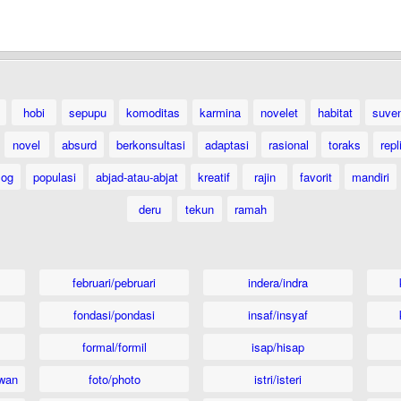
hobi
sepupu
komoditas
karmina
novelet
habitat
suven
novel
absurd
berkonsultasi
adaptasi
rasional
toraks
repl
log
populasi
abjad-atau-abjat
kreatif
rajin
favorit
mandiri
deru
tekun
ramah
februari/pebruari
indera/indra
fondasi/pondasi
insaf/insyaf
formal/formil
isap/hisap
wan
foto/photo
istri/isteri