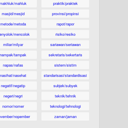
makhluk/mahluk
praktik/praktek
masjid/mesjid
provinsi/propinsi
metode/metoda
rapot/rapor
enyolok/mencolok
risiko/resiko
miliar/milyar
sariawan/seriawan
nampak/tampak
sekretaris/sekertaris
napas/nafas
sistem/sistim
nasihat/nasehat
standarisasi/standardisasi
negatif/negatip
subjek/subyek
negeri/negri
teknik/tehnik
nomor/nomer
teknologi/tehnologi
ovember/nopember
zaman/jaman