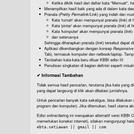
Ketika diklik hasil dari daftar kata "Memuat", 
Menampilkan hasil baik yang ada di dalam kata dasa
Pranala (
Pretty Permalink/Link
) yang indah dan muda
Kata 'rumah' akan mempunyai pranala (
link
) di
Kata 'pintar' akan mempunyai pranala (
link
) di 
Kata 'komputer' akan mempunyai pranala (
link
)
dan seterusnya
Sehingga diharapkan pranala (
link
) tersebut dapat d
Aplikasi dikembangkan dengan konsep
Responsive
Tab), termasuk komputer dan netbook/laptop. Tamp
Tambahan kata-kata baru diluar KBBI edisi III
Penulisan singkatan di bagian definisi seperti misal
✔ Informasi Tambahan
Tidak semua hasil pencarian, terutama jika kata yang di
yang dapat langsung di klik akan dibatasi jumlahnya.
Untuk pencarian banyak kata sekaligus, bisa dilakuk
program dan komputer). Jika ditemukan, hasil utama ak
Edisi online/daring ini merupakan alternatif versi KBB
memerlukan koneksi internet), silakan mengunjungi hal
ebta.setiawan || gmail || com