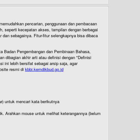
uk memudahkan pencarian, penggunaan dan pembacaan
ih, seperti kecepatan akses, tampilan dengan berbagai
dan sebagainya. Fitur-fitur selengkapnya bisa dibaca
 Cipta Badan Pengembangan dan Pembinaan Bahasa,
ibagian akhir arti atau definisi dengan "Definisi
ni lebih bersifat sebagai arsip saja, agar
bsite resmi di
kbbi.kemdikbud.go.id
te
) untuk mencari kata berikutnya
titik. Arahkan mouse untuk melihat keterangannya (belum