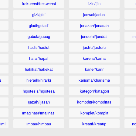
frekuensi/frekwensi
izin/ijin
gizi/gisi
jadwal/jadual
gladi/geladi
jenazah/jenasah
gubuk/gubug
jenderal/jendral
m
hadis/hadist
justru/justeru
hafal/hapal
karena/karna
hakikat/hakekat
karier/karir
s
hierarki/hirarki
karisma/kharisma
hipotesis/hipotesa
kategori/katagori
ijazah/ijasah
komoditi/komoditas
imaginasi/imajinasi
komplet/komplit
imil
imbau/himbau
kreatif/kreatip
n