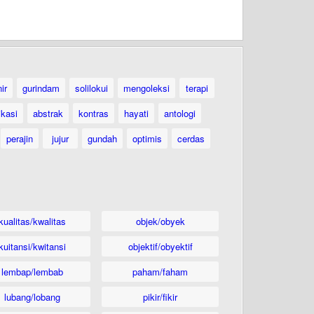
ir
gurindam
solilokui
mengoleksi
terapi
ikasi
abstrak
kontras
hayati
antologi
perajin
jujur
gundah
optimis
cerdas
kualitas/kwalitas
objek/obyek
kuitansi/kwitansi
objektif/obyektif
lembap/lembab
paham/faham
lubang/lobang
pikir/fikir