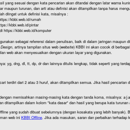
hasil yang sesuai dengan kata pencarian akan ditandai dengan latar warna kuni
r maupun turunan, dan arti atau definisi akan ditampilkan tanpa harus mengu
h diingat untuk definisi kata, misalnya :
 https://kbbi.web.id/rumah
https://kbbi.web.id/pintar
 di https://kbbi.web.id/komputer
igunakan sebagai referensi dalam penulisan, baik di dalam jaringan maupun di 
 Design
, artinya tampilan situs web (
website
) KBBI ini akan cocok di berbaga
ilan web akan menyesuaikan dengan ukuran layar yang digunakan.
nya: yg, dng, dl, tt, dp, dr dan lainnya ditulis lengkap, tidak seperti yang te
cari terdiri dari 2 atau 3 huruf, akan ditampilkan semua. Jika hasil pencarian
an dengan memisahkan masing-masing kata dengan tanda koma, misalnya:
aj
an ditampilkan dalam kolom "kata dasar" dan hasil yang berupa kata turuna
I Offline yang sudah dibuat sebelumnya (dengan kosakata yang lebih banyak). 
aman web ini
KBBI Offline
. Jika ada masukan, saran dan perbaikan terhadap kb