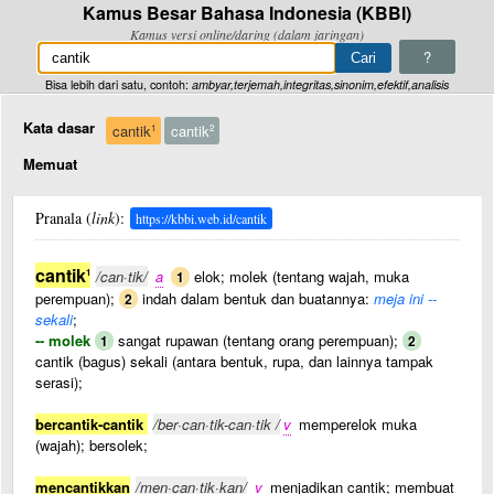
Kamus Besar Bahasa Indonesia (KBBI)
Kamus versi online/daring (dalam jaringan)
?
Bisa lebih dari satu, contoh:
ambyar,terjemah,integritas,sinonim,efektif,analisis
Kata dasar
cantik
cantik
1
2
Memuat
Pranala (
link
):
https://kbbi.web.id/cantik
cantik
1
/can·tik/
a
elok; molek (tentang wajah, muka
1
perempuan);
indah dalam bentuk dan buatannya:
meja ini --
2
sekali
;
-- molek
sangat rupawan (tentang orang perempuan);
1
2
cantik (bagus) sekali (antara bentuk, rupa, dan lainnya tampak
serasi);
bercantik-cantik
/ber·can·tik-can·tik /
v
memperelok muka
(wajah); bersolek;
mencantikkan
/men·can·tik·kan/
v
menjadikan cantik; membuat