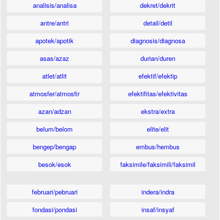
analisis/analisa
dekret/dekrit
antre/antri
detail/detil
apotek/apotik
diagnosis/diagnosa
asas/azaz
durian/duren
atlet/atlit
efektif/efektip
atmosfer/atmosfir
efektifitas/efektivitas
azan/adzan
ekstra/extra
belum/belom
elite/elit
bengep/bengap
embus/hembus
besok/esok
faksimile/faksimili/faksimil
februari/pebruari
indera/indra
fondasi/pondasi
insaf/insyaf