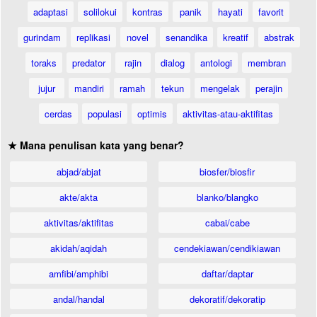
adaptasi
solilokui
kontras
panik
hayati
favorit
gurindam
replikasi
novel
senandika
kreatif
abstrak
toraks
predator
rajin
dialog
antologi
membran
jujur
mandiri
ramah
tekun
mengelak
perajin
cerdas
populasi
optimis
aktivitas-atau-aktifitas
★ Mana penulisan kata yang benar?
abjad/abjat
biosfer/biosfir
akte/akta
blanko/blangko
aktivitas/aktifitas
cabai/cabe
akidah/aqidah
cendekiawan/cendikiawan
amfibi/amphibi
daftar/daptar
andal/handal
dekoratif/dekoratip