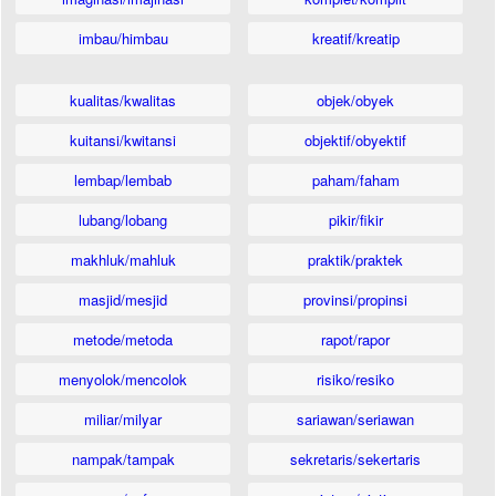
imbau/himbau
kreatif/kreatip
kualitas/kwalitas
objek/obyek
kuitansi/kwitansi
objektif/obyektif
lembap/lembab
paham/faham
lubang/lobang
pikir/fikir
makhluk/mahluk
praktik/praktek
masjid/mesjid
provinsi/propinsi
metode/metoda
rapot/rapor
menyolok/mencolok
risiko/resiko
miliar/milyar
sariawan/seriawan
nampak/tampak
sekretaris/sekertaris