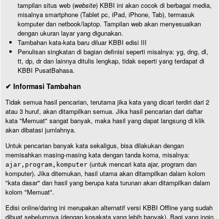
tampilan situs web (
website
) KBBI ini akan cocok di berbagai media,
misalnya smartphone (Tablet pc, iPad, iPhone, Tab), termasuk
komputer dan netbook/laptop. Tampilan web akan menyesuaikan
dengan ukuran layar yang digunakan.
Tambahan kata-kata baru diluar KBBI edisi III
Penulisan singkatan di bagian definisi seperti misalnya: yg, dng, dl,
tt, dp, dr dan lainnya ditulis lengkap, tidak seperti yang terdapat di
KBBI PusatBahasa.
✔ Informasi Tambahan
Tidak semua hasil pencarian, terutama jika kata yang dicari terdiri dari 2
atau 3 huruf, akan ditampilkan semua. Jika hasil pencarian dari daftar
kata "Memuat" sangat banyak, maka hasil yang dapat langsung di klik
akan dibatasi jumlahnya.
Untuk pencarian banyak kata sekaligus, bisa dilakukan dengan
memisahkan masing-masing kata dengan tanda koma, misalnya:
(untuk mencari kata ajar, program dan
ajar,program,komputer
komputer). Jika ditemukan, hasil utama akan ditampilkan dalam kolom
"kata dasar" dan hasil yang berupa kata turunan akan ditampilkan dalam
kolom "Memuat".
Edisi online/daring ini merupakan alternatif versi KBBI Offline yang sudah
dibuat sebelumnya (dengan kosakata yang lebih banyak). Bagi yang ingin