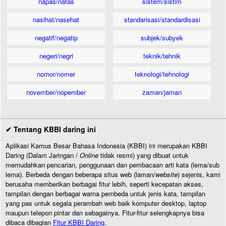
napas/nafas
sistem/sistim
nasihat/nasehat
standarisasi/standardisasi
negatif/negatip
subjek/subyek
negeri/negri
teknik/tehnik
nomor/nomer
teknologi/tehnologi
november/nopember
zaman/jaman
✔ Tentang KBBI daring ini
Aplikasi Kamus Besar Bahasa Indonesia (KBBI) ini merupakan KBBI
Daring (Dalam Jaringan /
Online
tidak resmi) yang dibuat untuk
memudahkan pencarian, penggunaan dan pembacaan arti kata (lema/sub
lema). Berbeda dengan beberapa situs web (laman/
website
) sejenis, kami
berusaha memberikan berbagai fitur lebih, seperti kecepatan akses,
tampilan dengan berbagai warna pembeda untuk jenis kata, tampilan
yang pas untuk segala perambah web baik komputer desktop, laptop
maupun telepon pintar dan sebagainya. Fitur-fitur selengkapnya bisa
dibaca dibagian
Fitur KBBI Daring
.