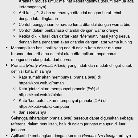
Arahkan mouse untuk melihat keterangannya (belum semua ada
keterangannya)
Arti ke-1, 2, 3 dan seterusnya ditandai dengan huruf tebal
dengan latar lingkaran
Contoh penggunaan lema/sub-lema ditandai dengan warna biru
Contoh dalam peribahasa ditandai dengan warna oranye
Ketika diklik hasil dari daftar kata "Memuat", hasil yang sesuai
dengan kata pencarian akan ditandai dengan latar warna kuning
Menampilkan hasil baik yang ada di dalam kata dasar maupun
turunan, dan arti atau definisi akan ditampilkan tanpa harus
mengunduh ulang data dari server
Pranala (
Pretty Permalink/Link
) yang indah dan mudah diingat untuk
definisi kata, misalnya :
Kata 'rumah' akan mempunyai pranala (
link
) di
https://kbbi.web.id/rumah
Kata 'pintar' akan mempunyai pranala (
link
) di
https://kbbi.web.id/pintar
Kata 'komputer' akan mempunyai pranala (
link
) di
https://kbbi.web.id/komputer
dan seterusnya
Sehingga diharapkan pranala (
link
) tersebut dapat digunakan sebagai
referensi dalam penulisan, baik di dalam jaringan maupun di luar
jaringan.
Aplikasi dikembangkan dengan konsep
Responsive Design
, artinya