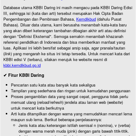
Database utama KBBI Daring ini masih mengacu pada KBBI Daring Edisi
III, sehingga isi (kata dan arti) tersebut merupakan Hak Cipta Badan
Pengembangan dan Pembinaan Bahasa,
Kemdikbud
(dahulu Pusat
Bahasa). Diluar data utama, kami berusaha menambah kata-kata baru
yang akan diberi keterangan tambahan dibagian akhir arti atau definisi
dengan "Definisi Eksternal". Semoga semakin menambah khazanah
referensi pendidikan di Indonesia dan bisa memberikan manfaat yang
luas. Aplikasi ini lebih bersifat sebagai arsip saja, agar pranala/tautan
(
link
) yang mengarah ke situs ini tetap tersedia. Untuk mencari kata dari
KBBI edisi V (terbaru), silakan merujuk ke website resmi di
kbbi.kemdikbud.go.id
✔ Fitur KBBI Daring
Pencarian satu kata atau banyak kata sekaligus
Tampilan yang sederhana dan ringan untuk kemudahan penggunaan
Proses pengambilan data yang sangat cepat, pengguna tidak perlu
memuat ulang (
reload/refresh
) jendela atau laman web (
website
)
untuk mencari kata berikutnya
Arti kata ditampilkan dengan warna yang memudahkan mencari lema
maupun sub lema. Berikut beberapa penjelasannya:
Jenis kata atau keterangan istilah semisal n (nomina), v (verba)
dengan warna merah muda (pink) dengan garis bawah titik-titik.