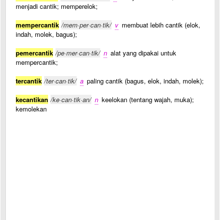
menjadi cantik; memperelok;
mempercantik
/mem·per·can·tik/
v
membuat lebih cantik (elok,
indah, molek, bagus);
pemercantik
/pe·mer·can·tik/
n
alat yang dipakai untuk
mempercantik;
tercantik
/ter·can·tik/
a
paling cantik (bagus, elok, indah, molek);
kecantikan
/ke·can·tik·an/
n
keelokan (tentang wajah, muka);
kemolekan