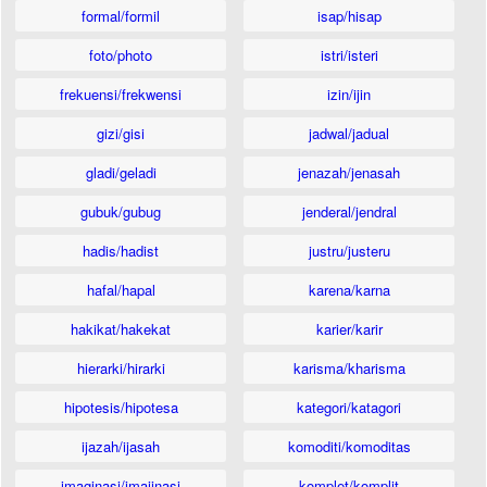
formal/formil
isap/hisap
foto/photo
istri/isteri
frekuensi/frekwensi
izin/ijin
gizi/gisi
jadwal/jadual
gladi/geladi
jenazah/jenasah
gubuk/gubug
jenderal/jendral
hadis/hadist
justru/justeru
hafal/hapal
karena/karna
hakikat/hakekat
karier/karir
hierarki/hirarki
karisma/kharisma
hipotesis/hipotesa
kategori/katagori
ijazah/ijasah
komoditi/komoditas
imaginasi/imajinasi
komplet/komplit