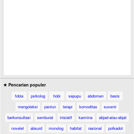
★ Pencarian populer
fobia
psikolog
hobi
sepupu
abdomen
basis
mengoleksi
pantun
terapi
komoditas
suvenir
berkonsultasi
semburat
inisiatif
karmina
abjad-atau-abjat
novelet
absurd
monolog
habitat
rasional
polkadot