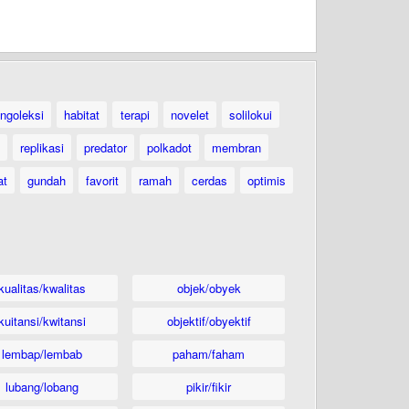
ngoleksi
habitat
terapi
novelet
solilokui
replikasi
predator
polkadot
membran
at
gundah
favorit
ramah
cerdas
optimis
kualitas/kwalitas
objek/obyek
kuitansi/kwitansi
objektif/obyektif
lembap/lembab
paham/faham
lubang/lobang
pikir/fikir