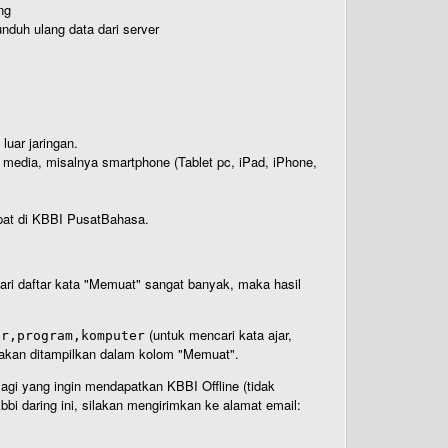
ng
nduh ulang data dari server
luar jaringan.
i media, misalnya smartphone (Tablet pc, iPad, iPhone,
rdapat di KBBI PusatBahasa.
 dari daftar kata "Memuat" sangat banyak, maka hasil
(untuk mencari kata ajar,
ar,program,komputer
n akan ditampilkan dalam kolom "Memuat".
Bagi yang ingin mendapatkan KBBI Offline (tidak
bi daring ini, silakan mengirimkan ke alamat email: