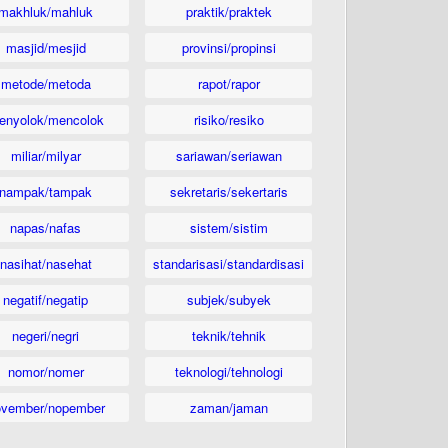
makhluk/mahluk
praktik/praktek
masjid/mesjid
provinsi/propinsi
metode/metoda
rapot/rapor
enyolok/mencolok
risiko/resiko
miliar/milyar
sariawan/seriawan
nampak/tampak
sekretaris/sekertaris
napas/nafas
sistem/sistim
nasihat/nasehat
standarisasi/standardisasi
negatif/negatip
subjek/subyek
negeri/negri
teknik/tehnik
nomor/nomer
teknologi/tehnologi
ovember/nopember
zaman/jaman