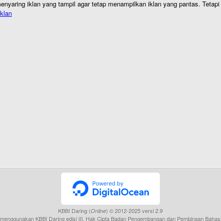
nyaring iklan yang tampil agar tetap menampilkan iklan yang pantas. Tetapi j
klan
KBBI Daring (
) © 2012-2025 versi 2.9
Online
menggunakan KBBI Daring edisi III, Hak Cipta Badan Pengembangan dan Pembinaan Bahas