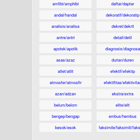
amfibi/amphibi
daftar/daptar
andal/handal
dekoratif/dekoratip
analisis/analisa
dekret/dekrit
antre/antri
detail/detil
apotek/apotik
diagnosis/diagnosa
asas/azaz
durian/duren
atlet/atlit
efektif/efektip
atmosfer/atmosfir
efektifitas/efektivita
azan/adzan
ekstra/extra
belum/belom
elite/elit
bengep/bengap
embus/hembus
besok/esok
faksimile/faksimili/faks