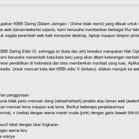
rupakan KBBI Daring (Dalam Jaringan /
Online
tidak resmi) yang dibuat unt
us web (laman/
website
) sejenis, kami berusaha memberikan berbagai fitur leb
uk segala perambah web baik komputer desktop, laptop maupun telepon pintar 
BI Daring Edisi III, sehingga isi (kata dan arti) tersebut merupakan Hak
ami berusaha menambah kata-kata baru yang akan diberi keterangan tambahan d
 pendidikan di Indonesia dan bisa memberikan manfaat yang luas. Aplikasi i
rsedia. Untuk mencari kata dari KBBI edisi V (terbaru), silakan merujuk ke we
ahan penggunaan
una tidak perlu memuat ulang (
reload/refresh
) jendela atau laman web (
websi
kan mencari lema maupun sub lema. Berikut beberapa penjelasannya:
nomina), v (verba) dengan warna merah muda (pink) dengan garis bawah titik-
uruf tebal dengan latar lingkaran
gan warna biru
a oranye