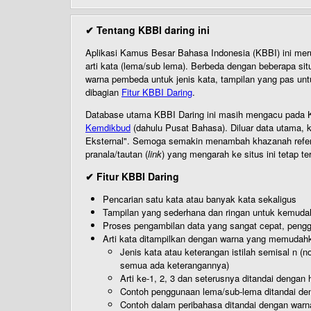
✔ Tentang KBBI daring ini
Aplikasi Kamus Besar Bahasa Indonesia (KBBI) ini me
arti kata (lema/sub lema). Berbeda dengan beberapa sit
warna pembeda untuk jenis kata, tampilan yang pas unt
dibagian
Fitur KBBI Daring
.
Database utama KBBI Daring ini masih mengacu pada KB
Kemdikbud
(dahulu Pusat Bahasa). Diluar data utama, k
Eksternal". Semoga semakin menambah khazanah referensi
pranala/tautan (
link
) yang mengarah ke situs ini tetap te
✔ Fitur KBBI Daring
Pencarian satu kata atau banyak kata sekaligus
Tampilan yang sederhana dan ringan untuk kemud
Proses pengambilan data yang sangat cepat, pengg
Arti kata ditampilkan dengan warna yang memudah
Jenis kata atau keterangan istilah semisal n (
semua ada keterangannya)
Arti ke-1, 2, 3 dan seterusnya ditandai dengan h
Contoh penggunaan lema/sub-lema ditandai den
Contoh dalam peribahasa ditandai dengan warn