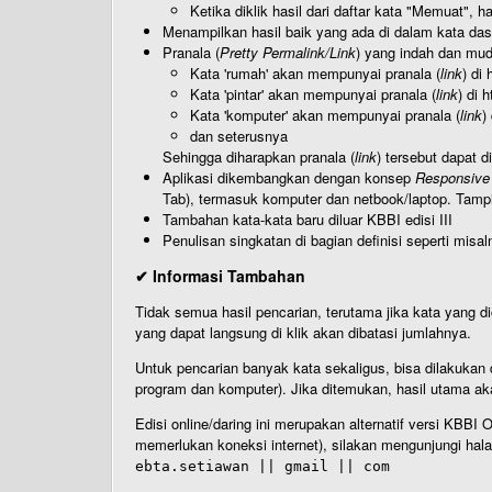
Ketika diklik hasil dari daftar kata "Memuat", 
Menampilkan hasil baik yang ada di dalam kata dasa
Pranala (
Pretty Permalink/Link
) yang indah dan muda
Kata 'rumah' akan mempunyai pranala (
link
) di
Kata 'pintar' akan mempunyai pranala (
link
) di 
Kata 'komputer' akan mempunyai pranala (
link
)
dan seterusnya
Sehingga diharapkan pranala (
link
) tersebut dapat d
Aplikasi dikembangkan dengan konsep
Responsive
Tab), termasuk komputer dan netbook/laptop. Tamp
Tambahan kata-kata baru diluar KBBI edisi III
Penulisan singkatan di bagian definisi seperti misal
✔ Informasi Tambahan
Tidak semua hasil pencarian, terutama jika kata yang di
yang dapat langsung di klik akan dibatasi jumlahnya.
Untuk pencarian banyak kata sekaligus, bisa dilakuk
program dan komputer). Jika ditemukan, hasil utama ak
Edisi online/daring ini merupakan alternatif versi KBB
memerlukan koneksi internet), silakan mengunjungi hal
ebta.setiawan || gmail || com