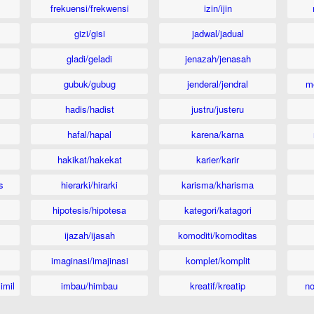
frekuensi/frekwensi
izin/ijin
gizi/gisi
jadwal/jadual
gladi/geladi
jenazah/jenasah
gubuk/gubug
jenderal/jendral
m
hadis/hadist
justru/justeru
hafal/hapal
karena/karna
hakikat/hakekat
karier/karir
s
hierarki/hirarki
karisma/kharisma
hipotesis/hipotesa
kategori/katagori
ijazah/ijasah
komoditi/komoditas
imaginasi/imajinasi
komplet/komplit
imil
imbau/himbau
kreatif/kreatip
n