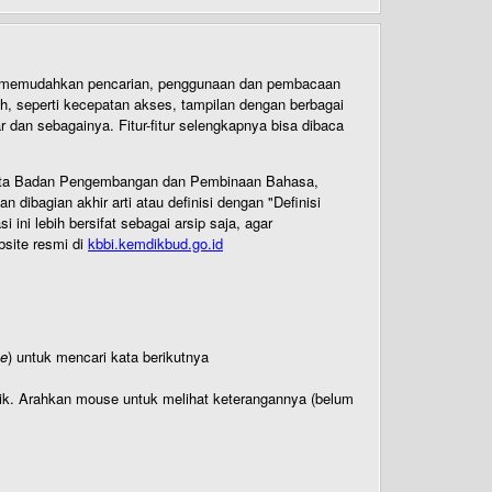
uk memudahkan pencarian, penggunaan dan pembacaan
ih, seperti kecepatan akses, tampilan dengan berbagai
dan sebagainya. Fitur-fitur selengkapnya bisa dibaca
 Cipta Badan Pengembangan dan Pembinaan Bahasa,
ibagian akhir arti atau definisi dengan "Definisi
ni lebih bersifat sebagai arsip saja, agar
bsite resmi di
kbbi.kemdikbud.go.id
te
) untuk mencari kata berikutnya
titik. Arahkan mouse untuk melihat keterangannya (belum