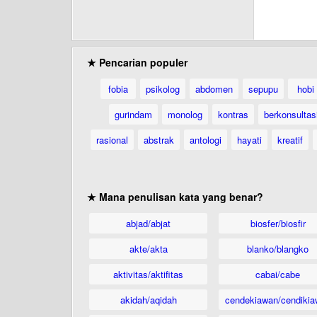
★ Pencarian populer
fobia
psikolog
abdomen
sepupu
hobi
gurindam
monolog
kontras
berkonsultas
rasional
abstrak
antologi
hayati
kreatif
★ Mana penulisan kata yang benar?
abjad/abjat
biosfer/biosfir
akte/akta
blanko/blangko
aktivitas/aktifitas
cabai/cabe
akidah/aqidah
cendekiawan/cendikia