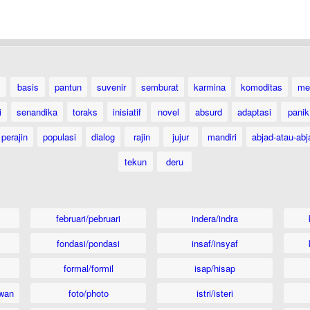
basis
pantun
suvenir
semburat
karmina
komoditas
me
i
senandika
toraks
inisiatif
novel
absurd
adaptasi
panik
perajin
populasi
dialog
rajin
jujur
mandiri
abjad-atau-abj
tekun
deru
februari/pebruari
indera/indra
fondasi/pondasi
insaf/insyaf
formal/formil
isap/hisap
wan
foto/photo
istri/isteri