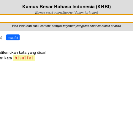
Kamus Besar Bahasa Indonesia (KBBI)
Kamus versi online/daring (dalam jaringan)
Bisa lebih dari satu, contoh:
ambyar,terjemah,integritas,sinonim,efektif,analisis
k
):
bisulfat
 ditemukan kata yang dicari
ri kata
bisulfat