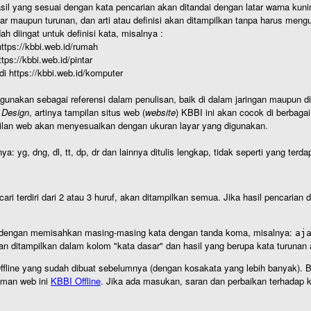
hasil yang sesuai dengan kata pencarian akan ditandai dengan latar warna kuni
r maupun turunan, dan arti atau definisi akan ditampilkan tanpa harus mengu
h diingat untuk definisi kata, misalnya :
 https://kbbi.web.id/rumah
https://kbbi.web.id/pintar
 di https://kbbi.web.id/komputer
igunakan sebagai referensi dalam penulisan, baik di dalam jaringan maupun di 
 Design
, artinya tampilan situs web (
website
) KBBI ini akan cocok di berbaga
ilan web akan menyesuaikan dengan ukuran layar yang digunakan.
nya: yg, dng, dl, tt, dp, dr dan lainnya ditulis lengkap, tidak seperti yang te
cari terdiri dari 2 atau 3 huruf, akan ditampilkan semua. Jika hasil pencarian
an dengan memisahkan masing-masing kata dengan tanda koma, misalnya:
aj
an ditampilkan dalam kolom "kata dasar" dan hasil yang berupa kata turuna
I Offline yang sudah dibuat sebelumnya (dengan kosakata yang lebih banyak). 
aman web ini
KBBI Offline
. Jika ada masukan, saran dan perbaikan terhadap kb