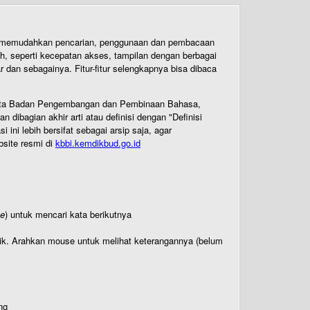
uk memudahkan pencarian, penggunaan dan pembacaan
ih, seperti kecepatan akses, tampilan dengan berbagai
dan sebagainya. Fitur-fitur selengkapnya bisa dibaca
 Cipta Badan Pengembangan dan Pembinaan Bahasa,
ibagian akhir arti atau definisi dengan "Definisi
ni lebih bersifat sebagai arsip saja, agar
bsite resmi di
kbbi.kemdikbud.go.id
te
) untuk mencari kata berikutnya
titik. Arahkan mouse untuk melihat keterangannya (belum
ng