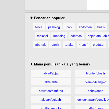
★ Pencarian populer
fobia
psikolog
hobi
abdomen
basis
rasional
monolog
adaptasi
abjad-atau-abja
abstrak
panik
toraks
kreatif
predator
★ Mana penulisan kata yang benar?
abjad/abjat
biosfer/biosfir
akte/akta
blanko/blangko
aktivitas/aktifitas
cabai/cabe
akidah/aqidah
cendekiawan/cendikia
amfibi/amphibi
daftar/daptar