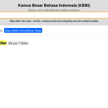
Kamus Besar Bahasa Indonesia (KBBI)
Kamus versi online/daring (dalam jaringan)
Bisa lebih dari satu, contoh:
ambyar,terjemah,integritas,sinonim,efektif,analisis
k
):
https://kbbi.web.id/bilyar_biliar
iliar
/bil·yar ? biliar/