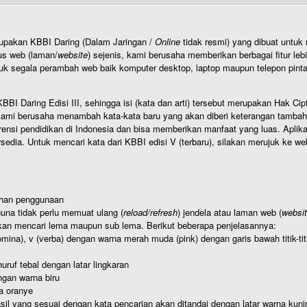
rupakan KBBI Daring (Dalam Jaringan /
Online
tidak resmi) yang dibuat unt
us web (laman/
website
) sejenis, kami berusaha memberikan berbagai fitur leb
uk segala perambah web baik komputer desktop, laptop maupun telepon pintar 
BI Daring Edisi III, sehingga isi (kata dan arti) tersebut merupakan Hak
ami berusaha menambah kata-kata baru yang akan diberi keterangan tambahan d
 pendidikan di Indonesia dan bisa memberikan manfaat yang luas. Aplikasi i
rsedia. Untuk mencari kata dari KBBI edisi V (terbaru), silakan merujuk ke we
ahan penggunaan
una tidak perlu memuat ulang (
reload/refresh
) jendela atau laman web (
websi
kan mencari lema maupun sub lema. Berikut beberapa penjelasannya:
nomina), v (verba) dengan warna merah muda (pink) dengan garis bawah titik-
uruf tebal dengan latar lingkaran
gan warna biru
a oranye
hasil yang sesuai dengan kata pencarian akan ditandai dengan latar warna kuni