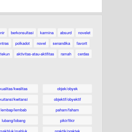
nir
berkonsultasi
karmina
absurd
novelet
ntras
polkadot
novel
senandika
favorit
tekun
aktivitas-atau-aktifitas
ramah
cerdas
kualitas/kwalitas
objek/obyek
kuitansi/kwitansi
objektif/obyektif
lembap/lembab
paham/faham
lubang/lobang
pikir/fikir
makhluk/mahluk
praktik/praktek