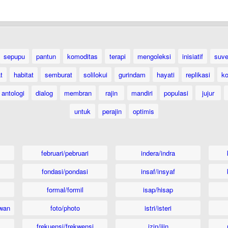
sepupu
pantun
komoditas
terapi
mengoleksi
inisiatif
suve
t
habitat
semburat
solilokui
gurindam
hayati
replikasi
ko
antologi
dialog
membran
rajin
mandiri
populasi
jujur
untuk
perajin
optimis
februari/pebruari
indera/indra
fondasi/pondasi
insaf/insyaf
formal/formil
isap/hisap
wan
foto/photo
istri/isteri
frekuensi/frekwensi
izin/ijin