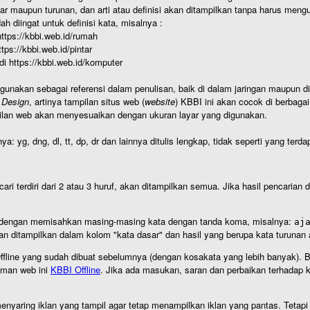
r maupun turunan, dan arti atau definisi akan ditampilkan tanpa harus mengu
h diingat untuk definisi kata, misalnya :
 https://kbbi.web.id/rumah
https://kbbi.web.id/pintar
 di https://kbbi.web.id/komputer
igunakan sebagai referensi dalam penulisan, baik di dalam jaringan maupun di 
 Design
, artinya tampilan situs web (
website
) KBBI ini akan cocok di berbaga
ilan web akan menyesuaikan dengan ukuran layar yang digunakan.
nya: yg, dng, dl, tt, dp, dr dan lainnya ditulis lengkap, tidak seperti yang te
cari terdiri dari 2 atau 3 huruf, akan ditampilkan semua. Jika hasil pencarian
an dengan memisahkan masing-masing kata dengan tanda koma, misalnya:
aj
an ditampilkan dalam kolom "kata dasar" dan hasil yang berupa kata turuna
I Offline yang sudah dibuat sebelumnya (dengan kosakata yang lebih banyak). 
aman web ini
KBBI Offline
. Jika ada masukan, saran dan perbaikan terhadap kb
nyaring iklan yang tampil agar tetap menampilkan iklan yang pantas. Tetapi j