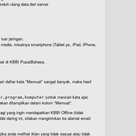
nduh ulang data dari server
luar jaringan.
i media, misalnya smartphone (Tablet pc, iPad, iPhone,
rdapat di KBBI PusatBahasa.
 dari daftar kata "Memuat" sangat banyak, maka hasil
(untuk mencari kata ajar,
ar,program,komputer
n akan ditampilkan dalam kolom "Memuat".
Bagi yang ingin mendapatkan KBBI Offline (tidak
bi daring ini, silakan mengirimkan ke alamat email:
ika anda melihat iklan yang tidak sesuai atau tidak