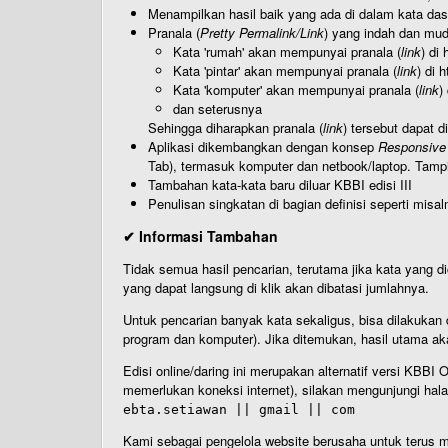
Menampilkan hasil baik yang ada di dalam kata dasa
Pranala (
Pretty Permalink/Link
) yang indah dan muda
Kata 'rumah' akan mempunyai pranala (
link
) di
Kata 'pintar' akan mempunyai pranala (
link
) di 
Kata 'komputer' akan mempunyai pranala (
link
)
dan seterusnya
Sehingga diharapkan pranala (
link
) tersebut dapat d
Aplikasi dikembangkan dengan konsep
Responsive
Tab), termasuk komputer dan netbook/laptop. Tamp
Tambahan kata-kata baru diluar KBBI edisi III
Penulisan singkatan di bagian definisi seperti misal
✔ Informasi Tambahan
Tidak semua hasil pencarian, terutama jika kata yang di
yang dapat langsung di klik akan dibatasi jumlahnya.
Untuk pencarian banyak kata sekaligus, bisa dilakuk
program dan komputer). Jika ditemukan, hasil utama ak
Edisi online/daring ini merupakan alternatif versi KBB
memerlukan koneksi internet), silakan mengunjungi hal
ebta.setiawan || gmail || com
Kami sebagai pengelola website berusaha untuk terus me