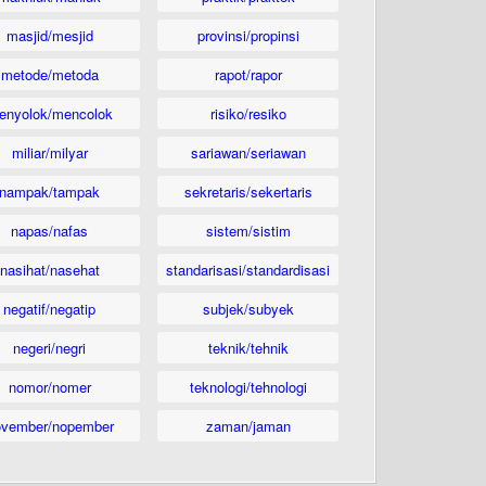
masjid/mesjid
provinsi/propinsi
metode/metoda
rapot/rapor
enyolok/mencolok
risiko/resiko
miliar/milyar
sariawan/seriawan
nampak/tampak
sekretaris/sekertaris
napas/nafas
sistem/sistim
nasihat/nasehat
standarisasi/standardisasi
negatif/negatip
subjek/subyek
negeri/negri
teknik/tehnik
nomor/nomer
teknologi/tehnologi
ovember/nopember
zaman/jaman