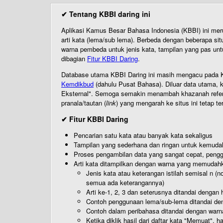
✔ Tentang KBBI daring ini
Aplikasi Kamus Besar Bahasa Indonesia (KBBI) ini me
arti kata (lema/sub lema). Berbeda dengan beberapa sit
warna pembeda untuk jenis kata, tampilan yang pas unt
dibagian
Fitur KBBI Daring
.
Database utama KBBI Daring ini masih mengacu pada KB
Kemdikbud
(dahulu Pusat Bahasa). Diluar data utama, k
Eksternal". Semoga semakin menambah khazanah referensi
pranala/tautan (
link
) yang mengarah ke situs ini tetap te
✔ Fitur KBBI Daring
Pencarian satu kata atau banyak kata sekaligus
Tampilan yang sederhana dan ringan untuk kemud
Proses pengambilan data yang sangat cepat, pengg
Arti kata ditampilkan dengan warna yang memudah
Jenis kata atau keterangan istilah semisal n (
semua ada keterangannya)
Arti ke-1, 2, 3 dan seterusnya ditandai dengan h
Contoh penggunaan lema/sub-lema ditandai den
Contoh dalam peribahasa ditandai dengan warn
Ketika diklik hasil dari daftar kata "Memuat", 