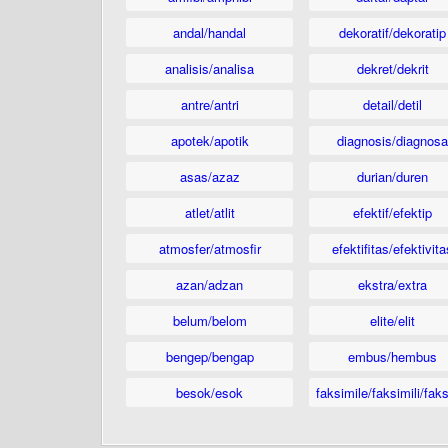
andal/handal
dekoratif/dekoratip
analisis/analisa
dekret/dekrit
antre/antri
detail/detil
apotek/apotik
diagnosis/diagnosa
asas/azaz
durian/duren
atlet/atlit
efektif/efektip
atmosfer/atmosfir
efektifitas/efektivita
azan/adzan
ekstra/extra
belum/belom
elite/elit
bengep/bengap
embus/hembus
besok/esok
faksimile/faksimili/faks