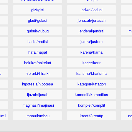
gizi/gisi
jadwal/jadual
gladi/geladi
jenazah/jenasah
gubuk/gubug
jenderal/jendral
m
hadis/hadist
justru/justeru
hafal/hapal
karena/karna
hakikat/hakekat
karier/karir
s
hierarki/hirarki
karisma/kharisma
hipotesis/hipotesa
kategori/katagori
ijazah/ijasah
komoditi/komoditas
imaginasi/imajinasi
komplet/komplit
imil
imbau/himbau
kreatif/kreatip
n