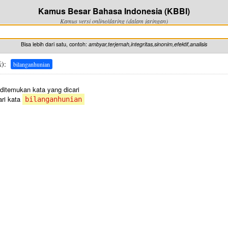
Kamus Besar Bahasa Indonesia (KBBI)
Kamus versi online/daring (dalam jaringan)
Bisa lebih dari satu, contoh:
ambyar,terjemah,integritas,sinonim,efektif,analisis
k
):
bilanganhunian
 ditemukan kata yang dicari
ri kata
bilanganhunian