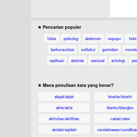
★ Pencarian populer
fobia
psikolog
abdomen
sepupu
hobi
berkonsultasi
solilokui
gurindam
monol
replikasi
abstrak
rasional
antologi
per
★ Mana penulisan kata yang benar?
abjad/abjat
biosfer/biosfir
akte/akta
blanko/blangko
aktivitas/aktifitas
cabai/cabe
akidah/aqidah
cendekiawan/cendikia