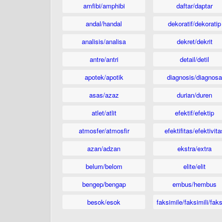
amfibi/amphibi
daftar/daptar
andal/handal
dekoratif/dekoratip
analisis/analisa
dekret/dekrit
antre/antri
detail/detil
apotek/apotik
diagnosis/diagnosa
asas/azaz
durian/duren
atlet/atlit
efektif/efektip
atmosfer/atmosfir
efektifitas/efektivita
azan/adzan
ekstra/extra
belum/belom
elite/elit
bengep/bengap
embus/hembus
besok/esok
faksimile/faksimili/faks