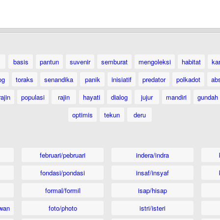
basis
pantun
suvenir
semburat
mengoleksi
habitat
ka
og
toraks
senandika
panik
inisiatif
predator
polkadot
ab
ajin
populasi
rajin
hayati
dialog
jujur
mandiri
gundah
optimis
tekun
deru
februari/pebruari
indera/indra
fondasi/pondasi
insaf/insyaf
formal/formil
isap/hisap
wan
foto/photo
istri/isteri