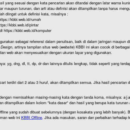
hasil yang sesuai dengan kata pencarian akan ditandai dengan latar warna kuni
r maupun turunan, dan arti atau definisi akan ditampilkan tanpa harus mengu
h diingat untuk definisi kata, misalnya :
 https://kbbi.web.id/rumah
https://kbbi.web.id/pintar
 di https://kbbi.web.id/komputer
igunakan sebagai referensi dalam penulisan, baik di dalam jaringan maupun di 
 Design
, artinya tampilan situs web (
website
) KBBI ini akan cocok di berbaga
ilan web akan menyesuaikan dengan ukuran layar yang digunakan.
nya: yg, dng, dl, tt, dp, dr dan lainnya ditulis lengkap, tidak seperti yang te
cari terdiri dari 2 atau 3 huruf, akan ditampilkan semua. Jika hasil pencarian
an dengan memisahkan masing-masing kata dengan tanda koma, misalnya:
aj
an ditampilkan dalam kolom "kata dasar" dan hasil yang berupa kata turuna
I Offline yang sudah dibuat sebelumnya (dengan kosakata yang lebih banyak). 
aman web ini
KBBI Offline
. Jika ada masukan, saran dan perbaikan terhadap kb