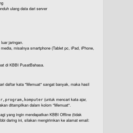
ng
nduh ulang data dari server
luar jaringan.
i media, misalnya smartphone (Tablet pc, iPad, iPhone,
rdapat di KBBI PusatBahasa.
 dari daftar kata "Memuat" sangat banyak, maka hasil
(untuk mencari kata ajar,
ar,program,komputer
n akan ditampilkan dalam kolom "Memuat".
Bagi yang ingin mendapatkan KBBI Offline (tidak
bi daring ini, silakan mengirimkan ke alamat email: