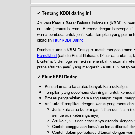
✔ Tentang KBBI daring ini
Aplikasi Kamus Besar Bahasa Indonesia (KBBI) ini me
arti kata (lema/sub lema). Berbeda dengan beberapa sit
warna pembeda untuk jenis kata, tampilan yang pas unt
dibagian
Fitur KBBI Daring
.
Database utama KBBI Daring ini masih mengacu pada KB
Kemdikbud
(dahulu Pusat Bahasa). Diluar data utama, k
Eksternal". Semoga semakin menambah khazanah referensi
pranala/tautan (
link
) yang mengarah ke situs ini tetap te
✔ Fitur KBBI Daring
Pencarian satu kata atau banyak kata sekaligus
Tampilan yang sederhana dan ringan untuk kemud
Proses pengambilan data yang sangat cepat, pengg
Arti kata ditampilkan dengan warna yang memudah
Jenis kata atau keterangan istilah semisal n (
semua ada keterangannya)
Arti ke-1, 2, 3 dan seterusnya ditandai dengan h
Contoh penggunaan lema/sub-lema ditandai den
Contoh dalam peribahasa ditandai dengan warn