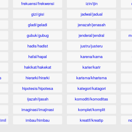
frekuensi/frekwensi
izin/ijin
gizi/gisi
jadwal/jadual
gladi/geladi
jenazah/jenasah
gubuk/gubug
jenderal/jendral
m
hadis/hadist
justru/justeru
hafal/hapal
karena/karna
hakikat/hakekat
karier/karir
s
hierarki/hirarki
karisma/kharisma
hipotesis/hipotesa
kategori/katagori
ijazah/ijasah
komoditi/komoditas
imaginasi/imajinasi
komplet/komplit
imil
imbau/himbau
kreatif/kreatip
n