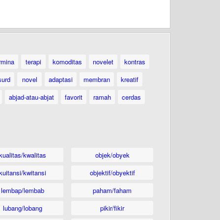
rmina
terapi
komoditas
novelet
kontras
surd
novel
adaptasi
membran
kreatif
abjad-atau-abjat
favorit
ramah
cerdas
kualitas/kwalitas
objek/obyek
kuitansi/kwitansi
objektif/obyektif
lembap/lembab
paham/faham
lubang/lobang
pikir/fikir