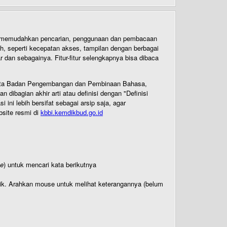
uk memudahkan pencarian, penggunaan dan pembacaan
ih, seperti kecepatan akses, tampilan dengan berbagai
dan sebagainya. Fitur-fitur selengkapnya bisa dibaca
 Cipta Badan Pengembangan dan Pembinaan Bahasa,
ibagian akhir arti atau definisi dengan "Definisi
ni lebih bersifat sebagai arsip saja, agar
bsite resmi di
kbbi.kemdikbud.go.id
te
) untuk mencari kata berikutnya
titik. Arahkan mouse untuk melihat keterangannya (belum