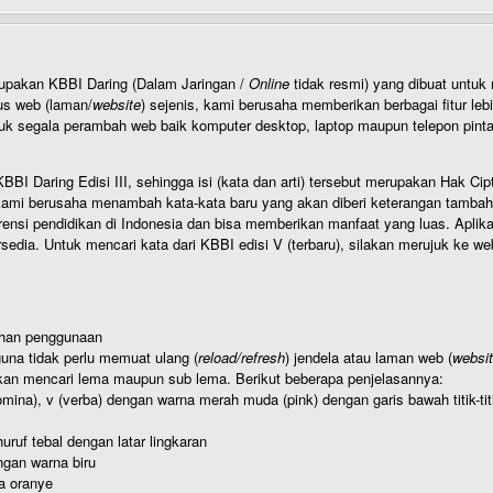
rupakan KBBI Daring (Dalam Jaringan /
Online
tidak resmi) yang dibuat unt
us web (laman/
website
) sejenis, kami berusaha memberikan berbagai fitur leb
uk segala perambah web baik komputer desktop, laptop maupun telepon pintar 
BI Daring Edisi III, sehingga isi (kata dan arti) tersebut merupakan Hak
ami berusaha menambah kata-kata baru yang akan diberi keterangan tambahan d
 pendidikan di Indonesia dan bisa memberikan manfaat yang luas. Aplikasi i
rsedia. Untuk mencari kata dari KBBI edisi V (terbaru), silakan merujuk ke we
ahan penggunaan
una tidak perlu memuat ulang (
reload/refresh
) jendela atau laman web (
websi
kan mencari lema maupun sub lema. Berikut beberapa penjelasannya:
nomina), v (verba) dengan warna merah muda (pink) dengan garis bawah titik-
uruf tebal dengan latar lingkaran
gan warna biru
a oranye