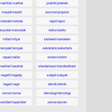
makhluk/mahluk
praktik/praktek
masjid/mesjid
provinsi/propinsi
metode/metoda
rapot/rapor
enyolok/mencolok
risiko/resiko
miliar/milyar
sariawan/seriawan
nampak/tampak
sekretaris/sekertaris
napas/nafas
sistem/sistim
nasihat/nasehat
standarisasi/standardisasi
negatif/negatip
subjek/subyek
negeri/negri
teknik/tehnik
nomor/nomer
teknologi/tehnologi
ovember/nopember
zaman/jaman