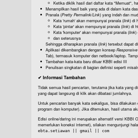
Ketika diklik hasil dari daftar kata "Memuat", 
Menampilkan hasil baik yang ada di dalam kata dasa
Pranala (
Pretty Permalink/Link
) yang indah dan muda
Kata 'rumah' akan mempunyai pranala (
link
) di
Kata 'pintar' akan mempunyai pranala (
link
) di 
Kata 'komputer' akan mempunyai pranala (
link
)
dan seterusnya
Sehingga diharapkan pranala (
link
) tersebut dapat d
Aplikasi dikembangkan dengan konsep
Responsive
Tab), termasuk komputer dan netbook/laptop. Tamp
Tambahan kata-kata baru diluar KBBI edisi III
Penulisan singkatan di bagian definisi seperti misal
✔ Informasi Tambahan
Tidak semua hasil pencarian, terutama jika kata yang di
yang dapat langsung di klik akan dibatasi jumlahnya.
Untuk pencarian banyak kata sekaligus, bisa dilakuk
program dan komputer). Jika ditemukan, hasil utama ak
Edisi online/daring ini merupakan alternatif versi KBB
memerlukan koneksi internet), silakan mengunjungi hal
ebta.setiawan || gmail || com