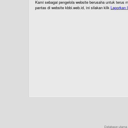
Kami sebagai pengelola website berusaha untuk terus me
pantas di website kbbi.web.id, ini silakan klik
Laporkan I
Database utama 