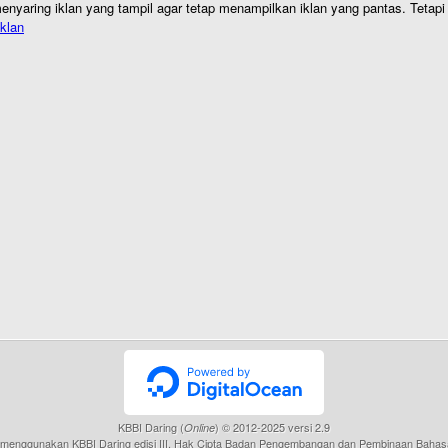
nyaring iklan yang tampil agar tetap menampilkan iklan yang pantas. Tetapi j
klan
KBBI Daring (
) © 2012-2025 versi 2.9
Online
menggunakan KBBI Daring edisi III, Hak Cipta Badan Pengembangan dan Pembinaan Bahas